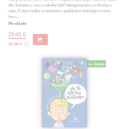
sile, bohatstvu, moci a odvahe čeliť nebezpečenstvu so zbraňou v
ruke. V tejto knižke sa stretnete s podobnými hrdinskými činmi,
hoci…
Na sklade
25,02 €
26,90 €
?
na sklade