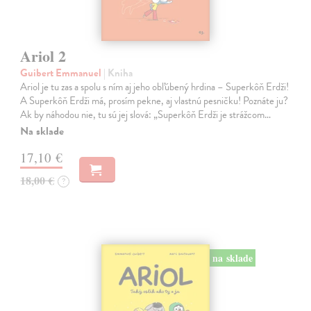
Ariol 2
Guibert Emmanuel
| Kniha
Ariol je tu zas a spolu s ním aj jeho obľúbený hrdina – Superkôň Erdži!
A Superkôň Erdži má, prosím pekne, aj vlastnú pesničku! Poznáte ju?
Ak by náhodou nie, tu sú jej slová: „Superkôň Erdži je strážcom…
Na sklade
17,10 €
18,00 €
?
na sklade