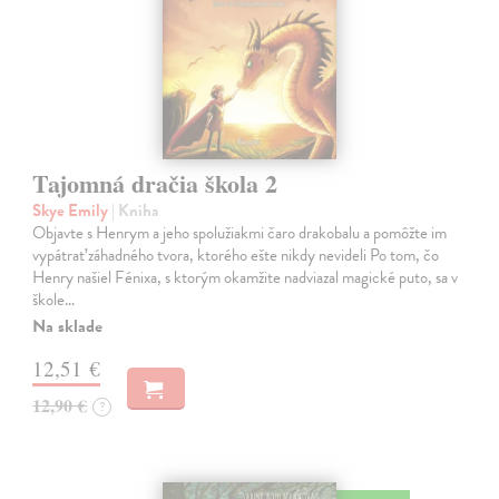
Tajomná dračia škola 2
Skye Emily
| Kniha
Objavte s Henrym a jeho spolužiakmi čaro drakobalu a pomôžte im
vypátrať záhadného tvora, ktorého ešte nikdy nevideli Po tom, čo
Henry našiel Fénixa, s ktorým okamžite nadviazal magické puto, sa v
škole…
Na sklade
12,51 €
12,90 €
?