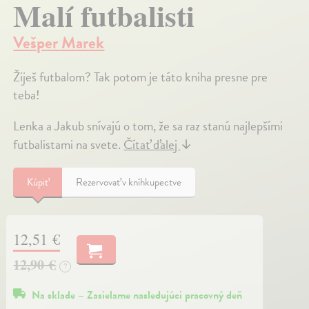
Malí futbalisti
Vešper Marek
Žiješ futbalom? Tak potom je táto kniha presne pre
teba!
Lenka a Jakub snívajú o tom, že sa raz stanú najlepšími
futbalistami na svete.
Čítať ďalej
↓
Kúpiť
Rezervovať v kníhkupectve
12,51 €
12,90 €
?
Na sklade – Zasielame nasledujúci pracovný deň