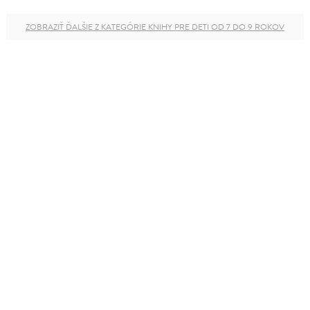
ZOBRAZIŤ ĎALŠIE Z KATEGÓRIE KNIHY PRE DETI OD 7 DO 9 ROKOV