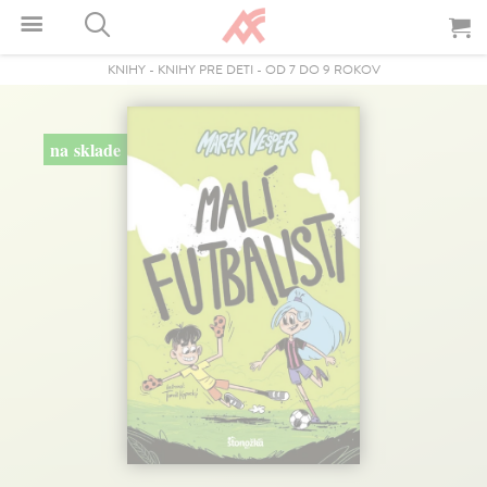
KNIHY
-
KNIHY PRE DETI
-
OD 7 DO 9 ROKOV
na sklade