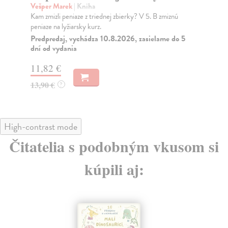
Z
Vešper Marek
| Kniha
Kam zmizli peniaze z triednej zbierky? V 5. B zmiznú
Cho
peniaze na lyžiarsky kurz.
Nov
naj
Predpredaj, vychádza 10.8.2026, zasielame do 5
dní od vydania
Na
11,82 €
12
13,90 €
?
12
High-contrast mode
Čitatelia s podobným vkusom si
kúpili aj: