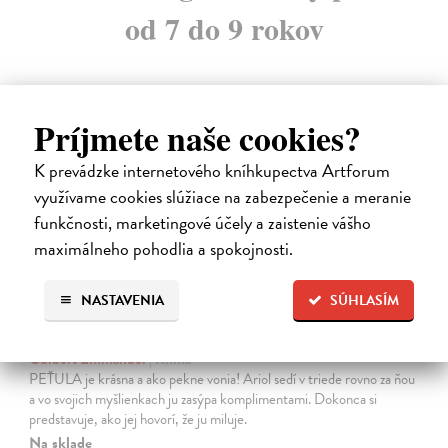
od 7 do 9 rokov
Príjmete naše cookies?
na sklade
novinka
K prevádzke internetového kníhkupectva Artforum
využívame cookies slúžiace na zabezpečenie a meranie
funkčnosti, marketingové účely a zaistenie vášho
maximálneho pohodlia a spokojnosti.
NASTAVENIA
SÚHLASÍM
Ariol 4
Guibert Emmanuel
| Kniha
PEŤULA je krásna a ako pekne vonia! Ariol sedí v triede rovno za ňou
a vo svojich myšlienkach ju zasýpa komplimentami. Dokonca si
predstavuje, ako jej hovorí, že ju miluje.
Na sklade