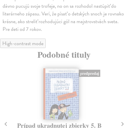
dávno pucujú svoje trofeje, no on sa rozhodol nastúpiť do
literárneho zápasu. Verí, že písať o detských snoch je rovnako
krásne, ako streliť rozhodujúci gól na majstrovstvách sveta.
Pre deti od 7 rokov.
High-contrast mode
Podobné tituly
predpredaj
Prípad ukradnutej zbierky 5. B
Mi