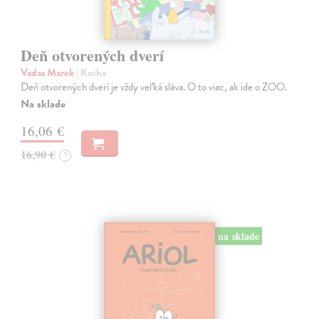
Deň otvorených dverí
Vadas Marek
| Kniha
Deň otvorených dverí je vždy veľká sláva. O to viac, ak ide o ZOO.
Na sklade
16,06 €
16,90 €
?
na sklade