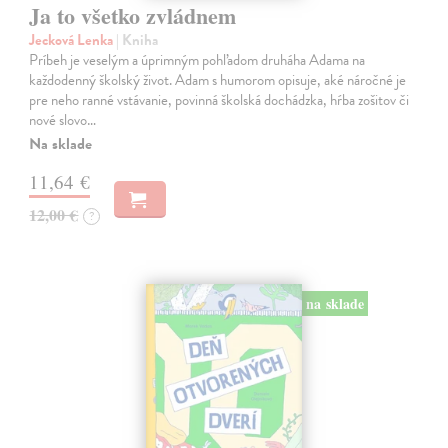
Ja to všetko zvládnem
Jecková Lenka
| Kniha
Príbeh je veselým a úprimným pohľadom druháha Adama na
každodenný školský život. Adam s humorom opisuje, aké náročné je
pre neho ranné vstávanie, povinná školská dochádzka, hŕba zošitov či
nové slovo…
Na sklade
11,64 €
12,00 €
?
na sklade