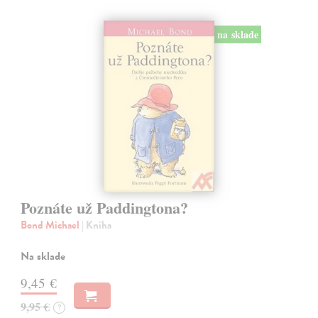
na sklade
Poznáte už Paddingtona?
Bond Michael
| Kniha
Na sklade
9,45 €
9,95 €
?