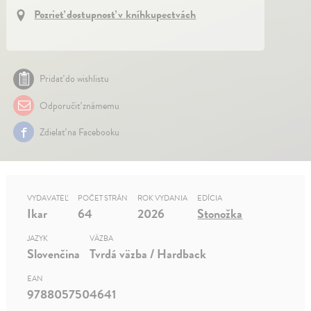
Pozrieť dostupnosť v kníhkupectvách
Pridať do wishlistu
Odporučiť známemu
Zdielať na Facebooku
VYDAVATEĽ
POČET STRÁN
ROK VYDANIA
EDÍCIA
Ikar
64
2026
Stonožka
JAZYK
VÄZBA
Slovenčina
Tvrdá väzba / Hardback
EAN
9788057504641