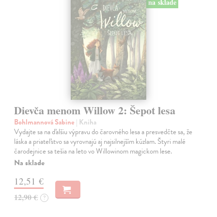
na sklade
Dievča menom Willow 2: Šepot lesa
Bohlmannová Sabine
| Kniha
Vydajte sa na ďalšiu výpravu do čarovného lesa a presvedčte sa, že
láska a priateľstvo sa vyrovnajú aj najsilnejším kúzlam. Štyri malé
čarodejnice sa tešia na leto vo Willowinom magickom lese.
Na sklade
12,51 €
12,90 €
?