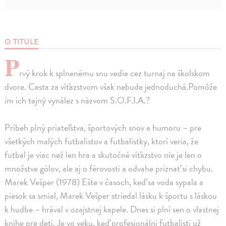
O TITULE
P
rvý krok k splnenému snu vedie cez turnaj na školskom
dvore. Cesta za víťazstvom však nebude jednoduchá.Pomôže
im ich tajný vynález s názvom S.O.F.I.A.?
Príbeh plný priateľstva, športových snov a humoru – pre
všetkých malých futbalistov a futbalistky, ktorí veria, že
futbal je viac než len hra a skutočné víťazstvo nie je len o
množstve gólov, ale aj o férovosti a odvahe priznať si chybu.
Marek Vešper (1978) Ešte v časoch, keď sa voda sypala a
piesok sa smial, Marek Vešper striedal lásku k športu s láskou
k hudbe – hrával v ozajstnej kapele. Dnes si plní sen o vlastnej
knihe pre deti. Je vo veku, keď profesionálni futbalisti už