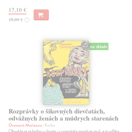
17,10 €
18,00 €
?
na sklade
Rozprávky o šikovných dievčatách,
odvážnych ženách a múdrych starenách
Oravcová Marianna
| Kniha
Obvykle sa za hrdinu v živote i v rozprávke považuje muž, a to vďaka