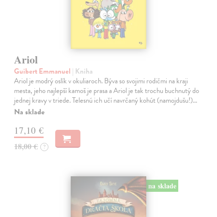
Ariol
Guibert Emmanuel
| Kniha
Ariol je modrý oslík v okuliaroch. Býva so svojimi rodičmi na kraji
mesta, jeho najlepší kamoš je prasa a Ariol je tak trochu buchnutý do
jednej kravy v triede. Telesnú ich učí navrčaný kohút (namojdušu!)…
Na sklade
17,10 €
18,00 €
?
na sklade