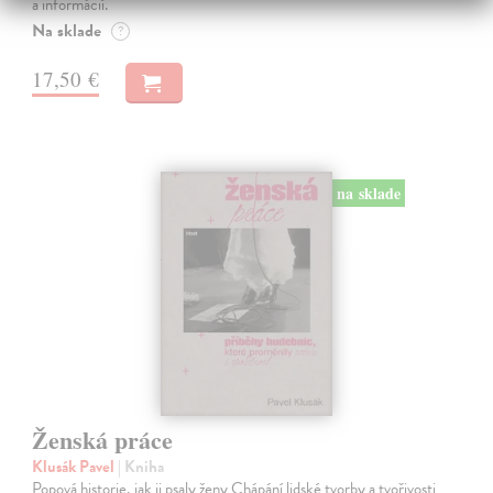
a informácií.
Na sklade
?
17,50 €
na sklade
Ženská práce
Klusák Pavel
| Kniha
Popová historie, jak ji psaly ženy Chápání lidské tvorby a tvořivosti