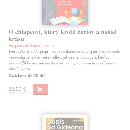
O chlapcovi, ktorý krotil čertov a našiel
krásu
Vargová Jana (zost.)
| Kniha
Tvorba Mariána Vargu priniesla nečakané poklady aj po jeho odchode
- novoobjavené klavírne skladby z jeho raného obdobia, keď bol
žiakom ĽŠU a zároveň navštevoval hodiny kompozície u profesora
Jána Cikkera…
Zasielame do 30 dní
22,00 €