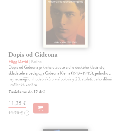
Dopis od Gideona
Fligg David
| Kniha
Dopis od Gideona je kniha o životě a díle českého klavíristy,
skladatele a pedagoga Gideona Kleina (1919–1945), jednoho z
nejnadanějších hudebníků první poloviny 20. století. Jeho slibná
umělecká kariéra…
Zasielame do 12 dní
11,35 €
11,70 €
?