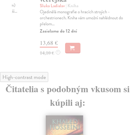
Pop
Sluka Ladislav
| Kniha
a t
Ojedinělá monografie o hracích strojích -
orchestrionech. Kniha vám umožní nahlédnout do doby
Na
přelom...
21
Zasielame do 12 dní
22
13,68 €
14,10 €
?
High-contrast mode
Čitatelia s podobným vkusom si
kúpili aj:
na sklade