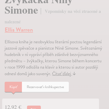
Simone
Vzpomínky na věci ztracené a
nalezené
Ellis Warren
Ellisova kniha je neobvyklou literární poctou legendární
jazzové zpěvačce a pianistce Nině Simone. Světoznámý
hudebník v ní vypráví příběh zdánlivě bezvýznamného
předmětu – žvýkačky, kterou Simone během koncertu
v roce 1999 odložila na klavír a kterou si autor později
odnesl domů jako suvenýr.
Čítať ďalej
↓
Kúpiť
Rezervovať v kníhkupectve
12,92 €