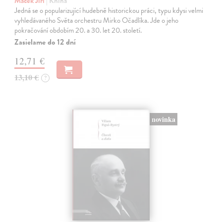
Macek Jiří
| Kniha
Jedná se o popularizující hudebně historickou práci, typu kdysi velmi
vyhledávaného Světa orchestru Mirko Očadlíka. Jde o jeho
pokračování obdobím 20. a 30. let 20. století.
Zasielame do 12 dní
12,71 €
13,10 €
?
novinka