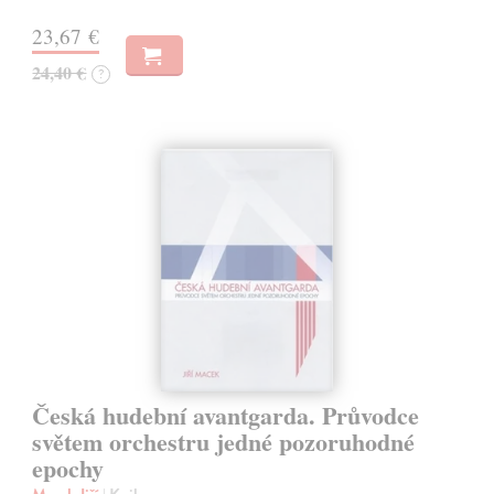
23,67 €
24,40 €
?
Česká hudební avantgarda. Průvodce
světem orchestru jedné pozoruhodné
epochy