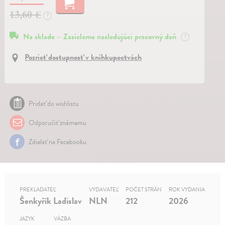
13,60 €
?
Na sklade – Zasielame nasledujúci pracovný deň
?
Pozrieť dostupnosť v kníhkupectvách
Pridať do wishlistu
Odporučiť známemu
Zdielať na Facebooku
PREKLADATEĽ
VYDAVATEĽ
POČET STRÁN
ROK VYDANIA
Šenkyřík Ladislav
NLN
212
2026
JAZYK
VÄZBA