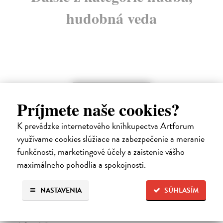
hudobná veda
na sklade
Príjmete naše cookies?
K prevádzke internetového kníhkupectva Artforum
využívame cookies slúžiace na zabezpečenie a meranie
funkčnosti, marketingové účely a zaistenie vášho
maximálneho pohodlia a spokojnosti.
Rozhovory s koncertným majstrom
Karolom Petróczim
NASTAVENIA
SÚHLASÍM
Kornucíková Špaková Mária
| Kniha
Kniha Rozhovory s koncertným majstrom Karolom Petróczim nie je
monografia, na akú sme zvyknutí. Neposkytne súhrn presných faktov