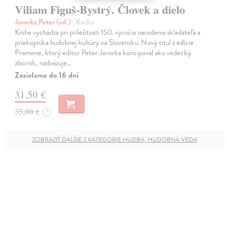
Viliam Figuš-Bystrý. Človek a dielo
Javorka Peter (ed.)
| Kniha
Kniha vychádza pri príležitosti 150. výročia narodenia skladateľa a
priekopníka hudobnej kultúry na Slovensku. Nový titul z edície
Pramene, ktorý editor Peter Javorka koncipoval ako vedecký
zborník, nadväzuje…
Zasielame do 16 dní
31,50 €
35,00 €
?
ZOBRAZIŤ ĎALŠIE Z KATEGÓRIE HUDBA, HUDOBNÁ VEDA