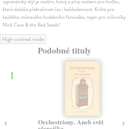
vypravěčský styl je osobní, hravý a plný nadšení pro hudbu,
která dokáže překračovat čas i každodennost. Kniha pro
každého vnímavého hudebního fanouška, nejen pro milovníky
Nick Cave & the Bad Seeds!
High-contrast mode
Podobné tituly
Orchestriony. Aneb svět
Ž
včerejška
Kl