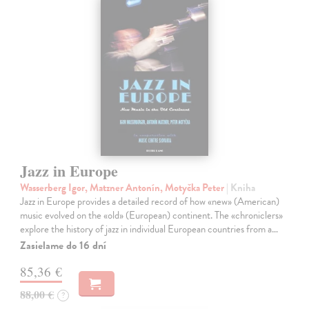
Jazz in Europe
Wasserberg Igor, Matzner Antonín, Motyčka Peter
| Kniha
Jazz in Europe provides a detailed record of how «new» (American)
music evolved on the «old» (European) continent. The «chroniclers»
explore the history of jazz in individual European countries from a…
Zasielame do 16 dní
85,36 €
88,00 €
?