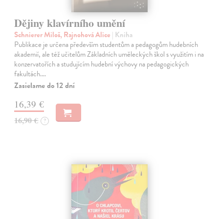
Dějiny klavírního umění
Schnierer Miloš, Rajnohová Alice
| Kniha
Publikace je určena především studentům a pedagogům hudebních
akademií, ale též učitelům Základních uměleckých škol s využitím i na
konzervatořích a studujícím hudební výchovy na pedagogických
fakultách.…
Zasielame do 12 dní
16,39 €
16,90 €
?