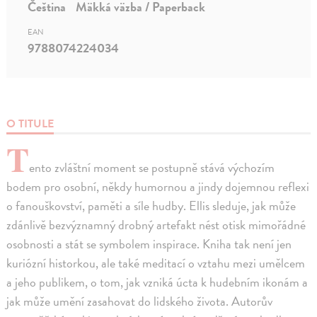
Čeština
Mäkká väzba / Paperback
EAN
9788074224034
O TITULE
T
ento zvláštní moment se postupně stává výchozím
bodem pro osobní, někdy humornou a jindy dojemnou reflexi
o fanouškovství, paměti a síle hudby. Ellis sleduje, jak může
zdánlivě bezvýznamný drobný artefakt nést otisk mimořádné
osobnosti a stát se symbolem inspirace. Kniha tak není jen
kuriózní historkou, ale také meditací o vztahu mezi umělcem
a jeho publikem, o tom, jak vzniká úcta k hudebním ikonám a
jak může umění zasahovat do lidského života. Autorův