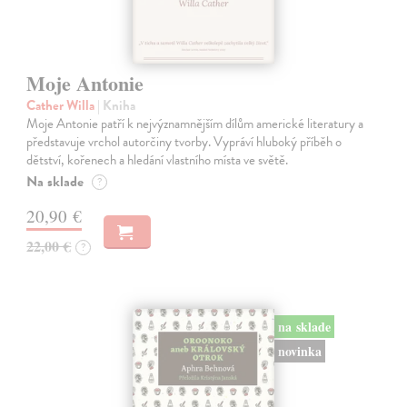
Moje Antonie
Cather Willa
| Kniha
Moje Antonie patří k nejvýznamnějším dílům americké literatury a
představuje vrchol autorčiny tvorby. Vypráví hluboký příběh o
dětství, kořenech a hledání vlastního místa ve světě.
Na sklade
?
20,90 €
22,00 €
?
na sklade
novinka