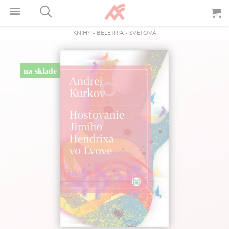
KNIHY
-
BELETRIA
-
SVETOVÁ
na sklade