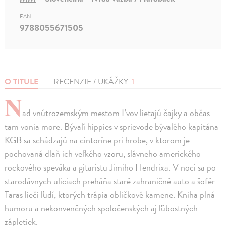
EAN
9788055671505
O TITULE
RECENZIE / UKÁŽKY
1
N
ad vnútrozemským mestom Ľvov lietajú čajky a občas
tam vonia more. Bývalí hippies v sprievode bývalého kapitána
KGB sa schádzajú na cintoríne pri hrobe, v ktorom je
pochovaná dlaň ich veľkého vzoru, slávneho amerického
rockového speváka a gitaristu Jimiho Hendrixa. V noci sa po
starodávnych uliciach preháňa staré zahraničné auto a šofér
Taras lieči ľudí, ktorých trápia obličkové kamene. Kniha plná
humoru a nekonvenčných spoločenských aj ľúbostných
zápletiek.