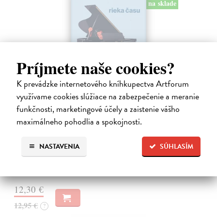
na sklade
Príjmete naše cookies?
K prevádzke internetového kníhkupectva Artforum
využívame cookies slúžiace na zabezpečenie a meranie
funkčnosti, marketingové účely a zaistenie vášho
Rieka času
maximálneho pohodlia a spokojnosti.
Mercier Pascal
| Kniha
Pascal Mercier bol vždy majstrom filozofického rozprávania. Romány
NASTAVENIA
SÚHLASÍM
Nočný vlak do Lisabonu či Váha slov podnietili milióny čitateľov k
zamysleniu sa nad veľkými témami, ako sú identita, sloboda, čas či…
Na sklade
?
12,30 €
12,95 €
?