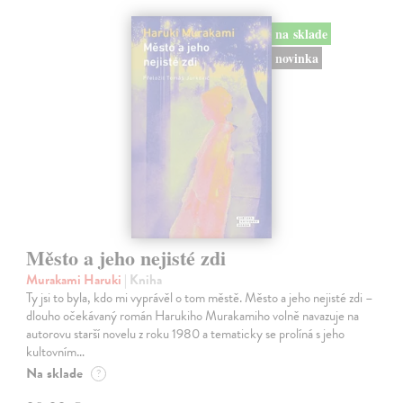
na sklade
novinka
Město a jeho nejisté zdi
Murakami Haruki
| Kniha
Ty jsi to byla, kdo mi vyprávěl o tom městě. Město a jeho nejisté zdi –
dlouho očekávaný román Harukiho Murakamiho volně navazuje na
autorovu starší novelu z roku 1980 a tematicky se prolíná s jeho
kultovním…
Na sklade
?