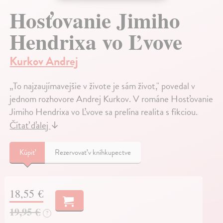
Hosťovanie Jimiho
Hendrixa vo Ľvove
Kurkov Andrej
„To najzaujímavejšie v živote je sám život," povedal v
jednom rozhovore Andrej Kurkov. V románe Hosťovanie
Jimiho Hendrixa vo Ľvove sa prelína realita s fikciou.
Čítať ďalej
↓
Kúpiť
Rezervovať v kníhkupectve
18,55 €
19,95 €
?