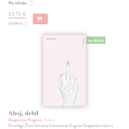
Na sklade
?
13,71 €
14,90 €
?
na sklade
Ahoj, debil
Despentes Virginie
| Kniha
Po trilógii Život Vernona Subutexa sa Virginie Despentes vracia s