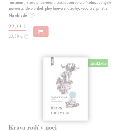
románom, ktorý pripomína ultrasúčasnú verziu Nebezpečných
známostí. Ide o príbeh plný hnevu aj útechy, vzdoru aj prijatia.
Na sklade
?
22,33 €
23,50 €
?
na sklade
Krava rodí v noci