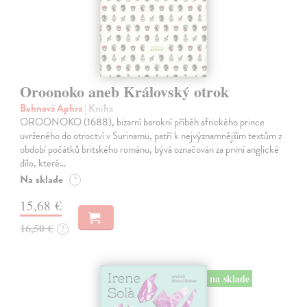
Oroonoko aneb Královský otrok
Behnová Aphra
| Kniha
OROONOKO (1688), bizarní barokní příběh afrického prince
uvrženého do otroctví v Surinamu, patří k nejvýznamnějším textům z
období počátků britského románu, bývá označován za první anglické
dílo, které…
Na sklade
?
15,68 €
16,50 €
?
na sklade