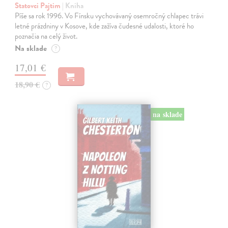
Statovci Pajtim
| Kniha
Píše sa rok 1996. Vo Fínsku vychovávaný osemročný chlapec trávi
letné prázdniny v Kosove, kde zažíva čudesné udalosti, ktoré ho
poznačia na celý život.
Na sklade
?
17,01 €
18,90 €
?
na sklade