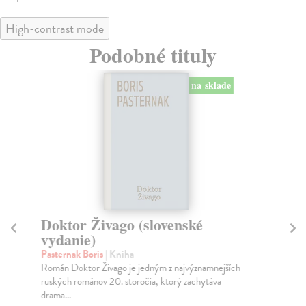
High-contrast mode
Podobné tituly
na sklade
Doktor Živago (slovenské
E
vydanie)
Puš
Eug
Pasternak Boris
| Kniha
a k
Román Doktor Živago je jedným z najvýznamnejších
ruských románov 20. storočia, ktorý zachytáva
Na
drama...