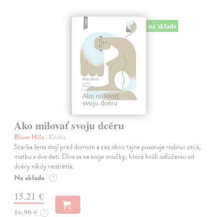
na sklade
Ako milovať svoju dcéru
Blum Hila
| Kniha
Staršia žena stojí pred domom a cez okno tajne pozoruje rodinu: otca,
matku a dve deti. Díva sa na svoje vnučky, ktoré kvôli odlúčeniu od
dcéry nikdy nestretla.
Na sklade
?
15,21 €
16,90 €
?