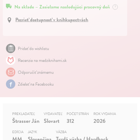
Na sklade – Zasielame nasledujúci pracovný deň
?
Pozrieť dostupnosť v kníhkupectvách
Pridať do wishlistu
Recenzia na medziknihami.sk
Odporučiť známemu
Zdielať na Facebooku
PREKLADATEĽ
VYDAVATEĽ
POČET STRÁN
ROK VYDANIA
Štrasser Ján
Slovart
312
2026
EDÍCIA
JAZYK
VÄZBA
MM
Slovenčina
Tvrdá väzba / Hardback