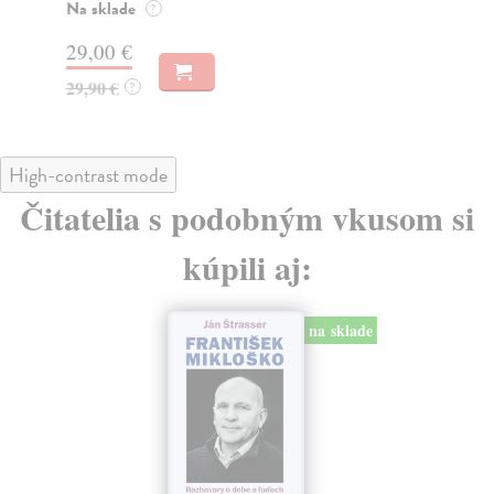
23
Na sklade
?
24
29,00 €
29,90 €
?
High-contrast mode
Čitatelia s podobným vkusom si
kúpili aj:
na sklade