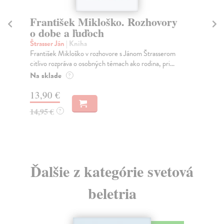
František Mikloško. Rozhovory
B
o dobe a ľuďoch
B
Štrasser Ján
| Kniha
Štr
František Mikloško v rozhovore s Jánom Štrasserom
Kni
citlivo rozpráva o osobných témach ako rodina, pri...
pri
Na sklade
Za
?
13,90 €
13
14,95 €
14
?
Ďalšie z kategórie svetová
beletria