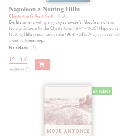
Napoleon z Notting Hillu
Chesterton Gilbert Keith
| Kniha
Dej literárnej prvotiny anglický spisovateľa, filozofa a laického
teológa Gilberta Keitha Chestertona (1874 – 1936) Napoleon z
Notting Hillu sa odohráva v roku 1984, keď sa Angličania rozhodli
zriecť parlamentnej…
Na sklade
?
15,19 €
15,99 €
?
na sklade