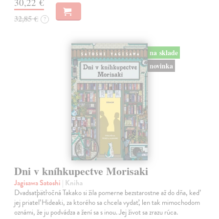
30,22 €
32,85 €
?
na sklade
novinka
Dni v kníhkupectve Morisaki
Jagisawa Satoshi
| Kniha
Dvadsaťpäťročná Takako si žila pomerne bezstarostne až do dňa, keď
jej priateľ Hideaki, za ktorého sa chcela vydať, len tak mimochodom
oznámi, že ju podvádza a žení sa s inou. Jej život sa zrazu rúca.