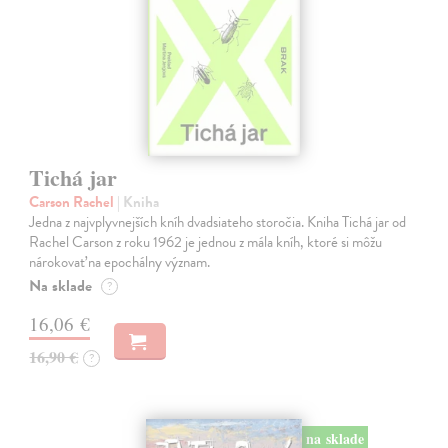
Tichá jar
Carson Rachel
| Kniha
Jedna z najvplyvnejších kníh dvadsiateho storočia. Kniha Tichá jar od
Rachel Carson z roku 1962 je jednou z mála kníh, ktoré si môžu
nárokovať na epochálny význam.
Na sklade
?
16,06 €
16,90 €
?
na sklade