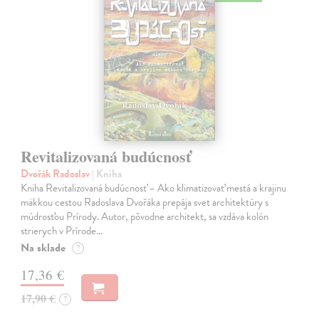
Revitalizovaná budúcnosť
Dvořák Radoslav
| Kniha
Kniha Revitalizovaná budúcnosť – Ako klimatizovať mestá a krajinu
mäkkou cestou Radoslava Dvořáka prepája svet architektúry s
múdrosťou Prírody. Autor, pôvodne architekt, sa vzdáva kolón
strierych v Prírode…
Na sklade
?
17,36 €
17,90 €
?