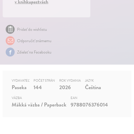
v kníhkupectvách
Pridať do wishlistu
Odporučiť známemu
Zdielať na Facebooku
VYDAVATEĽ
POČET STRÁN
ROK VYDANIA
JAZYK
Paseka
144
2026
Čeština
VÄZBA
EAN
Mäkká väzba / Paperback
9788076376014