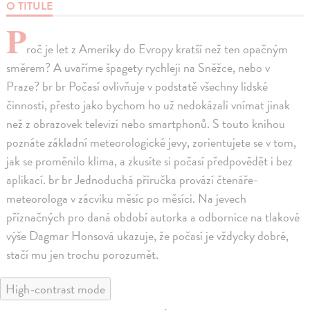
O TITULE
P
roč je let z Ameriky do Evropy kratší než ten opačným
směrem? A uvaříme špagety rychleji na Sněžce, nebo v
Praze? br br Počasí ovlivňuje v podstatě všechny lidské
činnosti, přesto jako bychom ho už nedokázali vnímat jinak
než z obrazovek televizí nebo smartphonů. S touto knihou
poznáte základní meteorologické jevy, zorientujete se v tom,
jak se proměnilo klima, a zkusíte si počasí předpovědět i bez
aplikací. br br Jednoduchá příručka provází čtenáře-
meteorologa v zácviku měsíc po měsíci. Na jevech
příznačných pro daná období autorka a odbornice na tlakové
výše Dagmar Honsová ukazuje, že počasí je vždycky dobré,
stačí mu jen trochu porozumět.
High-contrast mode