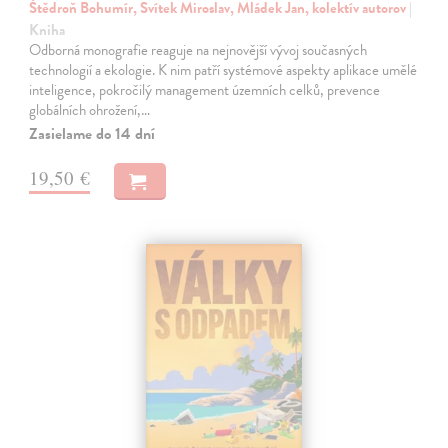
Štědroň Bohumír, Svítek Miroslav, Mládek Jan, kolektív autorov
|
Kniha
Odborná monografie reaguje na nejnovější vývoj současných
technologií a ekologie. K nim patří systémové aspekty aplikace umělé
inteligence, pokročilý management územních celků, prevence
globálních ohrožení,…
Zasielame do 14 dní
19,50 €