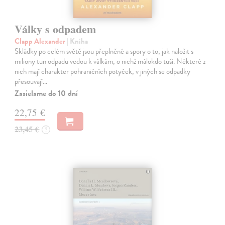
Války s odpadem
Clapp Alexander
| Kniha
Skládky po celém světě jsou přeplněné a spory o to, jak naložit s
miliony tun odpadu vedou k válkám, o nichž málokdo tuší. Některé z
nich mají charakter pohraničních potyček, v jiných se odpadky
přesouvají…
Zasielame do 10 dní
22,75 €
23,45 €
?