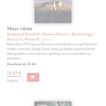
Meze růstu
Meadowsová Donella H., Meadows Dennis L., Randers Jorgen,
Behrens III. William W.
| Kniha
Meze růstu (1972) jsou průlomovou studií založenou na počítačovém
modelu světového vývoje. Autoři analyzují dopady exponenciálního
růstu populace, industrializace, spotřeby surovin a znečištění na
planetární…
Zasielame do 12 dní
14,55 €
15,00 €
?