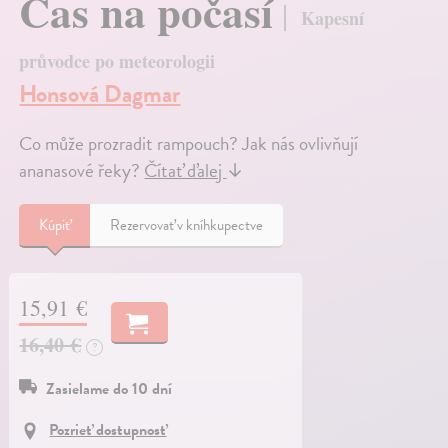
Čas na počasí
Kapesní
průvodce po meteorologii
Honsová Dagmar
Co může prozradit rampouch? Jak nás ovlivňují
ananasové řeky?
Čítať ďalej
↓
Kúpiť
Rezervovať v kníhkupectve
15,91 €
16,40 €
?
Zasielame do 10 dní
Pozrieť dostupnosť