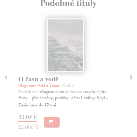
Podobné tituly
O času a vodě
Ze
ro
Magnason Andri Snaer
| Kniha
Andri Snaer Magnason má zkušenost s nejrůznějšími
Ba
žánry – píše romány, povídky i dětské knížky. Když...
Ang
Zel
Zasielame do 12 dní
Na
20,05 €
21
21,10 €
?
22