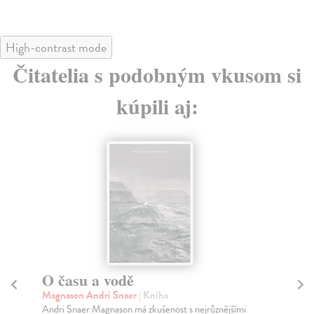
High-contrast mode
Čitatelia s podobným vkusom si
kúpili aj:
O času a vodě
T
Magnason Andri Snaer
| Kniha
Po
Andri Snaer Magnason má zkušenost s nejrůznějšími
Je 