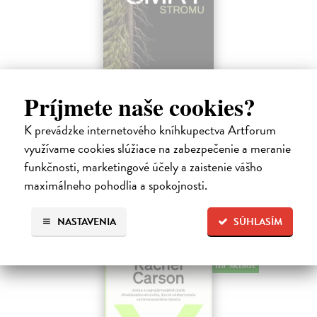
Príjmete naše cookies?
Smrť stromu
Baláž Erik
| Kniha
K prevádzke internetového kníhkupectva Artforum
SMRŤ je fascinujúca sama osebe. Týka sa každej živej bytosti, rovnako
využívame cookies slúžiace na zabezpečenie a meranie
ľudí aj stromov.
funkčnosti, marketingové účely a zaistenie vášho
Na sklade
?
maximálneho pohodlia a spokojnosti.
18,81 €
19,80 €
NASTAVENIA
SÚHLASÍM
?
na sklade