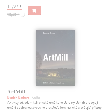
11,97 €
12,60 €
?
ArtMill
Benish Barbara
| Kniha
Aktivity původem kalifornské umělkyně Barbary Benish propojují
umění s ochranou životního prostředí, feministický a pečující přístup