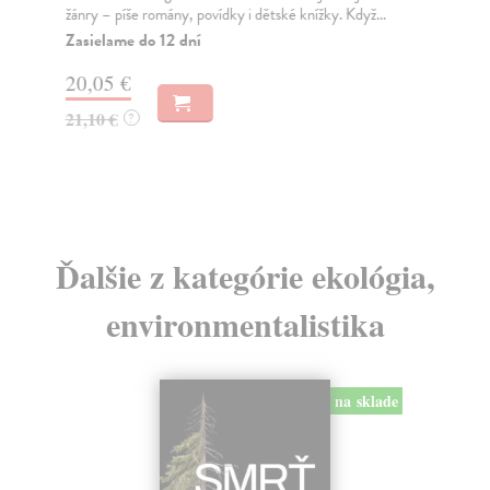
žánry – píše romány, povídky i dětské knížky. Když...
pro
so..
Zasielame do 12 dní
Za
20,05 €
12
21,10 €
?
13
Ďalšie z kategórie ekológia,
environmentalistika
na sklade