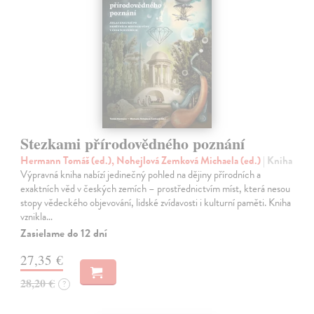
Stezkami přírodovědného poznání
Hermann Tomáš (ed.), Nohejlová Zemková Michaela (ed.)
| Kniha
Výpravná kniha nabízí jedinečný pohled na dějiny přírodních a
exaktních věd v českých zemích – prostřednictvím míst, která nesou
stopy vědeckého objevování, lidské zvídavosti i kulturní paměti. Kniha
vznikla…
Zasielame do 12 dní
27,35 €
28,20 €
?