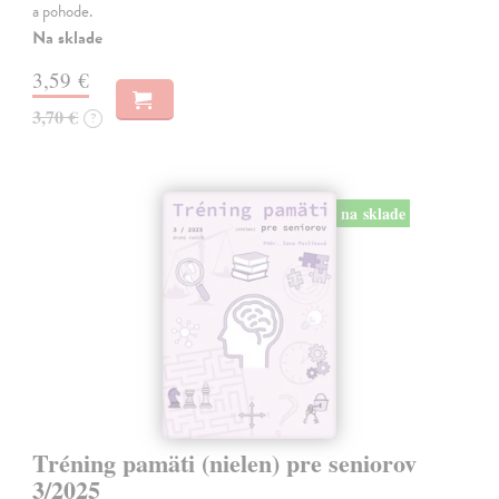
a pohode.
Na sklade
3,59 €
3,70 €
?
na sklade
Tréning pamäti (nielen) pre seniorov
3/2025