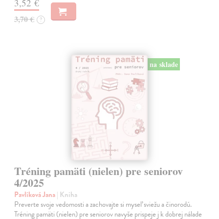
3,52 €
3,70 €
?
na sklade
Tréning pamäti (nielen) pre seniorov
4/2025
Pavlíková Jana
| Kniha
Preverte svoje vedomosti a zachovajte si myseľ sviežu a činorodú.
Tréning pamäti (nielen) pre seniorov navyše prispeje j k dobrej nálade