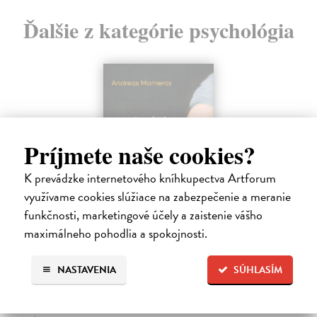
Ďalšie z kategórie psychológia
Príjmete naše cookies?
K prevádzke internetového kníhkupectva Artforum
využívame cookies slúžiace na zabezpečenie a meranie
funkčnosti, marketingové účely a zaistenie vášho
maximálneho pohodlia a spokojnosti.
Trpkejšia ako smrť je žena
Marneros Andreas
| Kniha
NASTAVENIA
SÚHLASÍM
JE TO MOŽNO NAJVÄČŠIA REVOLÚCIA NAŠICH DNÍ:
rovnocennosť a rovnoprávnosť ženy a muža. Vojna a mier medzi
pohlaviami sa však nezačali feminizmom 20. storočia, ale ich