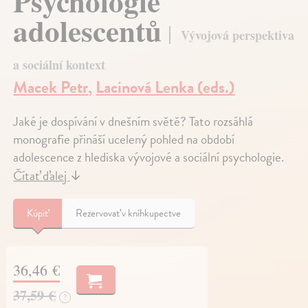
Psychologie
adolescentů
Vývojová perspektiva
a sociální kontext
Macek Petr
,
Lacinová Lenka (eds.)
Jaké je dospívání v dnešním světě? Tato rozsáhlá
monografie přináší ucelený pohled na období
adolescence z hlediska vývojové a sociální psychologie.
Čítať ďalej
↓
Kúpiť
Rezervovať v kníhkupectve
36,46 €
37,59 €
?