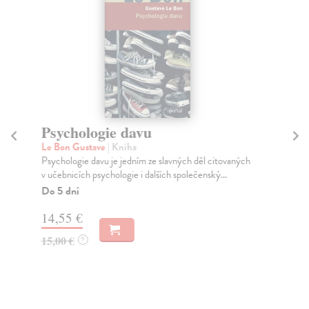
Psychologie davu
Tu
Le Bon Gustave
| Kniha
Mü
Psychologie davu je jedním ze slavných děl citovaných
Kol
v učebnicích psychologie i dalších společenský...
zás
Do 5 dní
Za
14,55 €
22
15,00 €
23
?