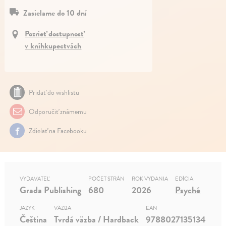
Zasielame do 10 dní
Pozrieť dostupnosť
v kníhkupectvách
Pridať do wishlistu
Odporučiť známemu
Zdielať na Facebooku
VYDAVATEĽ
POČET STRÁN
ROK VYDANIA
EDÍCIA
Grada Publishing
680
2026
Psyché
JAZYK
VÄZBA
EAN
Čeština
Tvrdá väzba / Hardback
9788027135134