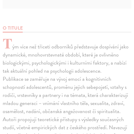
O TITULE
T
ým více než třiceti odborníků představuje dospívání jako
dynamické, mnohovrstevnaté období, které je ovlivněno
biologickými, psychologickými i kulturními faktory, a nabízí
tak aktuální pohled na psychologii adolescence.
Publikace se zaměřuje na vývoj emocí a kognitivních
schopností adolescentů, proměnu jejich sebepojetí, vztahy s
rodiči, vrstevníky a partnery i na témata, která charakterizují
mladou generaci – vnímání vlastního těla, sexualita, zdraví,
osamělost, nadání, občanská angažovanost či spiritualita.
Autoři propojují teoretické přístupy s výsledky současných
studií, včetně empirických dat z českého prostředí. Navazují