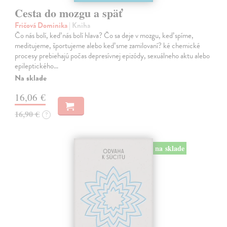
Cesta do mozgu a späť
Fričová Dominika
| Kniha
Čo nás bolí, keď nás bolí hlava? Čo sa deje v mozgu, keď spíme,
meditujeme, športujeme alebo keď sme zamilovaní? ké chemické
procesy prebiehajú počas depresívnej epizódy, sexuálneho aktu alebo
epileptického…
Na sklade
16,06 €
16,90 €
?
na sklade