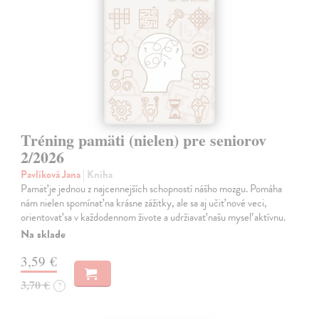
Tréning pamäti (nielen) pre seniorov
2/2026
Pavlíková Jana
| Kniha
Pamäť je jednou z najcennejších schopností nášho mozgu. Pomáha
nám nielen spomínať na krásne zážitky, ale sa aj učiť nové veci,
orientovať sa v každodennom živote a udržiavať našu myseľ aktívnu.
Na sklade
3,59 €
3,70 €
?