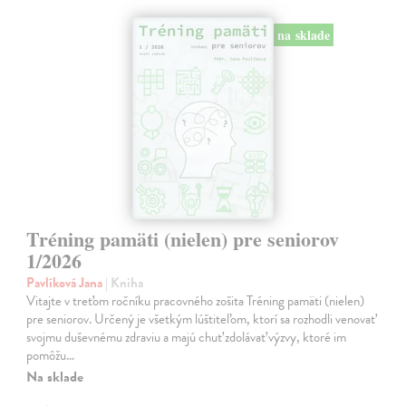
na sklade
Tréning pamäti (nielen) pre seniorov
1/2026
Pavlíková Jana
| Kniha
Vitajte v treťom ročníku pracovného zošita Tréning pamäti (nielen)
pre seniorov. Určený je všetkým lúštiteľom, ktorí sa rozhodli venovať
svojmu duševnému zdraviu a majú chuť zdolávať výzvy, ktoré im
pomôžu…
Na sklade