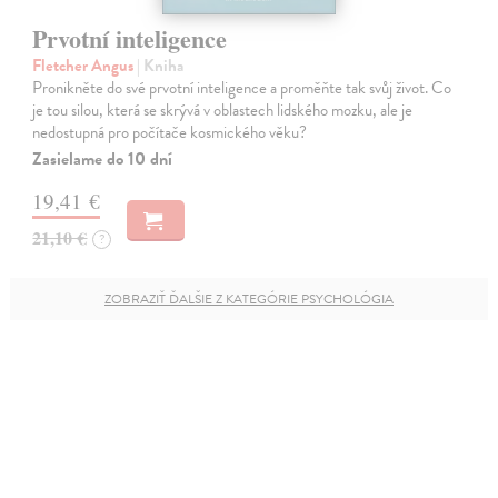
Prvotní inteligence
Fletcher Angus
| Kniha
Pronikněte do své prvotní inteligence a proměňte tak svůj život. Co
je tou silou, která se skrývá v oblastech lidského mozku, ale je
nedostupná pro počítače kosmického věku?
Zasielame do 10 dní
19,41 €
21,10 €
?
ZOBRAZIŤ ĎALŠIE Z KATEGÓRIE PSYCHOLÓGIA