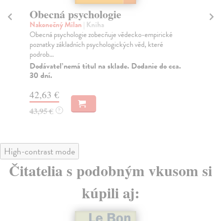
Obecná psychologie
V
Nakonečný Milan
| Kniha
Th
Obecná psychologie zobecňuje vědecko-empirické
Pub
poznatky základních psychologických věd, které
nap
podrob...
Do
Dodávateľ nemá titul na sklade. Dodanie do cca.
38
30 dní.
39
42,63 €
43,95 €
?
High-contrast mode
Čitatelia s podobným vkusom si
kúpili aj: