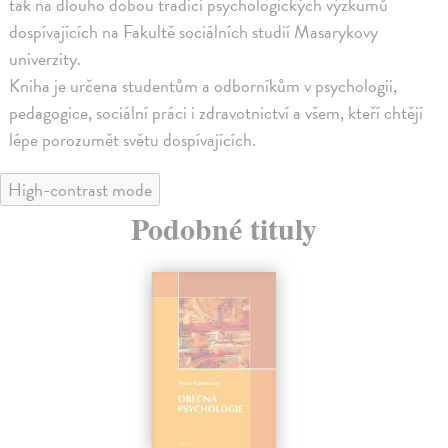
tak na dlouho dobou tradici psychologických výzkumů
dospívajících na Fakultě sociálních studií Masarykovy
univerzity.
Kniha je určena studentům a odborníkům v psychologii,
pedagogice, sociální práci i zdravotnictví a všem, kteří chtějí
lépe porozumět světu dospívajících.
High-contrast mode
Podobné tituly