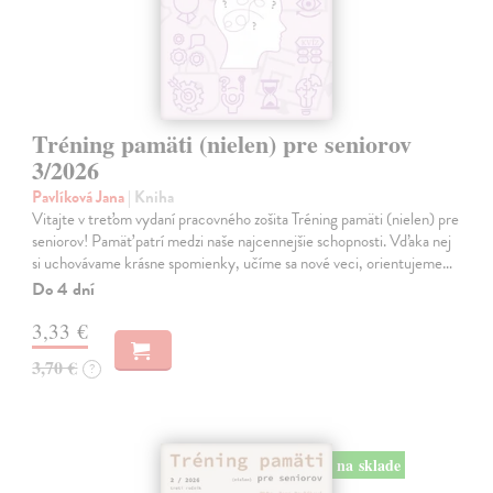
Tréning pamäti (nielen) pre seniorov
3/2026
Pavlíková Jana
| Kniha
Vitajte v treťom vydaní pracovného zošita Tréning pamäti (nielen) pre
seniorov! Pamäť patrí medzi naše najcennejšie schopnosti. Vďaka nej
si uchovávame krásne spomienky, učíme sa nové veci, orientujeme…
Do 4 dní
3,33 €
3,70 €
?
na sklade