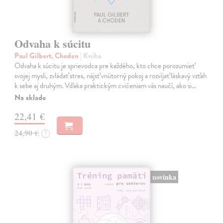
Odvaha k súcitu
Paul Gilbert, Choden
| Kniha
Odvaha k súcitu je sprievodca pre každého, kto chce porozumieť
svojej mysli, zvládať stres, nájsť vnútorný pokoj a rozvíjať láskavý vzťah
k sebe aj druhým. Vďaka praktickým cvičeniam vás naučí, ako si…
Na sklade
22,41 €
24,90 €
?
novinka