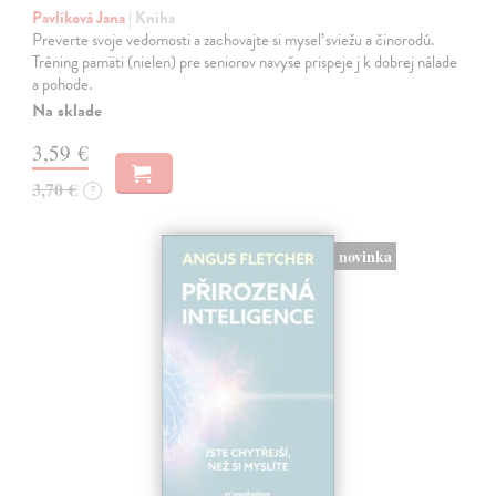
Pavlíková Jana
| Kniha
Preverte svoje vedomosti a zachovajte si myseľ sviežu a činorodú.
Tréning pamäti (nielen) pre seniorov navyše prispeje j k dobrej nálade
a pohode.
Na sklade
3,59 €
3,70 €
?
novinka