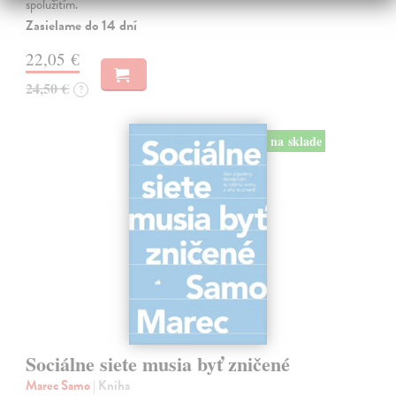
spolužitím.
Zasielame do 14 dní
22,05 €
24,50 €
?
na sklade
Sociálne siete musia byť zničené
Marec Samo
| Kniha