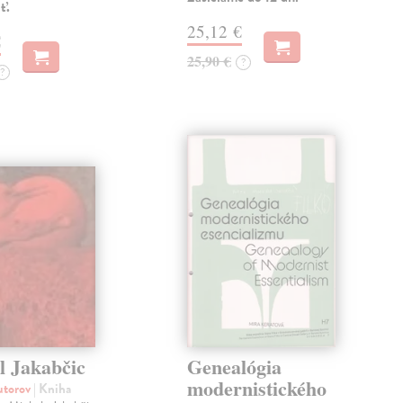
ť.
25,12 €
€
25,90 €
?
?
l Jakabčic
Genealógia
modernistického
autorov
| Kniha