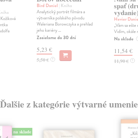
spať (d
Bird Daniel
| Kniha
vydanie
Analytický portrét filmára a
Kniha
výtvarníka polského pôvodu
-Kožíková
Hevier Dani
Waleriana Borowczyka a prehlad
entka
„Vám sa ešte
jeho kariéry ...
udolfa
Vidím, okále 
Zasielame do 30 dní
Na sklade
5,23 €
11,54 €
5,50 €
?
11,90 €
?
Ďalšie z kategórie výtvarné umenie
na sklade