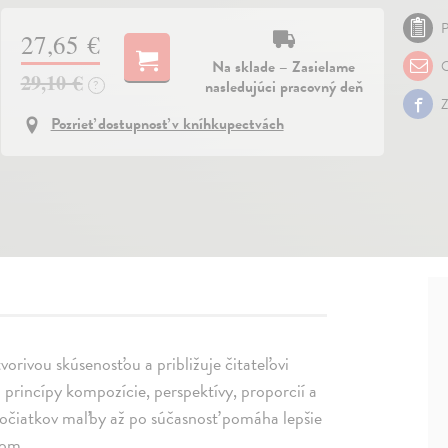
P
27,65 €
Na sklade – Zasielame
O
29,10 €
nasledujúci pracovný deň
?
Z
Pozrieť dostupnosť v kníhkupectvách
vorivou skúsenosťou a približuje čitateľovi
j princípy kompozície, perspektívy, proporcií a
očiatkov maľby až po súčasnosť pomáha lepšie
pom.