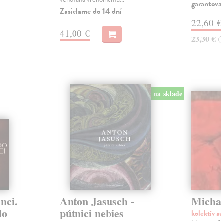
garantova
Zasielame do 14 dní
22,60 
41,00 €
23,30 €
na sklade
nci.
Anton Jasusch -
Micha
lo
pútnici nebies
kolektív 