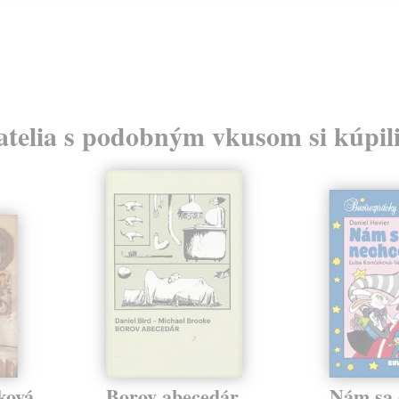
atelia s podobným vkusom si kúpili
ková
Borov abecedár
Nám sa 