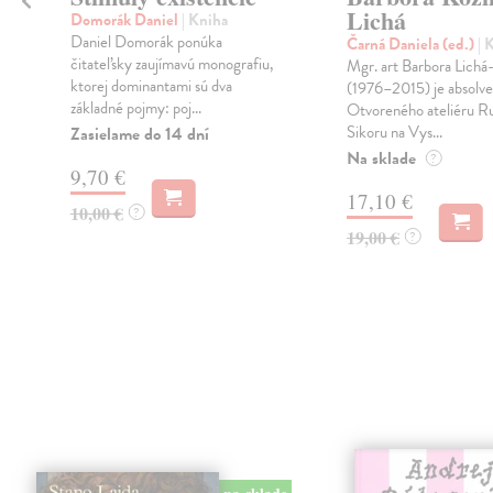
Lichá
Domorák Daniel
| Kniha
Daniel Domorák ponúka
Čarná Daniela (ed.)
| 
čitateľsky zaujímavú monografiu,
Mgr. art Barbora Lichá
ktorej dominantami sú dva
(1976–2015) je absolv
základné pojmy: poj...
Otvoreného ateliéru R
Sikoru na Vys...
Zasielame do 14 dní
Na sklade
?
9,70 €
17,10 €
10,00 €
?
19,00 €
?