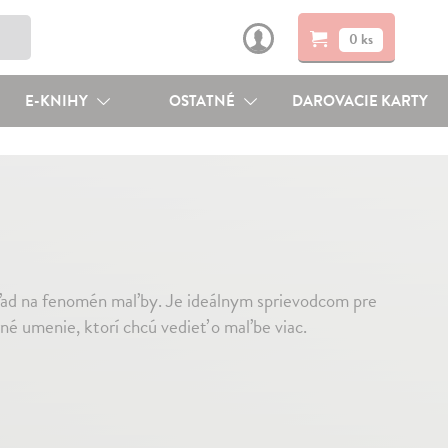
0 ks
E-KNIHY
OSTATNÉ
DAROVACIE KARTY
ľad na fenomén maľby. Je ideálnym sprievodcom pre
é umenie, ktorí chcú vedieť o maľbe viac.