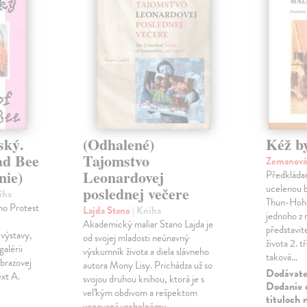
ský.
(Odhalené)
Kéž b
ad Bee
Tajomstvo
Zemanová
nie)
Leonardovej
Předkládan
ucelenou b
poslednej večere
iha
Thun-Hoh
ho Protest
Lajda Stano
| Kniha
jednoho z 
Akademický maliar Stano Lajda je
představi
výstavy,
od svojej mladosti neúnavný
života 2. t
galérii
výskumník života a diela slávneho
taková…
brazovej
autora Mony Lisy. Prichádza už so
Dodávateľ
ext A.
svojou druhou knihou, ktorá je s
Dodanie d
veľkým obdivom a rešpektom
tituloch 
venovaná vrcholnému…