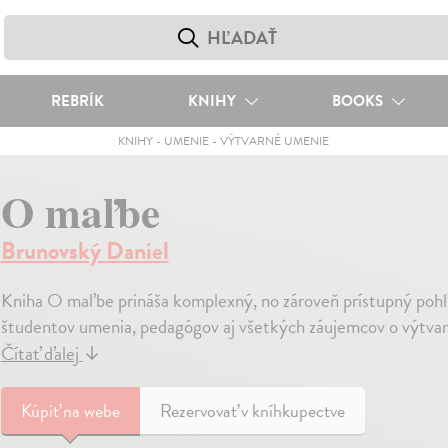
REBRÍK
KNIHY
BOOKS
KNIHY
-
UMENIE
-
VÝTVARNÉ UMENIE
O maľbe
Brunovský Daniel
Kniha O maľbe prináša komplexný, no zároveň prístupný poh
študentov umenia, pedagógov aj všetkých záujemcov o výtvarn
Čítať ďalej
↓
Kúpiť
na webe
Rezervovať v kníhkupectve