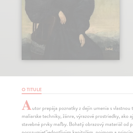
O TITULE
A
utor prepája poznatky z dejín umenia s vlastnou t
maliarske techniky, žánre, výrazové prostriedky, ako a
stavebné prvky maľby. Bohatý obrazový materiál od p
porozumieť jednotlivým kapitolám, pojmom a princí