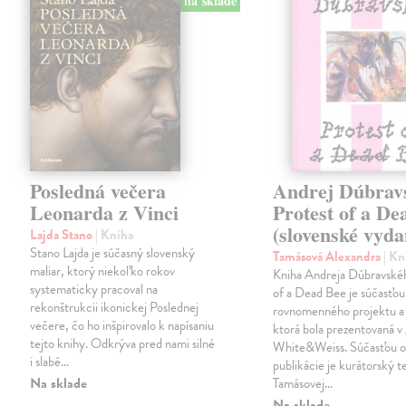
na sklade
Posledná večera
Andrej Dúbrav
Leonarda z Vinci
Protest of a De
(slovenské vyda
Lajda Stano
| Kniha
Stano Lajda je súčasný slovenský
Tamásová Alexandra
| Kn
maliar, ktorý niekoľko rokov
Kniha Andreja Dúbravské
systematicky pracoval na
of a Dead Bee je súčasťou
rekonštrukcii ikonickej Poslednej
rovnomenného projektu a 
večere, čo ho inšpirovalo k napísaniu
ktorá bola prezentovaná v 
tejto knihy. Odkrýva pred nami silné
White&Weiss. Súčasťou o
i slabé…
publikácie je kurátorský t
Na sklade
Tamásovej…
Na sklade