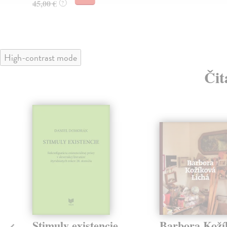
45,00 €
?
High-contrast mode
Čit
Stimuly existencie
Barbora Koží