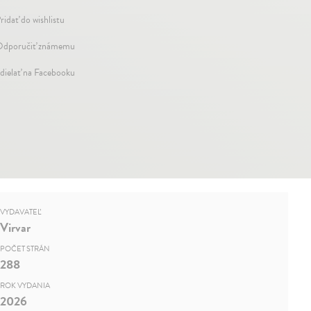
ridať do wishlistu
dporučiť známemu
dielať na Facebooku
VYDAVATEĽ
Virvar
POČET STRÁN
288
ROK VYDANIA
2026