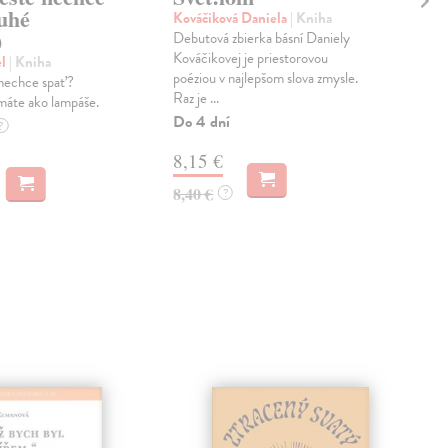
ruhé
Kováčiková Daniela
| Kniha
Ber
)
Debutová zbierka básní Daniely
Lies
Kováčikovej je priestorovou
pále
el
| Kniha
poéziou v najlepšom slova zmysle.
priú
 nechce spať?
Raz je ...
dedi
máte ako lampáše.
Do 4 dní
Na 
?
8,15 €
21
8,40 €
22,
?