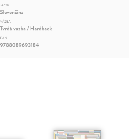
JAZYK
Slovenčina
VÄZBA
Tvrdá väzba / Hardback
EAN
9788089693184