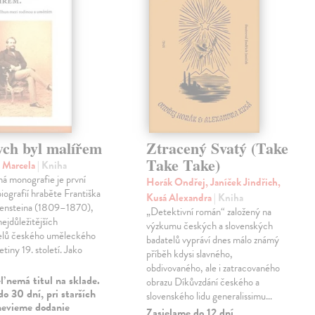
ych byl malířem
Ztracený Svatý (Take
Take Take)
 Marcela
| Kniha
á monografie je první
Horák Ondřej, Janíček Jindřich,
iografií hraběte Františka
Kusá Alexandra
| Kniha
ensteina (1809–1870),
„Detektivní román“ založený na
nejdůležitějších
výzkumu českých a slovenských
telů českého uměleckého
badatelů vypráví dnes málo známý
řetiny 19. století. Jako
příběh kdysi slavného,
obdivovaného, ale i zatracovaného
 nemá titul na sklade.
obrazu Díkůvzdání českého a
o 30 dní, pri starších
slovenského lidu generalissimu…
nevieme dodanie
Zasielame do 12 dní