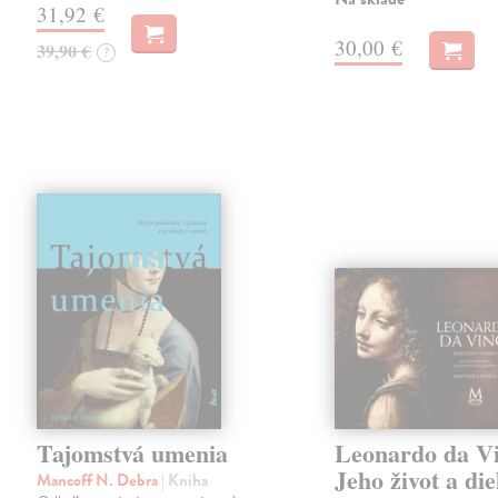
31,92 €
30,00 €
39,90 €
?
Tajomstvá umenia
Leonardo da Vi
Jeho život a die
Mancoff N. Debra
| Kniha