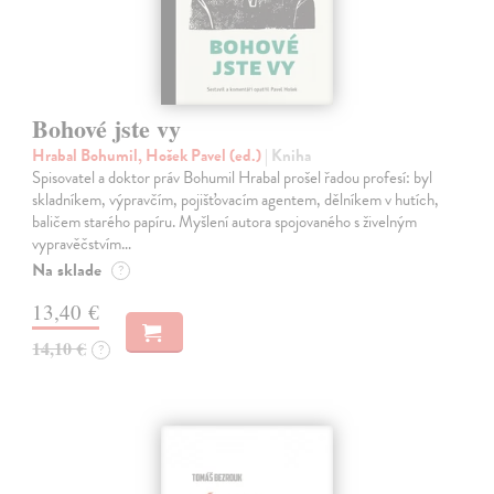
Bohové jste vy
Hrabal Bohumil, Hošek Pavel (ed.)
| Kniha
Spisovatel a doktor práv Bohumil Hrabal prošel řadou profesí: byl
skladníkem, výpravčím, pojišťovacím agentem, dělníkem v hutích,
baličem starého papíru. Myšlení autora spojovaného s živelným
vypravěčstvím…
Na sklade
?
13,40 €
14,10 €
?