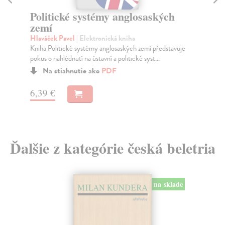
Šá
Politické systémy anglosaských
Tur
zemí
svě
Hlaváček Pavel
| Elektronická kniha
Na
Kniha Politické systémy anglosaských zemí představuje
pokus o nahlédnutí na ústavní a politické syst...
18
Na stiahnutie ako
PDF
18
6,39 €
Ďalšie z kategórie česká beletria
na sklade