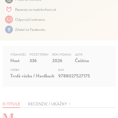
Recenzia na medziknihami.sk
Odporučiť známemu
Zdielať na Facebooku
VYDAVATEĽ
POČET STRÁN
ROK VYDANIA
JAZYK
Host
336
2026
Čeština
VÄZBA
EAN
Tvrdá väzba / Hardback
9788027527175
O TITULE
RECENZIE / UKÁŽKY
1
M