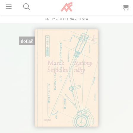
KNIHY
-
BELETRIA
-
ČESKÁ
dotlač