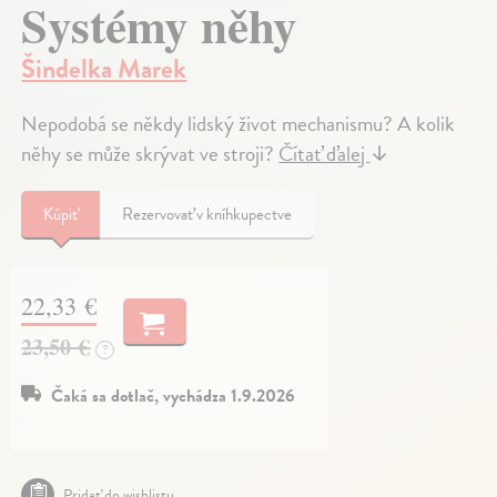
Systémy něhy
Šindelka Marek
Nepodobá se někdy lidský život mechanismu? A kolik
něhy se může skrývat ve stroji?
Čítať ďalej
↓
Kúpiť
Rezervovať v kníhkupectve
22,33 €
23,50 €
?
Čaká sa dotlač, vychádza 1.9.2026
Pridať do wishlistu