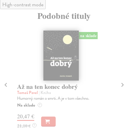
High-contrast mode
Podobné tituly
na sklade
Až na ten konec dobrý
V
Tomeš Pavel
| Kniha
Ha
Humorný román o smrti. A je v tom všechno.
Sou
Jác
Na sklade
?
...
20,47 €
Za
21,10 €
?
21