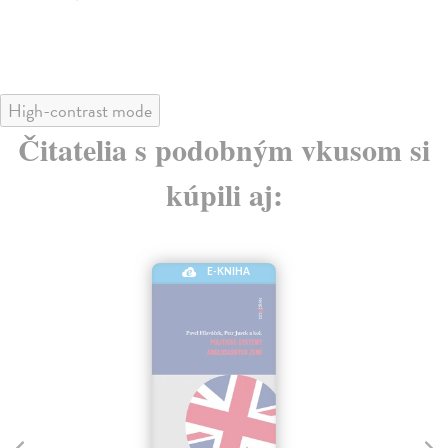
23
High-contrast mode
Čitatelia s podobným vkusom si
kúpili aj:
E-KNIHA
T