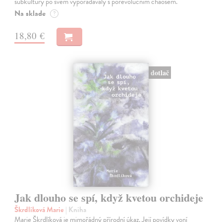
subkultury po svém vypořádávaly s porevolučním chaosem.
Na sklade
?
18,80 €
dotlač
Jak dlouho se spí, když kvetou orchideje
Škrdlíková Marie
| Kniha
Marie Škrdlíková je mimořádný přírodní úkaz. Její povídky voní