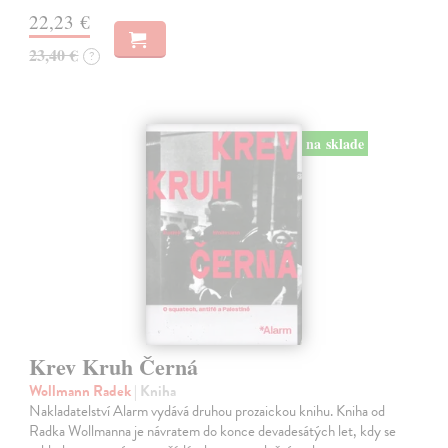
22,23 €
23,40 €
?
na sklade
Krev Kruh Černá
Wollmann Radek
| Kniha
Nakladatelství Alarm vydává druhou prozaickou knihu. Kniha od
Radka Wollmanna je návratem do konce devadesátých let, kdy se