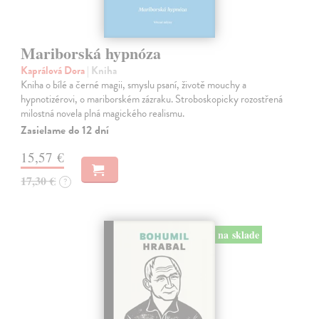
Mariborská hypnóza
Kaprálová Dora
| Kniha
Kniha o bílé a černé magii, smyslu psaní, životě mouchy a
hypnotizérovi, o mariborském zázraku. Stroboskopicky rozostřená
milostná novela plná magického realismu.
Zasielame do 12 dní
15,57 €
17,30 €
?
na sklade