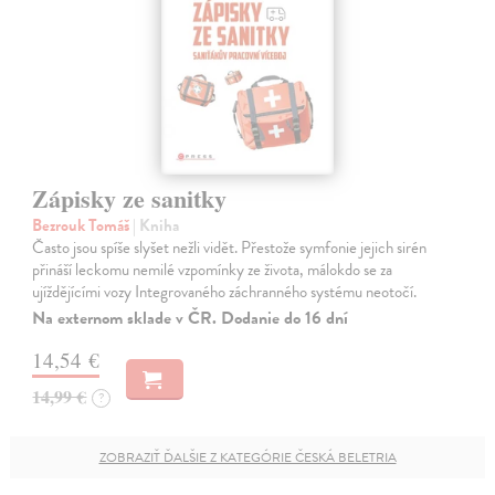
Zápisky ze sanitky
Bezrouk Tomáš
| Kniha
Často jsou spíše slyšet nežli vidět. Přestože symfonie jejich sirén
přináší leckomu nemilé vzpomínky ze života, málokdo se za
ujíždějícími vozy Integrovaného záchranného systému neotočí.
Na externom sklade v ČR. Dodanie do 16 dní
14,54 €
14,99 €
?
ZOBRAZIŤ ĎALŠIE Z KATEGÓRIE ČESKÁ BELETRIA