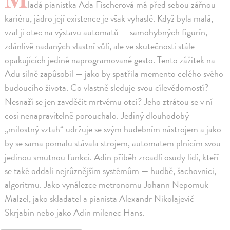
ladá pianistka Ada Fischerová má před sebou zářnou
kariéru, jádro její existence je však vyhaslé. Když byla malá,
vzal ji otec na výstavu automatů — samohybných figurín,
zdánlivě nadaných vlastní vůlí, ale ve skutečnosti stále
opakujících jediné naprogramované gesto. Tento zážitek na
Adu silně zapůsobil — jako by spatřila memento celého svého
budoucího života. Co vlastně sleduje svou cílevědomostí?
Nesnaží se jen zavděčit mrtvému otci? Jeho ztrátou se v ní
cosi nenapravitelně porouchalo. Jediný dlouhodobý
„milostný vztah“ udržuje se svým hudebním nástrojem a jako
by se sama pomalu stávala strojem, automatem plnícím svou
jedinou smutnou funkci. Adin příběh zrcadlí osudy lidí, kteří
se také oddali nejrůznějším systémům — hudbě, šachovnici,
algoritmu. Jako vynálezce metronomu Johann Nepomuk
Mälzel, jako skladatel a pianista Alexandr Nikolajevič
Skrjabin nebo jako Adin milenec Hans.