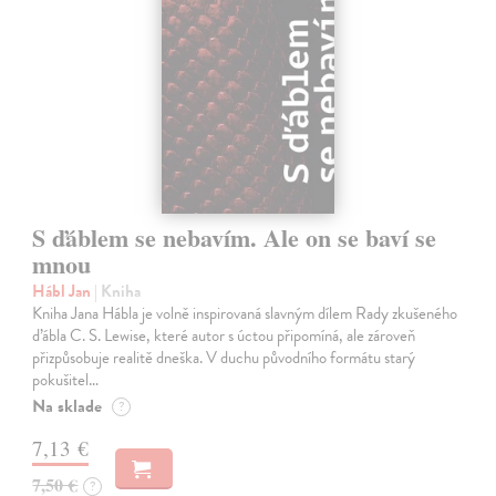
S ďáblem se nebavím. Ale on se baví se
mnou
Hábl Jan
| Kniha
Kniha Jana Hábla je volně inspirovaná slavným dílem Rady zkušeného
ďábla C. S. Lewise, které autor s úctou připomíná, ale zároveň
přizpůsobuje realitě dneška. V duchu původního formátu starý
pokušitel…
Na sklade
?
7,13 €
7,50 €
?