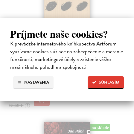
Príjmete naše cookies?
K prevádzke internetového kníhkupectva Artforum
Pomalost
využívame cookies slúžiace na zabezpečenie a meranie
Kundera Milan
| Kniha
funkčnosti, marketingové účely a zaistenie vášho
Pomalost, chronologicky první ze čtyř románů Milana Kundery
napsaných francouzsky, vychází v českém překladu Anny
maximálneho pohodlia a spokojnosti.
Kareninové. Vydávání Kunderových románů v českém jazyce se
uzavírá.
NASTAVENIA
SÚHLASÍM
Na sklade
?
14,73 €
15,50 €
?
na sklade