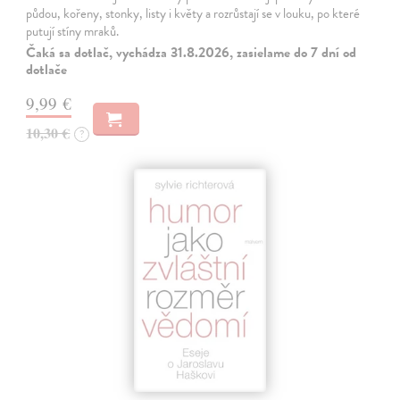
půdou, kořeny, stonky, listy i květy a rozrůstají se v louku, po které
putují stíny mraků.
Čaká sa dotlač, vychádza 31.8.2026, zasielame do 7 dní od
dotlače
9,99 €
10,30 €
?