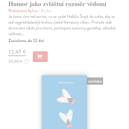
Humor jako zvláštní rozměr vědomí
Richterová Sylvie
| Kniha
Je tomu více než sto let, co se vydal Haškův Švejk do světa, aby se
stal nejpřekládanější knihou české literatury vůbec. Protože však
doma není nikdo prorokem, pochopení autorovy geniality, záhadné
velikosti…
Zasielame do 12 dní
12,45 €
13,10 €
?
novinka