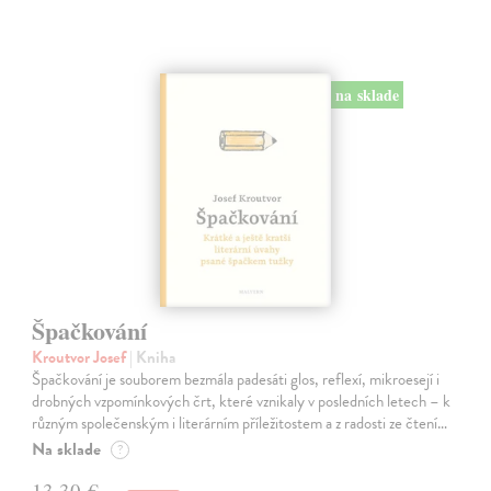
na sklade
Špačkování
Kroutvor Josef
| Kniha
Špačkování je souborem bezmála padesáti glos, reflexí, mikroesejí i
drobných vzpomínkových črt, které vznikaly v posledních letech – k
různým společenským i literárním příležitostem a z radosti ze čtení…
Na sklade
?
13,30 €