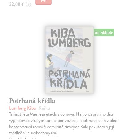
22,00 €
?
na sklade
Potrhaná křídla
Lumberg Kiba
| Kniha
Třináctiletá Memesa utekla z domova. Na konci prvního dílu
vygradovalo všudypřítomné ponižování a násilí na ženách v silně
konzervativní romské komunitě finských Kale pokusem o její
znásilnění, a svobodomyslná…