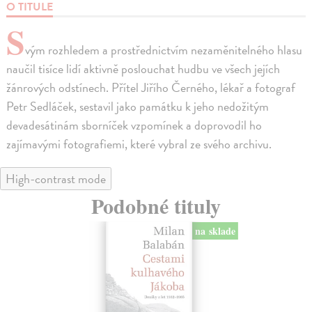
O TITULE
S
vým rozhledem a prostřednictvím nezaměnitelného hlasu
naučil tisíce lidí aktivně poslouchat hudbu ve všech jejích
žánrových odstínech. Přítel Jiřího Černého, lékař a fotograf
Petr Sedláček, sestavil jako památku k jeho nedožitým
devadesátinám sborníček vzpomínek a doprovodil ho
zajímavými fotografiemi, které vybral ze svého archivu.
High-contrast mode
Podobné tituly
na sklade