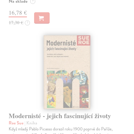
Na sklade
?
16,78 €
17,30 €
?
Modernisté - jejich fascinující životy
Roe Sue
| Kniha
Když mladý Pablo Picasso dorazil roku 1900 poprvé do Paříže,