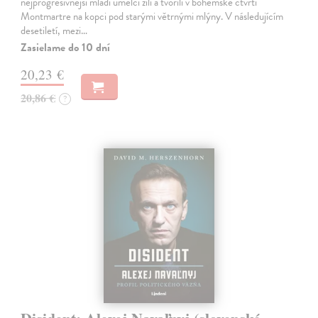
nejprogresivnější mladí umělci žili a tvořili v bohémské čtvrti
Montmartre na kopci pod starými větrnými mlýny. V následujícím
desetiletí, mezi…
Zasielame do 10 dní
20,23 €
20,86 €
?