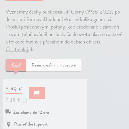
Významný český publicista Jiří Černý (1936-2023) po
desetiletí formoval hudební vkus několika generací.
Proslul poslechovými pořady, kde erudovaně a zároveň
srozumitelně uváděl posluchače do světa hlavně rockové
a folkové hudby s přesahem do dalších oblastí.
Čítať ďalej
↓
Kúpiť
Rezervovať v kníhkupectve
6,89 €
7,10 €
?
Zasielame do 12 dní
Pozrieť dostupnosť