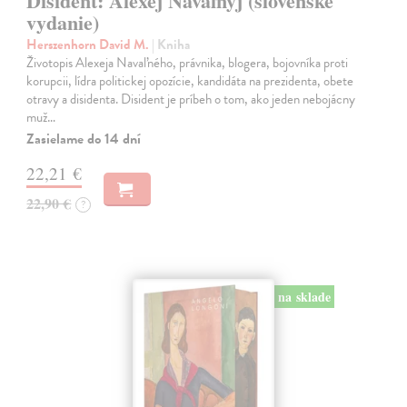
Disident: Alexej Navaľnyj (slovenské
vydanie)
Herszenhorn David M.
| Kniha
Životopis Alexeja Navaľného, právnika, blogera, bojovníka proti
korupcii, lídra politickej opozície, kandidáta na prezidenta, obete
otravy a disidenta. Disident je príbeh o tom, ako jeden nebojácny
muž…
Zasielame do 14 dní
22,21 €
22,90 €
?
na sklade