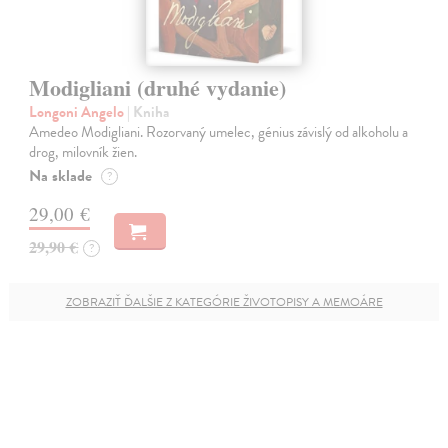
Modigliani (druhé vydanie)
Longoni Angelo
| Kniha
Amedeo Modigliani. Rozorvaný umelec, génius závislý od alkoholu a
drog, milovník žien.
Na sklade
?
29,00 €
29,90 €
?
ZOBRAZIŤ ĎALŠIE Z KATEGÓRIE ŽIVOTOPISY A MEMOÁRE