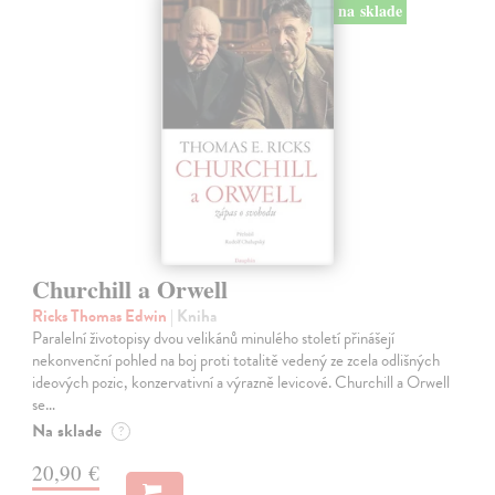
na sklade
Churchill a Orwell
Ricks Thomas Edwin
| Kniha
Paralelní životopisy dvou velikánů minulého století přinášejí
nekonvenční pohled na boj proti totalitě vedený ze zcela odlišných
ideových pozic, konzervativní a výrazně levicové. Churchill a Orwell
se…
Na sklade
?
20,90 €