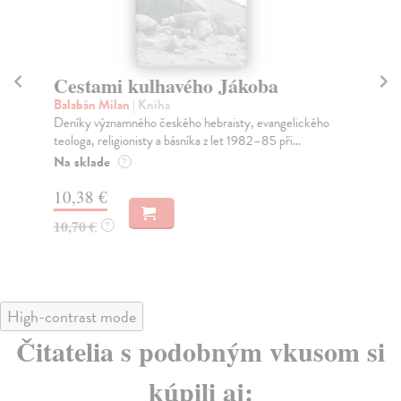
Cestami kulhavého Jákoba
Ce
Balabán Milan
| Kniha
Ma
Deníky významného českého hebraisty, evangelického
Kni
teologa, religionisty a básníka z let 1982–85 při...
nej
Na sklade
Za
?
10,38 €
8,
10,70 €
8,
?
High-contrast mode
Čitatelia s podobným vkusom si
kúpili aj: