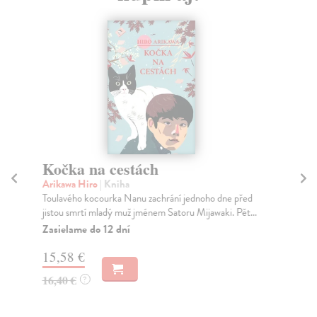
Kočka na cestách
D
Arikawa Hiro
| Kniha
Ší
Toulavého kocourka Nanu zachrání jednoho dne před
Všu
jistou smrtí mladý muž jménem Satoru Mijawaki. Pět...
201
Zasielame do 12 dní
Za
15,58 €
17
16,40 €
18
?