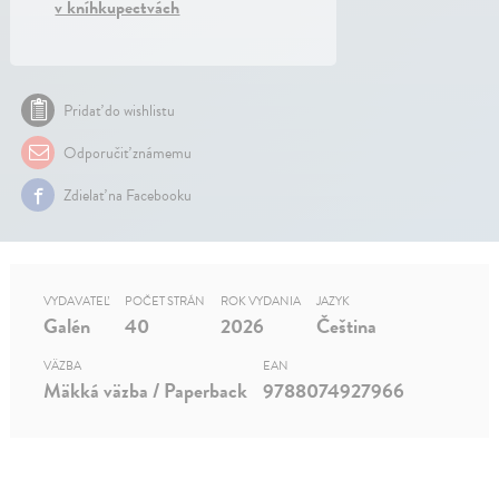
v kníhkupectvách
Pridať do wishlistu
Odporučiť známemu
Zdielať na Facebooku
VYDAVATEĽ
POČET STRÁN
ROK VYDANIA
JAZYK
Galén
40
2026
Čeština
VÄZBA
EAN
Mäkká väzba / Paperback
9788074927966