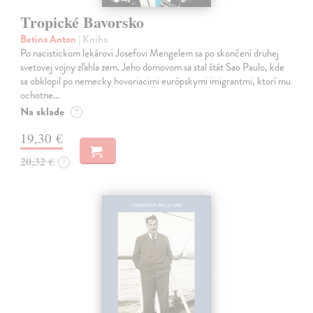
Tropické Bavorsko
Betina Anton
| Kniha
Po nacistickom lekárovi Josefovi Mengelem sa po skončení druhej
svetovej vojny zľahla zem. Jeho domovom sa stal štát Sao Paulo, kde
sa obklopil po nemecky hovoriacimi európskymi imigrantmi, ktorí mu
ochotne…
Na sklade
?
19,30 €
20,32 €
?