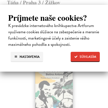
Táňa / Praha 3 / Žižkov
Zelbová Marie
| Kniha
Nikdy jsme nebyli úplně standardní žižkovská rodina. Vítejte v
Príjmete naše cookies?
mámině bytě 4. kategorie, který byl všem otevřen dokořán.
Na sklade
?
K prevádzke internetového kníhkupectva Artforum
využívame cookies slúžiace na zabezpečenie a meranie
12,92 €
funkčnosti, marketingové účely a zaistenie vášho
13,60 €
?
maximálneho pohodlia a spokojnosti.
NASTAVENIA
SÚHLASÍM
na sklade