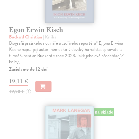
Egon Erwin Kisch
Buckard Christian
| Kniha
Biografii pražského novináře a „zuřivého reportéra“ Egona Erwina
Kische napsal její autor, německo-židovský žurnalista, spisovatel a
filmař Christian Buckard v roce 2023. Také jeho dvě předcházející
knihy,…
Zasielame do 12 dní
19,11 €
19,70 €
?
na sklade