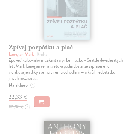
Zpívej pozpátku a plač
Lanegan Mark
| Kniha
Zpověď kultovního muzikanta a příběh rocku v Seattlu devadesátých
let . Mark Lanegan se na světová pódia dostal ze zaprášeného
vidlákova jen díky svému čirému odhodlání — a kvůli nedostatku
jiných možností.…
Na sklade
?
22,33 €
23,50 €
?