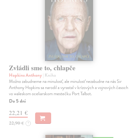
Zvládli sme to, chlapče
Hopkins Anthony
| Kniha
Možno zabudneme na minulosť, ale minulosť nezabudne na nás Sir
Anthony Hopkins sa narodil a vyrastal v krízových a vojnových časoch
vo waleskom oceliarskom mestečku Port Talbot.
Do 5 dní
22,21 €
22,90 €
?