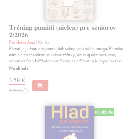
Tréning pamäti (nielen) pre seniorov
2/2026
Pavlíková Jana
| Kniha
Pamäť je jednou z najcennejších schopností nášho mozgu. Pomáha
nám nielen spomínať na krásne zážitky, ale sa aj učiť nové veci,
orientovať sa v každodennom živote a udržiavať našu myseľ aktívnu.
Na sklade
3,59 €
3,70 €
?
na sklade