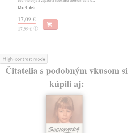
technológia a západná liberálna demokracia d...
ide
Do 4 dní
Na
17,09 €
16
17,99 €
16
?
High-contrast mode
Čitatelia s podobným vkusom si
kúpili aj: