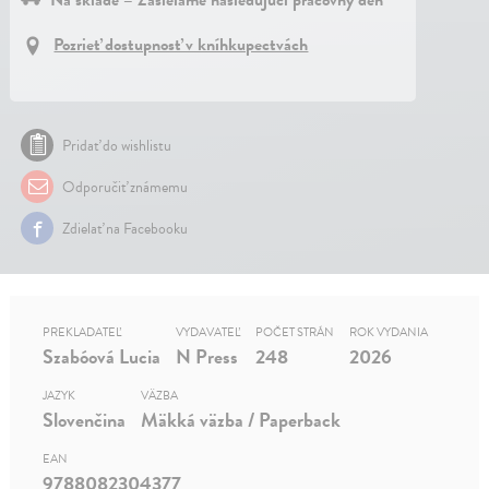
Pozrieť dostupnosť v kníhkupectvách
Pridať do wishlistu
Odporučiť známemu
Zdielať na Facebooku
PREKLADATEĽ
VYDAVATEĽ
POČET STRÁN
ROK VYDANIA
Szabóová Lucia
N Press
248
2026
JAZYK
VÄZBA
Slovenčina
Mäkká väzba / Paperback
EAN
9788082304377