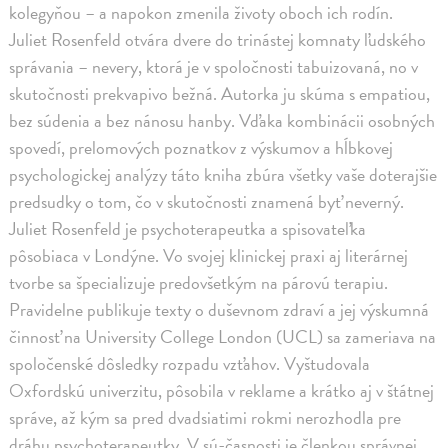
kolegyňou – a napokon zmenila životy oboch ich rodín.
Juliet Rosenfeld otvára dvere do trinástej komnaty ľudského
správania – nevery, ktorá je v spoločnosti tabuizovaná, no v
skutočnosti prekvapivo bežná. Autorka ju skúma s empatiou,
bez súdenia a bez nánosu hanby. Vďaka kombinácii osobných
spovedí, prelomových poznatkov z výskumov a hĺbkovej
psychologickej analýzy táto kniha zbúra všetky vaše doterajšie
predsudky o tom, čo v skutočnosti znamená byť neverný.
Juliet Rosenfeld je psychoterapeutka a spisovateľka
pôsobiaca v Londýne. Vo svojej klinickej praxi aj literárnej
tvorbe sa špecializuje predovšetkým na párovú terapiu.
Pravidelne publikuje texty o duševnom zdraví a jej výskumná
činnosť na University College London (UCL) sa zameriava na
spoločenské dôsledky rozpadu vzťahov. Vyštudovala
Oxfordskú univerzitu, pôsobila v reklame a krátko aj v štátnej
správe, až kým sa pred dvadsiatimi rokmi nerozhodla pre
dráhu psychoterapeutky. V sú-časnosti je členkou správnej