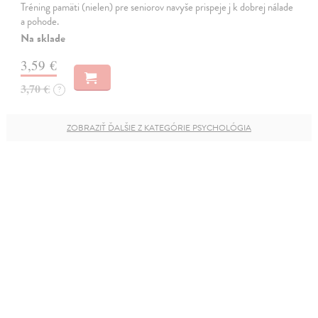
Tréning pamäti (nielen) pre seniorov navyše prispeje j k dobrej nálade
a pohode.
Na sklade
3,59 €
3,70 €
?
ZOBRAZIŤ ĎALŠIE Z KATEGÓRIE PSYCHOLÓGIA