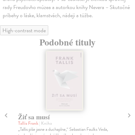
rady Freudovho múzea a autorkou knihy Nevera – Skutočné
príbehy o láske, klamstvách, nádeji a túžbe.
High-contrast mode
Podobné tituly
Žiť sa musí
P
Tallis Frank
| Kniha
Per
„Tallis píše jasne a duchaplne,“ Sebastian Faulks Veda,
Nev