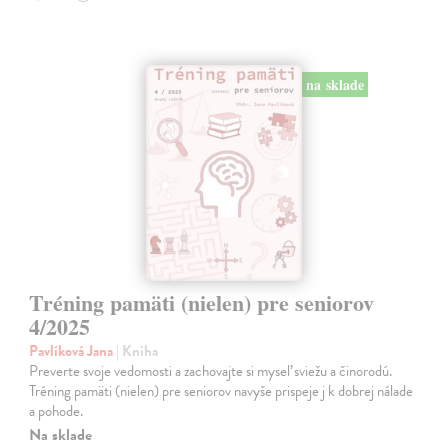
na sklade
Tréning pamäti (nielen) pre seniorov
4/2025
Pavlíková Jana
| Kniha
Preverte svoje vedomosti a zachovajte si myseľ sviežu a činorodú.
Tréning pamäti (nielen) pre seniorov navyše prispeje j k dobrej nálade
a pohode.
Na sklade