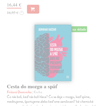
16,44 €
16,95 €
?
na sklade
Cesta do mozgu a späť
Fričová Dominika
| Kniha
Čo nás bolí, keď nás bolí hlava? Čo sa deje v mozgu, keď spíme,
meditujeme, športujeme alebo keď sme zamilovaní? ké chemické