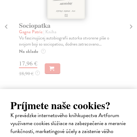
Sociopatka
D
Gagne Patric
| Kniha
Ba
Vo fascinujúcej autobiografii autorka otvorene píše o
Bez
svojom boji so sociopatiou, dodnes zatracovano...
ovp
d...
Na sklade
?
Na
17,96 €
23
18,90 €
?
24
Príjmete naše cookies?
Ďalšie z kategórie psychológia
K prevádzke internetového kníhkupectva Artforum
využívame cookies slúžiace na zabezpečenie a meranie
funkčnosti, marketingové účely a zaistenie vášho