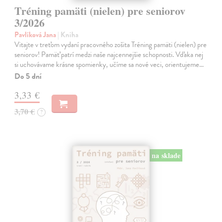
Tréning pamäti (nielen) pre seniorov
3/2026
Pavlíková Jana
| Kniha
Vitajte v treťom vydaní pracovného zošita Tréning pamäti (nielen) pre
seniorov! Pamäť patrí medzi naše najcennejšie schopnosti. Vďaka nej
si uchovávame krásne spomienky, učíme sa nové veci, orientujeme…
Do 5 dní
3,33 €
3,70 €
?
na sklade