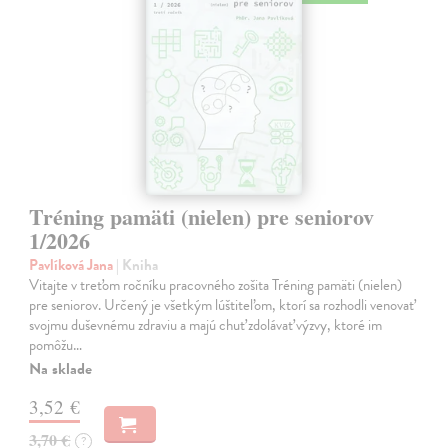
Tréning pamäti (nielen) pre seniorov
1/2026
Pavlíková Jana
| Kniha
Vitajte v treťom ročníku pracovného zošita Tréning pamäti (nielen)
pre seniorov. Určený je všetkým lúštiteľom, ktorí sa rozhodli venovať
svojmu duševnému zdraviu a majú chuť zdolávať výzvy, ktoré im
pomôžu…
Na sklade
3,52 €
3,70 €
?