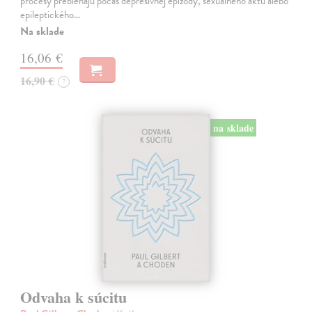
procesy prebiehajú počas depresívnej epizódy, sexuálneho aktu alebo
epileptického…
Na sklade
16,06 €
16,90 €
?
na sklade
Odvaha k súcitu