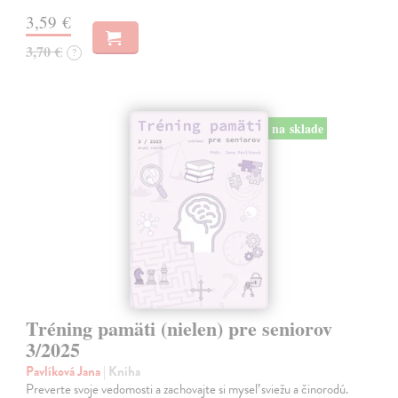
3,59 €
3,70 €
?
na sklade
Tréning pamäti (nielen) pre seniorov
3/2025
Pavlíková Jana
| Kniha
Preverte svoje vedomosti a zachovajte si myseľ sviežu a činorodú.