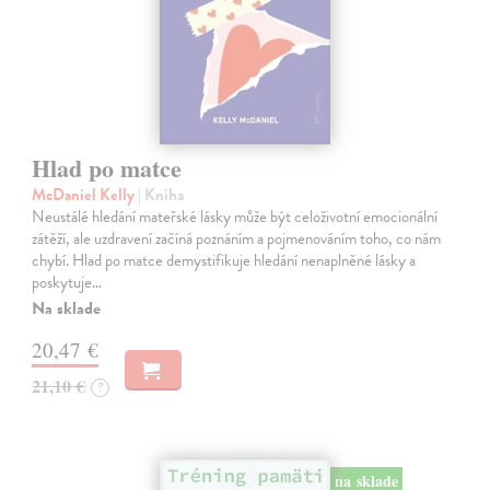
Hlad po matce
McDaniel Kelly
| Kniha
Neustálé hledání mateřské lásky může být celoživotní emocionální
zátěží, ale uzdravení začíná poznáním a pojmenováním toho, co nám
chybí. Hlad po matce demystifikuje hledání nenaplněné lásky a
poskytuje…
Na sklade
20,47 €
21,10 €
?
na sklade