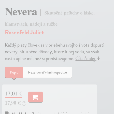
Nevera
Skutočné príbehy o láske,
klamstvách, nádeji a túžbe
Rosenfeld Juliet
Každý piaty človek sa v priebehu svojho života dopustí
nevery. Skutočné dôvody, ktoré k nej vedú, sú však
často úplne iné, než si predstavujeme.
Čítať ďalej
↓
Kúpiť
Rezervovať v kníhkupectve
17,01 €
17,90 €
?
Na sklade – Zasielame nasledujúci pracovný deň