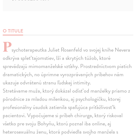
O TITULE
P
sychoterapeutka Juliet Rosenfeld vo svojej knihe Nevera
odkrýva spleť tajomstiev, lží a skrytých túžob, ktoré
sprevádzajú mimomanželské vzťahy. Prostredníctvom piatich
dramatických, no úprimne vyrozprávaných príbehov nám
ukazuje odvrátenú stranu ľudskej intimity.
Stretávame muža, ktorý dokázal odísť od manželky priamo z
pôrodnice za mladou milenkou, aj psychologičku, ktorej
profesionálny úsudok zatienila spaľujúca príťažlivosť k
pacientovi. Vypočujeme si príbeh chirurga, ktorý riskoval
všetko pre svoju Bohyňu, ktorú poznal iba online, aj
heterosexuálnu ženu, ktorá podviedla svojho manžela s