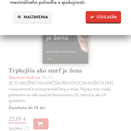
maximálneho pohodlia a spokojnosti.
NASTAVENIA
SÚHLASÍM
Trpkejšia ako smrť je žena
Marneros Andreas
| Kniha
JE TO MOŽNO NAJVÄČŠIA REVOLÚCIA NAŠICH DNÍ:
rovnocennosť a rovnoprávnosť ženy a muža. Vojna a mier medzi
pohlaviami sa však nezačali feminizmom 20. storočia, ale ich
spolužitím.
Zasielame do 14 dní
22,05 €
24,50 €
?