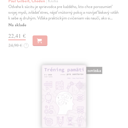
Paul Gilbert, Choden
| Kniha
Odvaha k súcitu je sprievodca pre každého, kto chce porozumieť
svojej mysli, zvládať stres, nájsť vnútorný pokoj a rozvíjať láskavý vzťah
k sebe aj druhým. Vďaka praktickým cvičeniam vás naučí, ako si…
Na sklade
22,41 €
24,90 €
?
novinka