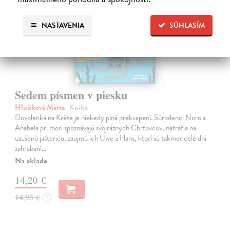
NASTAVENIA
SÚHLASÍM
Sedem písmen v piesku
Hlušíková Marta
| Kniha
Dovolenka na Kréte je niekedy plná prekvapení. Súrodenci Noro a
Anabela pri mori spoznávajú svojráznych Chrtovcov, natrafia na
usušenú jaštericu, zaujmú ich Uwe a Hans, ktorí sú takmer celé dni
zahrabaní…
Na sklade
14,20 €
14,95 €
?