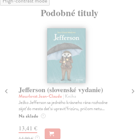
High-contrast mode
Podobné tituly
Jefferson (slovenské vydanie)
M
Mourlevat Jean-Claude
| Kniha
En
Ježko Jefferson sa jedného krásneho rána rozhodne
Sve
zájsť do mesta dať si upraviť frizúru, pričom netu...
str
Na sklade
Na
?
13,41 €
17
14,90 €
17
?