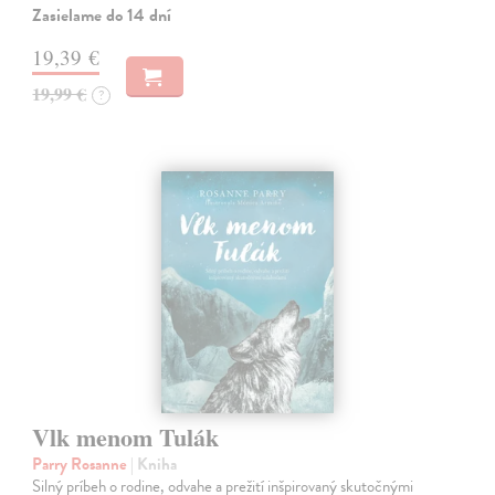
Zasielame do 14 dní
19,39 €
19,99 €
?
Vlk menom Tulák
Parry Rosanne
| Kniha
Silný príbeh o rodine, odvahe a prežití inšpirovaný skutočnými