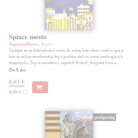
Spiace mesto
Vopěnka Martin
| Kniha
Vydajte sa na dobrodružnú cestu do sveta, kde všetci rodičia spia a
kde sa začína nemilosrdný boj o prežitie detí vo svete zostávajúcich
dospelých... Štyria súrodenci, najstarší Krištof, dvojčatá Ema a…
Do 5 dní
8,63 €
8,90 €
?
predpredaj