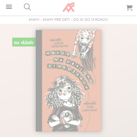
KNIHY
-
KNIHY PRE DETI
-
OD 10 DO 13 ROKOV
na sklade