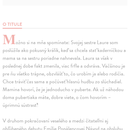
O TITULE
M
ožno si na mňa spomínate: Svojej sestre Laure som
poslúžila ako pokusný králik, keď sa chcela stať kaderníčkou a
mama sa na sestru poriadne nahnevala. Laura sa však v
poslednej dobe fakt zmenila, viac frfle a odvráva. Väčšinou je
pre ňu všetko trápne, obzvlášť to, čo urobím ja alebo rodičia.
Chce tráviť čas sama a počúvať hlasnú hudbu zo slúchadiel.
Mamina hovorí, že je jednoducho v puberte. Ak už náhodou
doma pubertiaka máte, dobre viete, o čom hovorím –
úprimnú sústrasť!
V druhom pokračovaní veselého a medzi čitateľmi aj
obľúbeného debutu Emílie Popálencovej Návod na obsluhu