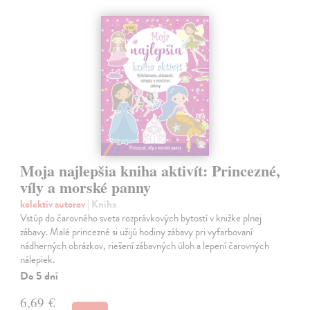
Moja najlepšia kniha aktivít: Princezné,
víly a morské panny
kolektív autorov
| Kniha
Vstúp do čarovného sveta rozprávkových bytostí v knižke plnej
zábavy. Malé princezné si užijú hodiny zábavy pri vyfarbovaní
nádherných obrázkov, riešení zábavných úloh a lepení čarovných
nálepiek.
Do 5 dní
6,69 €