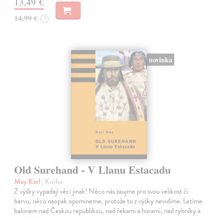
13,49 €
14,99 €
?
novinka
Old Surehand - V Llanu Estacadu
May Karl
| Kniha
Z výšky vypadají věci jinak! Něco nás zaujme pro svou velikost či
barvu, něco naopak opomineme, protože to z výšky nevidíme. Letíme
balonem nad Českou republikou, nad řekami a horami, nad rybníky a