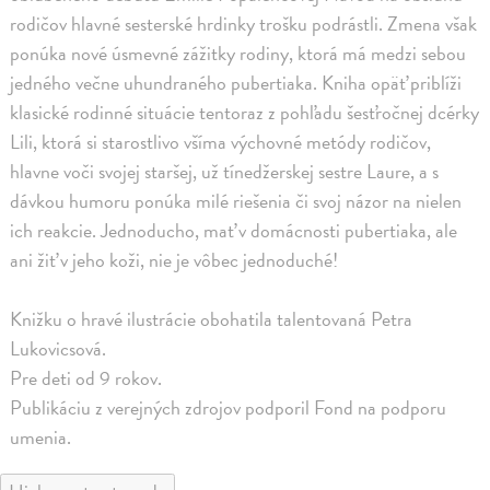
rodičov hlavné sesterské hrdinky trošku podrástli. Zmena však
ponúka nové úsmevné zážitky rodiny, ktorá má medzi sebou
jedného večne uhundraného pubertiaka. Kniha opäť priblíži
klasické rodinné situácie tentoraz z pohľadu šesťročnej dcérky
Lili, ktorá si starostlivo všíma výchovné metódy rodičov,
hlavne voči svojej staršej, už tínedžerskej sestre Laure, a s
dávkou humoru ponúka milé riešenia či svoj názor na nielen
ich reakcie. Jednoducho, mať v domácnosti pubertiaka, ale
ani žiť v jeho koži, nie je vôbec jednoduché!
Knižku o hravé ilustrácie obohatila talentovaná Petra
Lukovicsová.
Pre deti od 9 rokov.
Publikáciu z verejných zdrojov podporil Fond na podporu
umenia.