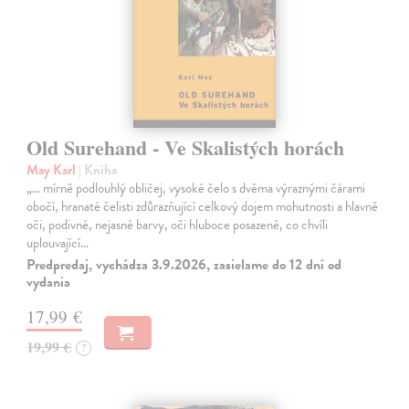
Old Surehand - Ve Skalistých horách
May Karl
| Kniha
„… mírně podlouhlý obličej, vysoké čelo s dvěma výraznými čárami
obočí, hranaté čelisti zdůrazňující celkový dojem mohutnosti a hlavně
oči, podivné, nejasné barvy, oči hluboce posazené, co chvíli
uplouvající…
Predpredaj, vychádza 3.9.2026, zasielame do 12 dní od
vydania
17,99 €
19,99 €
?