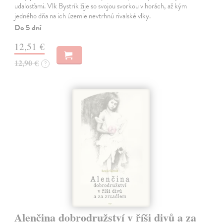
udalosťami. Vlk Bystrík žije so svojou svorkou v horách, až kým
jedného dňa na ich územie nevtrhnú rivalské vlky.
Do 5 dní
12,51 €
12,90 €
?
Alenčina dobrodružství v říši divů a za