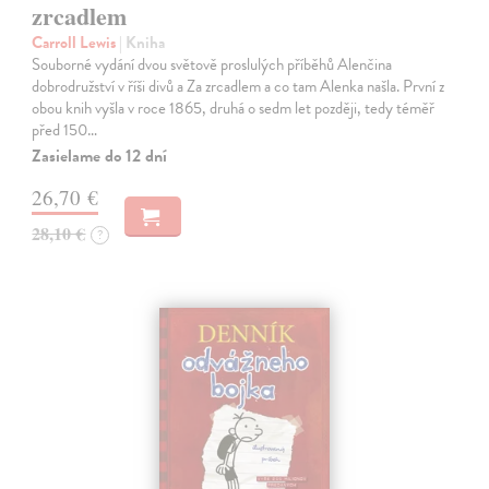
zrcadlem
Carroll Lewis
| Kniha
Souborné vydání dvou světově proslulých příběhů Alenčina
dobrodružství v říši divů a Za zrcadlem a co tam Alenka našla. První z
obou knih vyšla v roce 1865, druhá o sedm let později, tedy téměř
před 150…
Zasielame do 12 dní
26,70 €
28,10 €
?