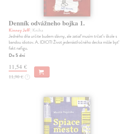
Denník odvážneho bojka 1.
Kinney Jeff
| Kniha
Jedného dňa určite budem slávny, ale zatiaľ musím trčať v škole s
bandou idiotov. A. IDIOTI Život jedenásťročného decka môže byť
fakt nafigu.
Do 5 dní
11,54 €
11,90 €
?