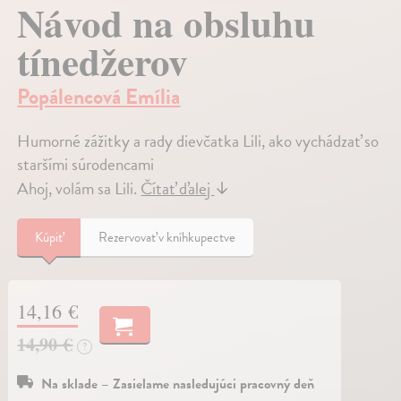
Návod na obsluhu
tínedžerov
Popálencová Emília
Humorné zážitky a rady dievčatka Lili, ako vychádzať so
staršími súrodencami
Ahoj, volám sa Lili.
Čítať ďalej
↓
Kúpiť
Rezervovať v kníhkupectve
14,16 €
14,90 €
?
Na sklade – Zasielame nasledujúci pracovný deň