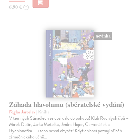
6,90 €
?
novinka
Záhada hlavolamu (sběratelské vydání)
Foglar Jaroslav
| Kniha
V temných Stínadlech se cosi dalo do pohybu! Klub Rychlých šípů –
Mirek Dušín, Jarka Metelka, Jindra Hojer, Červenáček a
Rychlonožka – u toho nesmí chybět! Když chlapci poznají příběh
zámečnického učně…