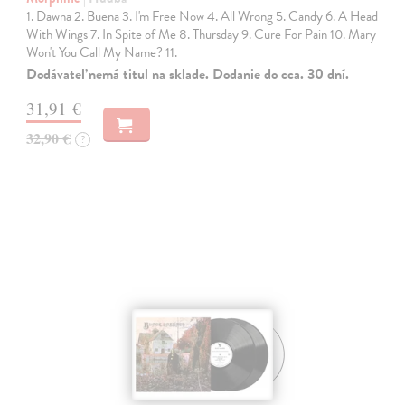
1. Dawna 2. Buena 3. I'm Free Now 4. All Wrong 5. Candy 6. A Head
With Wings 7. In Spite of Me 8. Thursday 9. Cure For Pain 10. Mary
Won't You Call My Name? 11.
Dodávateľ nemá titul na sklade. Dodanie do cca. 30 dní.
31,91 €
32,90 €
?