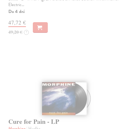
Electric…
Do 4 dní
47,72 €
49,20 €
?
Cure for Pain - LP
Morphine
| Hudba