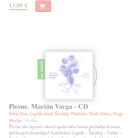
13,00 €
na sklade
Piesne. Marián Varga - CD
Fehér Sisa, Lupták Jozef, Šarišský Vladislav, Török Oskar, Varga
Marián
| Hudba
Po viac ako štyroch rokoch spoločného hrania prichádza štvorica
špičkových slovenských hudobníkov Lupták – Šarišský – Fehér –