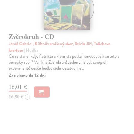
Zvěrokruh - CD
Jonáš Gabriel, Kühnův smíšený sbor, Stivín Jiří, Talichovo
kvarteto
| Hudba
Co se stane, když flétnista a klavírista potkají smyčcové kvarteto a
pěvecký sbor? Vznikne Zvěrokruh! Jeden z nejodvážnějších
experimentů české hudby sedmdesátých let.
Zasielame do 12 dní
16,01 €
16,50 €
?