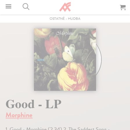
OSTATNÉ
-
HUDBA
Good - LP
Morphine
1. Good - Morphine (2.34) 2. The Saddest Song -