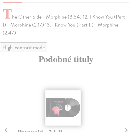
T
he Other Side - Morphine (3.54) 12. I Know You (Part
I) - Morphine (2.17) 13. I Know You (Part II) - Morphine
(2.47)
High-contrast mode
Podobné tituly
Paranoid - 2 LP
T