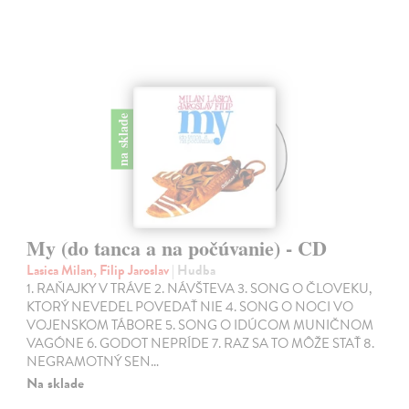
na sklade
My (do tanca a na počúvanie) - CD
Lasica Milan, Filip Jaroslav
| Hudba
1. RAŇAJKY V TRÁVE 2. NÁVŠTEVA 3. SONG O ČLOVEKU,
KTORÝ NEVEDEL POVEDAŤ NIE 4. SONG O NOCI VO
VOJENSKOM TÁBORE 5. SONG O IDÚCOM MUNIČNOM
VAGÓNE 6. GODOT NEPRÍDE 7. RAZ SA TO MÔŽE STAŤ 8.
NEGRAMOTNÝ SEN…
Na sklade