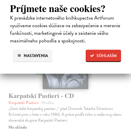
Príjmete naše cookies?
K prevádzke internetového kníhkupectva Artforum
využívame cookies slúžiace na zabezpečenie a meranie
funkčnosti, marketingové účely a zaistenie vášho
maximálneho pohodlia a spokojnosti.
NASTAVENIA
SÚHLASÍM
na sklade
Karpatskí Pastieri - CD
Karpatskí Pastieri
| Hudba
„Som stále karpatský pastier...“ písal Dominik Tatarka Silvestrovi
Krčmérymu v liste v roku 1986. A práve podľa toho si našla svoj názov
slovenská skupina Karpatskí Pastieri.
Na sklade