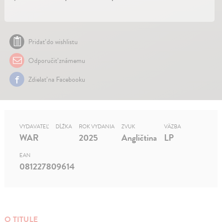
Pridať do wishlistu
Odporučiť známemu
Zdielať na Facebooku
VYDAVATEĽ
DĹŽKA
ROK VYDANIA
ZVUK
VÄZBA
WAR
2025
Angličtina
LP
EAN
081227809614
O TITULE