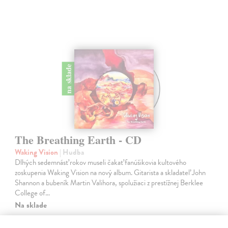
na sklade
The Breathing Earth - CD
Waking Vision
| Hudba
Dlhých sedemnásť rokov museli čakať fanúšikovia kultového
zoskupenia Waking Vision na nový album. Gitarista a skladateľ John
Shannon a bubeník Martin Valihora, spolužiaci z prestížnej Berklee
College of…
Na sklade
13,00 €