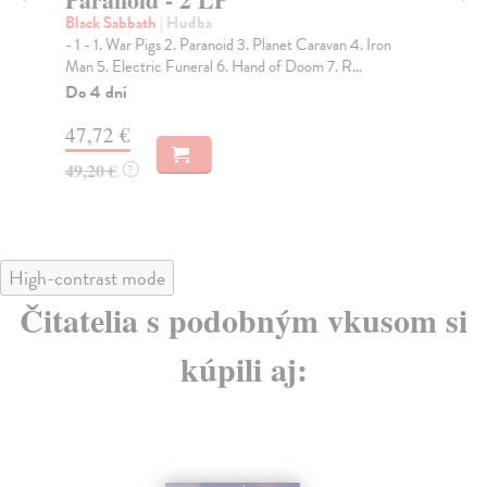
Black Sabbath
| Hudba
Pr
- 1 - 1. War Pigs 2. Paranoid 3. Planet Caravan 4. Iron
Hud
Man 5. Electric Funeral 6. Hand of Doom 7. R...
kap
Sil..
Do 4 dní
Na
47,72 €
10
49,20 €
?
11
High-contrast mode
Čitatelia s podobným vkusom si
kúpili aj: