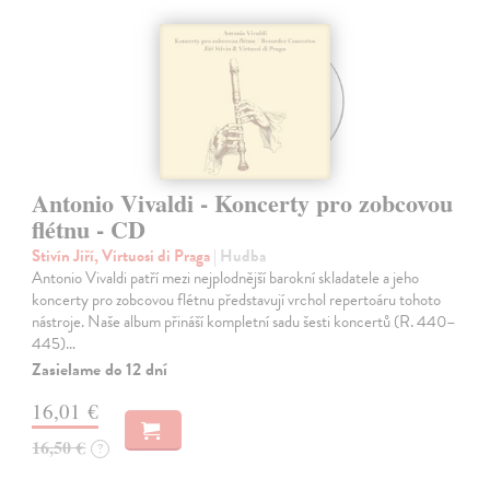
Antonio Vivaldi - Koncerty pro zobcovou
flétnu - CD
Stivín Jiří, Virtuosi di Praga
| Hudba
Antonio Vivaldi patří mezi nejplodnější barokní skladatele a jeho
koncerty pro zobcovou flétnu představují vrchol repertoáru tohoto
nástroje. Naše album přináší kompletní sadu šesti koncertů (R. 440–
445)…
Zasielame do 12 dní
16,01 €
16,50 €
?