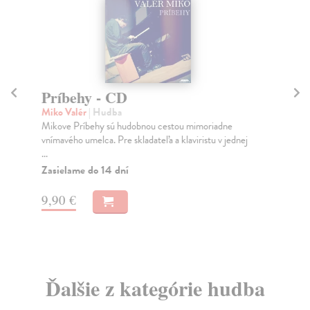
Príbehy - CD
B
Miko Valér
| Hudba
Bl
Mikove Príbehy sú hudobnou cestou mimoriadne
- 1
vnímavého umelca. Pre skladateľa a klaviristu v jednej
of 
...
Do
Zasielame do 14 dní
47
9,90 €
49
Ďalšie z kategórie hudba