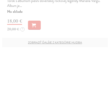
Török s albumom piesní slovenskej rockovej legendy Mariána Vargu.
Album je…
Na sklade
18,00 €
20,00 €
?
ZOBRAZIŤ ĎALŠIE Z KATEGÓRIE HUDBA