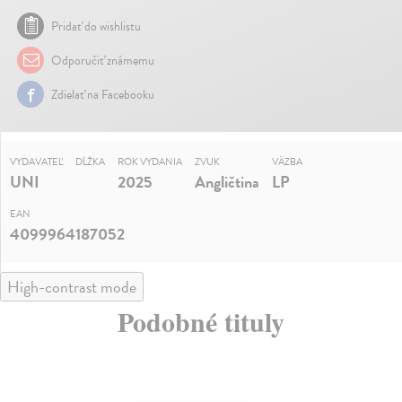
Pridať do wishlistu
Odporučiť známemu
Zdielať na Facebooku
VYDAVATEĽ
DĹŽKA
ROK VYDANIA
ZVUK
VÄZBA
UNI
2025
Angličtina
LP
EAN
4099964187052
High-contrast mode
Podobné tituly