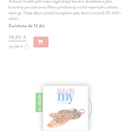
Antonio Vivaldi patří mezi nejplodnější barokní skladatele a jeho
koncerty pro zobcovou flétnu představují vrchol repertoáru tohoto
nástroje. Naše album přináší kompletní sadu šesti koncertů (R. 440–
445)…
Zasielame do 12 dní
16,01 €
16,50 €
?
na sklade