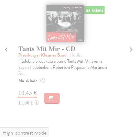
na sklade
Tants Mit Mir - CD
G
Pressburger Klezmer Band
| Hudba
Mo
Hudobnú produkciu albumu Tants Mit Mir zverila
1. 
kapela hudobníkom Robertovi Pospišovi a Martinovi
Mor
Sil...
...
Na sklade
Do
?
30
10,45 €
33
11,00 €
?
34
High-contrast mode