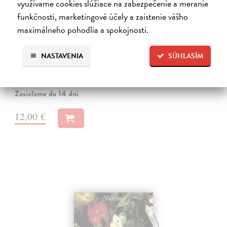
využívame cookies slúžiace na zabezpečenie a meranie
funkčnosti, marketingové účely a zaistenie vášho
maximálneho pohodlia a spokojnosti.
Rybí menuet - CD
Jednofázové kvasenie
| Hudba
NASTAVENIA
SÚHLASÍM
Hudba skupiny Jednofázové kvasenie, to je magický svet, v ktorom sa
stierajú žánrové hranice; svet, kde „kvasí“ folk s rockom, džez s
vážnou hudbou, folklór s blues a všetko je premiešané do divácky i…
Zasielame do 14 dní
12,00 €