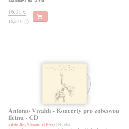
Zasielame do 12 dní
16,01 €
16,50 €
?
Antonio Vivaldi - Koncerty pro zobcovou
flétnu - CD
Stivín Jiří, Virtuosi di Praga
| Hudba