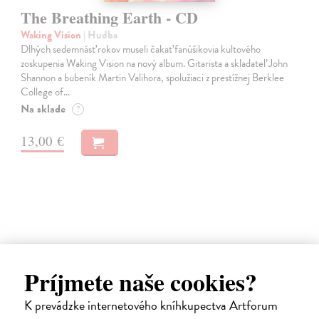
The Breathing Earth - CD
Waking Vision
| Hudba
Dlhých sedemnásť rokov museli čakať fanúšikovia kultového
zoskupenia Waking Vision na nový album. Gitarista a skladateľ John
Shannon a bubeník Martin Valihora, spolužiaci z prestížnej Berklee
College of…
Na sklade
?
13,00 €
Príjmete naše cookies?
K prevádzke internetového kníhkupectva Artforum