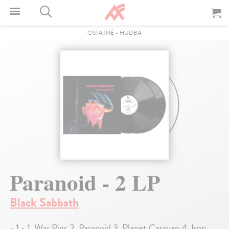
OSTATNÉ
-
HUDBA
Paranoid - 2 LP
Black Sabbath
- 1 - 1. War Pigs 2. Paranoid 3. Planet Caravan 4. Iron