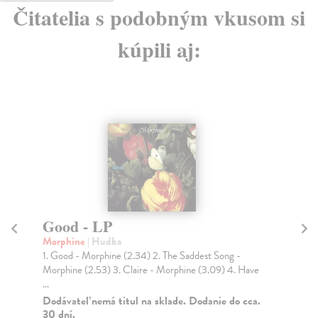
Čitatelia s podobným vkusom si
kúpili aj:
Good - LP
C
Morphine
| Hudba
Mo
1. Good - Morphine (2.34) 2. The Saddest Song -
1. 
Morphine (2.53) 3. Claire - Morphine (3.09) 4. Have
Can
...
Do
30
Dodávateľ nemá titul na sklade. Dodanie do cca.
30 dní.