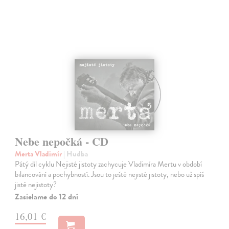
Nebe nepočká - CD
Merta Vladimír
| Hudba
Pátý díl cyklu Nejisté jistoty zachycuje Vladimíra Mertu v období
bilancování a pochybností. Jsou to ještě nejisté jistoty, nebo už spíš
jisté nejistoty?
Zasielame do 12 dní
16,01 €