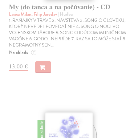
My (do tanca a na počúvanie) - CD
Lasica Milan, Filip Jaroslav
| Hudba
1. RAŇAJKY V TRÁVE 2. NÁVŠTEVA 3. SONG O ČLOVEKU,
KTORÝ NEVEDEL POVEDAŤ NIE 4. SONG O NOCI VO
VOJENSKOM TÁBORE 5. SONG O IDÚCOM MUNIČNOM
VAGÓNE 6. GODOT NEPRÍDE 7. RAZ SA TO MÔŽE STAŤ 8.
NEGRAMOTNÝ SEN…
Na sklade
?
13,00 €
na sklade