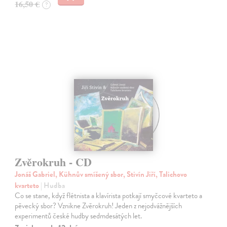
16,50 €
?
Zvěrokruh - CD
Jonáš Gabriel, Kühnův smíšený sbor, Stivín Jiří, Talichovo
kvarteto
| Hudba
Co se stane, když flétnista a klavírista potkají smyčcové kvarteto a
pěvecký sbor? Vznikne Zvěrokruh! Jeden z nejodvážnějších
experimentů české hudby sedmdesátých let.