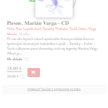
Piesne. Marián Varga - CD
Fehér Sisa, Lupták Jozef, Šarišský Vladislav, Török Oskar, Varga
Marián
| Hudba
Po viac ako štyroch rokoch spoločného hrania prichádza štvorica
špičkových slovenských hudobníkov Lupták – Šarišský – Fehér –
Török s albumom piesní slovenskej rockovej legendy Mariána Vargu.
Album je…
Na sklade
?
18,00 €
20,00 €
?
ZOBRAZIŤ ĎALŠIE Z KATEGÓRIE HUDBA