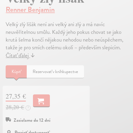
Renner Benjamin
Velký zlý lišák není ani velký ani zlý a má navíc
neuvěřitelnou smůlu. Každý jeho pokus chovat se jako
krutá šelma končí nějakou nehodou nebo neúspěchem,
takže je pro smích celému okolí – především slepicím.
Čítať ďalej
↓
Kúpiť
Rezervovať v kníhkupectve
27,35 €
28,20 €
?
Zasielame do 12 dní
Pozrieť dostupnosť