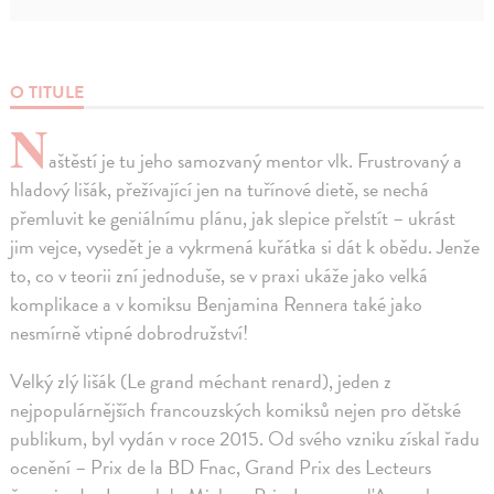
O TITULE
N
aštěstí je tu jeho samozvaný mentor vlk. Frustrovaný a
hladový lišák, přežívající jen na tuřínové dietě, se nechá
přemluvit ke geniálnímu plánu, jak slepice přelstít – ukrást
jim vejce, vysedět je a vykrmená kuřátka si dát k obědu. Jenže
to, co v teorii zní jednoduše, se v praxi ukáže jako velká
komplikace a v komiksu Benjamina Rennera také jako
nesmírně vtipné dobrodružství!
Velký zlý lišák (Le grand méchant renard), jeden z
nejpopulárnějších francouzských komiksů nejen pro dětské
publikum, byl vydán v roce 2015. Od svého vzniku získal řadu
ocenění – Prix de la BD Fnac, Grand Prix des Lecteurs