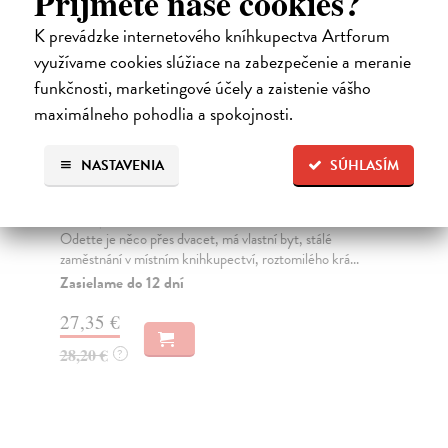
Príjmete naše cookies?
novinka
K prevádzke internetového kníhkupectva Artforum
využívame cookies slúžiace na zabezpečenie a meranie
funkčnosti, marketingové účely a zaistenie vášho
maximálneho pohodlia a spokojnosti.
NASTAVENIA
SÚHLASÍM
Nokturna
V
Pérez Laura
| Kniha
Nol
Ve svém díle Nokturna španělská komiksová umělkyně
To 
Laura Pérez zkoumá melancholii a magii, jež přich...
běh
Zasielame do 12 dní
Na
29,61 €
29
32,90 €
30
?