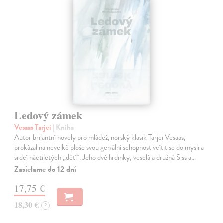
Ledový zámek
Vesaas Tarjei
| Kniha
Autor brilantní novely pro mládež, norský klasik Tarjei Vesaas,
prokázal na nevelké ploše svou geniální schopnost vcítit se do mysli a
srdcí náctiletých „dětí“. Jeho dvě hrdinky, veselá a družná Siss a…
Zasielame do 12 dní
17,75 €
18,30 €
?