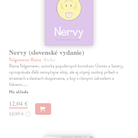
Nervy (slovenské vydanie)
Telgemeier Raina
| Kniha
Raina Telgemeier, autorka populárnych komiksov Úsmev a Sestry,
vyrozprávala ďalší nezvyčajne silný, ale aj vtipný osobný príbeh o
strastiach a slastiach dospievania, o boji s rôznymi úzkosťami a
fóbiami...…
Na sklade
12,04 €
12,95 €
?