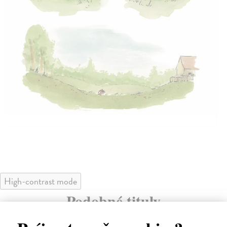
High-contrast mode
Podobné tituly