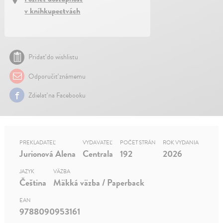
v kníhkupectvách
Pridať do wishlistu
Odporučiť známemu
Zdielať na Facebooku
PREKLADATEĽ
VYDAVATEĽ
POČET STRÁN
ROK VYDANIA
Jurionová Alena
Centrala
192
2026
JAZYK
VÄZBA
Čeština
Mäkká väzba / Paperback
EAN
9788090953161