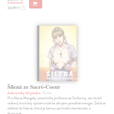
24,90 €
?
Šílená ze Sacré-Coeur
Jodorowsky Alejandro
| Kniha
Pro Alaina Mangela, emeritního profesora ze Sorbonny, sex ztratil
veškerý živočišný význam a stal se zdrojem posvátné energie. Začal se
oblékat do fialové, která je barvou spirituální otevřenosti, a
skoncoval…