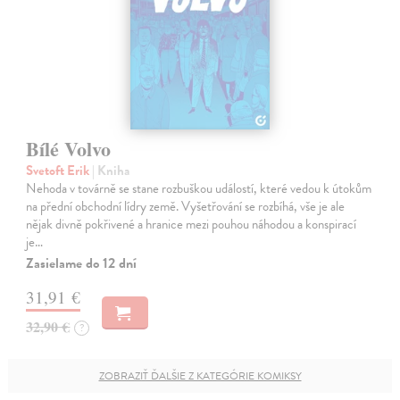
Bílé Volvo
Svetoft Erik
| Kniha
Nehoda v továrně se stane rozbuškou událostí, které vedou k útokům
na přední obchodní lídry země. Vyšetřování se rozbíhá, vše je ale
nějak divně pokřivené a hranice mezi pouhou náhodou a konspirací
je…
Zasielame do 12 dní
31,91 €
32,90 €
?
ZOBRAZIŤ ĎALŠIE Z KATEGÓRIE KOMIKSY