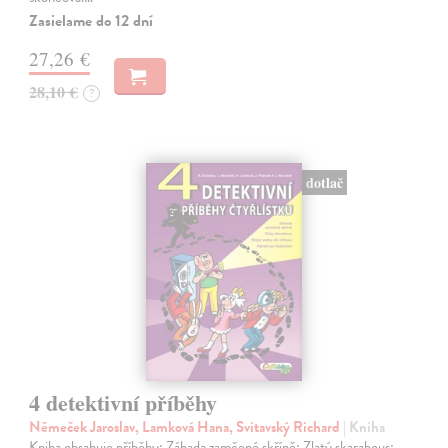
Zasielame do 12 dní
27,26 €
28,10 €
?
dotlač
4 detektivní příběhy
Němeček Jaroslav, Lamková Hana, Svitavský Richard
| Kniha
Kniha obsahuje příběhy: Záhada zamčené skříně; Zlatý skarabeus;