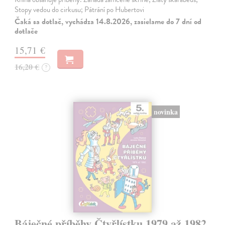
Stopy vedou do cirkusu; Pátrání po Hubertovi
Čaká sa dotlač, vychádza 14.8.2026, zasielame do 7 dní od
dotlače
15,71 €
16,20 €
?
novinka
Báječné příběhy Čtyřlístku 1979 až 1982