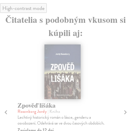
High-contrast mode
Čitatelia s podobným vkusom si
kúpili aj:
E-KNIHA
T
Fu
O zlých samotářích / Žalář
Ton
nejtemnější
obr
Olbracht Ivan
| Elektronická kniha
Do