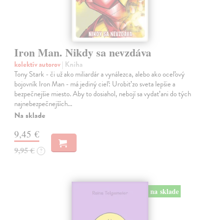
Iron Man. Nikdy sa nevzdáva
kolektív autorov
| Kniha
Tony Stark - či už ako miliardár a vynálezca, alebo ako oceľový
bojovník Iron Man - má jediný cieľ: Urobiť zo sveta lepšie a
bezpečnejšie miesto. Aby to dosiahol, nebojí sa vydať ani do tých
najnebezpečnejších…
Na sklade
9,45 €
9,95 €
?
na sklade