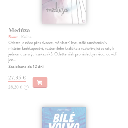
Medúza
Boum
| Kniha
Odette je něco přes dvacet, má vlastní byt, stálé zaměstnání v
místním knihkupectví, roztomilého králíčka a rozhořívající se city k
jednomu ze svých zákazníků. Odette však pronásleduje něco, co vidí
jen…
Zasielame do 12 dní
27,35 €
28,20 €
?