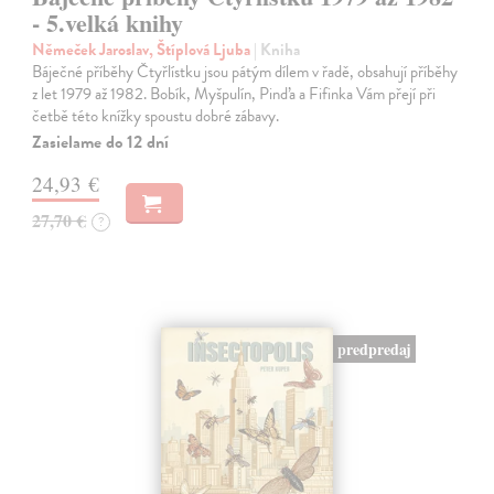
- 5.velká knihy
Němeček Jaroslav, Štíplová Ljuba
| Kniha
Báječné příběhy Čtyřlístku jsou pátým dílem v řadě, obsahují příběhy
z let 1979 až 1982. Bobík, Myšpulín, Pinďa a Fifinka Vám přejí při
četbě této knížky spoustu dobré zábavy.
Zasielame do 12 dní
24,93 €
27,70 €
?
predpredaj