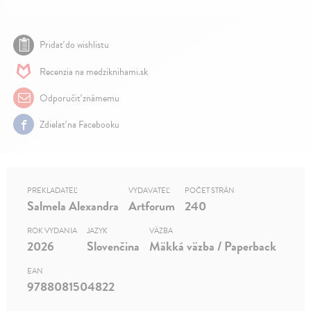
Pridať do wishlistu
Recenzia na medziknihami.sk
Odporučiť známemu
Zdielať na Facebooku
PREKLADATEĽ
VYDAVATEĽ
POČET STRÁN
Salmela Alexandra
Artforum
240
ROK VYDANIA
JAZYK
VÄZBA
2026
Slovenčina
Mäkká väzba / Paperback
EAN
9788081504822