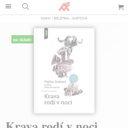
KNIHY
-
BELETRIA
-
SVETOVÁ
na sklade
Krava rodí v noci