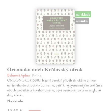
na sklade
novinka
Oroonoko aneb Královský otrok
Behnová Aphra
| Kniha
OROONOKO (1688), bizarní barokní příběh afrického prince
uvrženého do otroctví v Surinamu, patří k nejvýznamnějším textům z
období počátků britského románu, bývá označován za první anglické
dílo, které…
Na sklade
15,68 €