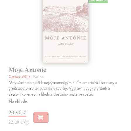
Moje Antonie
Cather Willa
| Kniha
Moje Antonie patří k nejvýznamnějším dílům americké literatury a
představuje vrchol autorčiny tvorby. Vypráví hluboký příběh o
dětství, kořenech a hledání vlastního místa ve světě.
Na sklade
20,90 €
22,00 €
?