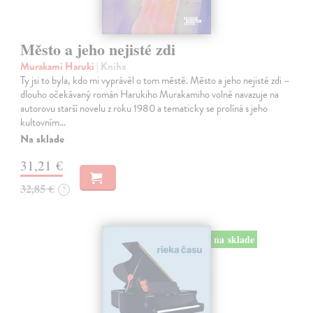
Město a jeho nejisté zdi
Murakami Haruki
| Kniha
Ty jsi to byla, kdo mi vyprávěl o tom městě. Město a jeho nejisté zdi –
dlouho očekávaný román Harukiho Murakamiho volně navazuje na
autorovu starší novelu z roku 1980 a tematicky se prolíná s jeho
kultovním…
Na sklade
31,21 €
32,85 €
?
na sklade