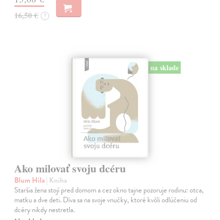
16,50 €
?
na sklade
Ako milovať svoju dcéru
Blum Hila
| Kniha
Staršia žena stojí pred domom a cez okno tajne pozoruje rodinu: otca,
matku a dve deti. Díva sa na svoje vnučky, ktoré kvôli odlúčeniu od
dcéry nikdy nestretla.