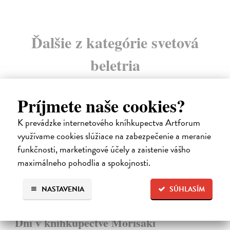
Ďalšie z kategórie svetová
beletria
Príjmete naše cookies?
na sklade
novinka
K prevádzke internetového kníhkupectva Artforum
využívame cookies slúžiace na zabezpečenie a meranie
funkčnosti, marketingové účely a zaistenie vášho
maximálneho pohodlia a spokojnosti.
NASTAVENIA
SÚHLASÍM
Dni v kníhkupectve Morisaki