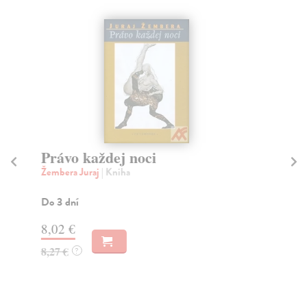
Právo každej noci
Žembera Juraj
| Kniha
R
Cíl
Do 3 dní
Kdy
náp
8,02 €
8,27 €
?
12