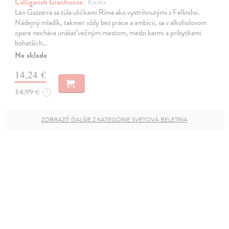
Calligarich Gianfranco
| Kniha
Leo Gazzarra sa túla uličkami Ríma ako vystrihnutými z Felliniho.
Nádejný mladík, takmer vždy bez práce a ambícii, sa v alkoholovom
opare necháva unášať večným mestom, medzi barmi a príbytkami
bohatších…
Na sklade
14,24 €
14,99 €
?
ZOBRAZIŤ ĎALŠIE Z KATEGÓRIE SVETOVÁ BELETRIA