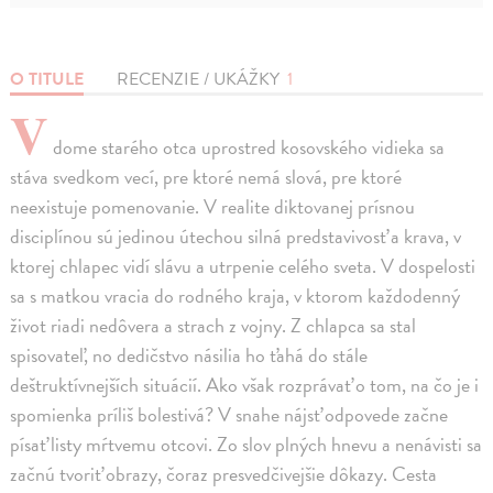
O TITULE
RECENZIE / UKÁŽKY
1
V
dome starého otca uprostred kosovského vidieka sa
stáva svedkom vecí, pre ktoré nemá slová, pre ktoré
neexistuje pomenovanie. V realite diktovanej prísnou
disciplínou sú jedinou útechou silná predstavivosť a krava, v
ktorej chlapec vidí slávu a utrpenie celého sveta. V dospelosti
sa s matkou vracia do rodného kraja, v ktorom každodenný
život riadi nedôvera a strach z vojny. Z chlapca sa stal
spisovateľ, no dedičstvo násilia ho ťahá do stále
deštruktívnejších situácií. Ako však rozprávať o tom, na čo je i
spomienka príliš bolestivá? V snahe nájsť odpovede začne
písať listy mŕtvemu otcovi. Zo slov plných hnevu a nenávisti sa
začnú tvoriť obrazy, čoraz presvedčivejšie dôkazy. Cesta