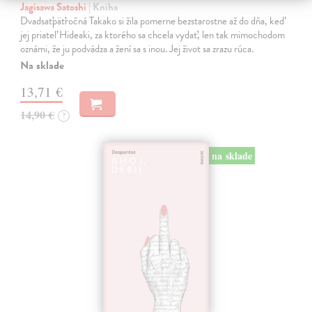
Jagisawa Satoshi
| Kniha
Dvadsaťpäťročná Takako si žila pomerne bezstarostne až do dňa, keď
jej priateľ Hideaki, za ktorého sa chcela vydať, len tak mimochodom
oznámi, že ju podvádza a žení sa s inou. Jej život sa zrazu rúca.
Na sklade
13,71 €
14,90 €
?
na sklade