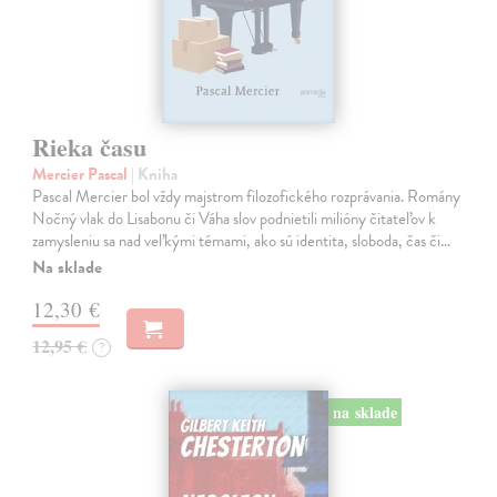
Rieka času
Mercier Pascal
| Kniha
Pascal Mercier bol vždy majstrom filozofického rozprávania. Romány
Nočný vlak do Lisabonu či Váha slov podnietili milióny čitateľov k
zamysleniu sa nad veľkými témami, ako sú identita, sloboda, čas či…
Na sklade
12,30 €
12,95 €
?
na sklade