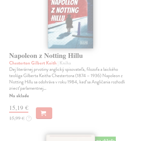
Napoleon z Notting Hillu
Chesterton Gilbert Keith
| Kniha
Dej literárnej prvotiny anglický spisovateľa, filozofa a laického
teológa Gilberta Keitha Chestertona (1874 – 1936) Napoleon z
Notting Hillu sa odohráva v roku 1984, keď sa Angličania rozhodli
zriecť parlamentnej…
Na sklade
15,19 €
15,99 €
?
na sklade