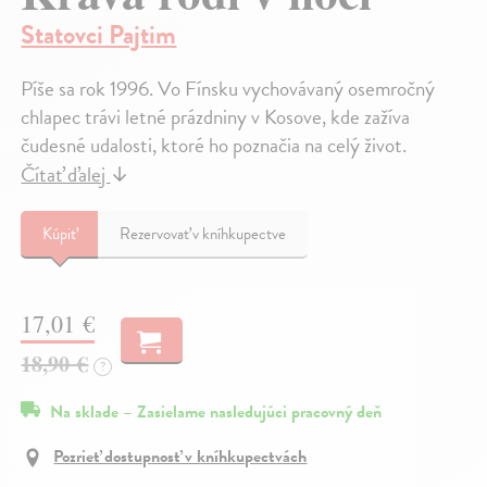
Statovci Pajtim
Píše sa rok 1996. Vo Fínsku vychovávaný osemročný
chlapec trávi letné prázdniny v Kosove, kde zažíva
čudesné udalosti, ktoré ho poznačia na celý život.
Čítať ďalej
↓
Kúpiť
Rezervovať v kníhkupectve
17,01 €
18,90 €
?
Na sklade – Zasielame nasledujúci pracovný deň
Pozrieť dostupnosť v kníhkupectvách