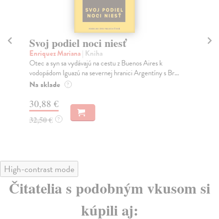
Svoj podiel noci niesť
Č
u
Enriquez Mariana
| Kniha
Otec a syn sa vydávajú na cestu z Buenos Aires k
Ha
vodopádom Iguazú na severnej hranici Argentíny s Br...
Tát
det
Na sklade
?
Za
30,88 €
15
32,50 €
?
15
High-contrast mode
Čitatelia s podobným vkusom si
kúpili aj: