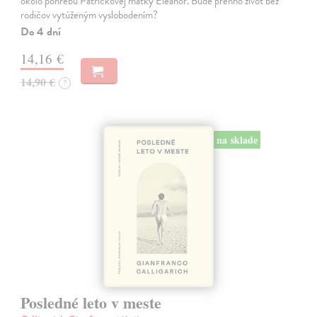
okolo pohrebu Patrickovej matky Eleanor. Bude preňho život bez
rodičov vytúženým vyslobodením?
Do 4 dní
14,16 €
14,90 €
?
na sklade
Posledné leto v meste