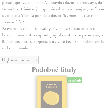
prinúti spisovateľa nazrieť za pravdu i iluzórne predstavu, do
temnôt roztriešetených spomienok a chorobnej mysle. Čo sa
dá odpustiť? Dá sa pomstou dospieť k zmiereniu? Je možné
spomenúť si?
Krava rodí v noci je úchvatný, divoko sa rútiaci román o
kulisách minulosti a neprestajnej blízkosti nebezpečenstva, o
ľuďoch bez pocitu bezpečia a o živote bez akéhokoľvek svetla
na konci tunela.
High-contrast mode
Podobné tituly
na sklade