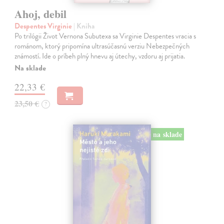
Ahoj, debil
Despentes Virginie
| Kniha
Po trilógii Život Vernona Subutexa sa Virginie Despentes vracia s
románom, ktorý pripomína ultrasúčasnú verziu Nebezpečných
známostí. Ide o príbeh plný hnevu aj útechy, vzdoru aj prijatia.
Na sklade
22,33 €
23,50 €
?
na sklade