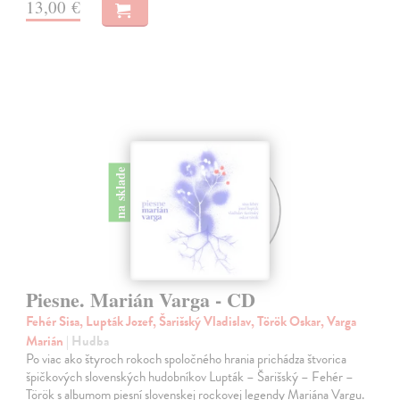
13,00 €
na sklade
Piesne. Marián Varga - CD
Fehér Sisa, Lupták Jozef, Šarišský Vladislav, Török Oskar, Varga
Marián
| Hudba
Po viac ako štyroch rokoch spoločného hrania prichádza štvorica
špičkových slovenských hudobníkov Lupták – Šarišský – Fehér –
Török s albumom piesní slovenskej rockovej legendy Mariána Vargu.