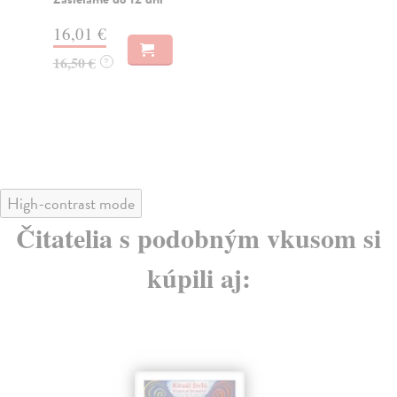
16,01 €
25
16,50 €
?
High-contrast mode
Čitatelia s podobným vkusom si
kúpili aj: