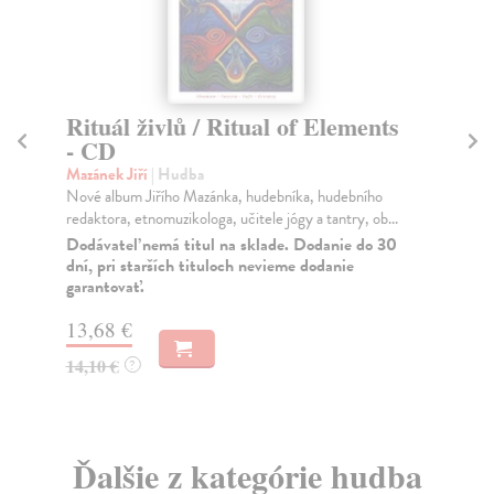
Rituál živlů / Ritual of Elements
Ku
- CD
Slí
Jiř
Mazánek Jiří
| Hudba
kre
Nové album Jiřího Mazánka, hudebníka, hudebního
redaktora, etnomuzikologa, učitele jógy a tantry, ob...
Za
Dodávateľ nemá titul na sklade. Dodanie do 30
13
dní, pri starších tituloch nevieme dodanie
garantovať.
13
13,68 €
14,10 €
?
Ďalšie z kategórie hudba