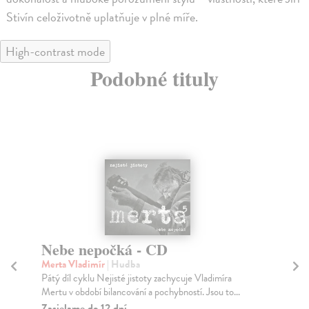
Stivín celoživotně uplatňuje v plné míře.
High-contrast mode
Podobné tituly
Nebe nepočká - CD
Be
Merta Vladimír
| Hudba
To
Pátý díl cyklu Nejisté jistoty zachycuje Vladimíra
Bra
Mertu v období bilancování a pochybností. Jsou to...
pra
Zasielame do 12 dní
Na