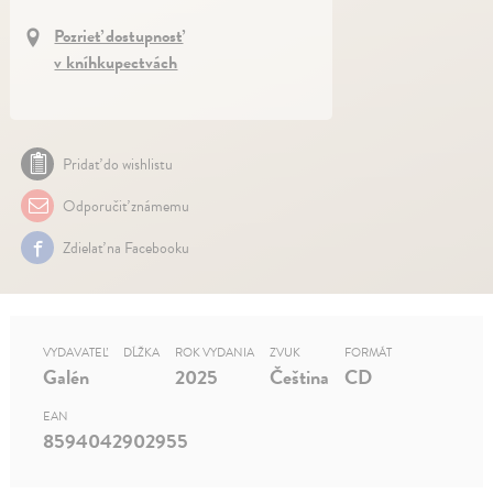
Pozrieť dostupnosť
v kníhkupectvách
Pridať do wishlistu
Odporučiť známemu
Zdielať na Facebooku
VYDAVATEĽ
DĹŽKA
ROK VYDANIA
ZVUK
FORMÁT
Galén
2025
Čeština
CD
EAN
8594042902955