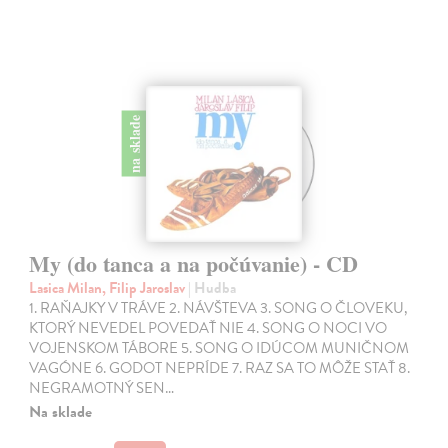
na sklade
My (do tanca a na počúvanie) - CD
Lasica Milan, Filip Jaroslav
| Hudba
1. RAŇAJKY V TRÁVE 2. NÁVŠTEVA 3. SONG O ČLOVEKU,
KTORÝ NEVEDEL POVEDAŤ NIE 4. SONG O NOCI VO
VOJENSKOM TÁBORE 5. SONG O IDÚCOM MUNIČNOM
VAGÓNE 6. GODOT NEPRÍDE 7. RAZ SA TO MÔŽE STAŤ 8.
NEGRAMOTNÝ SEN…
Na sklade