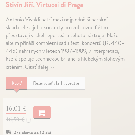
Stivín Jiří
,
Virtuosi di Praga
Antonio Vivaldi patří mezi nejplodnější barokní
skladatele a jeho koncerty pro zobcovou flétnu
představují vrchol repertoáru tohoto nástroje. Naše
album přináší kompletní sadu šesti koncertů (R. 440–
445) nahraných v letech 1987–1989, v interpretaci,
která spojuje technickou brilanci s hlubokým slohovým
cítěním.
Čítať ďalej
↓
Kúpiť
Rezervovať v kníhkupectve
16,01 €
16,50 €
?
Zasielame do 12 dní