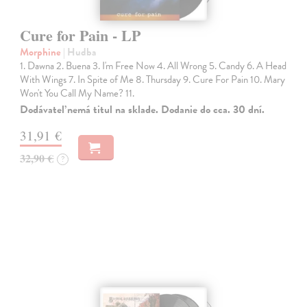
Cure for Pain - LP
Morphine
| Hudba
1. Dawna 2. Buena 3. I'm Free Now 4. All Wrong 5. Candy 6. A Head
With Wings 7. In Spite of Me 8. Thursday 9. Cure For Pain 10. Mary
Won't You Call My Name? 11.
Dodávateľ nemá titul na sklade. Dodanie do cca. 30 dní.
31,91 €
32,90 €
?