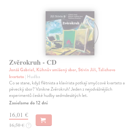
Zvěrokruh - CD
Jonáš Gabriel, Kühnův smíšený sbor, Stivín Jiří, Talichovo
kvarteto
| Hudba
Co se stane, když flétnista a klavírista potkají smyčcové kvarteto a
pěvecký sbor? Vznikne Zvěrokruh! Jeden z nejodvážnějších
experimentů české hudby sedmdesátých let.
Zasielame do 12 dní
16,01 €
16,50 €
?