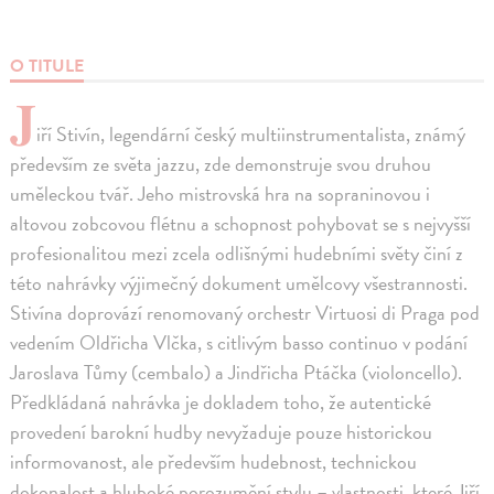
O TITULE
J
iří Stivín, legendární český multiinstrumentalista, známý
především ze světa jazzu, zde demonstruje svou druhou
uměleckou tvář. Jeho mistrovská hra na sopraninovou i
altovou zobcovou flétnu a schopnost pohybovat se s nejvyšší
profesionalitou mezi zcela odlišnými hudebními světy činí z
této nahrávky výjimečný dokument umělcovy všestrannosti.
Stivína doprovází renomovaný orchestr Virtuosi di Praga pod
vedením Oldřicha Vlčka, s citlivým basso continuo v podání
Jaroslava Tůmy (cembalo) a Jindřicha Ptáčka (violoncello).
Předkládaná nahrávka je dokladem toho, že autentické
provedení barokní hudby nevyžaduje pouze historickou
informovanost, ale především hudebnost, technickou
dokonalost a hluboké porozumění stylu – vlastnosti, které Jiří