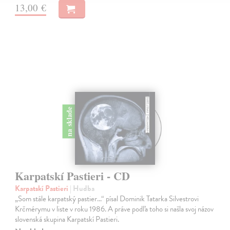
13,00 €
na sklade
Karpatskí Pastieri - CD
Karpatskí Pastieri
| Hudba
„Som stále karpatský pastier...“ písal Dominik Tatarka Silvestrovi
Krčmérymu v liste v roku 1986. A práve podľa toho si našla svoj názov
slovenská skupina Karpatskí Pastieri.