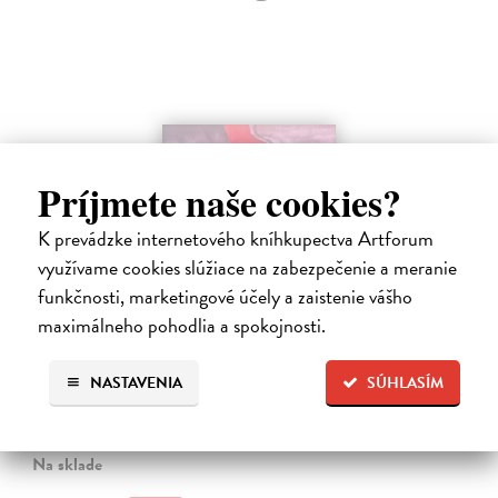
na sklade
Príjmete naše cookies?
K prevádzke internetového kníhkupectva Artforum
využívame cookies slúžiace na zabezpečenie a meranie
funkčnosti, marketingové účely a zaistenie vášho
The Breathing Earth - CD
maximálneho pohodlia a spokojnosti.
Waking Vision
| Hudba
Dlhých sedemnásť rokov museli čakať fanúšikovia kultového
NASTAVENIA
SÚHLASÍM
zoskupenia Waking Vision na nový album. Gitarista a skladateľ John
Shannon a bubeník Martin Valihora, spolužiaci z prestížnej Berklee
College of…
Na sklade