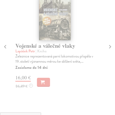
Vojenské a válečné vlaky
Pl
Lapáček Petr
| Kniha
Bro
Železnice reprezentovaná parní lokomotivou přispěla v
Imp
19. století významnou měrou ke sblížení světa,...
jen
Zasielame do 14 dní
Za
16,00 €
20
16,49 €
20
?