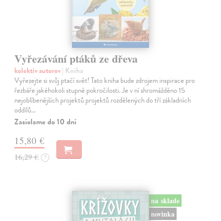
Vyřezávání ptáků ze dřeva
kolektív autorov
| Kniha
Vyřezejte si svůj ptačí svět! Tato kniha bude zdrojem inspirace pro
řezbáře jakéhokoli stupně pokročilosti. Je v ní shromážděno 15
nejoblíbenějších projektů projektů rozdělených do tří základních
oddílů…
Zasielame do 10 dní
15,80 €
16,29 €
?
na sklade
novinka