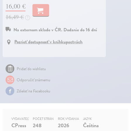
16,00 €
16,49 €
?
Na externom sklade v ČR. Dodanie do 16 dní
Pozrieť dostupnosť v kníhkupectvách
Pridať do wishlistu
Odporučiť známemu
Zdielať na Facebooku
VYDAVATEĽ
POČET STRÁN
ROK VYDANIA
JAZYK
CPress
248
2026
Čeština