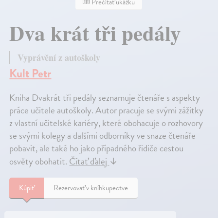
Prečítať ukážku
Dva krát tři pedály
Vyprávění z autoškoly
Kult Petr
Kniha Dvakrát tři pedály seznamuje čtenáře s aspekty
práce učitele autoškoly. Autor pracuje se svými zážitky
z vlastní učitelské kariéry, které obohacuje o rozhovory
se svými kolegy a dalšími odborníky ve snaze čtenáře
pobavit, ale také ho jako případného řidiče cestou
osvěty obohatit.
Čítať ďalej
↓
Kúpiť
Rezervovať v kníhkupectve