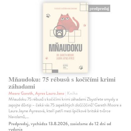
predpredaj
Mňaudoku: 75 rébusů s kočičími krimi
záhadami
Moore Gareth, Ayres Laura Jane
| Kniha
Mňaudoku 75 rébusů s kočičími krimi záhadami Zbystřete smysly a
zapojte důvtip – čeká vás 75 zapeklitých zlo(či)činů! Gareth Moore a
Laura Jayne Ayresová, kteří patří mezi špičkové britské tvůrce
hlavolamů,…
Predpredaj, vychádza 13.8.2026, zasielame do 12 dní od
vydania