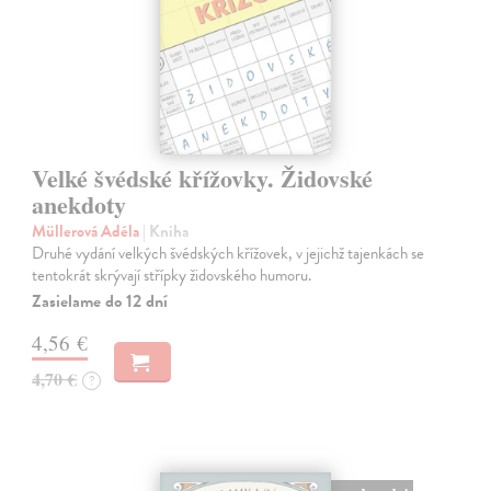
Velké švédské křížovky. Židovské
anekdoty
Müllerová Adéla
| Kniha
Druhé vydání velkých švédských křížovek, v jejichž tajenkách se
tentokrát skrývají střípky židovského humoru.
Zasielame do 12 dní
4,56 €
4,70 €
?