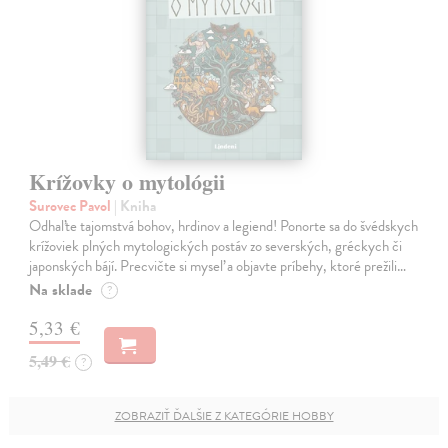
Krížovky o mytológii
Surovec Pavol
| Kniha
Odhaľte tajomstvá bohov, hrdinov a legiend! Ponorte sa do švédskych
krížoviek plných mytologických postáv zo severských, gréckych či
japonských bájí. Precvičte si myseľ a objavte príbehy, ktoré prežili…
Na sklade
?
5,33 €
5,49 €
?
ZOBRAZIŤ ĎALŠIE Z KATEGÓRIE HOBBY