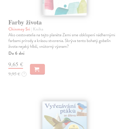
Farby života
Chinmoy Sri
| Kniha
Ako cestovatelia na tejto planéte Zemi sme obklopení nádhernými
farbami prírody a krásou stvorenia. Skrýva tento bohatý gobelín
života nejaký hlbší, vnútorný význam?
Do 6 dní
9,65 €
9,95 €
?