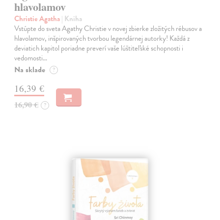
hlavolamov
Christie Agatha
| Kniha
Vstúpte do sveta Agathy Christie v novej zbierke zložitých rébusov a
hlavolamov, inšpirovaných tvorbou legendárnej autorky! Každá z
deviatich kapitol poriadne preverí vaše lúštiteľské schopnosti i
vedomosti…
Na sklade
?
16,39 €
16,90 €
?