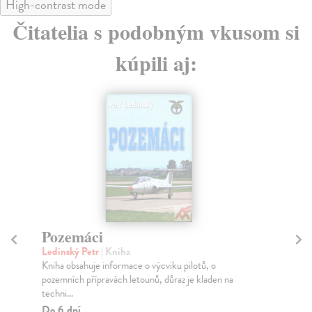
High-contrast mode
Čitatelia s podobným vkusom si
kúpili aj:
Pozemáci
Mo
Ledinský Petr
| Kniha
No
Kniha obsahuje informace o výcviku pilotů, o
Cíl
pozemních přípravách letounů, důraz je kladen na
inf
techni...
Do
30
Do 6 dní