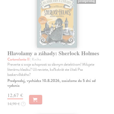
predpredaj
Hlavolamy a záhady: Sherlock Holmes
Cartavolante Il
| Kniha
Preverte si svoje schopnosti so slávnym detektívom! Milujete
literárnu klasiku? Už neviete, koľkokrát ste čítali Psa
baskervillského?
Predpredaj, vychádza 10.8.2026, zasielame do 5 dní od
vydania
12,67 €
14,90 €
?