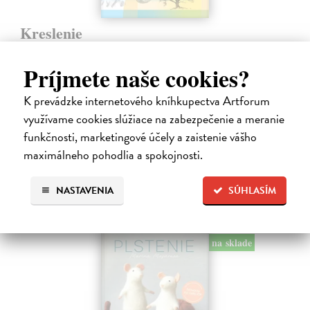
Kreslenie
Foster Walter
| Kniha
Kompletná príručka pre začínajúcich umelcov, ktorá ich krok za
Príjmete naše cookies?
krokom zasvätí do umenia kresby. Kniha záujemcov prevedie celým
procesom tvorby - od výberu nástrojov, pomôcok a materiálov cez
K prevádzke internetového kníhkupectva Artforum
zvládnutie…
využívame cookies slúžiace na zabezpečenie a meranie
Do 4 pracovných dní
funkčnosti, marketingové účely a zaistenie vášho
18,95 €
maximálneho pohodlia a spokojnosti.
19,95 €
?
NASTAVENIA
SÚHLASÍM
na sklade