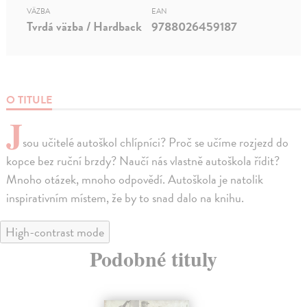
VÄZBA
EAN
Tvrdá väzba / Hardback
9788026459187
O TITULE
J
sou učitelé autoškol chlípníci? Proč se učíme rozjezd do
kopce bez ruční brzdy? Naučí nás vlastně autoškola řídit?
Mnoho otázek, mnoho odpovědí. Autoškola je natolik
inspirativním místem, že by to snad dalo na knihu.
High-contrast mode
Podobné tituly