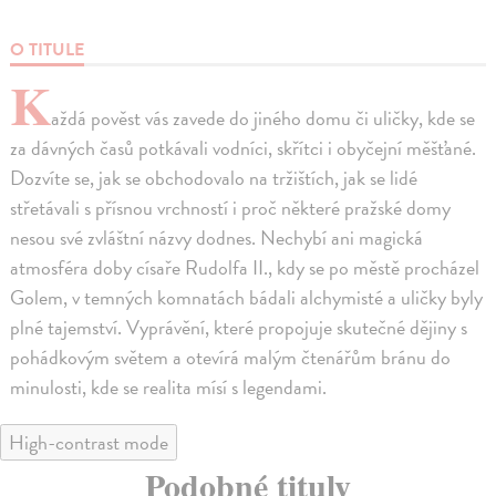
O TITULE
K
aždá pověst vás zavede do jiného domu či uličky, kde se
za dávných časů potkávali vodníci, skřítci i obyčejní měšťané.
Dozvíte se, jak se obchodovalo na tržištích, jak se lidé
střetávali s přísnou vrchností i proč některé pražské domy
nesou své zvláštní názvy dodnes. Nechybí ani magická
atmosféra doby císaře Rudolfa II., kdy se po městě procházel
Golem, v temných komnatách bádali alchymisté a uličky byly
plné tajemství. Vyprávění, které propojuje skutečné dějiny s
pohádkovým světem a otevírá malým čtenářům bránu do
minulosti, kde se realita mísí s legendami.
High-contrast mode
Podobné tituly