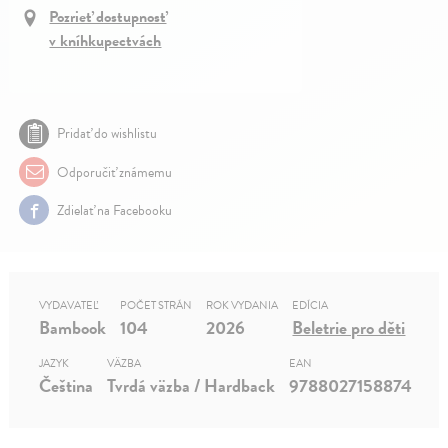
Pozrieť dostupnosť
v kníhkupectvách
Pridať do wishlistu
Odporučiť známemu
Zdielať na Facebooku
VYDAVATEĽ
POČET STRÁN
ROK VYDANIA
EDÍCIA
Bambook
104
2026
Beletrie pro děti
JAZYK
VÄZBA
EAN
Čeština
Tvrdá väzba / Hardback
9788027158874