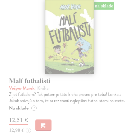
na sklade
Malí futbalisti
Vešper Marek
| Kniha
Žiješ futbalom? Tak potom je táto kniha presne pre teba! Lenka a
Jakub snívajú o tom, že sa raz stanú najlepšími futbalistami na svete.
Na sklade
?
12,51 €
12,90 €
?