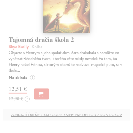
Tajomná dračia škola 2
Skye Emily
| Kniha
Objavte s Henrym a jeho spolužiakmi čaro drakobalu a pomôžte im
vypátrať záhadného tvora, ktorého ešte nikdy nevideli Po tom, čo
Henry našiel Fénixa, s ktorým okamžite nadviazal magické puto, sa v
škole…
Na sklade
?
12,51 €
12,90 €
?
ZOBRAZIŤ ĎALŠIE Z KATEGÓRIE KNIHY PRE DETI OD 7 DO 9 ROKOV