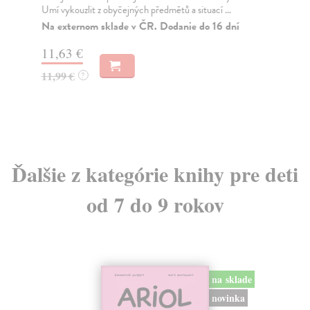
Umí vykouzlit z obyčejných předmětů a situací ...
nej
Na externom sklade v ČR. Dodanie do 16 dní
Do
11,63 €
11
11,99 €
11
?
Ďalšie z kategórie knihy pre deti
od 7 do 9 rokov
na sklade
novinka