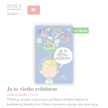
25,02 €
26,90 €
?
na sklade
Ja to všetko zvládnem
Jecková Lenka
| Kniha
Príbeh je veselým a úprimným pohľadom druháha Adama na
každodenný školský život. Adam s humorom opisuje, aké náročné je