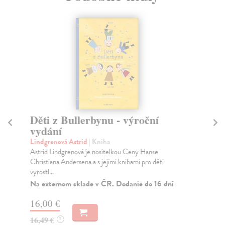
Děti z Bullerbynu - výroční
Bá
vydání
M
Lindgrenová Astrid
| Kniha
Pe
Astrid Lindgrenová je nositelkou Ceny Hanse
Vyp
Christiana Andersena a s jejími knihami pro děti
sta
vyrostl...
bož
Na externom sklade v ČR. Dodanie do 16 dní
Na
16,00 €
13
16,49 €
13
?