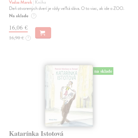
Vadas Marek
| Kniha
Deň otvorených dverí je vždy veľká sláva. O to viac, ak ide o ZOO.
Na sklade
?
16,06 €
16,90 €
?
na sklade
Katarínka Istotová