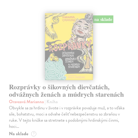
na sklade
Rozprávky o šikovných dievčatách,
odvážnych ženách a múdrych starenách
Oravcová Marianna
| Kniha
Obvykle sa za hrdinu v živote i v rozprávke považuje muž, a to vďaka
sile, bohatstvu, moci a odvahe čeliť nebezpečenstvu so zbraňou v
ruke. V tejto knižke sa stretnete s podobnými hrdinskými činmi,
hoci…
Na sklade
?