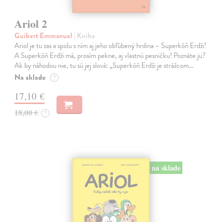
Ariol 2
Guibert Emmanuel
| Kniha
Ariol je tu zas a spolu s ním aj jeho obľúbený hrdina – Superkôň Erdži!
A Superkôň Erdži má, prosím pekne, aj vlastnú pesničku! Poznáte ju?
Ak by náhodou nie, tu sú jej slová: „Superkôň Erdži je strážcom…
Na sklade
?
17,10 €
18,00 €
?
na sklade