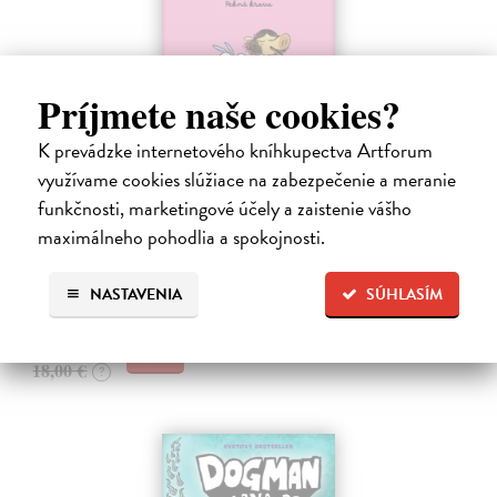
Príjmete naše cookies?
K prevádzke internetového kníhkupectva Artforum
Ariol 4
využívame cookies slúžiace na zabezpečenie a meranie
Guibert Emmanuel
| Kniha
funkčnosti, marketingové účely a zaistenie vášho
PEŤULA je krásna a ako pekne vonia! Ariol sedí v triede rovno za ňou
maximálneho pohodlia a spokojnosti.
a vo svojich myšlienkach ju zasýpa komplimentami. Dokonca si
predstavuje, ako jej hovorí, že ju miluje.
Na sklade
?
NASTAVENIA
SÚHLASÍM
17,10 €
18,00 €
?