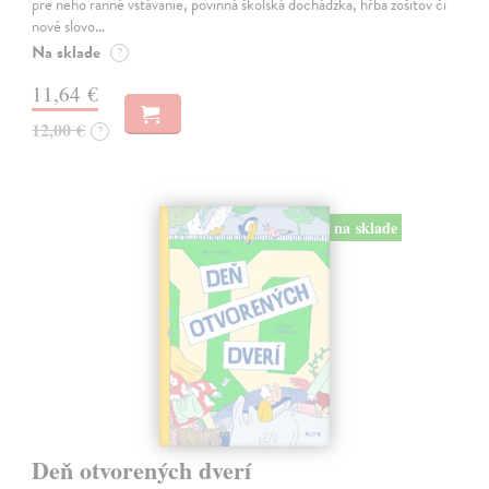
pre neho ranné vstávanie, povinná školská dochádzka, hŕba zošitov či
nové slovo…
Na sklade
?
11,64 €
12,00 €
?
na sklade
Deň otvorených dverí