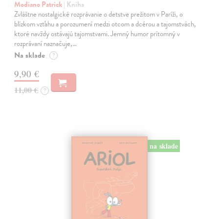
Modiano Patrick
| Kniha
Zvláštne nostalgické rozprávanie o detstve prežitom v Paríži, o
blízkom vzťahu a porozumení medzi otcom a dcérou a tajomstvách,
ktoré navždy ostávajú tajomstvami. Jemný humor prítomný v
rozprávaní naznačuje,…
Na sklade
?
9,90 €
11,00 €
?
na sklade