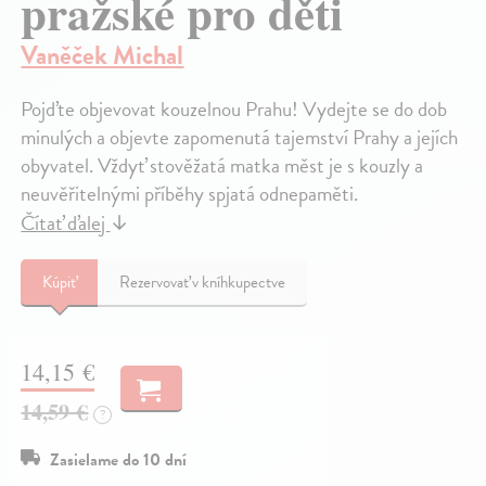
pražské pro děti
Vaněček Michal
Pojďte objevovat kouzelnou Prahu! Vydejte se do dob
minulých a objevte zapomenutá tajemství Prahy a jejích
obyvatel. Vždyť stověžatá matka měst je s kouzly a
neuvěřitelnými příběhy spjatá odnepaměti.
Čítať ďalej
↓
Kúpiť
Rezervovať v kníhkupectve
14,15 €
14,59 €
?
Zasielame do 10 dní