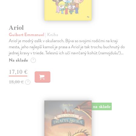
Ariol
Guibert Emmanuel
| Kniha
Ariol je modrý oslík v okuliaroch. Býva so svojimi rodičmi na kraji
mesta, jeho najlepší kamoš je prasa a Ariol je tak trochu buchnutý do
jednej kravy v triede. Telesnú ich učí navrčaný kohút (namojdušu!)…
Na sklade
?
17,10 €
18,00 €
?
na sklade