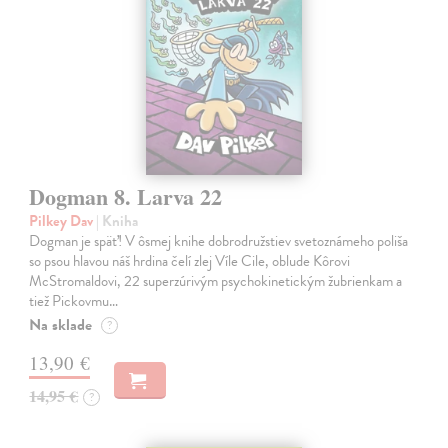
Dogman 8. Larva 22
Pilkey Dav
| Kniha
Dogman je späť! V ôsmej knihe dobrodružstiev svetoznámeho poliša
so psou hlavou náš hrdina čelí zlej Víle Cile, oblude Kôrovi
McStromaldovi, 22 superzúrivým psychokinetickým žubrienkam a
tiež Pickovmu…
Na sklade
?
13,90 €
14,95 €
?