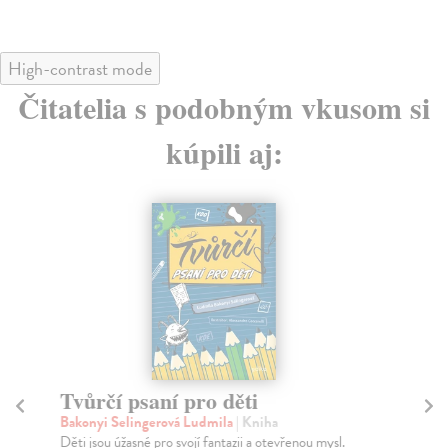
High-contrast mode
Čitatelia s podobným vkusom si
kúpili aj:
Tvůrčí psaní pro děti
M
Bakonyi Selingerová Ludmila
| Kniha
Ka
Děti jsou úžasné pro svojí fantazii a otevřenou mysl.
Pro