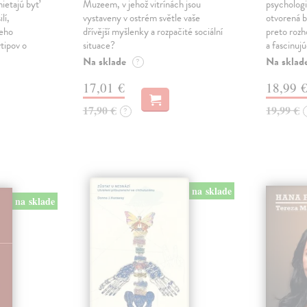
ietajú byť
Muzeem, v jehož vitrínách jsou
psychologi
lí,
vystaveny v ostrém světle vaše
otvorená b
neho
dřívější myšlenky a rozpačité sociální
preto rozh
vtipov o
situace?
a fascinujú
Na sklade
Na sklad
?
17,01 €
18,99 
17,90 €
19,99 €
?
na sklade
na sklade