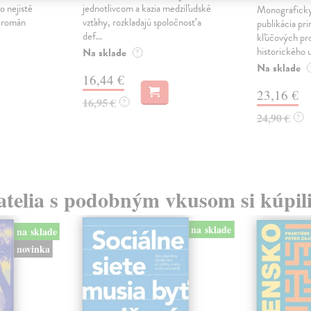
o nejisté
jednotlivcom a kazia medziľudské
Monograficky
ý román
vzťahy, rozkladajú spoločnosť a
publikácia pri
def...
kľúčových pr
historického u
Na sklade
?
Na sklade
16,44 €
23,16 €
16,95 €
?
24,90 €
?
atelia s podobným vkusom si kúpili
na sklade
na sklade
novinka