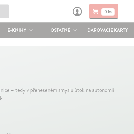
0 ks
E-KNIHY
OSTATNÉ
DAROVACIE KARTY
ějnice – tedy v přeneseném smyslu útok na autonomii
↓