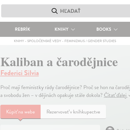
REBRÍK
KNIHY
BOOKS
KNIHY
-
SPOLOČENSKÉ VEDY
-
FEMINIZMUS / GENDER STUDIES
Kaliban a čarodějnice
Federici Silvia
Proč mají feministky rády čarodějnice? Proč se hon na čarod
a svobodu žen – v dějinách opakuje stále dokola?
Čítať ďalej
Kúpiť
na webe
Rezervovať v kníhkupectve