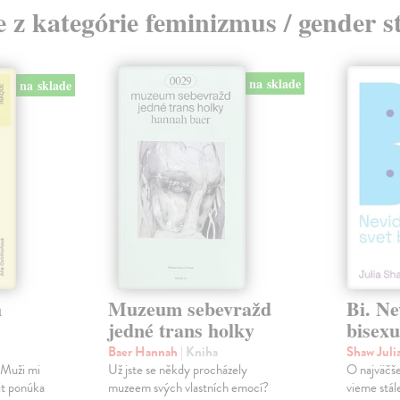
e z kategórie feminizmus / gender s
na sklade
na sklade
h
Muzeum sebevražd
Bi. Ne
jedné trans holky
bisexu
Baer Hannah
| Kniha
Shaw Juli
 Muži mi
Už jste se někdy procházely
O najväčše
it ponúka
muzeem svých vlastních emocí?
vieme stál