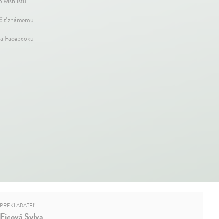
o wishlistu
iť známemu
na Facebooku
PREKLADATEĽ
Ficová Sylva