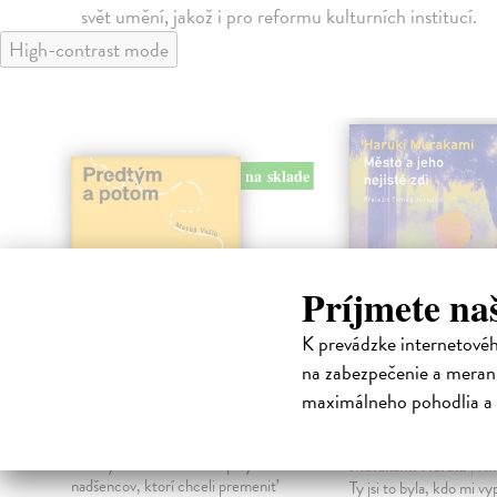
svět umění, jakož i pro reformu kulturních institucí.
High-contrast mode
na sklade
Príjmete na
K prevádzke internetové
na zabezpečenie a merani
maximálneho pohodlia a 
Predtým a potom
Město a jeho n
zdi
Vallo Matúš
| Kniha
Predtým tu bola vízia skupiny
Murakami Haruki
| Kn
nadšencov, ktorí chceli premeniť
Ty jsi to byla, kdo mi vy