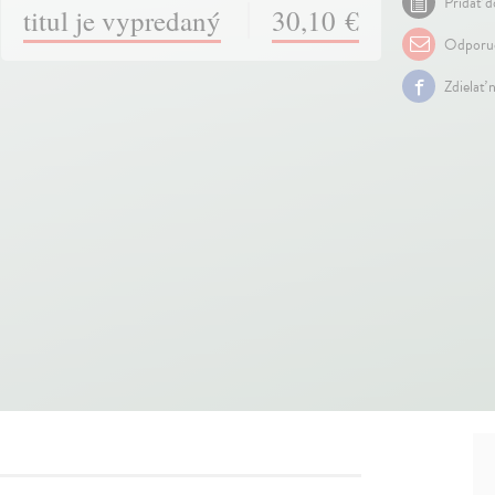
Pridať d
titul je vypredaný
30,10 €
Odporuč
Zdielať 