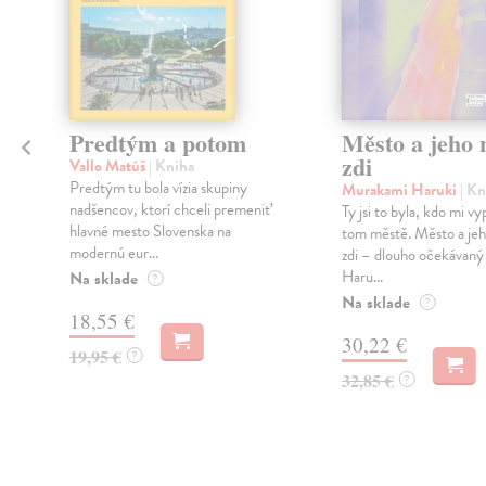
Predtým a potom
Město a jeho n
zdi
Vallo Matúš
| Kniha
Predtým tu bola vízia skupiny
Murakami Haruki
| Kn
nadšencov, ktorí chceli premeniť
Ty jsi to byla, kdo mi vy
hlavné mesto Slovenska na
tom městě. Město a jeh
modernú eur...
zdi – dlouho očekávan
Haru...
Na sklade
?
Na sklade
?
18,55 €
30,22 €
19,95 €
?
32,85 €
?