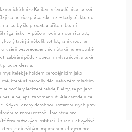
 kanonické knize Kaliban a čarodějnice italská
dělají co nejvíce práce zdarma – tedy té, kterou
mu, co by šlo prodat, a přitom bez ní
lají „z lásky“ – péče o rodinu a domácnost,
 který trvá již několik set let, vzniknout jen
ošlo k sérii bezprecedentních útoků na evropské
roti zabírání půdy v obecním vlastnictví, a také
t prudce klesala.
h myslitelek je holdem čarodějnicím jako
purné, které už nerodily děti nebo těm mladším
e podílely leckteré tehdejší elity, se po jeho
na něž je nejlepší zapomenout. Ale čarodějnice
ice. Kdykoliv ženy dosáhnou rozšíření svých práv
dování se znovu roztočí. Iniciativa pro
ítě feministických institucí. Již řadu let vydává
y, která je důležitým inspiračním zdrojem pro