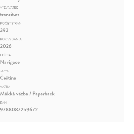
VYDAVATEĽ
tranzit.cz
POČET STRÁN
392
ROK VYDANIA
2026
EDÍCIA
Navigace
JAZYK
Čeština
VÄZBA
Mäkká väzba / Paperback
EAN
9788087259672