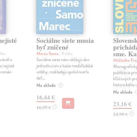
ejisté
Sociálne siete musia
Slovens
byť zničené
prichád
sme. Ka
iha
Marec Samo
| Kniha
právěl o
Sociálne siete nám ubližujú ako
Mikloško Fra
o nejisté
jednotlivcom a kazia medziľudské
Monograficky
ý román
vzťahy, rozkladajú spoločnosť a
publikácia pri
def...
kľúčových pr
historického u
Na sklade
?
Na sklade
16,44 €
23,16 €
16,95 €
?
24,90 €
?