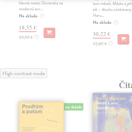
hlavné mesto Slovenska na
tom městě. Město a jeh
modernú eur...
zdi – dlouho očekávan
Haru...
Na sklade
?
Na sklade
?
18,55 €
30,22 €
19,95 €
?
32,85 €
?
High-contrast mode
Čit
na sklade