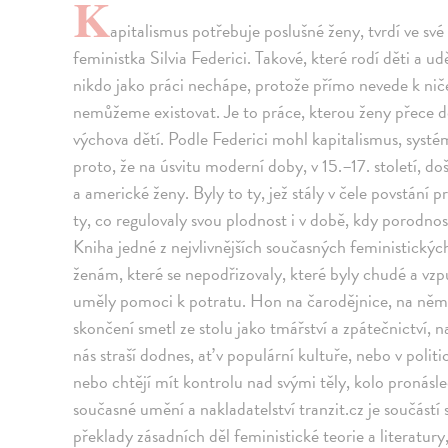
K
apitalismus potřebuje poslušné ženy, tvrdí ve své
feministka Silvia Federici. Takové, které rodí děti a u
nikdo jako práci nechápe, protože přímo nevede k niče
nemůžeme existovat. Je to práce, kterou ženy přece dě
výchova dětí. Podle Federici mohl kapitalismus, systém,
proto, že na úsvitu moderní doby, v 15.–17. století, d
a americké ženy. Byly to ty, jež stály v čele povstání p
ty, co regulovaly svou plodnost i v době, kdy porodnos
Kniha jedné z nejvlivnějších současných feministickýc
ženám, které se nepodřizovaly, které byly chudé a vz
uměly pomoci k potratu. Hon na čarodějnice, na němž s
skončení smetl ze stolu jako tmářství a zpátečnictví, 
nás straší dodnes, ať v populární kultuře, nebo v polit
nebo chtějí mít kontrolu nad svými těly, kolo pronásle
současné umění a nakladatelství tranzit.cz je součástí s
překlady zásadních děl feministické teorie a literatur