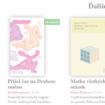
Ďalši
na sklade
Přišel čas na Druhou:
Matka všetkýc
směnu
otázok
kolektív autorov
| Kniha
Solnit Rebecca
| Kniha
Nezávislý feministický magazín
V pokračovaní bestsellera
Druhá : směna přináší čtenářstvu
to vysvetlia Rebecca Soln