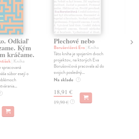
ko. Odkiaľ
Plechové nebo
Po
zame. Kým
Borušovičová Eva
| Kniha
Kun
m kráčame.
Táto kniha je spojením dvoch
Poma
projektov, na ktorých Eva
čty
ntišek
| Kniha
Borušovičová pracovala až do
naps
 spracovaná
svojich posledný...
česk
náša súbor esejí o
Na sklade
Na 
oblémoch
?
tvárania...
18,91 €
14
?
19,90 €
15,
?