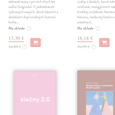
sebrané texty z prvních třech let
úvahy o ženách, ktoré odm
svého fungování. V jednadvaceti
umlčané, mizogýnnom nási
vybraných esejích, devíti básních a
krehkej mužskosti literár
desítkách doprovodných ilustrací
kánonu, nedávnej histórii 
kniha…
znásilnení…
Na sklade
Na sklade
?
?
13,30 €
16,14 €
14,00 €
16,99 €
?
?