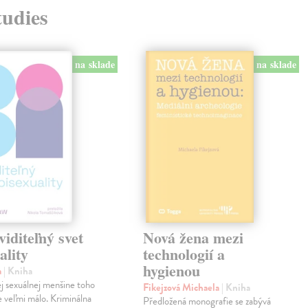
tudies
na sklade
na sklade
viditeľný svet
Nová žena mezi
ality
technologií a
hygienou
a
| Kniha
j sexuálnej menšine toho
Fikejzová Michaela
| Kniha
e veľmi málo. Kriminálna
Předložená monografie se zabývá