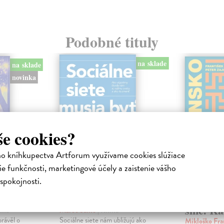
Podobné tituly
na sklade
na sklade
novinka
še cookies?
ho kníhkupectva Artforum využívame cookies slúžiace
e funkčnosti, marketingové účely a zaistenie vášho
spokojnosti.
ejisté
Sociálne siete musia
Slovens
byť zničené
prichád
sme. Ka
iha
Marec Samo
| Kniha
právěl o
Sociálne siete nám ubližujú ako
Mikloško Fra