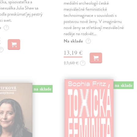
čka, spisovateľka a
mediální archeologií české
isexuálka Julia Shaw sa
meziválečné feministické
odla preskúmať jej pestrý
technoimaginace v souvislosti s
ci svet.
postavou nové ženy. V imaginárnu
e
nové ženy se střetávají meziválečné
?
naděje na rozkvět…
€
Na sklade
?
?
13,19 €
13,60 €
?
na sklade
na sklade