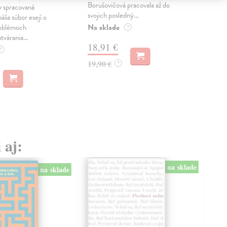
Borušovičová pracovala až do
naps
 spracovaná
svojich posledný...
česk
náša súbor esejí o
Na sklade
Na 
oblémoch
?
tvárania...
18,91 €
14
?
19,90 €
15,
?
 aj:
na sklade
na sklade