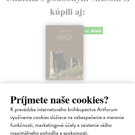
kúpili aj:
O sto rokov bude všetko
Z
zabudnuté
He
Príjmete naše cookies?
Za 
Totland Per Arne
| Kniha
hov
V napínavom politickom thrilleri sa predstavuje nový
K prevádzke internetového kníhkupectva Artforum
výrazný hlas severskej literatúry. Román zachyt...
Na
využívame cookies slúžiace na zabezpečenie a meranie
Do 3 dní
14
funkčnosti, marketingové účely a zaistenie vášho
13,53 €
maximálneho pohodlia a spokojnosti.
14