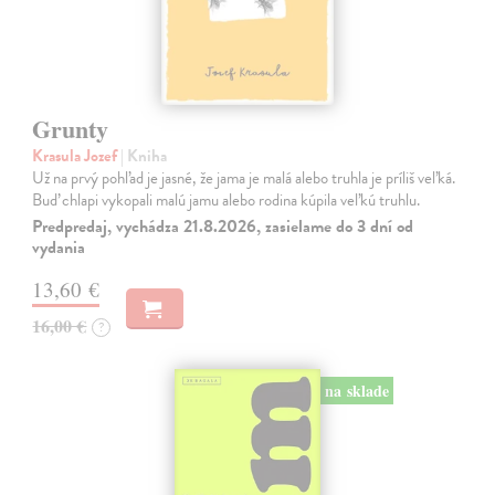
Grunty
Krasula Jozef
| Kniha
Už na prvý pohľad je jasné, že jama je malá alebo truhla je príliš veľká.
Buď chlapi vykopali malú jamu alebo rodina kúpila veľkú truhlu.
Predpredaj, vychádza 21.8.2026, zasielame do 3 dní od
vydania
13,60 €
16,00 €
?
na sklade