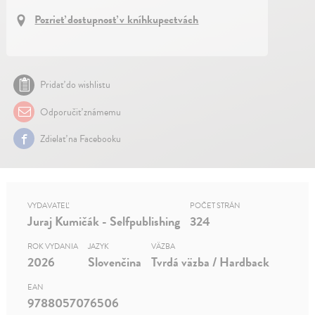
Pozrieť dostupnosť v kníhkupectvách
Pridať do wishlistu
Odporučiť známemu
Zdielať na Facebooku
VYDAVATEĽ
POČET STRÁN
Juraj Kumičák - Selfpublishing
324
ROK VYDANIA
JAZYK
VÄZBA
2026
Slovenčina
Tvrdá väzba / Hardback
EAN
9788057076506