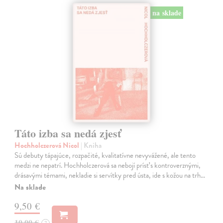
na sklade
Táto izba sa nedá zjesť
Hochholczerová Nicol
| Kniha
Sú debuty tápajúce, rozpačité, kvalitatívne nevyvážené, ale tento
medzi ne nepatrí. Hochholczerová sa nebojí prísť s kontroverznými,
drásavými témami, nekladie si servítky pred ústa, ide s kožou na trh…
Na sklade
9,50 €
10,00 €
?