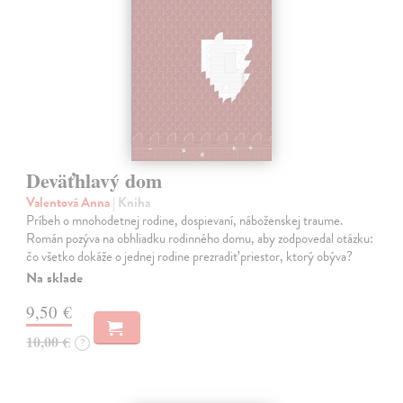
Deväťhlavý dom
Valentová Anna
| Kniha
Príbeh o mnohodetnej rodine, dospievaní, náboženskej traume.
Román pozýva na obhliadku rodinného domu, aby zodpovedal otázku:
čo všetko dokáže o jednej rodine prezradiť priestor, ktorý obýva?
Na sklade
9,50 €
10,00 €
?