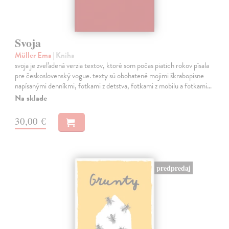
Svoja
Müller Ema
| Kniha
svoja je zveľadená verzia textov, ktoré som počas piatich rokov písala
pre československý vogue. texty sú obohatené mojimi škrabopisne
napísanými denníkmi, fotkami z detstva, fotkami z mobilu a fotkami…
Na sklade
30,00 €
predpredaj