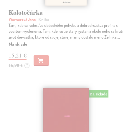
Kolotočárka
Wernerová Jana
| Kniha
Tam, kde sa radosť zo slobodného pohybu a dobrodružstva prelína s
pocitom vyčlenenia. Tam, kde rastie starý gaštan a okolo neho sa krúti
život dievčatka, ktoré od svojej starej mamy dostalo meno Zelinka.…
Na sklade
15,21 €
16,90 €
?
na sklade