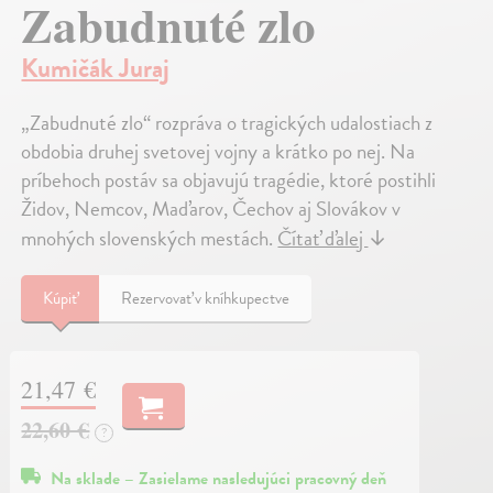
Zabudnuté zlo
Kumičák Juraj
„Zabudnuté zlo“ rozpráva o tragických udalostiach z
obdobia druhej svetovej vojny a krátko po nej. Na
príbehoch postáv sa objavujú tragédie, ktoré postihli
Židov, Nemcov, Maďarov, Čechov aj Slovákov v
mnohých slovenských mestách.
Čítať ďalej
↓
Kúpiť
Rezervovať v kníhkupectve
21,47 €
22,60 €
?
Na sklade – Zasielame nasledujúci pracovný deň