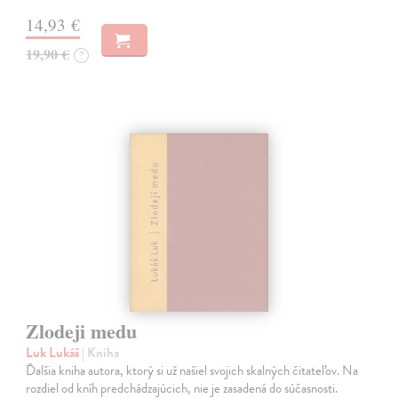
14,93 €
19,90 €
?
Zlodeji medu
Luk Lukáš
| Kniha
Ďalšia kniha autora, ktorý si už našiel svojich skalných čitateľov. Na
rozdiel od kníh predchádzajúcich, nie je zasadená do súčasnosti.