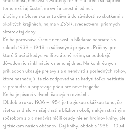
amorálnosť, nenávisť a zvrátený režim – a prečo sa napriek
tomu našli aj čestní, mravní a cnostní jedinci.
Zločiny na Slovensku sa tu dávajú do súvislosti so skutkami v
okolitých krajinách, najmä v ZSSR, svedectvami priamych
aktérov tej doby.
Kniha porovnáva šírenie nenávisti a hľadanie nepriateľa v
rokoch 1939 – 1948 so súčasnými prejavmi. Príčiny, pre
ktoré Slováci kedysi volili zvrátený režim, sa podobajú
dôvodom ich inklinácie k nemu aj dnes. Na konkrétnych
príkladoch ukazuje prejavy zla a nenávisti z posledných rokov,
ktoré naznačujú, že zlo zodpovedné za kedysi toľko nešťastia
sa prebúdza a pripravuje pôdu pre nové tragédie.
Kniha je písaná v dvoch časových rovinách.
Obdobie rokov 1936 – 1954 je tragickou ukážkou toho, čo
všetko sa dialo v našej vlasti a blízkom okolí, a akým strašným
spôsobom zlo a nenávisť ničili osudy nielen hrdinov knihy, ale
aj tisíckam našich občanov. Dej knihy, obdobia 1936 – 1954