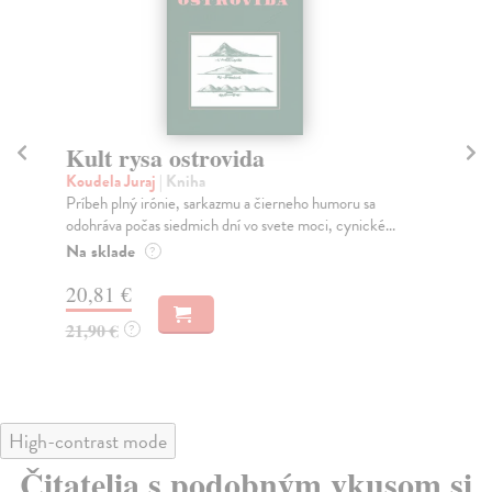
Kult rysa ostrovida
S
Koudela Juraj
| Kniha
Šeb
Príbeh plný irónie, sarkazmu a čierneho humoru sa
Rom
odohráva počas siedmich dní vo svete moci, cynické...
slo
Na sklade
Na
?
20,81 €
27
21,90 €
29
?
High-contrast mode
Čitatelia s podobným vkusom si