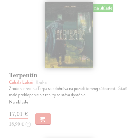
na sklade
Terpentín
Cabala Lukáš
| Kniha
Zrodenie hrdinu Terpa sa odohráva na pozadí temnej súčasnosti. Stačí
malé preklopenie a z reality sa stáva dystópia.
Na sklade
17,01 €
18,90 €
?