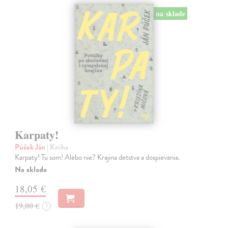
na sklade
Karpaty!
Púček Ján
| Kniha
Karpaty! Tu som! Alebo nie? Krajina detstva a dospievania.
Na sklade
18,05 €
19,00 €
?