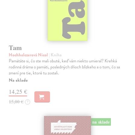
Tam
Hochholczerová Nicol
| Kniha
Pamätáte si, čo ste mali obuté, keď vám niekto umieral? Krehká
rodinná dráma o pamäti, posledných dňoch blízkeho a o tom, čo sa
zmení pre tie, ktoré tu zostali.
Na sklade
14,25 €
15,00 €
?
na sklade