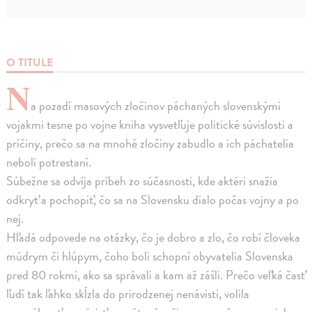
O TITULE
N
a pozadí masových zločinov páchaných slovenskými
vojakmi tesne po vojne kniha vysvetľuje politické súvislosti a
príčiny, prečo sa na mnohé zločiny zabudlo a ich páchatelia
neboli potrestaní.
Súbežne sa odvíja príbeh zo súčasnosti, kde aktéri snažia
odkryť a pochopiť, čo sa na Slovensku dialo počas vojny a po
nej.
Hľadá odpovede na otázky, čo je dobro a zlo, čo robí človeka
múdrym či hlúpym, čoho boli schopní obyvatelia Slovenska
pred 80 rokmi, ako sa správali a kam až zášli. Prečo veľká časť
ľudí tak ľahko skĺzla do prirodzenej nenávisti, volila