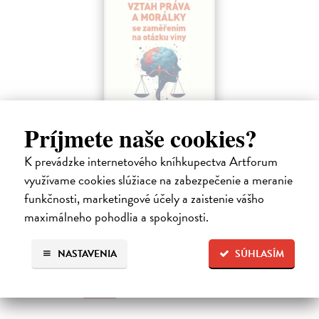
Príjmete naše cookies?
Vztah práva a morálky se zaměřením na
K prevádzke internetového kníhkupectva Artforum
otázku viny
využívame cookies slúžiace na zabezpečenie a meranie
Šír Roman
| Kniha
funkčnosti, marketingové účely a zaistenie vášho
Tato kniha se snaží zmapovat možnosti vzájemného provázání práva a
maximálneho pohodlia a spokojnosti.
morálky. Morálka není pojímána v rovině subjektivních pocitů, nýbrž
vychází ze současných dominantních směrů normativní etiky.
Zasielame do 14 dní
NASTAVENIA
SÚHLASÍM
16,00 €