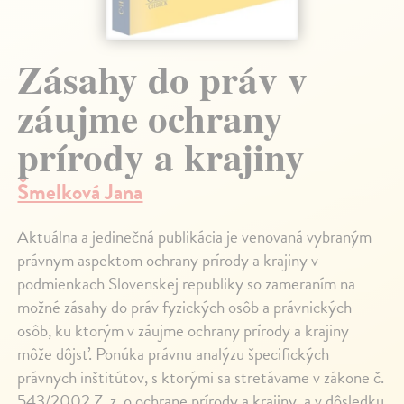
Zásahy do práv v
záujme ochrany
prírody a krajiny
Šmelková Jana
Aktuálna a jedinečná publikácia je venovaná vybraným
právnym aspektom ochrany prírody a krajiny v
podmienkach Slovenskej republiky so zameraním na
možné zásahy do práv fyzických osôb a právnických
osôb, ku ktorým v záujme ochrany prírody a krajiny
môže dôjsť. Ponúka právnu analýzu špecifických
právnych inštitútov, s ktorými sa stretávame v zákone č.
543/2002 Z. z. o ochrane prírody a krajiny, a v dôsledku