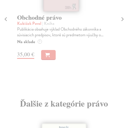
Obchodné právo
R
Kubíček Pavol
| Kniha
Re
Publikácia obsahuje výklad Obchodného zákonníka a
Štv
súvisiacich predpisov, ktoré sú predmetom výučby o...
nad
Na sklade
Na
?
35,00 €
34
Ďalšie z kategórie právo