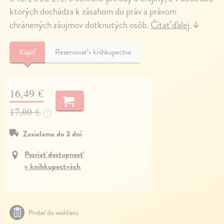
ktorých dochádza k zásahom do práv a právom
chránených záujmov dotknutých osôb.
Čítať ďalej
↓
Kúpiť
Rezervovať v kníhkupectve
16,49 €
17,00 €
?
Zasielame do 3 dní
Pozrieť dostupnosť
v kníhkupectvách
Pridať do wishlistu