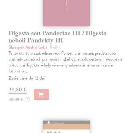
Digesta seu Pandectae III / Digesta
neboli Pandekty III
Skřejpek Michal (ed.)
| Kniha
Tento čtvrtý svazek ediční řady Fontes iuris romani, představující
překlady základních pramenů římského práva do češtiny, navazuje na
předchozí díly, které byly věnovány zákonodárnému úsilí císaře
Iustiniana.…
Zasielame do 12 dní
38,80 €
40,00 €
?