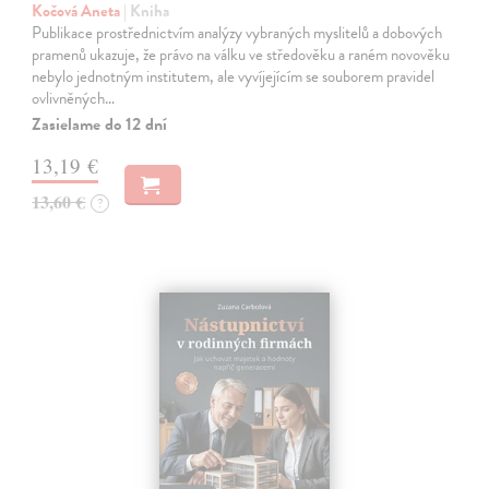
Kočová Aneta
| Kniha
Publikace prostřednictvím analýzy vybraných myslitelů a dobových
pramenů ukazuje, že právo na válku ve středověku a raném novověku
nebylo jednotným institutem, ale vyvíjejícím se souborem pravidel
ovlivněných…
Zasielame do 12 dní
13,19 €
13,60 €
?