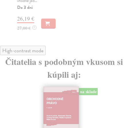
vhodné jed...
špo.
Do 3 dní
Za
26,19 €
15
27,00 €
?
High-contrast mode
Čitatelia s podobným vkusom si
kúpili aj:
na sklade