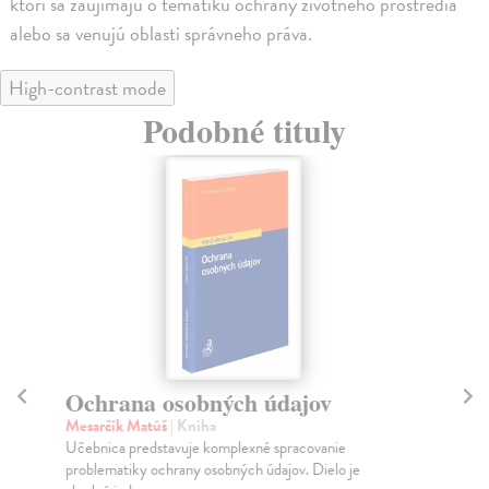
ktorí sa zaujímajú o tematiku ochrany životného prostredia
alebo sa venujú oblasti správneho práva.
High-contrast mode
Podobné tituly
Ochrana osobných údajov
Šp
Mesarčík Matúš
| Kniha
Sv
Učebnica predstavuje komplexné spracovanie
Slo
problematiky ochrany osobných údajov. Dielo je
obč