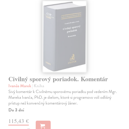
Civilný sporový poriadok. Komentár
Ivančo Marek
| Kniha
Sivý komentár k Civilnému sporovému poriadku pod vedením Mgr.
Mareka Ivanča, PhD. je dielom, ktoré si programovo volí odlišný
prístup než konvenčný komentárový žáner.
Do 3 dní
115,43 €