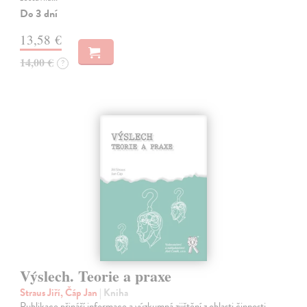
Do 3 dní
13,58 €
14,00 €
?
Výslech. Teorie a praxe
Straus Jiří, Čáp Jan
| Kniha
Publikace přináší informace a výzkumná zjištění z oblasti činnosti