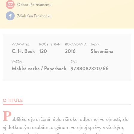
Odporučiť známemu
Zdielať na Facebooku
VYDAVATEĽ
POČET STRÁN
ROK VYDANIA
JAZYK
C. H. Beck
120
2016
Slovenčina
VÄZBA
EAN
Mäkká väzba / Paperback
9788082320766
O TITULE
P
ublikácia je určená nielen širokej odbornej verejnosti, ale
aj dotknutým osobám, orgánom verejnej správy a všetkým,