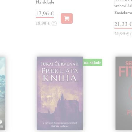
Na sklade
vrahovi Ju
Zasielam
17,96 €
18,90 €
21,33 
?
21,99 €
na sklade