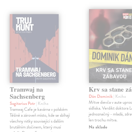
Tramwaj na
Krv sa stane z
Sachsenberg
Dán Dominik
| Kniha
Mŕtve dievča v aute upros
Sagitarius Petr
| Kniha
sídliska. Verdikt doktora 
Tramwaj Cafe je kavárna v polském
jednoznačný - mladá, zdra
Těšíně a zároveň místo, kde se sbíhají
len trochu mŕtva.
všechny nitky související s dalším
Na sklade
brutálním zločinem, který musí