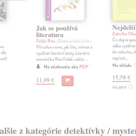
Nejdelší
Jak se používá
literatura
Zabužko Oks
Co zbývá spiso
Felski Rita
| Elektronická kniha
válka vytáhne
nou
Příručka o tom, jak číst, vnímat a
do vzduchu, d
 dle
využívat literární texty Literární
naprost...
ořil
teoretička Rita Felski nabízí ...
Na sklade
Na stiahnutie ako
PDF
15,58 €
11,09 €
16,40 €
?
alšie z kategórie detektívky / myste