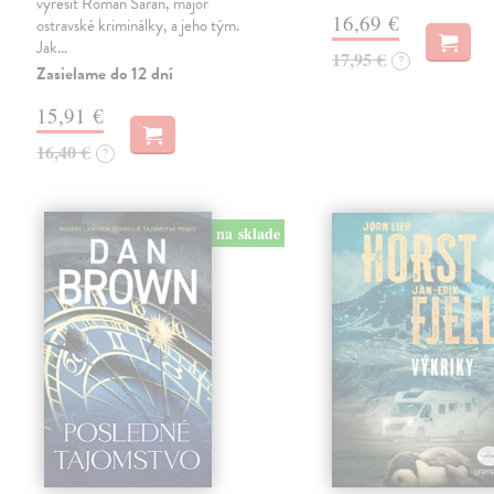
vyřešit Roman Saran, major
16,69 €
ostravské kriminálky, a jeho tým.
Jak…
17,95 €
?
Zasielame do 12 dní
15,91 €
16,40 €
?
na sklade