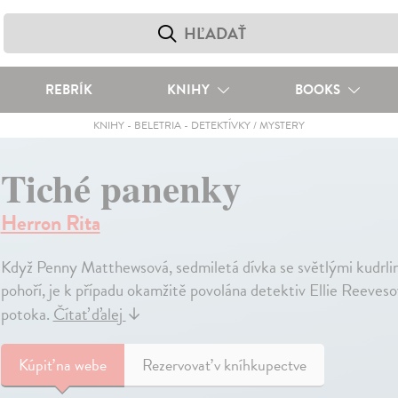
REBRÍK
KNIHY
BOOKS
KNIHY
-
BELETRIA
-
DETEKTÍVKY / MYSTERY
Tiché panenky
Herron Rita
Když Penny Matthewsová, sedmiletá dívka se světlými kudrli
pohoří, je k případu okamžitě povolána detektiv Ellie Reeves
potoka.
Čítať ďalej
↓
Kúpiť
na webe
Rezervovať v kníhkupectve