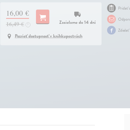
Pridať 
16,00 €
Odporu
Zasielame do 14 dní
16,49 €
?
Zdielať
Pozrieť dostupnosť v kníhkupectvách