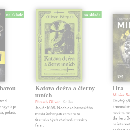
na sklade
na sklade
ábavou
Katova dcéra a čierny
Hra
mních
Minier B
tred
Devátý pří
Pötzsch Oliver
| Kniha
Lengyela je
kriminalis
Január 1663. Neďaleko bavorského
vá, pekná,
novém, ne
mesta Schongau zomiera za
thrilleru 
dramatických okolností miestny
na interne
farár.
podcast o