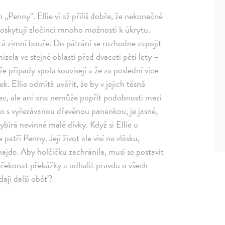
 „Penny“. Ellie ví až příliš dobře, že nekonečné
poskytují zločinci mnoho možností k úkrytu.
tá zimní bouře. Do pátrání se rozhodne zapojit
izela ve stejné oblasti před dvaceti pěti lety –
že případy spolu souvisejí a že za poslední více
ek. Ellie odmítá uvěřit, že by v jejich těsně
c, ale ani ona nemůže popřít podobnosti mezi
o s vyřezávanou dřevěnou panenkou, je jasné,
vybírá nevinné malé dívky. Když si Ellie u
atří Penny. Její život ale visí na vlásku,
nenajde. Aby holčičku zachránila, musí se postavit
ekonat překážky a odhalit pravdu o všech
ají další oběť?