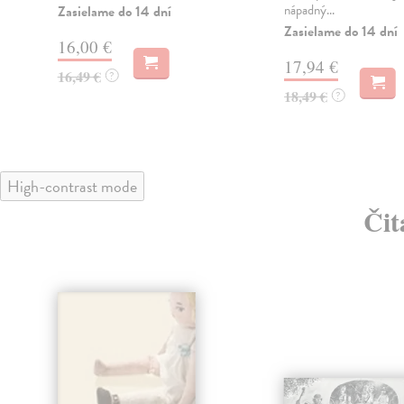
nápadný...
Zasielame do 14 dní
Zasielame do 14 dní
16,00 €
17,94 €
16,49 €
?
18,49 €
?
High-contrast mode
Čit