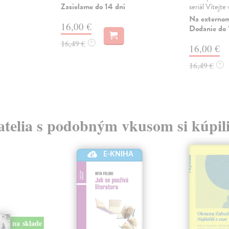
Zasielame do 14 dní
seriál Vítejte
Na externom
16,00 €
Dodanie do 
16,49 €
?
16,00 €
16,49 €
?
atelia s podobným vkusom si kúpili
E-KNIHA
na sklade