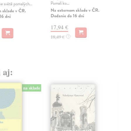
Pomalí ko...
vane
 ve světě pomalých...
Na externom sklade v ČR.
Zas
 sklade v ČR.
Dodanie do 16 dní
16 dní
18
17,94 €
18,
18,49 €
?
 aj:
na sklade