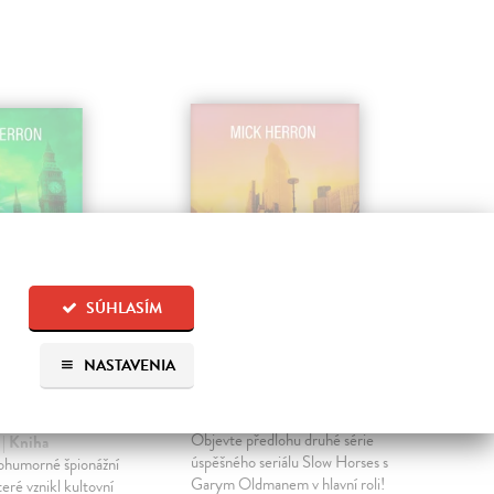
SÚHLASÍM
rses - První
Slow Horses - Mrtví
Lo
NASTAVENIA
agentů
lvi
ry
na Lamba
Herron Mick
| Kniha
Scal
Objevte předlohu druhé série
Neje
k
| Kniha
úspěšného seriálu Slow Horses s
rybá
nohumorné špionážní
Garym Oldmanem v hlavní roli!
V li
teré vznikl kultovní