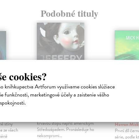
Podobné tituly
še cookies?
ho kníhkupectva Artforum využívame cookies slúžiace
e funkčnosti, marketingové účely a zaistenie vášho
spokojnosti.
 Praví
Rozbitá panenka
Slow Ho
případ 
Deaver Jeffery
| Kniha
Jackso
Sociopat za sebou zanechává
krvavou stopu napříč americkým
hé stíny
Herron Mic
Středozápadem. Pronásleduje ho
e ze všech
První díl čer
nekompromi...
méně
série, podle k