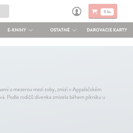
0 ks
E-KNIHY
OSTATNÉ
DAROVACIE KARTY
nami a mezerou mezi zuby, zmizí v Appalačském
ová. Podle rodičů dívenka zmizela během pikniku u