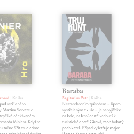
Baraba
ernard
| Kniha
Sagitarius Petr
| Kniha
pad ostříleného
Nestandardním způsobem – šípem
ty Martina Servaze v
vystřeleným z kuše – je na vyjížďce
trpělivě očekávaném
na kole, na lesní cestě vedoucí k
Bernarda Miniera. Když se
turistické chatě Girová, zabit bohatý
tu začne šířit true crime
podnikatel. Případ vyšetřuje major
 nepolapitelném sériovém
Roman Saran z ostravské