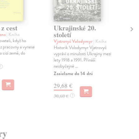
 z cest
Ukrajinské 20.
Ch
století
ana
| Kniha
Ska
vateli, když ho
Poví
Vjatrovyč Volodymyr
| Kniha
 z pracovny a vynese
nech
Historik Volodymyr Vjatrovyč
o cizí země, do
deb
vypráví o minulosti Ukrajiny mezi
proz
lety 1918 a 1991. Přináší
neobyčejné ...
Na 
?
Zasielame do 14 dní
13
29,68 €
14,
30,60 €
?
ry