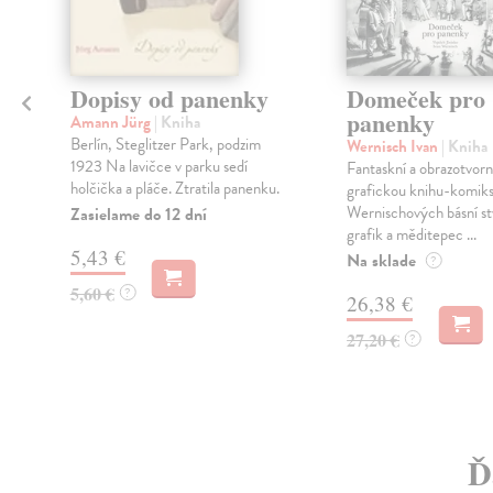
Dopisy od panenky
Domeček pro
panenky
Amann Jürg
| Kniha
Berlín, Steglitzer Park, podzim
Wernisch Ivan
| Kniha
1923 Na lavičce v parku sedí
Fantaskní a obrazotvor
holčička a pláče. Ztratila panenku.
grafickou knihu-komiks
Wernischových básní stv
Zasielame do 12 dní
grafik a měditepec ...
5,43 €
Na sklade
?
5,60 €
?
26,38 €
27,20 €
?
Ď