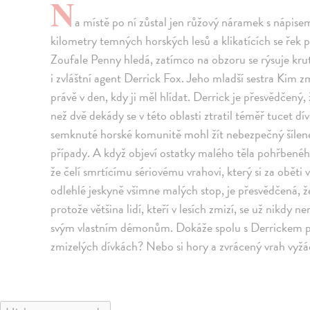
N
a místě po ní zůstal jen růžový náramek s nápisem
kilometry temných horských lesů a klikatících se řek 
Zoufale Penny hledá, zatímco na obzoru se rýsuje kru
i zvláštní agent Derrick Fox. Jeho mladší sestra Kim zm
právě v den, kdy ji měl hlídat. Derrick je přesvědčený, 
než dvě dekády se v této oblasti ztratil téměř tucet dív
semknuté horské komunitě mohl žít nebezpečný šílene
případy. A když objeví ostatky malého těla pohřbenéh
že čelí smrtícímu sériovému vrahovi, který si za oběti 
odlehlé jeskyně všimne malých stop, je přesvědčená, že p
protože většina lidí, kteří v lesích zmizí, se už nikdy 
svým vlastním démonům. Dokáže spolu s Derrickem př
zmizelých dívkách? Nebo si hory a zvrácený vrah vyžád