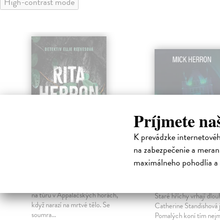
High-contrast mode
klade
Príjmete na
K prevádzke internetové
na zabezpečenie a merani
maximálneho pohodlia a 
Květinové hroby
Slow Horses -
tygři
Herron Rita
| Kniha
Detektiv Ellie Reevesová se vydá
Herron Mick
| Kniha
na túru v Appalačských horách,
–
Staré hříchy vrhají dlou
když narazí na mrtvé tělo. Se
Catherine Standishová j
soumra...
Pomalých koní tím nej