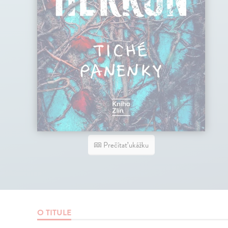
Prečítať ukážku
O TITULE