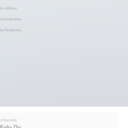
do wishlistu
čiť známemu
 na Facebooku
VYDAVATEĽ
Kniha Zlín