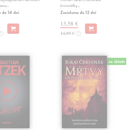
lianu…
kriminálky…
e do 14 dní
Zasielame do 12 dní
€
13,58 €
14,00 €
?
?
na sklade