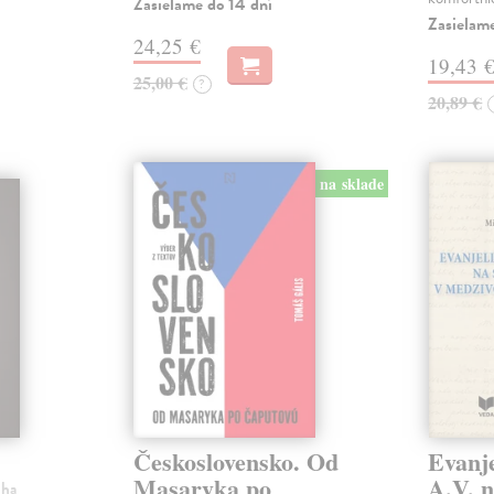
Zasielame do 14 dní
Zasielam
24,25 €
19,43 
25,00 €
?
20,89 €
na sklade
Československo. Od
Evanje
Masaryka po
A.V. n
iha