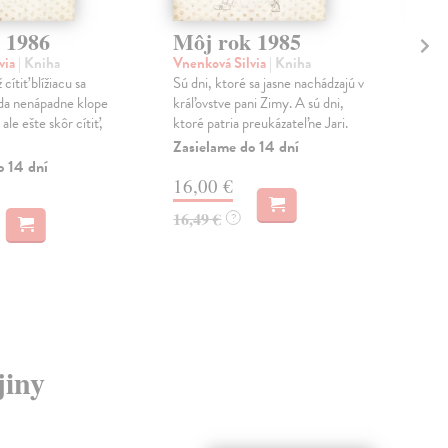
 1986
Môj rok 1985
Mô
via
| Kniha
Vnenková Silvia
| Kniha
Vne
cítiť blížiacu sa
Sú dni, ktoré sa jasne nachádzajú v
Búrl
da nenápadne klope
kráľovstve pani Zimy. A sú dni,
ďalš
 ale ešte skôr cítiť,
ktoré patria preukázateľne Jari.
rozm
...
Zasielame do 14 dní
o 14 dní
Zas
16,00 €
16
16,49 €
?
16,
jiny