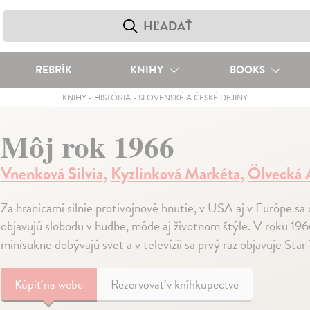
REBRÍK
KNIHY
BOOKS
KNIHY
-
HISTÓRIA
-
SLOVENSKÉ A ČESKÉ DEJINY
Môj rok 1966
Vnenková Silvia
,
Kyzlinková Markéta
,
Ölvecká 
Za hranicami silnie protivojnové hnutie, v USA aj v Európe sa
objavujú slobodu v hudbe, móde aj životnom štýle. V roku 19
minisukne dobývajú svet a v televízii sa prvý raz objavuje Star
Kúpiť
na webe
Rezervovať v kníhkupectve