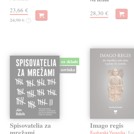
Na sklade
23,66 €
28,30 €
24,90 €
?
na sklade
novinka
Spisovatelia za
Imago regis
mrežami
Kucharská Veronika
| Kn