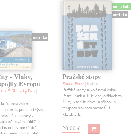
na sklade
novinka
novinka
ty - Vlaky,
Pražské stopy
spojily Evropu
Frankl Peter
| Kniha
Pražské stopy sa volá nová kniha
tin, Šťáhlavský Petr
|
Petra Frankla. Píše v nej o židoch zo
Žiliny, ktorí študovali a pôsobili v
ila síť prestižních
terajšom hlavnom meste ČR.
expresů a jak se její vývoj
Na sklade
 železniční dopravy v
blice? To vám přiblíží
20,00 €
 historii evropské sítě
ch mezinárodních vlaků,…