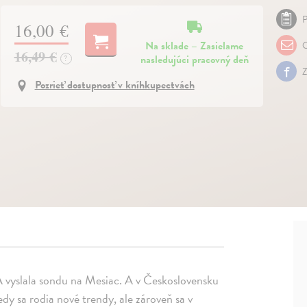
P
16,00 €
Na sklade – Zasielame
O
16,49 €
nasledujúci pracovný deň
?
Z
Pozrieť dostupnosť v kníhkupectvách
vyslala sondu na Mesiac. A v Československu
kedy sa rodia nové trendy, ale zároveň sa v