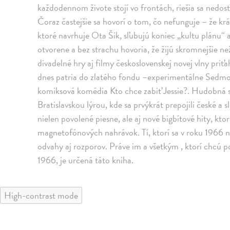
každodennom živote stojí vo frontách, riešia sa nedosta
Čoraz častejšie sa hovorí o tom, čo nefunguje – že k
ktoré navrhuje Ota Šik, sľubujú koniec „kultu plánu“ a 
otvorene a bez strachu hovoria, že žijú skromnejšie n
divadelné hry aj filmy československej novej vlny priť
dnes patria do zlatého fondu –experimentálne Sedmok
komiksová komédia Kto chce zabiť Jessie?. Hudobná sc
Bratislavskou lýrou, kde sa prvýkrát prepojili české a
nielen povolené piesne, ale aj nové bigbítové hity, kt
magnetofónových nahrávok. Tí, ktorí sa v roku 1966 na
odvahy aj rozporov. Práve im a všetkým , ktorí chcú 
1966, je určená táto kniha.
High-contrast mode