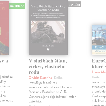
novinka
na sklade
sy a
V službách štátu,
EuroCi
cirkvi, vlastného
které 
rodu
Harák Mar
j príručke
Kniha
Orviská Katarína
| Kniha
plíny
Jak se zrod
Ikonológia hlavného a
vychádza
evropských 
korunovačného oltára v Dóme sv.
ovej
promítl do
Martina v Bratislave od G. R.
ná na
České repu
Donnera a jeho objednávateľ Imrich
okolie, s…
publikace o
Esterházi.
komfortní