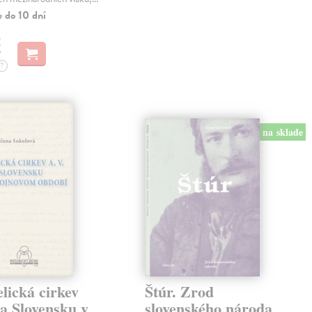
e do 10 dní
€
?
na sklade
lická cirkev
Štúr. Zrod
a Slovensku v
slovenského národa