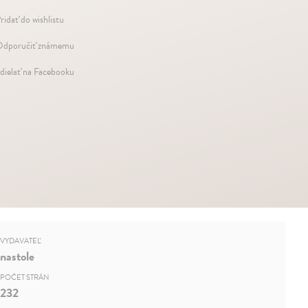
ridať do wishlistu
dporučiť známemu
dielať na Facebooku
VYDAVATEĽ
nastole
POČET STRÁN
232