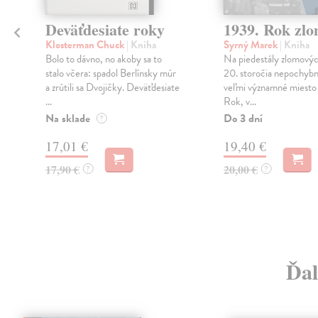
Deväťdesiate roky
1939. Rok zl
Klosterman Chuck
| Kniha
Syrný Marek
| Kniha
Bolo to dávno, no akoby sa to
Na piedestály zlomový
stalo včera: spadol Berlínsky múr
20. storočia nepochybn
a zrútili sa Dvojičky. Deväťdesiate
veľmi významné miesto
...
Rok, v...
Na sklade
Do 3 dní
?
17,01 €
19,40 €
17,90 €
20,00 €
?
?
Ďal