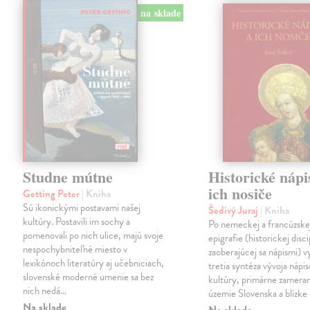
na sklade
Studne mútne
Historické nápi
ich nosiče
Getting Peter
| Kniha
Sú ikonickými postavami našej
Šedivý Juraj
| Kniha
kultúry. Postavili im sochy a
Po nemeckej a francúzske
pomenovali po nich ulice, majú svoje
epigrafie (historickej disci
nespochybniteľné miesto v
zaoberajúcej sa nápismi) 
lexikónoch literatúry aj učebniciach,
tretia syntéza vývoja nápis
slovenské moderné umenie sa bez
kultúry, primárne zamera
nich nedá…
územie Slovenska a blízke 
Na sklade