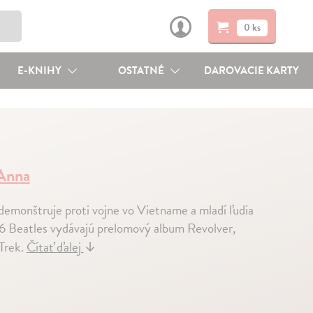
0 ks
E-KNIHY
OSTATNÉ
DAROVACIE KARTY
Anna
 demonštruje proti vojne vo Vietname a mladí ľudia
66 Beatles vydávajú prelomový album Revolver,
 Trek.
Čítať ďalej
↓