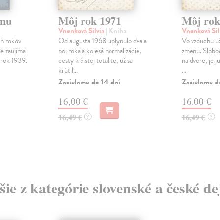
omu
Môj rok 1971
Môj rok
Vnenková Silvia
| Kniha
Vnenková Sil
ch rokov
Od augusta 1968 uplynulo dva a
Vo vzduchu už 
e zaujíma
pol roka a kolesá normalizácie,
zmenu. Slobo
 rok 1939.
cesty k čistej totalite, už sa
na dvere, je ju
krútil...
...
Zasielame do 14 dní
Zasielame d
16,00 €
16,00 €
16,49 €
16,49 €
?
?
šie z kategórie slovenské a české de