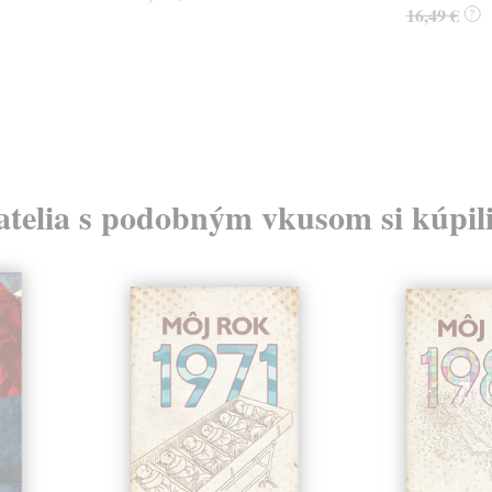
16,49 €
?
atelia s podobným vkusom si kúpili