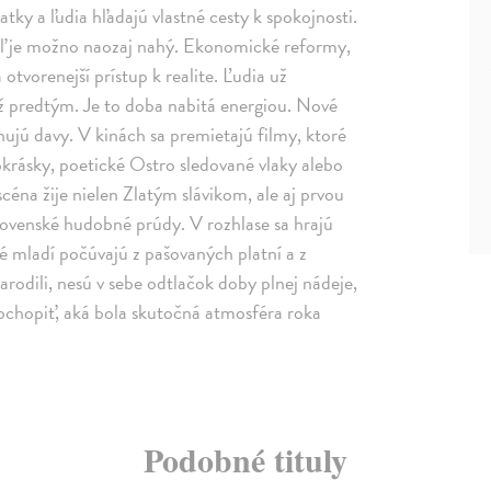
tky a ľudia hľadajú vlastné cesty k spokojnosti.
ráľ je možno naozaj nahý. Ekonomické reformy,
otvorenejší prístup k realite. Ľudia už
ež predtým. Je to doba nabitá energiou. Nové
ahujú davy. V kinách sa premietajú filmy, ktoré
rásky, poetické Ostro sledované vlaky alebo
éna žije nielen Zlatým slávikom, ale aj prvou
 slovenské hudobné prúdy. V rozhlase sa hrajú
oré mladí počúvajú z pašovaných platní a z
rodili, nesú v sebe odtlačok doby plnej nádeje,
pochopiť, aká bola skutočná atmosféra roka
Podobné tituly