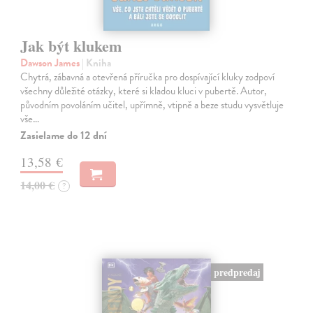
Jak být klukem
Dawson James
| Kniha
Chytrá, zábavná a otevřená příručka pro dospívající kluky zodpoví
všechny důležité otázky, které si kladou kluci v pubertě. Autor,
původním povoláním učitel, upřímně, vtipně a beze studu vysvětluje
vše…
Zasielame do 12 dní
13,58 €
14,00 €
?
predpredaj