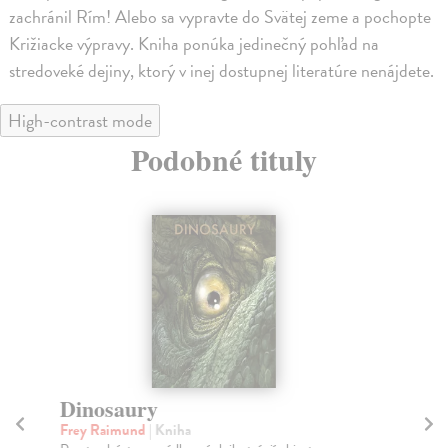
zachránil Rím! Alebo sa vypravte do Svätej zeme a pochopte
Križiacke výpravy. Kniha ponúka jedinečný pohľad na
stredoveké dejiny, ktorý v inej dostupnej literatúre nenájdete.
High-contrast mode
Podobné tituly
Dinosaury
Pr
Frey Raimund
| Kniha
Fr