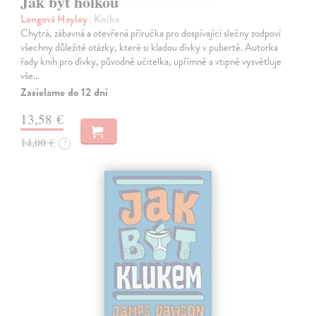
Jak být holkou
Longová Hayley
| Kniha
Chytrá, zábavná a otevřená příručka pro dospívající slečny zodpoví
všechny důležité otázky, které si kladou dívky v pubertě. Autorka
řady knih pro dívky, původně učitelka, upřímně a vtipně vysvětluje
vše…
Zasielame do 12 dní
13,58 €
14,00 €
?