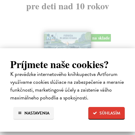
pre deti nad 10 rokov
na sklade
Príjmete naše cookies?
K prevádzke internetového kníhkupectva Artforum
využívame cookies slúžiace na zabezpečenie a meranie
funkčnosti, marketingové účely a zaistenie vášho
Môj prvý deň na rybách
maximálneho pohodlia a spokojnosti.
Millard Will
| Kniha
V bohato ilustrovanej príručke nájdu mladí záujemcovia všetky
NASTAVENIA
SÚHLASÍM
dôležité informácie, ktoré budú potrebovať, kým sa vydajú na svoju
prvú rybačku. Autor knihy Will Millard, skúsený rybár, cestovateľ a
moderátor…