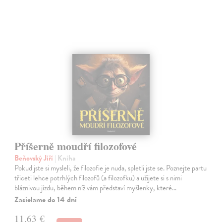
Příšerně moudří filozofové
Beňovský Jiří
| Kniha
Pokud jste si mysleli, že filozofie je nuda, spletli jste se. Poznejte partu
třiceti lehce potrhlých filozofů (a filozofku) a užijete si s nimi
bláznivou jízdu, během níž vám představí myšlenky, které…
Zasielame do 14 dní
11,63 €