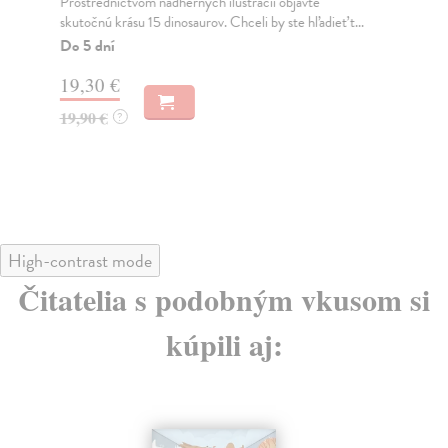
Prostredníctvom nádherných ilustrácií objavte
Ak 
skutočnú krásu 15 dinosaurov. Chceli by ste hľadieť t...
jed
kraj
Do 5 dní
Na
19,30 €
20
19,90 €
?
22
High-contrast mode
Čitatelia s podobným vkusom si
kúpili aj: