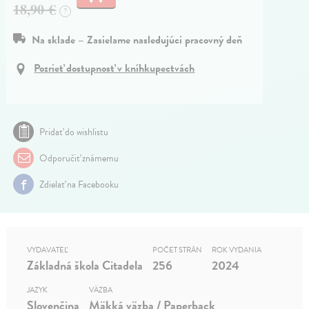
18,90 €
?
Na sklade – Zasielame nasledujúci pracovný deň
Pozrieť dostupnosť v kníhkupectvách
Pridať do wishlistu
Odporučiť známemu
Zdielať na Facebooku
VYDAVATEĽ
POČET STRÁN
ROK VYDANIA
Základná škola Citadela
256
2024
JAZYK
VÄZBA
Slovenčina
Mäkká väzba / Paperback