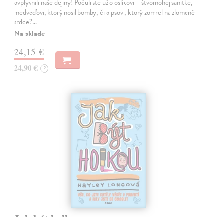
ovplyvnili naše dejiny! Počuli ste už o oslíkovi – štvornohej sanitke,
medveďovi, ktorý nosil bomby, či o psovi, ktorý zomrel na zlomené
srdce?…
Na sklade
24,15 €
24,90 €
?