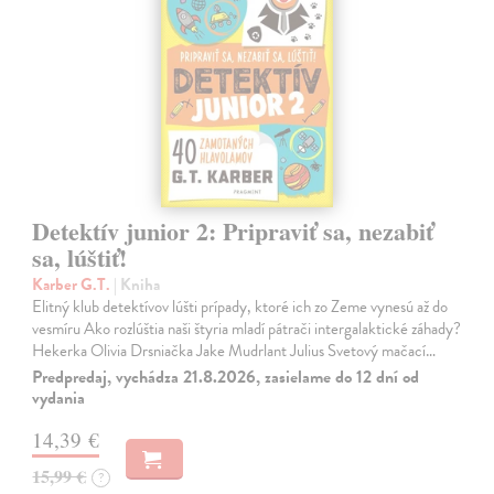
Detektív junior 2: Pripraviť sa, nezabiť
sa, lúštiť!
Karber G.T.
| Kniha
Elitný klub detektívov lúšti prípady, ktoré ich zo Zeme vynesú až do
vesmíru Ako rozlúštia naši štyria mladí pátrači intergalaktické záhady?
Hekerka Olivia Drsniačka Jake Mudrlant Julius Svetový mačací…
Predpredaj, vychádza 21.8.2026, zasielame do 12 dní od
vydania
14,39 €
15,99 €
?