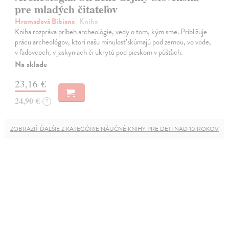
pre mladých čitateľov
Hromadová Bibiana
| Kniha
Kniha rozpráva príbeh archeológie, vedy o tom, kým sme. Približuje
prácu archeológov, ktorí našu minulosť skúmajú pod zemou, vo vode,
v ľadovcoch, v jaskyniach či ukrytú pod pieskom v púšťach.
Na sklade
23,16 €
24,90 €
?
ZOBRAZIŤ ĎALŠIE Z KATEGÓRIE NÁUČNÉ KNIHY PRE DETI NAD 10 ROKOV