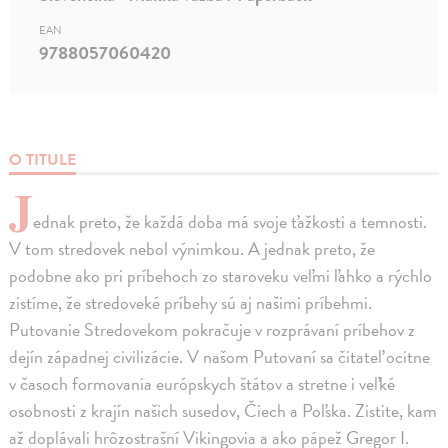
EAN
9788057060420
O TITULE
J
ednak preto, že každá doba má svoje ťažkosti a temnosti.
V tom stredovek nebol výnimkou. A jednak preto, že
podobne ako pri príbehoch zo staroveku veľmi ľahko a rýchlo
zistíme, že stredoveké príbehy sú aj našimi príbehmi.
Putovanie Stredovekom pokračuje v rozprávaní príbehov z
dejín západnej civilizácie. V našom Putovaní sa čitateľ ocitne
v časoch formovania európskych štátov a stretne i veľké
osobnosti z krajín našich susedov, Čiech a Poľska. Zistite, kam
až doplávali hrôzostrašní Vikingovia a ako pápež Gregor I.