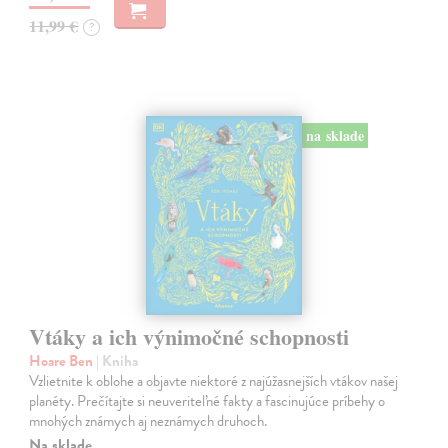
11,99 €
?
na sklade
Vtáky a ich výnimočné schopnosti
Hoare Ben
| Kniha
Vzlietnite k oblohe a objavte niektoré z najúžasnejších vtákov našej
planéty. Prečítajte si neuveriteľné fakty a fascinujúce príbehy o
mnohých známych aj neznámych druhoch.
Na sklade