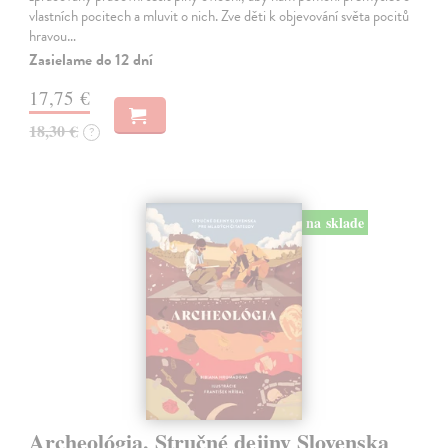
vlastních pocitech a mluvit o nich. Zve děti k objevování světa pocitů
hravou…
Zasielame do 12 dní
17,75 €
18,30 €
?
na sklade
Archeológia. Stručné dejiny Slovenska