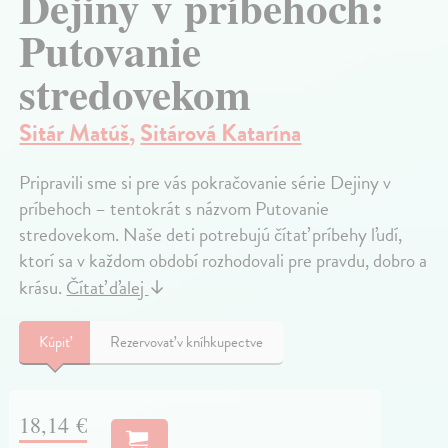
Dejiny v príbehoch:
Putovanie
stredovekom
Sitár Matúš
,
Sitárová Katarína
Pripravili sme si pre vás pokračovanie série Dejiny v
príbehoch – tentokrát s názvom Putovanie
stredovekom. Naše deti potrebujú čítať príbehy ľudí,
ktorí sa v každom období rozhodovali pre pravdu, dobro a
krásu.
Čítať ďalej
↓
Kúpiť
Rezervovať v kníhkupectve
18,14 €