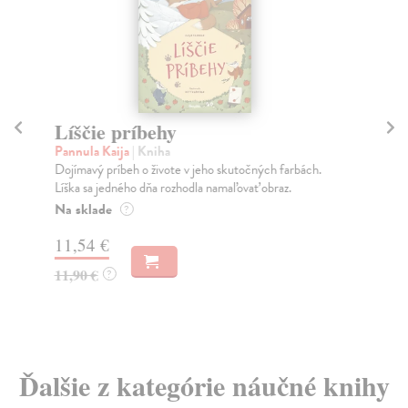
Líščie príbehy
P
Pannula Kaija
| Kniha
Wi
Dojímavý príbeh o živote v jeho skutočných farbách.
Vol
Líška sa jedného dňa rozhodla namaľovať obraz.
spi
Na sklade
Do
?
11,54 €
7,
11,90 €
7,
?
Ďalšie z kategórie náučné knihy