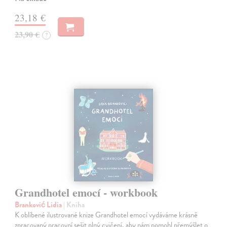
23,18 €
23,90 €
?
Grandhotel emocí - workbook
Branković Lidia
| Kniha
K oblíbené ilustrované knize Grandhotel emocí vydáváme krásně
zpracovaný pracovní sešit plný cvičení, aby nám pomohl přemýšlet o