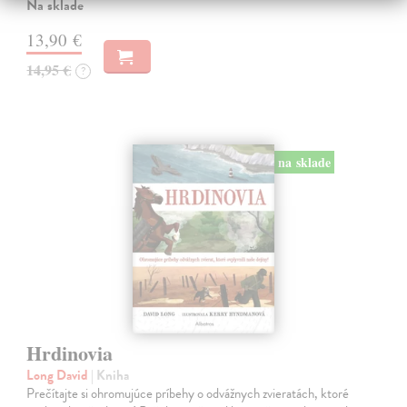
Na sklade
13,90 €
14,95 €
?
na sklade
Hrdinovia
Long David
| Kniha
Prečítajte si ohromujúce príbehy o odvážnych zvieratách, ktoré