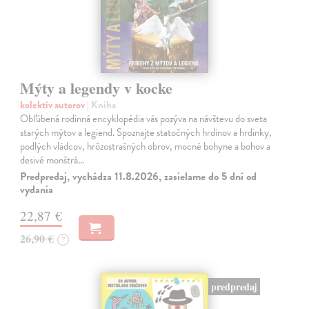
Mýty a legendy v kocke
kolektív autorov
| Kniha
Obľúbená rodinná encyklopédia vás pozýva na návštevu do sveta
starých mýtov a legiend. Spoznajte statočných hrdinov a hrdinky,
podlých vládcov, hrôzostrašných obrov, mocné bohyne a bohov a
desivé monštrá…
Predpredaj, vychádza 11.8.2026, zasielame do 5 dní od
vydania
22,87 €
26,90 €
?
predpredaj