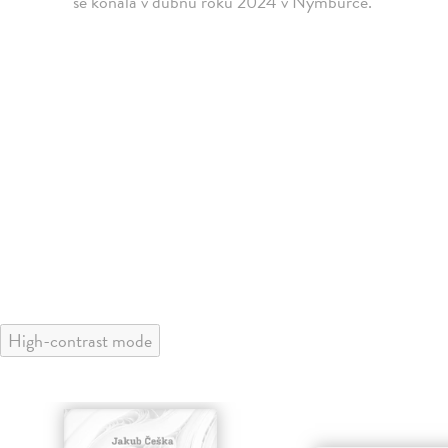
se konala v dubnu roku 2024 v Nymburce.
High-contrast mode