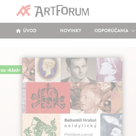
ÚVOD
NOVINKY
ODPORÚČANIA
na sklade