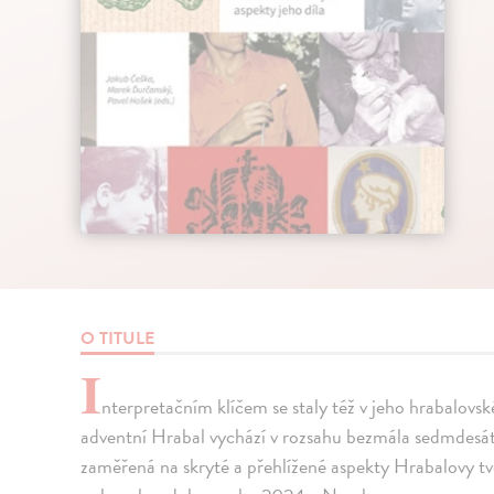
O TITULE
I
nterpretačním klíčem se staly též v jeho hrabalovs
adventní Hrabal vychází v rozsahu bezmála sedmdesát
zaměřená na skryté a přehlížené aspekty Hrabalovy tv