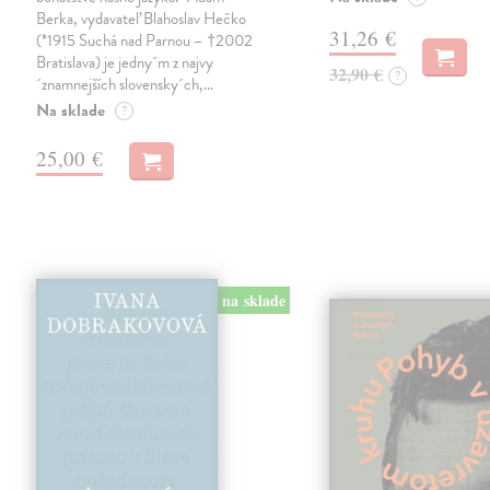
Berka, vydavateľ Blahoslav Hečko
31,26 €
(*1915 Suchá nad Parnou – †2002
Bratislava) je jedny´m z najvy
32,90 €
?
´znamnejších slovensky´ch,…
Na sklade
?
25,00 €
na sklade