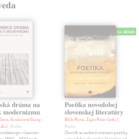
 veda
na sklade
nská dráma na
Poetika novodobej
 k modernizmu
slovenskej literatúry
ana, Kročanová Garay
Bílik René, Zajac Peter (eds.)
|
eds.)
| Kniha
Kniha
predstavuje v časovom
Zborník sa zaoberá zmenami poetiky
kov 1890 – 1920 texty
v novodobej slovenskej literatúre od