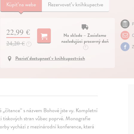
Kúpiť
na webe
Rezervovať v kníhkupectve
P
22,99 €
Na sklade – Zasielame
O
nasledujúci pracovný deň
24,20 €
?
Z
?
Pozrieť dostupnosť v kníhkupectvách
ké „čítance“ s názvem Bohové jste vy. Kompletní
i tiskových stran vůbec poprvé. Monografie
orby vychází z mezinárodní konference, která