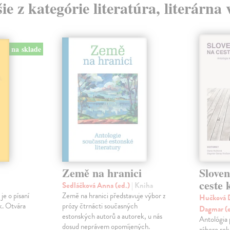
ie z kategórie literatúra, literárna
na sklade
Země na hranici
Slove
ceste
Sedláčková Anna (ed.)
| Kniha
je o písaní
Země na hranici představuje výbor z
Hučková D
k. Otvára
prózy čtrnácti současných
Dagmar (
estonských autorů a autorek, u nás
Antológia 
dosud neprávem opomíjených.
zábere ro