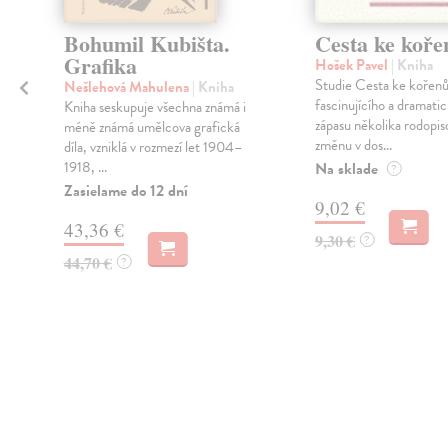
Bohumil Kubišta.
Cesta ke koř
Grafika
Hošek Pavel
| Kniha
Studie Cesta ke kořen
Nešlehová Mahulena
| Kniha
fascinujícího a dramati
Kniha seskupuje všechna známá i
zápasu několika rodopis
méně známá umělcova grafická
změnu v dos...
díla, vzniklá v rozmezí let 1904–
1918, ...
Na sklade
?
Zasielame do 12 dní
9,02 €
i
43,36 €
9,30 €
?
44,70 €
?