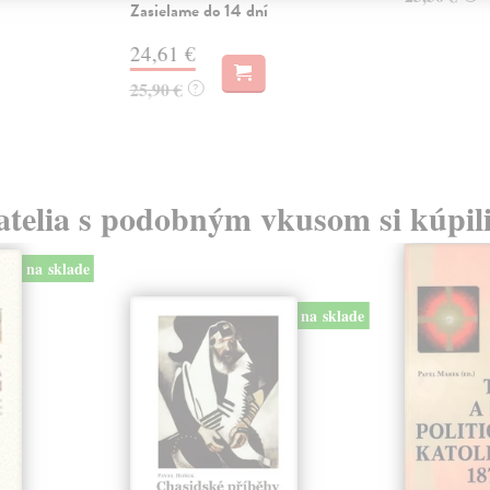
Zasielame do 14 dní
24,61 €
25,90 €
?
atelia s podobným vkusom si kúpili
na sklade
na sklade