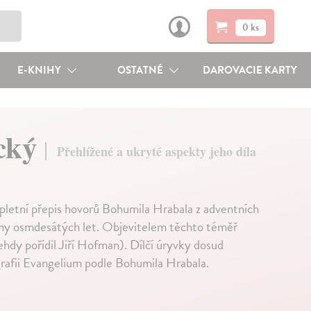
0 ks
E-KNIHY
OSTATNÉ
DAROVACIE KARTY
ický
Přehlížené a ukryté aspekty jeho díla
pletní přepis hovorů Bohumila Hrabala z adventních
oviny osmdesátých let. Objevitelem těchto téměř
dy pořídil Jiří Hofman). Dílčí úryvky dosud
grafii Evangelium podle Bohumila Hrabala.