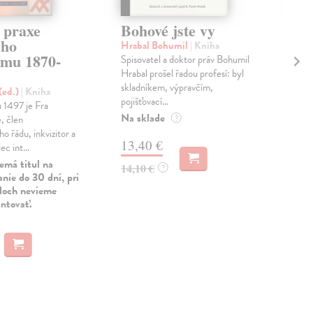
 praxe
Bohové jste vy
Ev
ého
Bo
Hrabal Bohumil
| Kniha
smu 1870-
Spisovatel a doktor práv Bohumil
Hoš
Hrabal prošel řadou profesí: byl
Lite
skladníkem, výpravčím,
patř
(ed.)
| Kniha
pojišťovací...
česk
 1497 je Fra
Byl..
Na sklade
, člen
?
Na 
o řádu, inkvizitor a
13,40 €
c int...
13
emá titul na
14,10 €
?
nie do 30 dní, pri
14,
uloch nevieme
antovať.