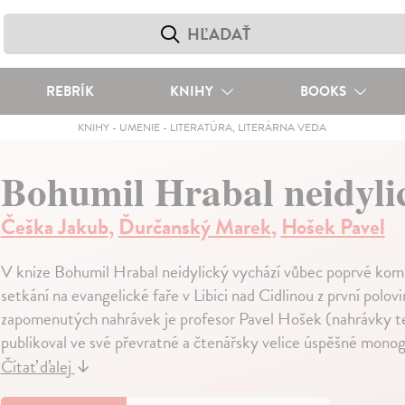
REBRÍK
KNIHY
BOOKS
KNIHY
-
UMENIE
-
LITERATÚRA, LITERÁRNA VEDA
Bohumil Hrabal neidyl
Češka Jakub
,
Ďurčanský Marek
,
Hošek Pavel
V knize Bohumil Hrabal neidylický vychází vůbec poprvé kom
setkání na evangelické faře v Libici nad Cidlinou z první pol
zapomenutých nahrávek je profesor Pavel Hošek (nahrávky teh
publikoval ve své převratné a čtenářsky velice úspěšné mono
Čítať ďalej
↓