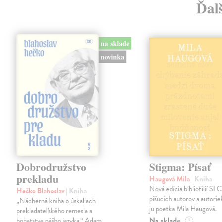
Ďalš
na sklade
novinka
Dobrodružstvo
Stigma: Písať
prekladu
Haugová Mila
| Kniha
Nová edícia bibliofílií SLC 
Hečko Blahoslav
| Kniha
píšucich autorov a autorie
„Nádherná kniha o úskaliach
ju poetka Mila Haugová.
prekladateľského remesla a
Na sklade
bohatstve nášho jazyka.“ Adam
?