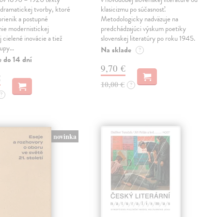
 dramatickej tvorby, ktoré
klasicizmu po súčasnosť.
prienik a postupné
Metodologicky nadväzuje na
ie modernistickej
predchádzajúci výskum poetiky
j cielené inovácie a tiež
slovenskej literatúry po roku 1945.
tupy…
Na sklade
?
e do 14 dní
9,70 €
€
10,00 €
?
?
novinka