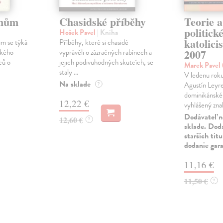
enům
Chasidské příběhy
Teorie a
politick
Hošek Pavel
| Kniha
katolici
ům se týká
Příběhy, které si chasidé
2007
ckého
vyprávěli o zázračných rabínech a
ců o
jejich podivuhodných skutcích, se
Marek Pavel 
staly ...
V ledenu roku
Na sklade
?
Agustín Leyre
dominikánskéh
12,22 €
vyhlášený znale
Dodávateľ n
12,60 €
?
sklade. Doda
starších tit
dodanie gar
11,16 €
11,50 €
?