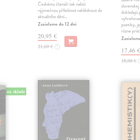
Českému čtenáři tak nabízí
slovenskej
výjimečnou příležitost nahlédnout do
dokladajú 
aktuálního dění…
vyhraňovan
Zasielame do 12 dní
poetiky, je
rôzne prís
20,95 €
Zasielam
21,60 €
?
17,46 
18,00 €
na sklade