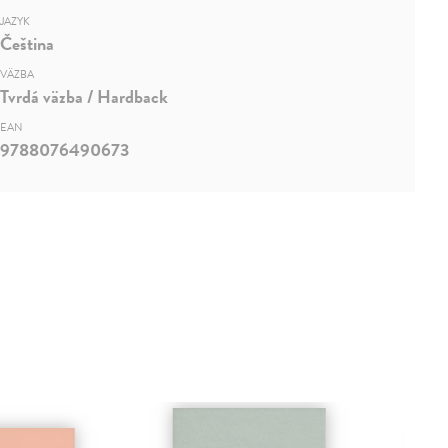
JAZYK
Čeština
VÄZBA
Tvrdá väzba / Hardback
EAN
9788076490673