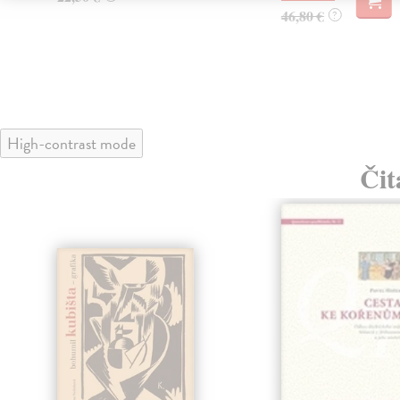
46,80 €
?
High-contrast mode
Čit