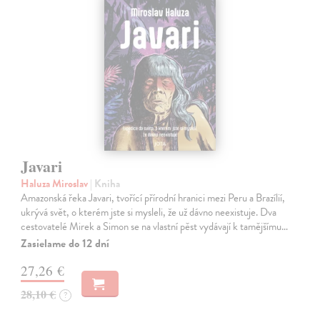
Javari
Haluza Miroslav
| Kniha
Amazonská řeka Javari, tvořící přírodní hranici mezi Peru a Brazílií,
ukrývá svět, o kterém jste si mysleli, že už dávno neexistuje. Dva
cestovatelé Mirek a Simon se na vlastní pěst vydávají k tamějšímu…
Zasielame do 12 dní
27,26 €
28,10 €
?