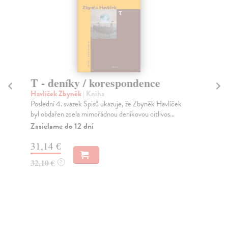
T - deníky / korespondence
V
O
Havlíček Zbyněk
| Kniha
Poslední 4. svazek Spisů ukazuje, že Zbyněk Havlíček
Ně
byl obdařen zcela mimořádnou deníkovou citlivos...
Lon
Op
Zasielame do 12 dní
Za
31,14 €
22
32,10 €
?
23