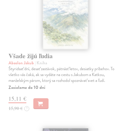
Všade žijú ľudia
Absolon Jakub
| Kniha
Štyridsať dní, desať zastávok, pätnásť letov, desiatky príbehov. To
všetko vás čaká, ak sa vydáte na cestu s Jakubom a Katkou,
manželským párom, ktorý sa rozhodol spoznávať svet a ľudí.
Zasielame do 10 dní
15,11 €
15,90 €
?