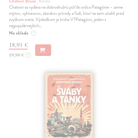
Chatwin Bruce
| Kniha
Chatwin sa vydáva na dobrodružnú púť do srdca Patagónie – zeme
mýtov, vyhnancov, zázrakov prírody a ľudí, ktorí sa sem utiahli pred
zvyškom sveta. Výsledkom je kniha V?Patagónii, jeden z
najpopulárnejších…
Na sklade
?
18,91 €
19,90 €
?