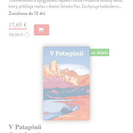
Turkmenistánu a Kyrgyzstánu napsala Nikola Hrušková osobitý deník,
který přibližuje realitu v dnešní Střední Asii. Zachycuje každodenní…
Zasielame do 12 dní
17,65 €
18,20 €
?
na sklade
V Patagónii