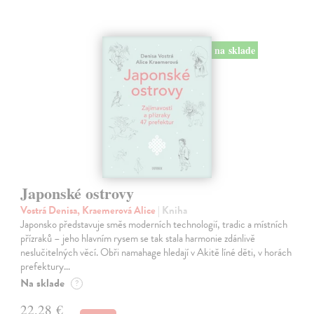
na sklade
Japonské ostrovy
Vostrá Denisa, Kraemerová Alice
| Kniha
Japonsko představuje směs moderních technologií, tradic a místních
přízraků – jeho hlavním rysem se tak stala harmonie zdánlivě
neslučitelných věcí. Obři namahage hledají v Akitě líné děti, v horách
prefektury…
Na sklade
?
22,28 €