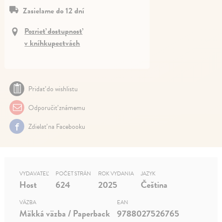
Zasielame do 12 dní
Pozrieť dostupnosť
v kníhkupectvách
Pridať do wishlistu
Odporučiť známemu
Zdielať na Facebooku
VYDAVATEĽ
POČET STRÁN
ROK VYDANIA
JAZYK
Host
624
2025
Čeština
VÄZBA
EAN
Mäkká väzba / Paperback
9788027526765