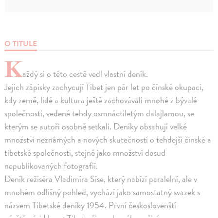
O TITULE
K
aždý si o této cestě vedl vlastní deník.
Jejich zápisky zachycují Tibet jen pár let po čínské okupaci,
kdy země, lidé a kultura ještě zachovávali mnohé z bývalé
společnosti, vedené tehdy osmnáctiletým dalajlamou, se
kterým se autoři osobně setkali. Deníky obsahují velké
množství neznámých a nových skutečností o tehdejší čínské a
tibetské společnosti, stejně jako množství dosud
nepublikovaných fotografií.
Deník režiséra Vladimíra Síse, který nabízí paralelní, ale v
mnohém odlišný pohled, vychází jako samostatný svazek s
názvem Tibetské deníky 1954. První českoslovenští