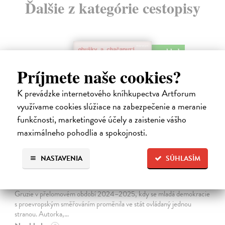
Ďalšie z kategórie cestopisy
na sklade
novinka
Príjmete naše cookies?
K prevádzke internetového kníhkupectva Artforum
využívame cookies slúžiace na zabezpečenie a meranie
funkčnosti, marketingové účely a zaistenie vášho
maximálneho pohodlia a spokojnosti.
NASTAVENIA
SÚHLASÍM
Obušky a chačapuri
Karlíková Eva
| Kniha
Kniha přináší svědectví o společenské, politické a kulturní situaci
Gruzie v přelomovém období 2024–2025, kdy se mladá demokracie
s proevropským směřováním proměnila ve stát ovládaný jednou
stranou. Autorka,…