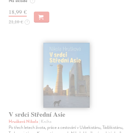
Na sklade
?
18,99 €
21,10 €
?
V srdci Střední Asie
Hrušková Nikola
| Kniha
Po třech letech života, práce a cestování v Uzbekistánu, Tádžikistánu,