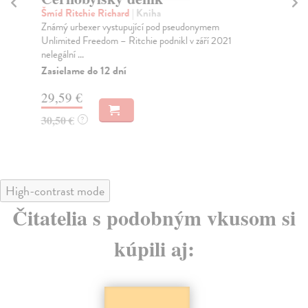
te
Šmíd Ritchie Richard
| Kniha
Známý urbexer vystupující pod pseudonymem
Ko
Unlimited Freedom – Ritchie podnikl v září 2021
„Al
nelegální ...
Alj
Zasielame do 12 dní
Za
29,59 €
29
30,50 €
?
30
High-contrast mode
Čitatelia s podobným vkusom si
kúpili aj: