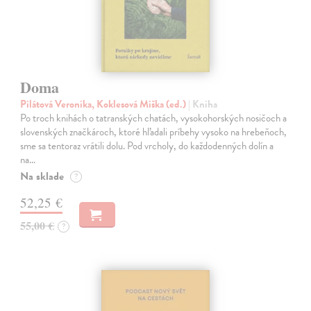
Doma
Pilátová Veronika, Koklesová Miška (ed.)
| Kniha
Po troch knihách o tatranských chatách, vysokohorských nosičoch a
slovenských značkároch, ktoré hľadali príbehy vysoko na hrebeňoch,
sme sa tentoraz vrátili dolu. Pod vrcholy, do každodenných dolín a
na…
Na sklade
?
52,25 €
55,00 €
?