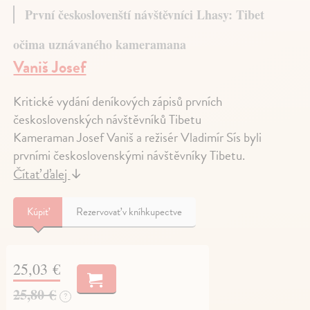
První českoslovenští návštěvníci Lhasy: Tibet
očima uznávaného kameramana
Vaniš Josef
Kritické vydání deníkových zápisů prvních
československých návštěvníků Tibetu
Kameraman Josef Vaniš a režisér Vladimír Sís byli
prvními československými návštěvníky Tibetu.
Čítať ďalej
↓
Kúpiť
Rezervovať v kníhkupectve
25,03 €
25,80 €
?