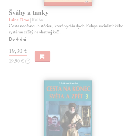
Šváby a tanky
Laine Timo
| Kniha
Cesta nedávnou históriou, ktorá vyráža dych. Kolaps socialistického
systému zažitý na vlastnej koži.
Do 4 dní
19,30 €
19,90 €
?