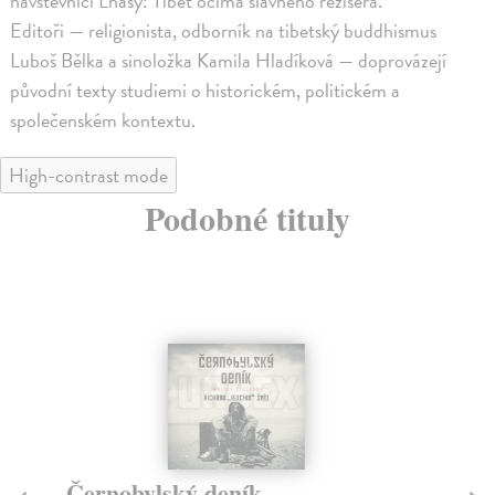
návštěvníci Lhasy: Tibet očima slavného režiséra.
Editoři — religionista, odborník na tibetský buddhismus
Luboš Bělka a sinoložka Kamila Hladíková — doprovázejí
původní texty studiemi o historickém, politickém a
společenském kontextu.
High-contrast mode
Podobné tituly
Černobylský deník
Al