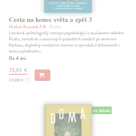
Cesta na konec světa a zpět 3
Hrabal-Krondak F.R.
| Kniha
Literárně-politologický cestopis pojednávající o současném reálném
Rusku, tentokrát o autorových posledních cestách po severním
Kavkazu, doplněný množstvím ilustrací a reprodukcí dokumentů v
textu a především…
Do 4 dní
32,01 €
33,00 €
?
na sklade