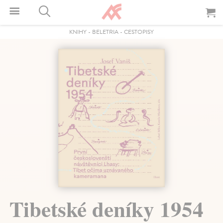
KNIHY
-
BELETRIA
-
CESTOPISY
Tibetské deníky 1954