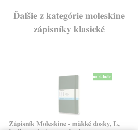
Ďalšie z kategórie moleskine
zápisníky klasické
na sklade
Zápisník Moleskine - mäkké dosky, L,
bodkovaný - tmavozelený