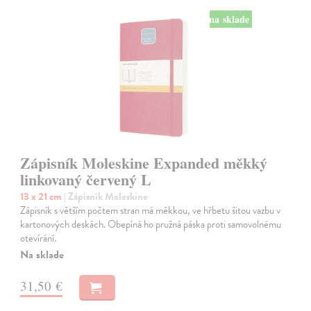
na sklade
Zápisník Moleskine Expanded měkký
linkovaný červený L
13 x 21 cm
| Zápisník Moleskine
Zápisník s větším počtem stran má měkkou, ve hřbetu šitou vazbu v
kartonových deskách. Obepíná ho pružná páska proti samovolnému
otevírání.
Na sklade
31,50 €