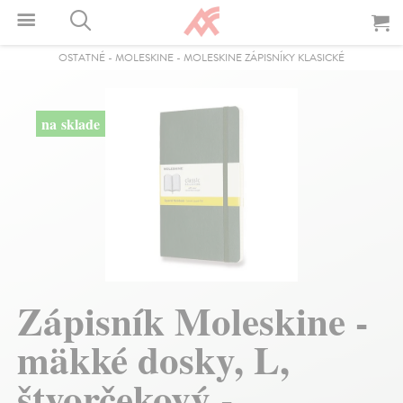
OSTATNÉ
-
MOLESKINE
-
MOLESKINE ZÁPISNÍKY KLASICKÉ
na sklade
Zápisník Moleskine -
mäkké dosky, L,
štvorčekový -