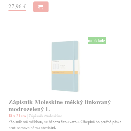
27,96 €
na sklade
Zápisník Moleskine měkký linkovaný
modrozelený L
13 x 21 cm
| Zápisník Moleskine
Zápisník má měkkou, ve hřbetu šitou vazbu. Obepíná ho pružná páska
proti samovolnému otevírání.