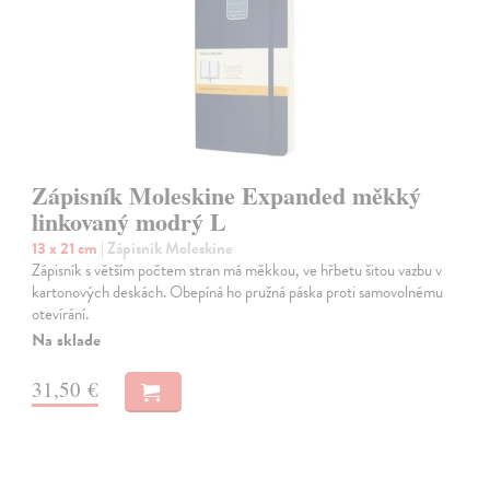
Zápisník Moleskine Expanded měkký
linkovaný modrý L
13 x 21 cm
| Zápisník Moleskine
Zápisník s větším počtem stran má měkkou, ve hřbetu šitou vazbu v
kartonových deskách. Obepíná ho pružná páska proti samovolnému
otevírání.
Na sklade
31,50 €