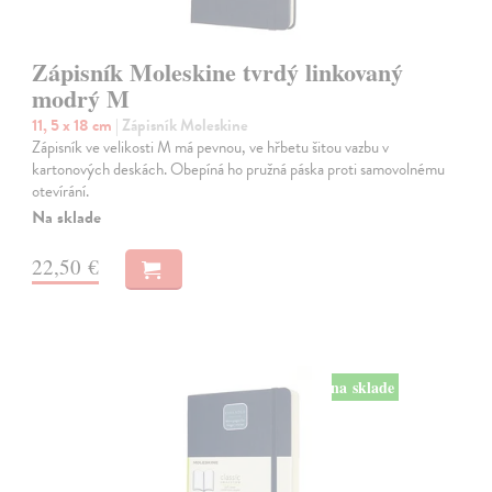
Zápisník Moleskine tvrdý linkovaný
modrý M
11, 5 x 18 cm
| Zápisník Moleskine
Zápisník ve velikosti M má pevnou, ve hřbetu šitou vazbu v
kartonových deskách. Obepíná ho pružná páska proti samovolnému
otevírání.
Na sklade
22,50 €
na sklade