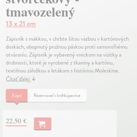
tmavozelený
13 x 21 cm
Zápisník s mäkkou, v chrbte šitou väzbou v kartónových
doskách, obopnutý pružnou páskou proti samovoľnému
otváraniu. Zápisník je vybavený vreckom na vizitky a
drobnosti, ktoré je vyrobené z tkaniny a kartónu,
textilnou záložkou a letákom s históriou Moleskine.
Čítať ďalej
↓
Kúpiť
Rezervovať v kníhkupectve
22,50 €