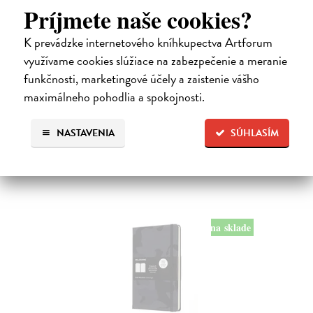
13 x 21 cm
| Zápisník Moleskine
Príjmete naše cookies?
Zápisník s mäkkou, v chrbte šitou väzbou v kartónových doskách,
obopnutý pružnou páskou proti samovoľnému otváraniu. Zápisník je
K prevádzke internetového kníhkupectva Artforum
vybavený vreckom na vizitky a drobnosti, ktoré je vyrobené z tkaniny
a kartónu,…
využívame cookies slúžiace na zabezpečenie a meranie
Na sklade
funkčnosti, marketingové účely a zaistenie vášho
maximálneho pohodlia a spokojnosti.
22,50 €
NASTAVENIA
SÚHLASÍM
na sklade