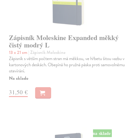
Zápisník Moleskine Expanded měkký
čistý modrý L
13 x 21 cm
| Zápisník Moleskine
Zápisník s větším počtem stran má měkkou, ve hřbetu šitou vazbu v
kartonových deskách. Obepíná ho pružná páska proti samovolnému
otevírání.
Na sklade
31,50 €
na sklade