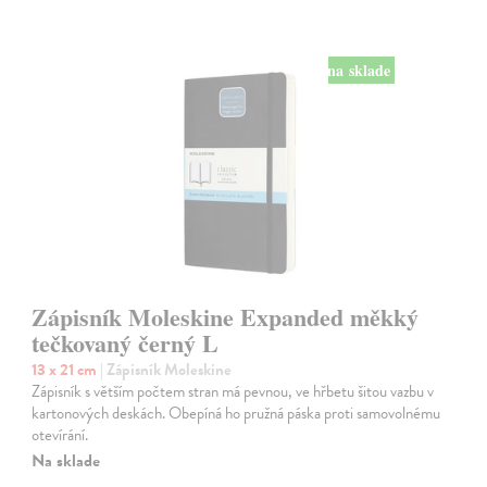
na sklade
Zápisník Moleskine Expanded měkký
tečkovaný černý L
13 x 21 cm
| Zápisník Moleskine
Zápisník s větším počtem stran má pevnou, ve hřbetu šitou vazbu v
kartonových deskách. Obepíná ho pružná páska proti samovolnému
otevírání.
Na sklade