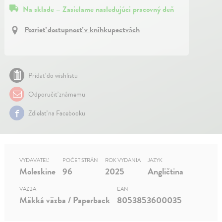
Na sklade – Zasielame nasledujúci pracovný deň
Pozrieť dostupnosť v kníhkupectvách
Pridať do wishlistu
Odporučiť známemu
Zdielať na Facebooku
VYDAVATEĽ
POČET STRÁN
ROK VYDANIA
JAZYK
Moleskine
96
2025
Angličtina
VÄZBA
EAN
Mäkká väzba / Paperback
8053853600035