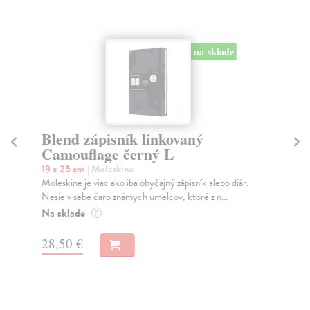
na sklade
Blend zápisník linkovaný
Z
Camouflage černý L
Im
li
19 x 25 cm
| Moleskine
Moleskine je viac ako iba obyčajný zápisník alebo diár.
13 
Nesie v sebe čaro známych umelcov, ktoré z n...
Záp
Imp
Na sklade
?
parí
Na
28,50 €
30