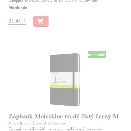
Obepíná ho pružná páska proti samovolnému otevírání.
Na sklade
21,40 €
na sklade
Zápisník Moleskine tvrdý čistý černý M
11, 5 x 18 cm
| Zápisník Moleskine
Zápisník ve velikosti M má pevnou, ve hřbetu šitou vazbu v