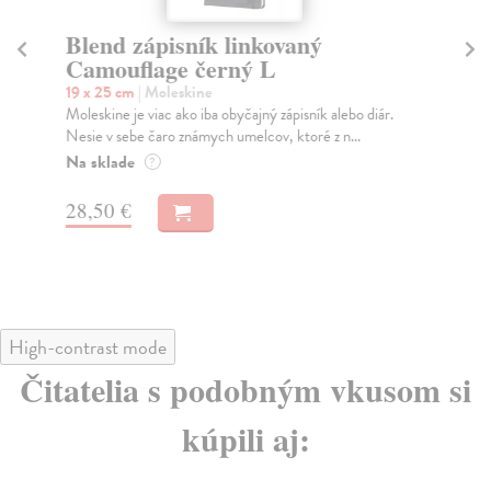
Blend zápisník linkovaný
Z
Camouflage černý L
Im
li
19 x 25 cm
| Moleskine
Moleskine je viac ako iba obyčajný zápisník alebo diár.
13 
Nesie v sebe čaro známych umelcov, ktoré z n...
Záp
Imp
Na sklade
?
parí
Na
28,50 €
30
High-contrast mode
Čitatelia s podobným vkusom si
kúpili aj: