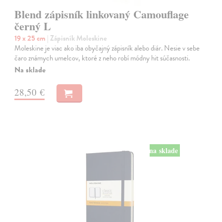
Blend zápisník linkovaný Camouflage
černý L
19 x 25 cm
| Zápisník Moleskine
Moleskine je viac ako iba obyčajný zápisník alebo diár. Nesie v sebe
čaro známych umelcov, ktoré z neho robí módny hit súčasnosti.
Na sklade
28,50 €
na sklade