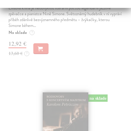
Ellis Warren
| Kniha
Ellisova kniha je neobvyklou literární poctou legendární jazzové
zpěvačce a pianistce Nině Simone. Světoznámý hudebník v ní vypráví
příběh zdánlivě bezvýznamného předmětu – žvýkačky, kterou
Simone během…
Na sklade
?
12,92 €
13,60 €
?
na sklade