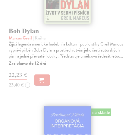
Bob Dylan
Marcus Greil
| Kniha
Žijící legenda americké hudební a kulturní publicistiky Greil Marcus
vypráví příběh Boba Dylana prostřednictvím jeho šesti autorských
písní a jedné převzaté lidovky. Představuje umělcovu šedesátiletou…
Zasielame do 12 dní
22,23 €
23,40 €
?
na sklade