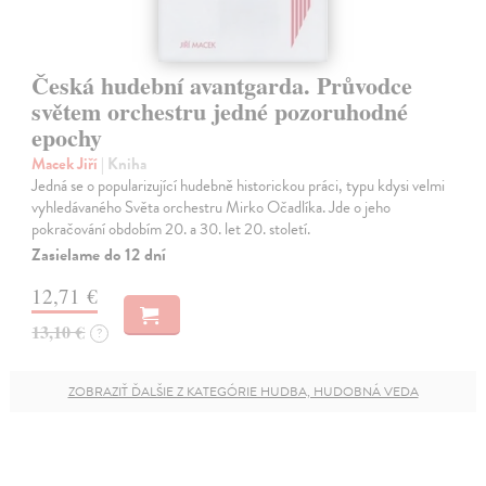
Česká hudební avantgarda. Průvodce
světem orchestru jedné pozoruhodné
epochy
Macek Jiří
| Kniha
Jedná se o popularizující hudebně historickou práci, typu kdysi velmi
vyhledávaného Světa orchestru Mirko Očadlíka. Jde o jeho
pokračování obdobím 20. a 30. let 20. století.
Zasielame do 12 dní
12,71 €
13,10 €
?
ZOBRAZIŤ ĎALŠIE Z KATEGÓRIE HUDBA, HUDOBNÁ VEDA