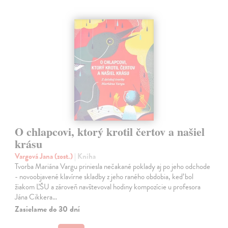
O chlapcovi, ktorý krotil čertov a našiel
krásu
Vargová Jana (zost.)
| Kniha
Tvorba Mariána Vargu priniesla nečakané poklady aj po jeho odchode
- novoobjavené klavírne skladby z jeho raného obdobia, keď bol
žiakom ĽŠU a zároveň navštevoval hodiny kompozície u profesora
Jána Cikkera…
Zasielame do 30 dní