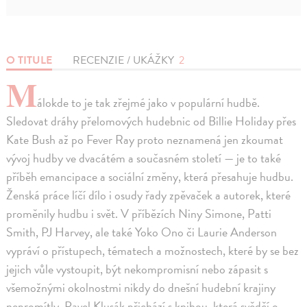
O TITULE
RECENZIE / UKÁŽKY
2
M
álokde to je tak zřejmé jako v populární hudbě.
Sledovat dráhy přelomových hudebnic od Billie Holiday přes
Kate Bush až po Fever Ray proto neznamená jen zkoumat
vývoj hudby ve dvacátém a současném století — je to také
příběh emancipace a sociální změny, která přesahuje hudbu.
Ženská práce líčí dílo i osudy řady zpěvaček a autorek, které
proměnily hudbu i svět. V příbězích Niny Simone, Patti
Smith, PJ Harvey, ale také Yoko Ono či Laurie Anderson
vypráví o přístupech, tématech a možnostech, které by se bez
jejich vůle vystoupit, být nekompromisní nebo zápasit s
všemožnými okolnostmi nikdy do dnešní hudební krajiny
nepromítly. Pavel Klusák přichází s knihou, která svědčí o