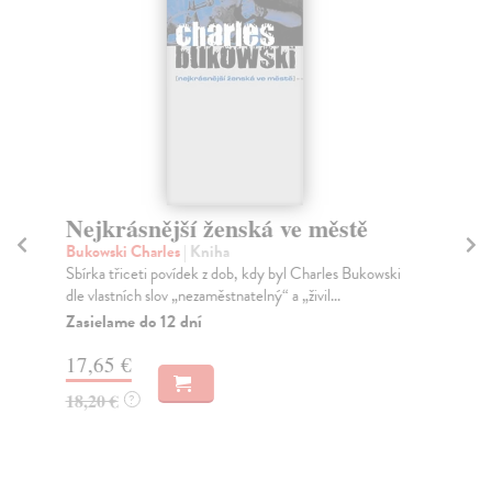
Nejkrásnější ženská ve městě
R
Bukowski Charles
| Kniha
Sk
Sbírka třiceti povídek z dob, kdy byl Charles Bukowski
Bás
dle vlastních slov „nezaměstnatelný“ a „živil...
pre
Zasielame do 12 dní
Do
dní
17,65 €
gar
18,20 €
?
8,
8,