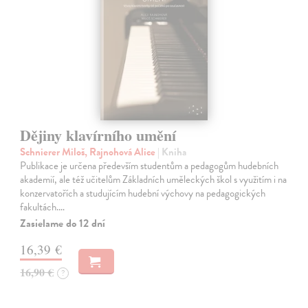
Dějiny klavírního umění
Schnierer Miloš, Rajnohová Alice
| Kniha
Publikace je určena především studentům a pedagogům hudebních
akademií, ale též učitelům Základních uměleckých škol s využitím i na
konzervatořích a studujícím hudební výchovy na pedagogických
fakultách.…
Zasielame do 12 dní
16,39 €
16,90 €
?