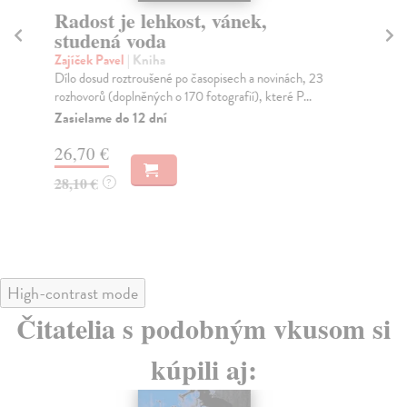
Radost je lehkost, vánek,
Ne
studená voda
Zaj
Sou
Zajíček Pavel
| Kniha
slo
Dílo dosud roztroušené po časopisech a novinách, 23
rozhovorů (doplněných o 170 fotografií), které P...
Na
Zasielame do 12 dní
26
26,70 €
28
28,10 €
?
High-contrast mode
Čitatelia s podobným vkusom si
kúpili aj: