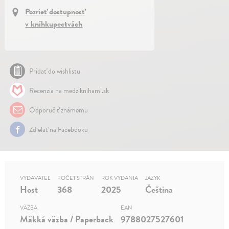
Pozrieť dostupnosť
v kníhkupectvách
Pridať do wishlistu
Recenzia na medziknihami.sk
Odporučiť známemu
Zdielať na Facebooku
VYDAVATEĽ
POČET STRÁN
ROK VYDANIA
JAZYK
Host
368
2025
Čeština
VÄZBA
EAN
Mäkká väzba / Paperback
9788027527601