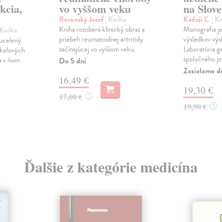
kcia,
vo vyššom veku
na Slov
Rovenský Jozef
| Kniha
Kádaši Ľ.
| K
Kniha rozoberá klinický obraz a
Monografia j
 Kniha
priebeh reumatoidnej artritídy
výsledkov vý
 ucelený
začínajúcej vo vyššom veku.
Laboratória g
rkelových
spoločného pra
a v ňom
Do 5 dní
Zasielame d
16,49 €
19,30 €
17,00 €
?
19,90 €
?
Ďalšie z kategórie medicína