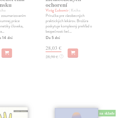
ensku
ochorení
po
niha
Virág Ľubomír
| Kniha
Kri
e zosumarizovaním
Príručka pre všeobecných
Obs
skumnej práce
praktických lekárov. Brožúra
char
enetiky človeka,
poskytuje komplexný prehľad o
poh
...
bezpečnosti lieč...
rizi
o 14 dní
Do 5 dní
Do 
28,03 €
28
28,90 €
28,
?
na sklade