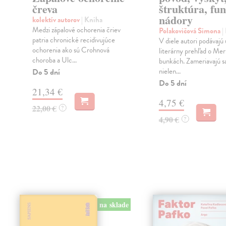
čreva
štruktúra, fun
nádory
kolektív autorov
| Kniha
v
Medzi zápalové ochorenia čriev
Polakovičová Simona
|
patria chronické recidivujúce
V diele autori podávajú
ochorenia ako sú Crohnová
literárny prehľad o Me
choroba a Ulc...
bunkách. Zameriavajú s
nielen...
Do 5 dní
Do 5 dní
21,34 €
4,75 €
22,00 €
?
4,90 €
?
na sklade