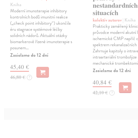
nestandardních
Kniha
Moderní imunoterapie inhibitory
situacích
kontrolních bodů imunitní reakce
kolektív autorov
| Kniha
(„check point inhibitory“) ukončila
Prakticky zaměřený klini
éru stagnace systémové léčby
průvodce moderní akutní 
solidních nádorů. Aktuální otázky
ischemické CMP napříč 
biomarkerově řízené imunoterapie s
spektrem rekanalizačních
posunem…
Zahrnuje kapitoly o intrave
Zasielame do 12 dní
intraarteriální trombolýze 
mechanické trombektomi
45,40 €
Zasielame do 12 dní
46,80 €
?
40,84 €
42,10 €
?