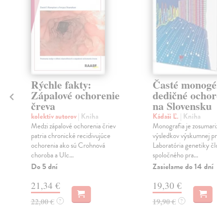
Rýchle fakty:
Časté monogé
Zápalové ochorenie
dedičné ochor
čreva
na Slovensku
kolektív autorov
| Kniha
Kádaši Ľ.
| Kniha
Medzi zápalové ochorenia čriev
Monografia je zosumar
patria chronické recidivujúce
výsledkov výskumnej p
ochorenia ako sú Crohnová
Laboratória genetiky čl
choroba a Ulc...
spoločného pra...
h
Do 5 dní
Zasielame do 14 dní
21,34 €
19,30 €
22,00 €
19,90 €
?
?