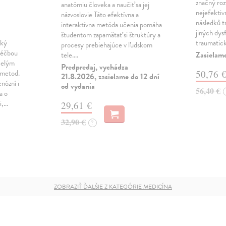
značný rozv
anatómiu človeka a naučiť sa jej
nejefektiv
názvoslovie Táto efektívna a
následků 
interaktívna metóda učenia pomáha
jiných dys
študentom zapamätať si štruktúry a
cký
traumatic
procesy prebiehajúce v ľudskom
léčbou
Zasielame
tele.…
celým
Predpredaj, vychádza
 metod.
50,76 
21.8.2026, zasielame do 12 dní
nózní i
od vydania
56,40 €
a o
i,…
29,61 €
32,90 €
?
ZOBRAZIŤ ĎALŠIE Z KATEGÓRIE MEDICÍNA