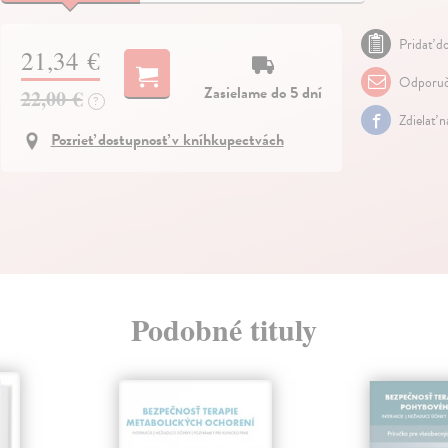
Pridať do
21,34 €
Odporuč
Zasielame do 5 dní
22,00 €
?
Zdielať 
Pozrieť dostupnosť v kníhkupectvách
Podobné tituly