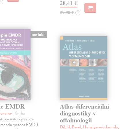
?
28,41 €
29,90 €
?
novinka
pie EMDR
Atlas diferenciální
diagnostiky v
rancine
| Kniha
oftalmologii
ntuice autorky v roce
namenala metoda EMDR
Diblík Pavel, Heissigerová Jarmila,