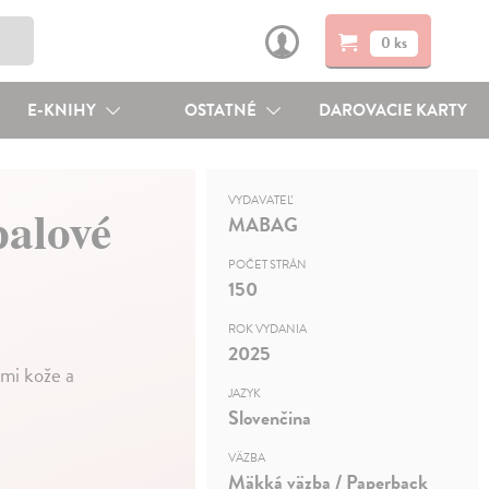
0 ks
E-KNIHY
OSTATNÉ
DAROVACIE KARTY
VYDAVATEĽ
palové
MABAG
POČET STRÁN
150
ROK VYDANIA
2025
ami kože a
JAZYK
Slovenčina
VÄZBA
Mäkká väzba / Paperback