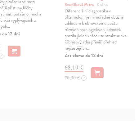
oj a zařadila se mezi
Svozílková Petra
| Kniha
nější přístupy léčby
Diferenciální diagnostika v
traumat, potažmo mnoha
oftalmologii je mimořádně obtížná
funkcí vyplývajících z
vzhledem k obrovskému počtu
kých…
různých nozologických jednotek
 do 12 dní
postihujících každou ze struktur oka.
Obrazový atlas přináší přehled
€
nejčastějších…
Zasielame do 12 dní
?
68,19 €
70,30 €
?