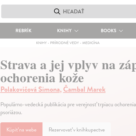
REBRÍK
KNIHY
BOOKS
KNIHY
-
PRÍRODNÉ VEDY
-
MEDICÍNA
Strava a jej vplyv na zá
ochorenia kože
Polakovičová Simona
,
Čambal Marek
Populárno-vedecká publikácia pre verejnosť trpiacu ochoreni
psoriázou.
Kúpiť
na webe
Rezervovať v kníhkupectve