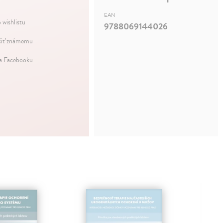
EAN
 wishlistu
9788069144026
iť známemu
na Facebooku