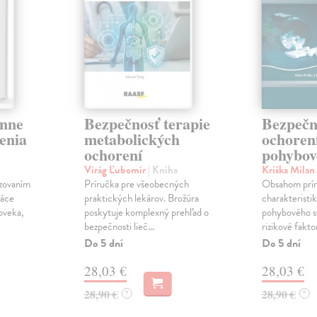
nne
Bezpečnosť terapie
Bezpečn
enia
metabolických
ochoren
ochorení
pohybov
Virág Ľubomír
| Kniha
Kriška Milan
izovaním
Príručka pre všeobecných
Obsahom prír
ráce
praktických lekárov. Brožúra
charakteristi
oveka,
poskytuje komplexný prehľad o
pohybového s
bezpečnosti lieč...
rizikové faktor
Do 5 dní
Do 5 dní
28,03 €
28,03 €
28,90 €
28,90 €
?
?