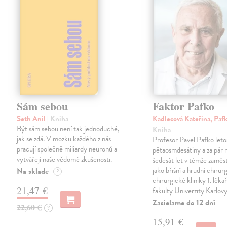
Sám sebou
Faktor Pafko
Seth Anil
| Kniha
Kadlecová Kateřina, Paf
Být sám sebou není tak jednoduché,
Kniha
jak se zdá. V mozku každého z nás
Profesor Pavel Pafko letos
pracují společně miliardy neuronů a
pětaosmdesátiny a za pár 
vytvářejí naše vědomé zkušenosti.
šedesát let v témže zaměst
jako břišní a hrudní chirurg 
Na sklade
?
chirurgické kliniky 1. léka
21,47 €
fakulty Univerzity Karlov
Zasielame do 12 dní
22,60 €
?
15,91 €