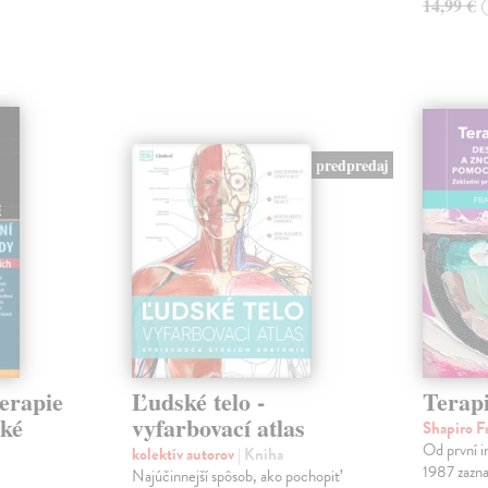
14,99 €
predpredaj
erapie
Ľudské telo -
Tera
cké
vyfarbovací atlas
Shapiro F
Od první i
kolektív autorov
| Kniha
1987 zaz
Najúčinnejší spôsob, ako pochopiť