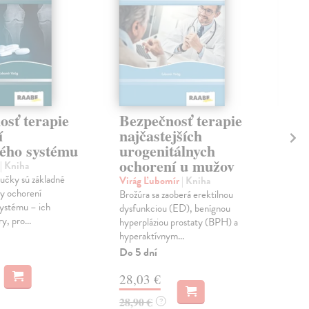
osť terapie
Bezpečnosť terapie
Vy
í
najčastejších
fa
ého systému
urogenitálnych
Beň
ochorení u mužov
Štud
| Kniha
stre
učky sú základné
Virág Ľubomír
| Kniha
štú
ky ochorení
Brožúra sa zaoberá erektilnou
zdra
ystému – ich
dysfunkciou (ED), benígnou
y, pro...
Zas
hyperpláziou prostaty (BPH) a
hyperaktívnym...
27
Do 5 dní
28,
28,03 €
28,90 €
?