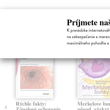
Príjmete na
High-contrast mode
Čit
K prevádzke internetové
na zabezpečenie a merani
maximálneho pohodlia a 
Rýchle fakty:
Merkelove bu
Zápalové ochorenie
pôvod, výskyt