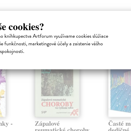
še cookies?
atelia s podobným vkusom si kúpili
ho kníhkupectva Artforum využívame cookies slúžiace
e funkčnosti, marketingové účely a zaistenie vášho
spokojnosti.
nky -
Zápalové
Časté m
,
reumatické choroby
dedičné