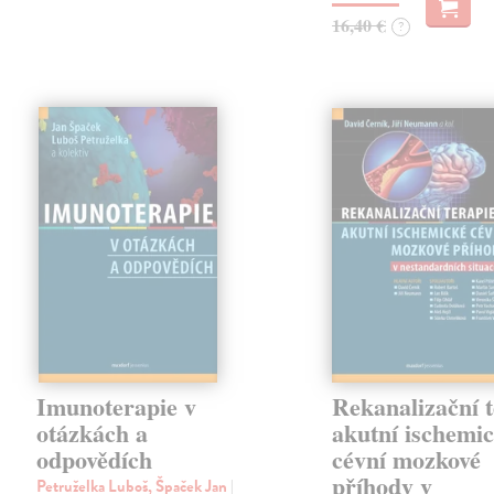
16,40 €
?
Imunoterapie v
Rekanalizační t
otázkách a
akutní ischemi
odpovědích
cévní mozkové
příhody v
Petruželka Luboš, Špaček Jan
|