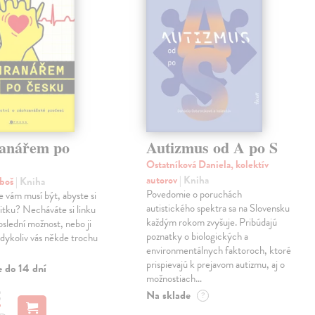
anářem po
Autizmus od A po S
Ostatníková Daniela, kolektív
autorov
| Kniha
uboš
| Kniha
Povedomie o poruchách
e vám musí být, abyste si
autistického spektra sa na Slovensku
anitku? Necháváte si linku
každým rokom zvyšuje. Pribúdajú
oslední možnost, nebo ji
poznatky o biologických a
kdykoliv vás někde trochu
environmentálnych faktoroch, ktoré
prispievajú k prejavom autizmu, aj o
e do 14 dní
možnostiach…
€
Na sklade
?