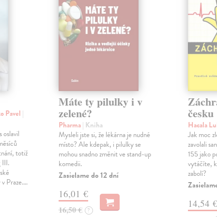
Máte ty pilulky i v
Záchr
zelené?
česku
ko Pavel
|
Pharma
| Kniha
Hacala L
 oslavil
Mysleli jste si, že lékárna je nudné
Jak moc zl
měsíců
místo? Ale kdepak, i pilulky se
zavolali s
nání, totiž
mohou snadno změnit ve stand-up
155 jako p
III.
komedii.
vytáčíte, 
řské
zabolí?
Zasielame do 12 dní
y v Praze.…
Zasielam
16,01 €
14,54 
16,50 €
?