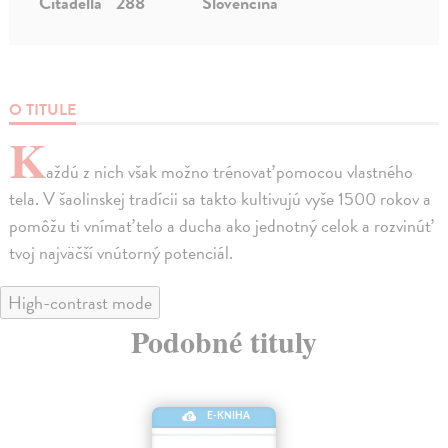
Citadella
288
Slovenčina
O TITULE
K
aždú z nich však možno trénovať pomocou vlastného
tela. V šaolinskej tradícii sa takto kultivujú vyše 1500 rokov a
pomôžu ti vnímať telo a ducha ako jednotný celok a rozvinúť
tvoj najväčší vnútorný potenciál.
High-contrast mode
Podobné tituly
E-KNIHA