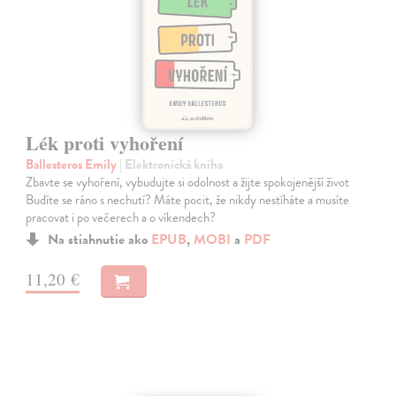
Lék proti vyhoření
Ballesteros Emily
| Elektronická kniha
Zbavte se vyhoření, vybudujte si odolnost a žijte spokojenější život
Budíte se ráno s nechutí? Máte pocit, že nikdy nestíháte a musíte
pracovat i po večerech a o víkendech?
Na stiahnutie ako
EPUB
,
MOBI
a
PDF
11,20 €