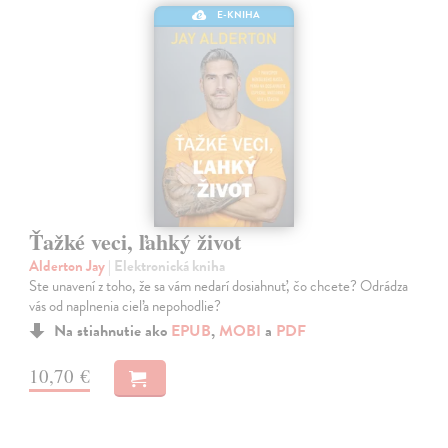
E-KNIHA
Ťažké veci, ľahký život
Alderton Jay
| Elektronická kniha
Ste unavení z toho, že sa vám nedarí dosiahnuť, čo chcete? Odrádza
vás od naplnenia cieľa nepohodlie?
Na stiahnutie ako
EPUB
,
MOBI
a
PDF
10,70 €