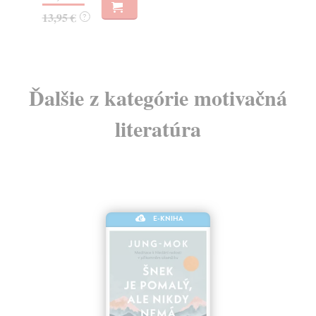
17
13,95 €
?
Ďalšie z kategórie motivačná
literatúra
E-KNIHA