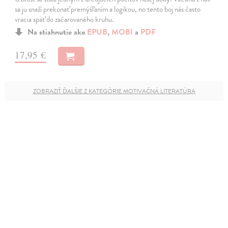
sa ju snaží prekonať premýšľaním a logikou, no tento boj nás často
vracia späť do začarovaného kruhu.
Na stiahnutie ako
EPUB
,
MOBI
a
PDF
17,95 €
ZOBRAZIŤ ĎALŠIE Z KATEGÓRIE MOTIVAČNÁ LITERATÚRA