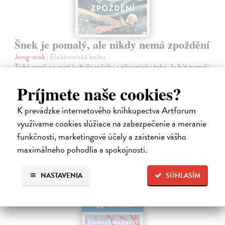
Šnek je pomalý, ale nikdy nemá zpoždění
Jung-mok
| Elektronická kniha
Tichá revoluce proti kultuře spěchu a připomínka toho, že být pomalý
neznamená být líný Už vás někdy napadlo, že šnek, který se pohybuje
pomalu, nikdy nedorazí na konec cesty? Už jste ho někdy chtěli
Príjmete naše cookies?
popadnout…
Na stiahnutie ako
EPUB
a
MOBI
K prevádzke internetového kníhkupectva Artforum
využívame cookies slúžiace na zabezpečenie a meranie
11,13 €
funkčnosti, marketingové účely a zaistenie vášho
maximálneho pohodlia a spokojnosti.
NASTAVENIA
SÚHLASÍM
E-KNIHA