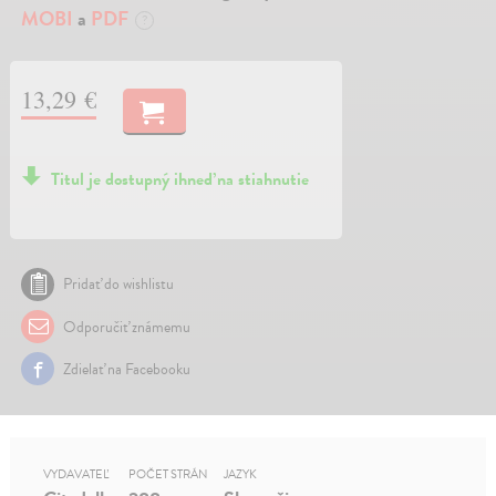
MOBI
a
PDF
?
13,29 €
Titul je dostupný ihneď na stiahnutie
Pridať do wishlistu
Odporučiť známemu
Zdielať na Facebooku
VYDAVATEĽ
POČET STRÁN
JAZYK