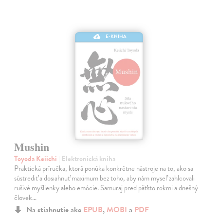
E-KNIHA
Mushin
Toyoda Keiichi
| Elektronická kniha
Praktická príručka, ktorá ponúka konkrétne nástroje na to, ako sa
sústrediť a dosiahnuť maximum bez toho, aby nám myseľ zahlcovali
rušivé myšlienky alebo emócie. Samuraj pred päťsto rokmi a dnešný
človek…
Na stiahnutie ako
EPUB
,
MOBI
a
PDF