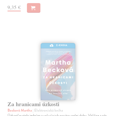
9,35 €
E-KNIHA
Za hranicami úzkosti
Becková Martha
| Elektronická kniha
Úzkosť sa stala jedným z určujúcich pocitov našej doby. Väčšina z nás