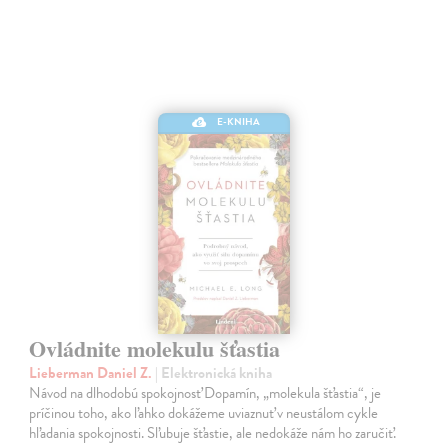
E-KNIHA
Ovládnite molekulu šťastia
Lieberman Daniel Z.
| Elektronická kniha
Návod na dlhodobú spokojnosť Dopamín, „molekula šťastia“, je
príčinou toho, ako ľahko dokážeme uviaznuť v neustálom cykle
hľadania spokojnosti. Sľubuje šťastie, ale nedokáže nám ho zaručiť.