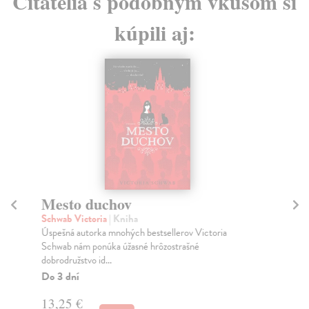
Čitatelia s podobným vkusom si
kúpili aj:
Mesto duchov
Du
Schwab Victoria
| Kniha
Rat
Úspešná autorka mnohých bestsellerov Victoria
Jos
Schwab nám ponúka úžasné hrôzostrašné
nád
dobrodružstvo id...
Za
Do 3 dní
15
13,25 €