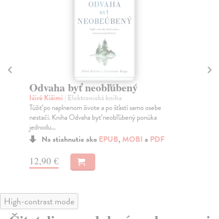
Odvaha byť neobľúbený
A
Ičiró Kišimi
| Elektronická kniha
Fol
Túžiť po naplnenom živote a po šťastí samo osebe
„Ak
nestačí. Kniha Odvaha byť neobľúbený ponúka
je,
jednodu...
Na stiahnutie ako
EPUB
,
MOBI
a
PDF
12
12,90 €
High-contrast mode