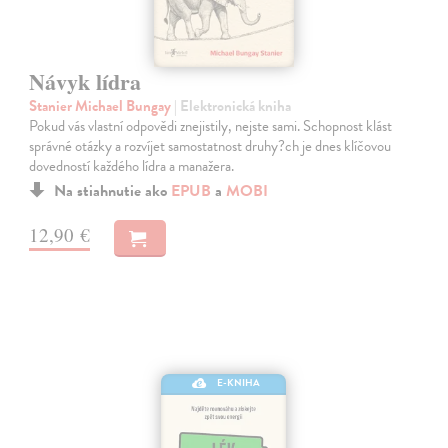
Návyk lídra
Stanier Michael Bungay
| Elektronická kniha
Pokud vás vlastní odpovědi znejistily, nejste sami. Schopnost klást
správné otázky a rozvíjet samostatnost druhy?ch je dnes klíčovou
dovedností každého lídra a manažera.
Na stiahnutie ako
EPUB
a
MOBI
12,90 €
E-KNIHA