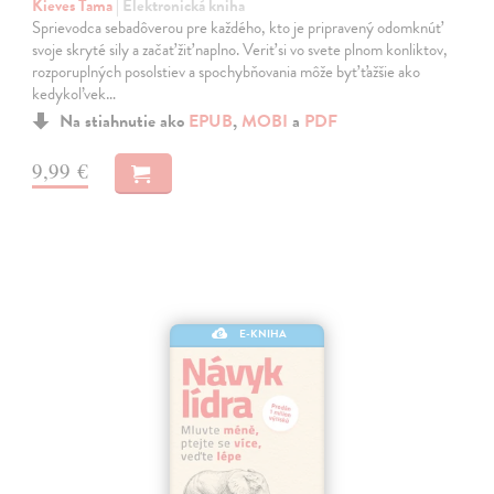
Kieves Tama
| Elektronická kniha
Sprievodca sebadôverou pre každého, kto je pripravený odomknúť
svoje skryté sily a začať žiť naplno. Veriť si vo svete plnom konliktov,
rozporuplných posolstiev a spochybňovania môže byť ťažšie ako
kedykoľvek…
Na stiahnutie ako
EPUB
,
MOBI
a
PDF
9,99 €
E-KNIHA