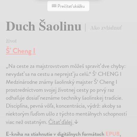
Prečítať ukážku
Duch Šaolinu
Ako zvládnuť
život
Š' Cheng I
„Na ceste za majstrovstvom môžeš spraviť dve chyby:
nevydať sa na cestu a neprejsť ju celú.“ Š‘ CHENG I
Medzinárodne známy šaolinský majster Š‘ Cheng I
prostredníctvom svojej životnej cesty po prvý raz
odhaľuje dosiaľ neznáme techniky šaolinskej tradície.
Disciplína, pevná vôľa, koncentrácia, výdrž: akoby sa
niektorým ľuďom ušlo z týchto mentálnych schopností
viac než ostatným.
Čítať ďalej
↓
E-kniha na stiahnutie v digitálnych formátoch
EPUB
,