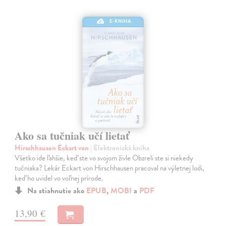
E-KNIHA
Ako sa tučniak učí lietať
Hirschhausen Eckart von
| Elektronická kniha
Všetko ide ľahšie, keď ste vo svojom živle Obzreli ste si niekedy
tučniaka? Lekár Eckart von Hirschhausen pracoval na výletnej lodi,
keď ho uvidel vo voľnej prírode.
Na stiahnutie ako
EPUB
,
MOBI
a
PDF
13,90 €