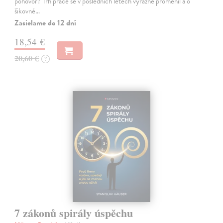
pohovor? Trh práce se v posledních letech výrazně proměnil a o
šikovné…
Zasielame do 12 dní
18,54 €
20,60 €
?
7 zákonů spirály úspěchu