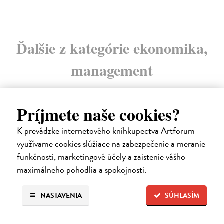
Ďalšie z kategórie ekonomika,
management
Príjmete naše cookies?
na sklade
novinka
K prevádzke internetového kníhkupectva Artforum
využívame cookies slúžiace na zabezpečenie a meranie
funkčnosti, marketingové účely a zaistenie vášho
maximálneho pohodlia a spokojnosti.
NASTAVENIA
SÚHLASÍM
Ekonomie pro obecné blaho