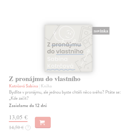
novinka
Z pronájmu do vlastního
Kotrčová Sabina
| Kniha
Bydlíte v pronájmu, ale jednou byste chtěli něco svého? Ptáte se:
„Kde začít?
Zasielame do 12 dní
13,05 €
14,50 €
?