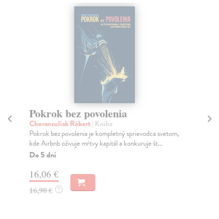
Pokrok bez povolenia
Ak
ja
Chovanculiak Róbert
| Kniha
Pokrok bez povolenia je kompletný sprievodca svetom,
Sh
kde Airbnb oživuje mŕtvy kapitál a konkuruje št...
Aut
'se
Do 5 dní
sme
16,06 €
Do
16,90 €
?
9,
9,