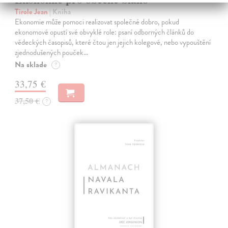
Tirole Jean
| Kniha
Ekonomie může pomoci realizovat společné dobro, pokud
ekonomové opustí své obvyklé role: psaní odborných článků do
vědeckých časopisů, které čtou jen jejich kolegové, nebo vypouštění
zjednodušených pouček…
Na sklade
?
33,75 €
37,50 €
?