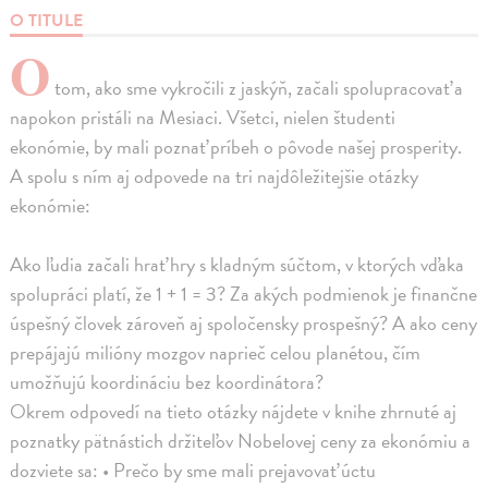
O TITULE
O
tom, ako sme vykročili z jaskýň, začali spolupracovať a
napokon pristáli na Mesiaci. Všetci, nielen študenti
ekonómie, by mali poznať príbeh o pôvode našej prosperity.
A spolu s ním aj odpovede na tri najdôležitejšie otázky
ekonómie:
Ako ľudia začali hrať hry s kladným súčtom, v ktorých vďaka
spolupráci platí, že 1 + 1 = 3? Za akých podmienok je finančne
úspešný človek zároveň aj spoločensky prospešný? A ako ceny
prepájajú milióny mozgov naprieč celou planétou, čím
umožňujú koordináciu bez koordinátora?
Okrem odpovedí na tieto otázky nájdete v knihe zhrnuté aj
poznatky pätnástich držiteľov Nobelovej ceny za ekonómiu a
dozviete sa: • Prečo by sme mali prejavovať úctu