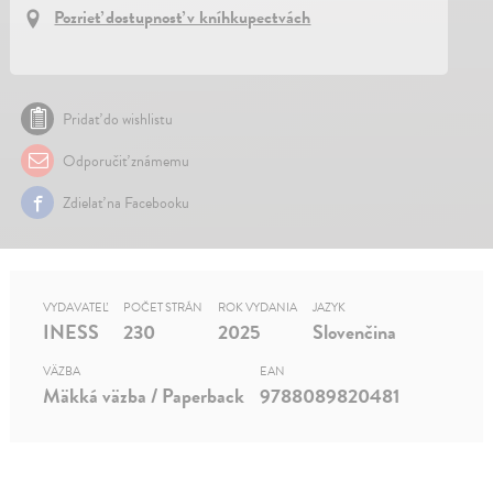
Pozrieť dostupnosť v kníhkupectvách
Pridať do wishlistu
Odporučiť známemu
Zdielať na Facebooku
VYDAVATEĽ
POČET STRÁN
ROK VYDANIA
JAZYK
INESS
230
2025
Slovenčina
VÄZBA
EAN
Mäkká väzba / Paperback
9788089820481