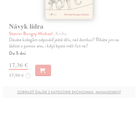
Návyk lídra
Stanier Bungay Michael
| Kniha
Dáváte kolegům odpověď ještě dřív, než domluví? Říkáte jim na
žádost o pomoc ano, i když byste měli říct ne?
Do 5 dní
17,36 €
17,90 €
?
ZOBRAZIŤ ĎALŠIE Z KATEGÓRIE EKONOMIKA, MANAGEMENT