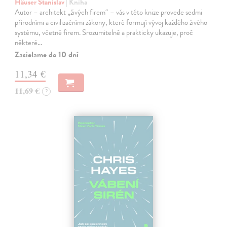
Häuser Stanislav
| Kniha
Autor – architekt „živých firem“ – vás v této knize provede sedmi
přírodními a civilizačními zákony, které formují vývoj každého živého
systému, včetně firem. Srozumitelně a prakticky ukazuje, proč
některé…
Zasielame do 10 dní
11,34 €
11,69 €
?