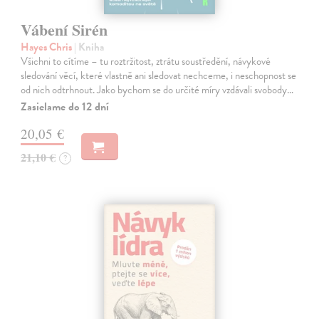
Vábení Sirén
Hayes Chris
| Kniha
Všichni to cítíme – tu roztržitost, ztrátu soustředění, návykové
sledování věcí, které vlastně ani sledovat nechceme, i neschopnost se
od nich odtrhnout. Jako bychom se do určité míry vzdávali svobody…
Zasielame do 12 dní
20,05 €
21,10 €
?