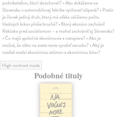
podnikateľom, ktorí skrachovali? • Ako dokážeme na
Slovensku v automobilovej fabrike vychovať ošípané? • Prečo
je človek jediný druh, ktorý má vďaka väčšiemu počtu
hladných krkov plnšie bruchá? • Ktorý ekonóm zachránil
Rakúsko pred socializmom – a mohol zachrániť aj Slovensko?
• Čo majú spoločné ekonómovia a netopiere? • Ako je
možné, že nikto na svete nevie vyrobiť ceruzku? • Aký je
rozdiel medzi ekonómiou atómov a ekonómiou bitov?
High-contrast mode
Podobné tituly