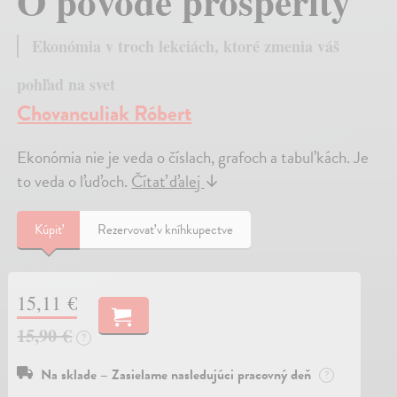
O pôvode prosperity
Ekonómia v troch lekciách, ktoré zmenia váš
pohľad na svet
Chovanculiak Róbert
Ekonómia nie je veda o číslach, grafoch a tabuľkách. Je
to veda o ľuďoch.
Čítať ďalej
↓
Kúpiť
Rezervovať v kníhkupectve
15,11 €
15,90 €
?
Na sklade – Zasielame nasledujúci pracovný deň
?