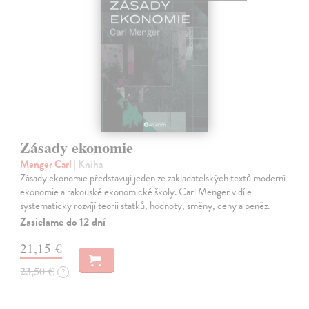
Zásady ekonomie
Menger Carl
| Kniha
Zásady ekonomie představují jeden ze zakladatelských textů moderní
ekonomie a rakouské ekonomické školy. Carl Menger v díle
systematicky rozvíjí teorii statků, hodnoty, směny, ceny a peněz.
Zasielame do 12 dní
21,15 €
23,50 €
?