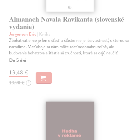
Almanach Navala Ravikanta (slovenské
vydanie)
Jorgenson Eric
| Kniha
Zbohatnutie nie je len o šťastí a šťastie nie je iba vlastnosť, s ktorou sa
narodíme. Mať oboje sa nám môže zdať nedosiahnuteľné, ale
budovanie bohatstva a šťastia sú zručnosti, ktoré sa dajú naučiť.
Do 5 dní
13,48 €
13,90 €
?