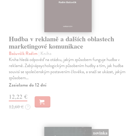
Hudba v reklamě a dalších oblastech
marketingové komunikace
Bačuvčík Radim
| Kniha
Kniha hledá odpověď na otázku, jakým způsobem funguje hudba v
reklamě. Zabývápsychologickým působením hudby a tím, jak hudba
souvisí se společenským postavením člověka, a snaží se ukázat, jakým
způsobem…
Zasielame do 12 dní
12,22 €
12,60 €
?
novinka