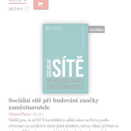
20,74 €
?
novinka
Sociální sítě při budování značky
zaměstnavatele
Vrbová Petra
| Kniha
Věděli jste, že až 59 % kandidátů si udělá názor na firmu podle
informací na sociálních sítích ještě předtím, než se vůbec přihlásí na