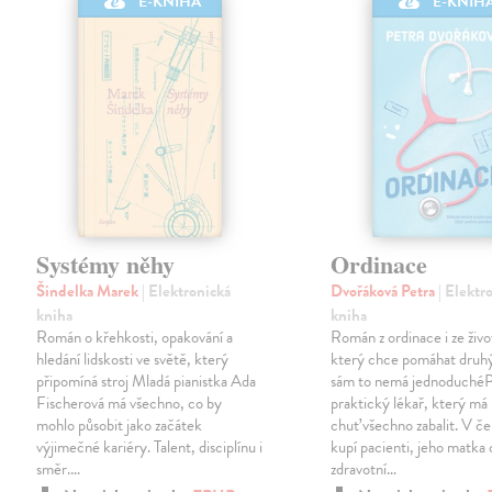
E-KNIHA
E-KNIH
Systémy něhy
Ordinace
Šindelka Marek
| Elektronická
Dvořáková Petra
| Elektr
kniha
kniha
Román o křehkosti, opakování a
Román z ordinace i ze živ
hledání lidskosti ve světě, který
který chce pomáhat druh
připomíná stroj Mladá pianistka Ada
sám to nemá jednoduchéPa
Fischerová má všechno, co by
praktický lékař, který má
mohlo působit jako začátek
chuť všechno zabalit. V č
výjimečné kariéry. Talent, disciplínu i
kupí pacienti, jeho matka
směr.…
zdravotní…