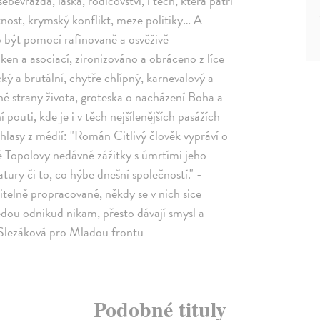
 sebevražda, láska, rodičovství, i těch, která patří
tnost, krymský konflikt, meze politiky… A
 být pomocí rafinovaně a osvěživě
en a asociací, zironizováno a obráceno z líce
ký a brutální, chytře chlípný, karnevalový a
né strany života, groteska o nacházení Boha a
í pouti, kde je i v těch nejšílenějších pasážích
hlasy z médií: "Román Citlivý člověk vypráví o
ké Topolovy nedávné zážitky s úmrtími jeho
atury či to, co hýbe dnešní společností." -
elně propracované, někdy se v nich sice
vedou odnikud nikam, přesto dávají smysl a
na Slezáková pro Mladou frontu
Podobné tituly