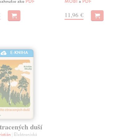
iahnutie ako
PDF
MOBI
a
PDF
€
11,96 €
E-KNIHA
tracených duší
istián
| Elektronická