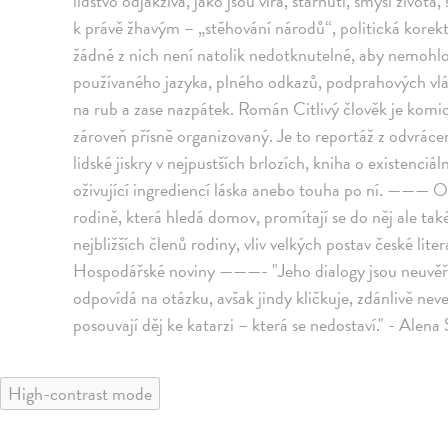
lidstvo odjakživa, jako jsou víra, stárnutí, smysl života,
k právě žhavým – „stěhování národů“, politická korek
žádné z nich není natolik nedotknutelné, aby nemohlo
používaného jazyka, plného odkazů, podprahových vlák
na rub a zase nazpátek. Román Citlivý člověk je komic
zároveň přísně organizovaný. Je to reportáž z odvráce
lidské jiskry v nejpustších brlozích, kniha o existenciáln
oživující ingrediencí láska anebo touha po ní. ——— O
rodině, která hledá domov, promítají se do něj ale ta
nejbližších členů rodiny, vliv velkých postav české liter
Hospodářské noviny ———- "Jeho dialogy jsou neuvěřit
odpovídá na otázku, avšak jindy kličkuje, zdánlivě ne
posouvají děj ke katarzi – která se nedostaví." - Ale
High-contrast mode