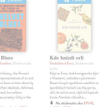
E-KNIHA
E-KNIHA
 Blues
Kde hnízdí orli
Karolína
| Elektronická
Šindelářová Ema
| Elektronická
kniha
t history, the Romani
Když se Ema, česká emigrantka žijící
representatives of an oral
v Nizozemí, rozhodne s partnerem
ve been written about by
Basem koupit opuštěnou usedlost ve
 often idealised, defamed,
španělských horách Las Alpujarras,
ned, but seldom
věří, že začíná nová, idylická kapitola
accurately. Only in the
života. Namísto růžového…
Na stiahnutie ako
EPUB
,