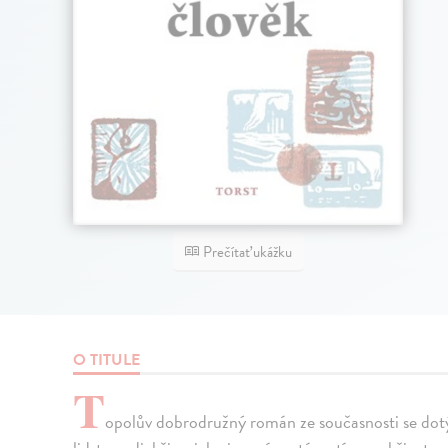
Prečítať ukážku
O TITULE
T
opolův dobrodružný román ze současnosti se dotý