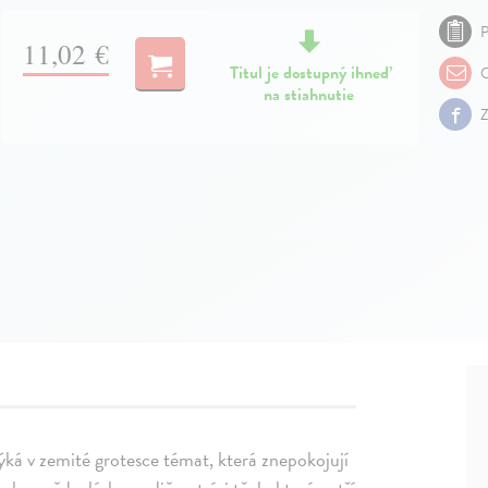
P
11,02 €
Titul je dostupný ihneď
O
na stiahnutie
Z
ká v zemité grotesce témat, která znepokojují