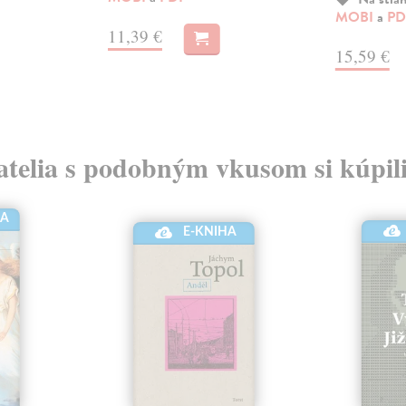
MOBI
a
PD
11,39 €
15,59 €
atelia s podobným vkusom si kúpili
HA
E-KNIHA