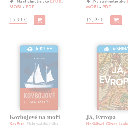
Na stiahnutie ako
EPUB
,
Na stiahnutie ako
MOBI
a
PDF
MOBI
a
PDF
15,99 €
15,59 €
E-KNIHA
E-KNIH
Kovbojové na moři
Já, Evropa
Kos Petr
| Elektronická kniha
Horňáková-Civade Lenk