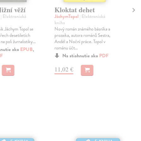
ižní věží
Kloktat dehet
Se
l
| Elektronická
JáchymTopol
| Elektronická
Jác
kniha
kni
aik Jáchym Topol se
Nový román známého básníka a
Jubi
třech desetiletích
prozaika, autora románů Sestra,
kniž
na poli žurnalistiky...
Anděl a Noční práce. Topol v
prvo
románu účt...
1962
hnutie ako
EPUB
,
F
Na stiahnutie ako
PDF
MO
11,02 €
11