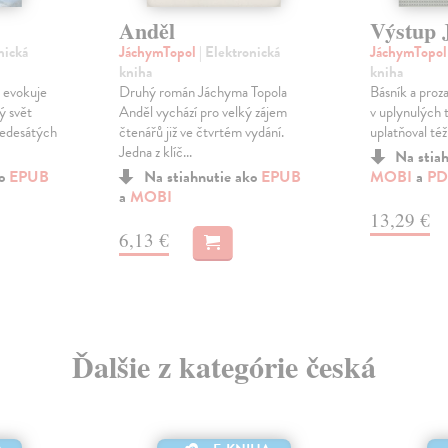
Anděl
Výstup J
nická
JáchymTopol
| Elektronická
JáchymTopo
kniha
kniha
 evokuje
Druhý román Jáchyma Topola
Básník a proz
ý svět
Anděl vychází pro velký zájem
v uplynulých 
šedesátých
čtenářů již ve čtvrtém vydání.
uplatňoval též 
Jedna z klíč...
Na stia
ko
EPUB
Na stiahnutie ako
EPUB
MOBI
a
PD
a
MOBI
13,29 €
6,13 €
Ďalšie z kategórie česká