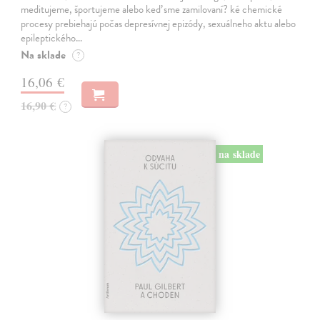
meditujeme, športujeme alebo keď sme zamilovaní? ké chemické
procesy prebiehajú počas depresívnej epizódy, sexuálneho aktu alebo
epileptického…
Na sklade
?
16,06 €
16,90 €
?
na sklade