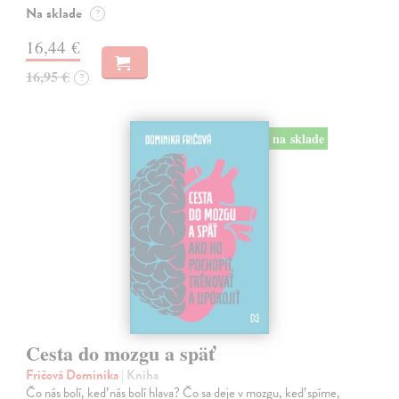
Na sklade
?
16,44 €
16,95 €
?
na sklade
Cesta do mozgu a späť
Fričová Dominika
| Kniha
Čo nás bolí, keď nás bolí hlava? Čo sa deje v mozgu, keď spíme,