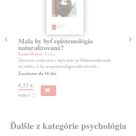
Mala by byť epistemológia
M
naturalizovaná?
Ka
Kni
Kutáš Michal
| Kniha
glô
Zámerom uvažovania v tejto práci je hľadanieodpovede
na otázku, či by sa epistemológia mala naturali...
Na
Zasielame do 14 dní
13
8,55 €
15
9,00 €
?
Ďalšie z kategórie psychológia