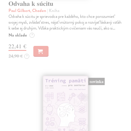
Odvaha k súcitu
Paul Gilbert, Choden
| Kniha
Odvaha k súcitu je sprievodca pre každého, kto chce porozumieť
svojej mysli, zvládať stres, nájsť vnútorný pokoj a rozvíjať láskavý vzťah
k sebe aj druhým. Vďaka praktickým cvičeniam vás naučí, ako si…
Na sklade
?
22,41 €
24,90 €
?
novinka