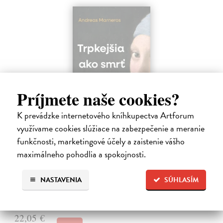
Príjmete naše cookies?
K prevádzke internetového kníhkupectva Artforum
využívame cookies slúžiace na zabezpečenie a meranie
Trpkejšia ako smrť je žena
funkčnosti, marketingové účely a zaistenie vášho
Marneros Andreas
| Kniha
maximálneho pohodlia a spokojnosti.
JE TO MOŽNO NAJVÄČŠIA REVOLÚCIA NAŠICH DNÍ:
rovnocennosť a rovnoprávnosť ženy a muža. Vojna a mier medzi
pohlaviami sa však nezačali feminizmom 20. storočia, ale ich
NASTAVENIA
SÚHLASÍM
spolužitím.
Zasielame do 14 dní
22,05 €