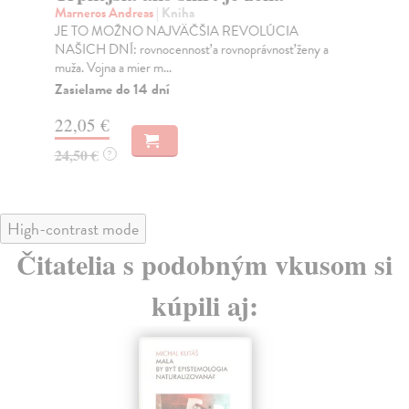
Marneros Andreas
| Kniha
Ma
JE TO MOŽNO NAJVÄČŠIA REVOLÚCIA
Soc
NAŠICH DNÍ: rovnocennosť a rovnoprávnosť ženy a
med
muža. Vojna a mier m...
Na
Zasielame do 14 dní
16
22,05 €
16
24,50 €
?
High-contrast mode
Čitatelia s podobným vkusom si
kúpili aj: