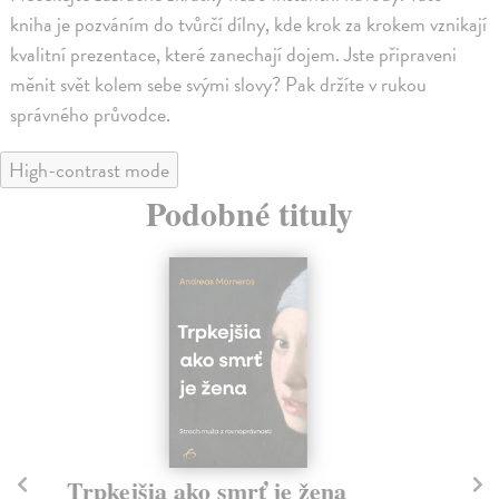
kniha je pozváním do tvůrčí dílny, kde krok za krokem vznikají
kvalitní prezentace, které zanechají dojem. Jste připraveni
měnit svět kolem sebe svými slovy? Pak držíte v rukou
správného průvodce.
High-contrast mode
Podobné tituly
Trpkejšia ako smrť je žena
So