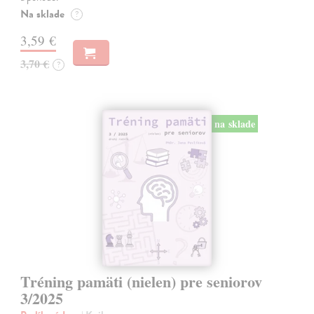
Na sklade
?
3,59 €
3,70 €
?
na sklade
Tréning pamäti (nielen) pre seniorov
3/2025