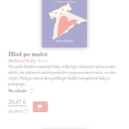
Hlad po matce
McDaniel Kelly
| Kniha
Neustálé hledání mateřské lásky může být celoživotní emocionální
zátěží, ale uzdravení začíná poznáním a pojmenováním toho, co nám
chybí. Hlad po matce demystifikuje hledání nenaplněné lásky a
poskytuje…
Na sklade
?
20,47 €
21,10 €
?