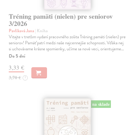
Tréning pamäti (nielen) pre seniorov
3/2026
Pavlíková Jana
| Kniha
Vitajte v treťom vydaní pracovného zošita Tréning pamäti (nielen) pre
seniorov! Pamäť patrí medzi naše najcennejšie schopnosti. Vďaka nej
si uchovávame krásne spomienky, učíme sa nové veci, orientujeme…
Do 5 dní
3,33 €
3,70 €
?
na sklade