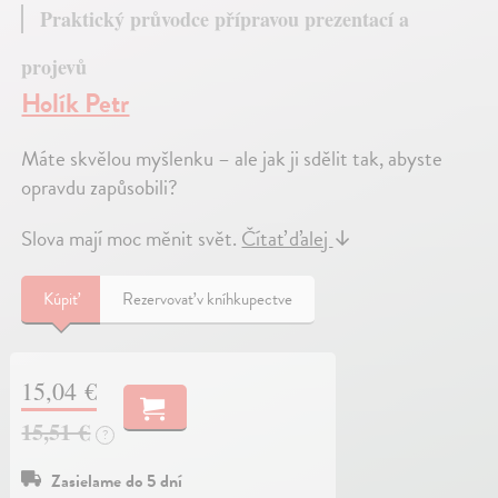
Praktický průvodce přípravou prezentací a
projevů
Holík Petr
Máte skvělou myšlenku – ale jak ji sdělit tak, abyste
opravdu zapůsobili?
Slova mají moc měnit svět.
Čítať ďalej
↓
Kúpiť
Rezervovať v kníhkupectve
15,04 €
15,51 €
?
Zasielame do 5 dní