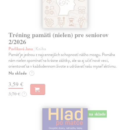
Tréning pamäti (nielen) pre seniorov
2/2026
Pavlíková Jana
| Kniha
Pamäť je jednou z najcennejších schopností nášho mozgu. Pomáha
nám nielen spomínať na krásne zážitky, ale sa aj učiť nové veci,
orientovať sa v každodennom živote a udržiavať našu myseľ aktívnu.
Na sklade
?
3,59 €
3,70 €
?
na sklade