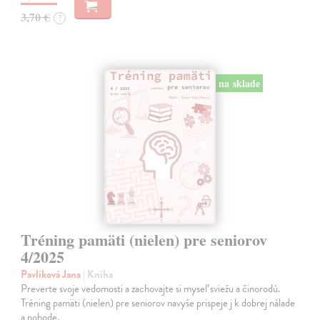
3,70 €
?
na sklade
Tréning pamäti (nielen) pre seniorov
4/2025
Pavlíková Jana
| Kniha
Preverte svoje vedomosti a zachovajte si myseľ sviežu a činorodú.
Tréning pamäti (nielen) pre seniorov navyše prispeje j k dobrej nálade
a pohode.