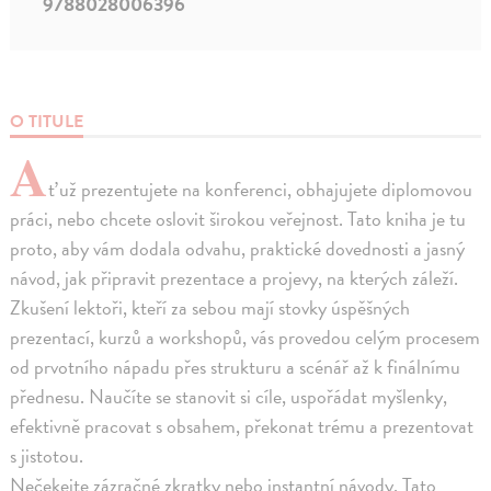
9788028006396
O TITULE
A
ť už prezentujete na konferenci, obhajujete diplomovou
práci, nebo chcete oslovit širokou veřejnost. Tato kniha je tu
proto, aby vám dodala odvahu, praktické dovednosti a jasný
návod, jak připravit prezentace a projevy, na kterých záleží.
Zkušení lektoři, kteří za sebou mají stovky úspěšných
prezentací, kurzů a workshopů, vás provedou celým procesem
od prvotního nápadu přes strukturu a scénář až k finálnímu
přednesu. Naučíte se stanovit si cíle, uspořádat myšlenky,
efektivně pracovat s obsahem, překonat trému a prezentovat
s jistotou.
Nečekejte zázračné zkratky nebo instantní návody. Tato