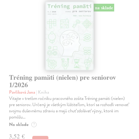
na sklade
Tréning pamäti (nielen) pre seniorov
1/2026
Pavlíková Jana
| Kniha
Vitajte v treťom ročníku pracovného zošita Tréning pamäti (nielen)
pre seniorov. Určený je všetkým lúštiteľom, ktorí sa rozhodli venovať
svojmu duševnému zdraviu a majú chuť zdolávať výzvy, ktoré im
pomôžu…
Na sklade
?
3,52 €