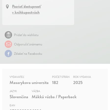
Pozrieť dostupnosť
v kníhkupectvách
Pridať do wishlistu
Odporučiť známemu
Zdielať na Facebooku
VYDAVATEĽ
POČET STRÁN
ROK VYDANIA
Masarykova univerzita
182
2025
JAZYK
VÄZBA
Slovenčina
Mäkká väzba / Paperback
EAN