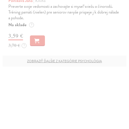
Pavlíková Jana
| Kniha
Preverte svoje vedomosti a zachovajte si myseľ sviežu a činorodú.
Tréning pamäti (nielen) pre seniorov navyše prispeje j k dobrej nálade
a pohode.
Na sklade
?
3,59 €
3,70 €
?
ZOBRAZIŤ ĎALŠIE Z KATEGÓRIE PSYCHOLÓGIA