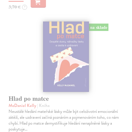
3,70 €
?
na sklade
Hlad po matce
McDaniel Kelly
| Kniha
Neustálé hledání mateřské lásky může být celoživotní emocionální
zátěží, ale uzdravení začíná poznáním a pojmenováním toho, co nám
chybí. Hlad po matce demystifikuje hledání nenaplněné lásky a
poskytuje…