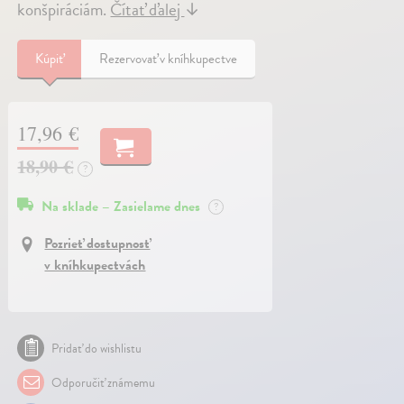
konšpiráciám.
Čítať ďalej
↓
Kúpiť
Rezervovať v kníhkupectve
17,96 €
18,90 €
?
Na sklade – Zasielame dnes
?
Pozrieť dostupnosť
v kníhkupectvách
Pridať do wishlistu
Odporučiť známemu