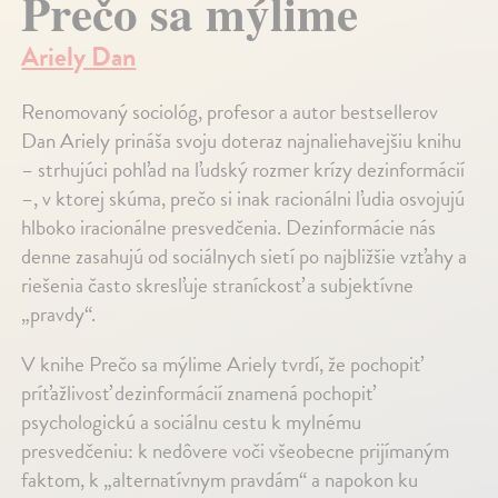
Prečo sa mýlime
Ariely Dan
Renomovaný sociológ, profesor a autor bestsellerov
Dan Ariely prináša svoju doteraz najnaliehavejšiu knihu
– strhujúci pohľad na ľudský rozmer krízy dezinformácií
–, v ktorej skúma, prečo si inak racionálni ľudia osvojujú
hlboko iracionálne presvedčenia. Dezinformácie nás
denne zasahujú od sociálnych sietí po najbližšie vzťahy a
riešenia často skresľuje straníckosť a subjektívne
„pravdy“.
V knihe Prečo sa mýlime Ariely tvrdí, že pochopiť
príťažlivosť dezinformácií znamená pochopiť
psychologickú a sociálnu cestu k mylnému
presvedčeniu: k nedôvere voči všeobecne prijímaným
faktom, k „alternatívnym pravdám“ a napokon ku