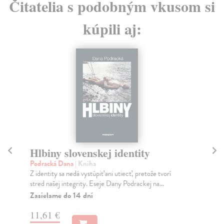
Čitatelia s podobným vkusom si
kúpili aj:
Hlbiny slovenskej identity
Podracká Dana
| Kniha
P
Z identity sa nedá vystúpiť ani utiecť, pretože tvorí
Ha
stred našej integrity. Eseje Dany Podrackej na...
Kni
Zasielame do 14 dní
z n
11,61 €