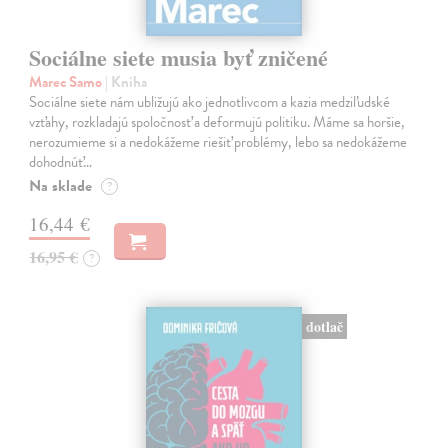
Sociálne siete musia byť zničené
Marec Samo
| Kniha
Sociálne siete nám ubližujú ako jednotlivcom a kazia medziľudské
vzťahy, rozkladajú spoločnosť a deformujú politiku. Máme sa horšie,
nerozumieme si a nedokážeme riešiť problémy, lebo sa nedokážeme
dohodnúť…
Na sklade
?
16,44 €
16,95 €
?
dotlač