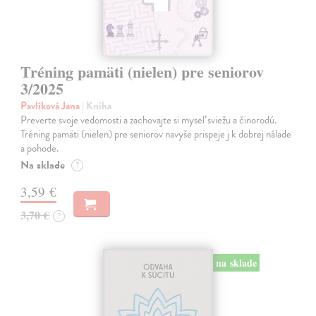
Tréning pamäti (nielen) pre seniorov
3/2025
Pavlíková Jana
| Kniha
Preverte svoje vedomosti a zachovajte si myseľ sviežu a činorodú.
Tréning pamäti (nielen) pre seniorov navyše prispeje j k dobrej nálade
a pohode.
Na sklade
?
3,59 €
3,70 €
?
na sklade