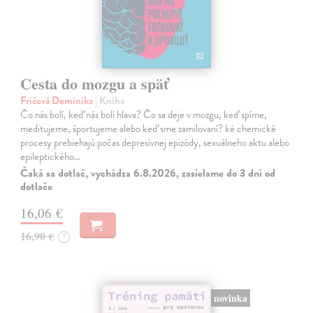
Cesta do mozgu a späť
Fričová Dominika
| Kniha
Čo nás bolí, keď nás bolí hlava? Čo sa deje v mozgu, keď spíme,
meditujeme, športujeme alebo keď sme zamilovaní? ké chemické
procesy prebiehajú počas depresívnej epizódy, sexuálneho aktu alebo
epileptického…
Čaká sa dotlač, vychádza 6.8.2026, zasielame do 3 dní od
dotlače
16,06 €
16,90 €
?
novinka