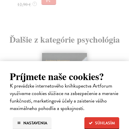
12,90 €
?
14
Ďalšie z kategórie psychológia
Príjmete naše cookies?
K prevádzke internetového kníhkupectva Artforum
využívame cookies slúžiace na zabezpečenie a meranie
funkčnosti, marketingové účely a zaistenie vášho
maximálneho pohodlia a spokojnosti.
NASTAVENIA
SÚHLASÍM
Trpkejšia ako smrť je žena