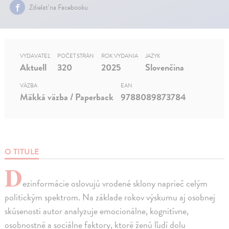
Zdielať na Facebooku
VYDAVATEĽ
POČET STRÁN
ROK VYDANIA
JAZYK
Aktuell
320
2025
Slovenčina
VÄZBA
EAN
Mäkká väzba / Paperback
9788089873784
O TITULE
D
ezinformácie oslovujú vrodené sklony naprieč celým
politickým spektrom. Na základe rokov výskumu aj osobnej
skúsenosti autor analyzuje emocionálne, kognitívne,
osobnostné a sociálne faktory, ktoré ženú ľudí dolu