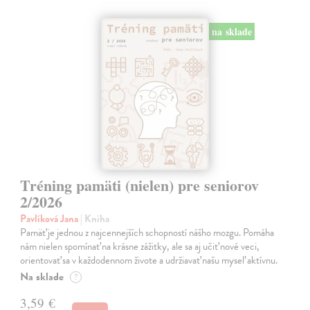
na sklade
Tréning pamäti (nielen) pre seniorov
2/2026
Pavlíková Jana
| Kniha
Pamäť je jednou z najcennejších schopností nášho mozgu. Pomáha
nám nielen spomínať na krásne zážitky, ale sa aj učiť nové veci,
orientovať sa v každodennom živote a udržiavať našu myseľ aktívnu.
Na sklade
?
3,59 €