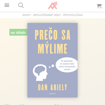
KNIHY
-
SPOLOČENSKÉ VEDY
-
PSYCHOLÓGIA
na sklade