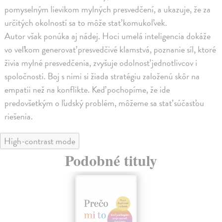
pomyselným lievikom mylných presvedčení, a ukazuje, že za
určitých okolností sa to môže stať komukoľvek.
Autor však ponúka aj nádej. Hoci umelá inteligencia dokáže
vo veľkom generovať presvedčivé klamstvá, poznanie síl, ktoré
živia mylné presvedčenia, zvyšuje odolnosť jednotlivcov i
spoločnosti. Boj s nimi si žiada stratégiu založenú skôr na
empatii než na konflikte. Keď pochopíme, že ide
predovšetkým o ľudský problém, môžeme sa stať súčasťou
riešenia.
High-contrast mode
Podobné tituly