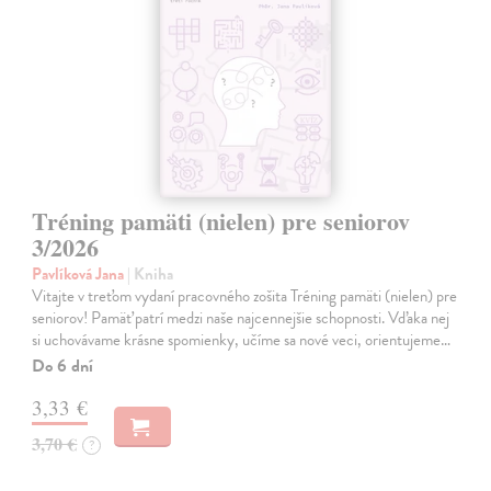
Tréning pamäti (nielen) pre seniorov
3/2026
Pavlíková Jana
| Kniha
Vitajte v treťom vydaní pracovného zošita Tréning pamäti (nielen) pre
seniorov! Pamäť patrí medzi naše najcennejšie schopnosti. Vďaka nej
si uchovávame krásne spomienky, učíme sa nové veci, orientujeme…
Do 6 dní
3,33 €
3,70 €
?