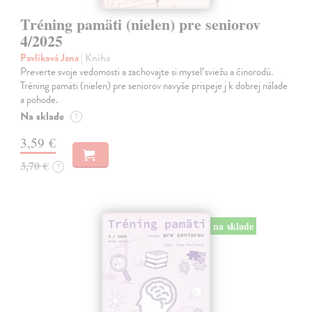
Tréning pamäti (nielen) pre seniorov
4/2025
Pavlíková Jana
| Kniha
Preverte svoje vedomosti a zachovajte si myseľ sviežu a činorodú.
Tréning pamäti (nielen) pre seniorov navyše prispeje j k dobrej nálade
a pohode.
Na sklade
?
3,59 €
3,70 €
?
na sklade