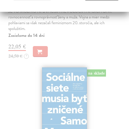
Marneros Andreas
| Kniha
JE TO MOŽNO NAJVÄČŠIA REVOLÚCIA NAŠICH DNÍ:
rovnocennosť a rovnoprávnosť ženy a muža. Vojna a mier medzi
pohlaviami sa však nezačali feminizmom 20. storočia, ale ich
spolužitím.
Zasielame do 14 dní
22,05 €
24,50 €
?
na sklade