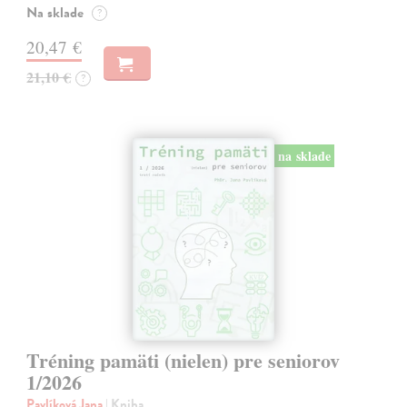
Na sklade
?
20,47 €
21,10 €
?
na sklade
Tréning pamäti (nielen) pre seniorov
1/2026
Pavlíková Jana
| Kniha