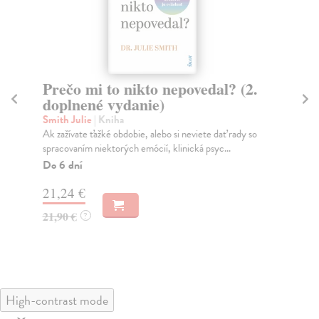
Prečo mi to nikto nepovedal? (2.
Tr
doplnené vydanie)
Ma
JE
Smith Julie
| Kniha
NAŠ
Ak zažívate ťažké obdobie, alebo si neviete dať rady so
muž
spracovaním niektorých emócií, klinická psyc...
Za
Do 6 dní
22
21,24 €
24
21,90 €
?
High-contrast mode