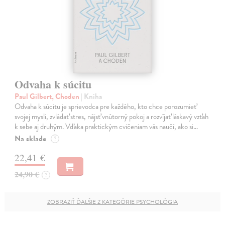
Odvaha k súcitu
Paul Gilbert, Choden
| Kniha
Odvaha k súcitu je sprievodca pre každého, kto chce porozumieť
svojej mysli, zvládať stres, nájsť vnútorný pokoj a rozvíjať láskavý vzťah
k sebe aj druhým. Vďaka praktickým cvičeniam vás naučí, ako si…
Na sklade
?
22,41 €
24,90 €
?
ZOBRAZIŤ ĎALŠIE Z KATEGÓRIE PSYCHOLÓGIA