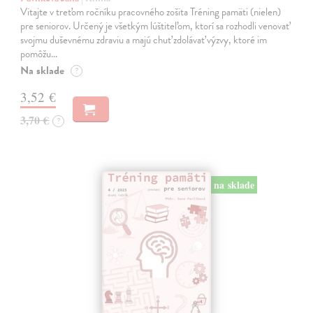
Vitajte v treťom ročníku pracovného zošita Tréning pamäti (nielen)
pre seniorov. Určený je všetkým lúštiteľom, ktorí sa rozhodli venovať
svojmu duševnému zdraviu a majú chuť zdolávať výzvy, ktoré im
pomôžu…
Na sklade
?
3,52 €
3,70 €
?
na sklade