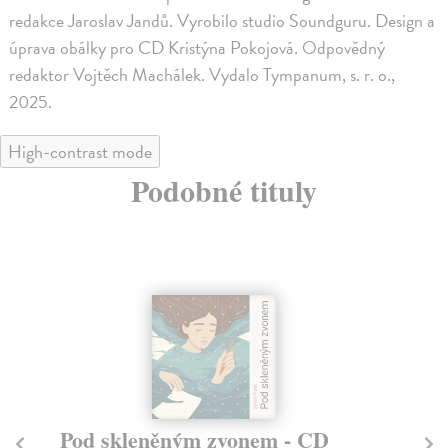
redakce Jaroslav Jandů. Vyrobilo studio Soundguru. Design a
úprava obálky pro CD Kristýna Pokojová. Odpovědný
redaktor Vojtěch Machálek. Vydalo Tympanum, s. r. o.,
2025.
High-contrast mode
Podobné tituly
Pod skleněným zvonem - CD
K