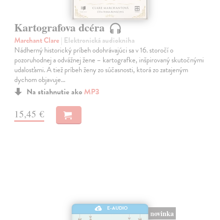
Kartografova dcéra
Marchant Clare
| Elektronická audiokniha
Nádherný historický príbeh odohrávajúci sa v 16. storočí o
pozoruhodnej a odvážnej žene – kartografke, inšpirovaný skutočnými
udalosťami. A tiež príbeh ženy zo súčasnosti, ktorá zo zatajeným
dychom objavuje…
Na stiahnutie ako
MP3
15,45 €
E-AUDIO
novinka