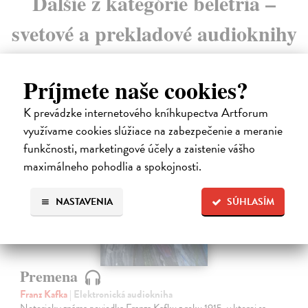
Ďalšie z kategórie beletria –
svetové a prekladové audioknihy
Príjmete naše cookies?
K prevádzke internetového kníhkupectva Artforum
využívame cookies slúžiace na zabezpečenie a meranie
funkčnosti, marketingové účely a zaistenie vášho
E-AUDIO
maximálneho pohodlia a spokojnosti.
NASTAVENIA
SÚHLASÍM
Premena
Franz Kafka
| Elektronická audiokniha