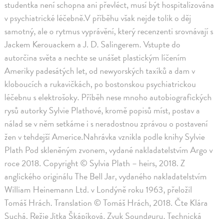
studentka není schopna ani převléct, musí být hospitalizována
v psychiatrické léčebně.V příběhu však nejde tolik o děj
samotný, ale o rytmus vyprávění, který recenzenti srovnávají s
Jackem Kerouackem a J. D. Salingerem. Vstupte do
autorčina světa a nechte se unášet plastickým líčením
Ameriky padesátých let, od newyorských taxíků a dam v
kloboucích a rukavičkách, po bostonskou psychiatrickou
léčebnu s elektrošoky. Příběh nese mnoho autobiografických
rysů autorky Sylvie Plathové, kromě popisů míst, postav a
nálad se v něm setkáme i s neradostnou zprávou o postavení
žen v tehdejší Americe.Nahrávka vznikla podle knihy Sylvie
Plath Pod skleněným zvonem, vydané nakladatelstvím Argo v
roce 2018. Copyright © Sylvia Plath – heirs, 2018. Z
anglického originálu The Bell Jar, vydaného nakladatelstvím
William Heinemann Ltd. v Londýně roku 1963, přeložil
Tomáš Hrách. Translation © Tomáš Hrách, 2018. Čte Klára
Suchá. Režie Jitka Škápíková. Zvuk Soundguru. Technická