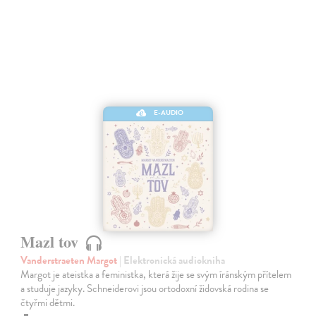
E-AUDIO
Mazl tov
Vanderstraeten Margot
| Elektronická audiokniha
Margot je ateistka a feministka, která žije se svým íránským přítelem
a studuje jazyky. Schneiderovi jsou ortodoxní židovská rodina se
čtyřmi dětmi.