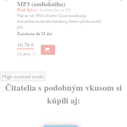
MP3 (audiokniha)
Is
Až 
Plath Sylvia
| Audiokniha na CD
ček
Píše se rok 1953 a Esther Greenwoodová je
dvacetiletá studentka literatury, která vyhrála soutěž
jed...
Zasielame do 12 dní
15
16,78 €
17,30 €
?
High-contrast mode
Čitatelia s podobným vkusom si
kúpili aj: