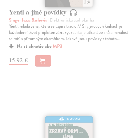
Yentl a jiné povídky
Singer Isaac Bashevis
| Elektronická audiokniha
Yentl, mladá žena, která se vzpírá tradici.V Singerových knihách je
každodenní život propleten zázraky, realita je utkaná ze snů a minulost
se mísí s přítomným okamžikem. Takové jsou i povídky z tohoto…
Na stiahnutie ako
MP3
15,92 €
E-AUDIO