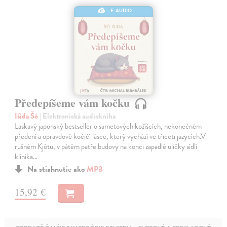
E-AUDIO
Předepíšeme vám kočku
Išida Šó
| Elektronická audiokniha
Laskavý japonský bestseller o sametových kožíšcích, nekonečném
předení a opravdové kočičí lásce, který vychází ve třiceti jazycích.V
rušném Kjótu, v pátém patře budovy na konci zapadlé uličky sídlí
klinika…
Na stiahnutie ako
MP3
15,92 €