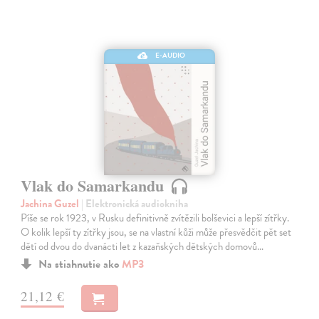
E-AUDIO
Vlak do Samarkandu
Jachina Guzel
| Elektronická audiokniha
Píše se rok 1923, v Rusku definitivně zvítězili bolševici a lepší zítřky.
O kolik lepší ty zítřky jsou, se na vlastní kůži může přesvědčit pět set
dětí od dvou do dvanácti let z kazaňských dětských domovů…
Na stiahnutie ako
MP3
21,12 €