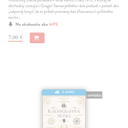
Notoricky známa poviedka Franza Kafku z roku 1915, v ktorej sa
obchodný cestujúci Gregor Samsa jedného rána prebudí v posteli ako
„odporný hmyz“.Je to príbeh premeny bez zľutovania či prílišného
súcitu…
Na stiahnutie ako
MP3
7,00 €
E-AUDIO
novinka