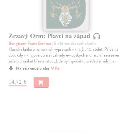
Zrzavý Orm: Plavci na západ
Bengtsson Frans Gunnar
| Elektronická audiokniha
Klasická kniha o námořních výpravách vikingů v 10. století.Příběh z
dob, kdy vikingové otřásali základy evropských monarchií a na sever
začalo pronikat křesťanství. „Lidé byli zpočátku zvědavi a rádi jim…
Na stiahnutie ako
MP3
14,72 €