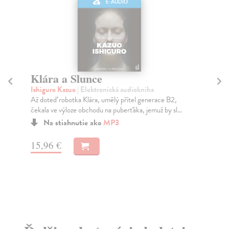
E-AUDIO
Klára a Slunce
P
Ishiguro Kazuo
| Elektronická audiokniha
Ma
Až doteď robotka Klára, umělý přítel generace B2,
Jak
čekala ve výloze obchodu na puberťáka, jemuž by sl...
neb
Na stiahnutie ako
MP3
15,96 €
18