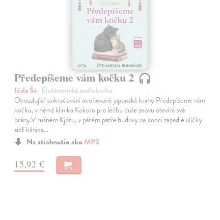
Předepíšeme vám kočku 2
Išida Šó
| Elektronická audiokniha
Okouzlující pokračování oceňované japonské knihy Předepíšeme vám
kočku, v němž klinika Kokoro pro léčbu duše znovu otevírá své
brány.V rušném Kjótu, v pátém patře budovy na konci zapadlé uličky
sídlí klinika…
Na stiahnutie ako
MP3
15,92 €