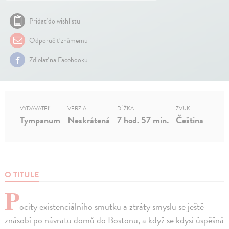
Pridať do wishlistu
Odporučiť známemu
Zdielať na Facebooku
VYDAVATEĽ
VERZIA
DĹŽKA
ZVUK
Tympanum
Neskrátená
7 hod. 57 min.
Čeština
O TITULE
P
ocity existenciálního smutku a ztráty smyslu se ještě
znásobí po návratu domů do Bostonu, a když se kdysi úspěšná