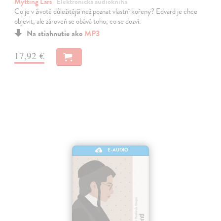
Mytting Lars
| Elektronická audiokniha
Co je v životě důležitější než poznat vlastní kořeny? Edvard je chce
objevit, ale zároveň se obává toho, co se dozví.
Na stiahnutie ako
MP3
17,92 €
E-AUDIO