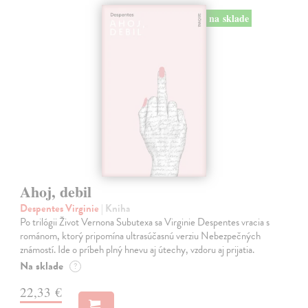
na sklade
Ahoj, debil
Despentes Virginie
| Kniha
Po trilógii Život Vernona Subutexa sa Virginie Despentes vracia s
románom, ktorý pripomína ultrasúčasnú verziu Nebezpečných
známostí. Ide o príbeh plný hnevu aj útechy, vzdoru aj prijatia.
Na sklade
?
22,33 €