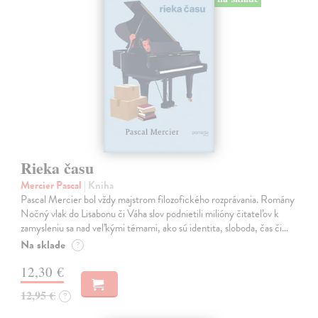
Rieka času
Mercier Pascal
| Kniha
Pascal Mercier bol vždy majstrom filozofického rozprávania. Romány
Nočný vlak do Lisabonu či Váha slov podnietili milióny čitateľov k
zamysleniu sa nad veľkými témami, ako sú identita, sloboda, čas či…
Na sklade
?
12,30 €
12,95 €
?