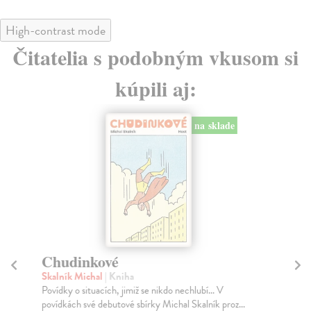
High-contrast mode
Čitatelia s podobným vkusom si
kúpili aj:
na sklade
Chudinkové
Ia
Skalník Michal
| Kniha
Lin
Povídky o situacích, jimiž se nikdo nechlubí... V
Tvo
povídkách své debutové sbírky Michal Skalník proz...
fra