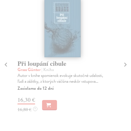
Při loupání cibule
Se
Grass Günter
| Kniha
Gr
Autor v knihe spomienok evokuje skutočné udalosti,
Děj
ľudí a zážitky, z ktorých väčšina neskôr vstupova...
Osn
kte
Zasielame do 12 dní
Za
16,30 €
15
16,80 €
?
15