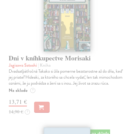
Dni v kníhkupectve Morisaki
Jagisawa Satoshi
| Kniha
Dvadsaťpäťročná Takako si žila pomerne bezstarostne až do dňa, keď
jej priateľ Hideaki, za ktorého sa chcela vydať, len tak mimochodom
oznámi, že ju podvádza a žení sa s inou. Jej život sa zrazu rúca.
Na sklade
?
13,71 €
14,90 €
?
na sklade