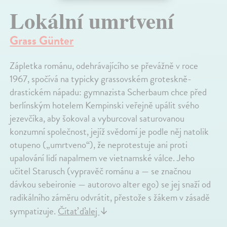
Lokální umrtvení
Grass Günter
Zápletka románu, odehrávajícího se převážně v roce
1967, spočívá na typicky grassovském groteskně-
drastickém nápadu: gymnazista Scherbaum chce před
berlínským hotelem Kempinski veřejně upálit svého
jezevčíka, aby šokoval a vyburcoval saturovanou
konzumní společnost, jejíž svědomí je podle něj natolik
otupeno („umrtveno“), že neprotestuje ani proti
upalování lidí napalmem ve vietnamské válce. Jeho
učitel Starusch (vypravěč románu a — se značnou
dávkou sebeironie — autorovo alter ego) se jej snaží od
radikálního záměru odvrátit, přestože s žákem v zásadě
sympatizuje.
Čítať ďalej
↓