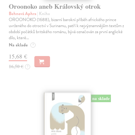
Oroonoko aneb Královský otrok
Behnová Aphra
| Kniha
OROONOKO (1688), bizarní barokní příběh afrického prince
uvrženého do otroctví v Surinamu, patří k nejvýznamnějším textům z
období počátků britského románu, bývá označován za první anglické
dílo, které…
Na sklade
?
15,68 €
16,50 €
?
na sklade