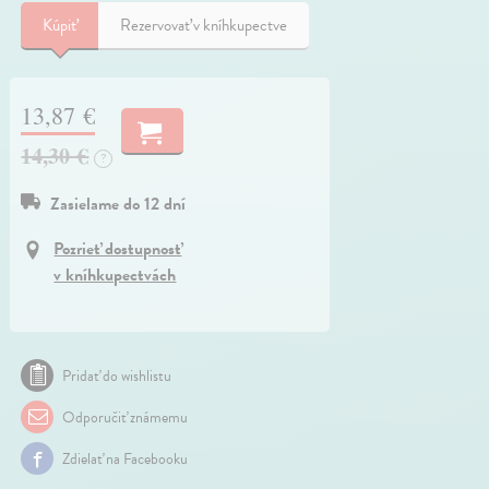
Kúpiť
Rezervovať v kníhkupectve
13,87 €
14,30 €
?
Zasielame do 12 dní
Pozrieť dostupnosť
v kníhkupectvách
Pridať do wishlistu
Odporučiť známemu
Zdielať na Facebooku