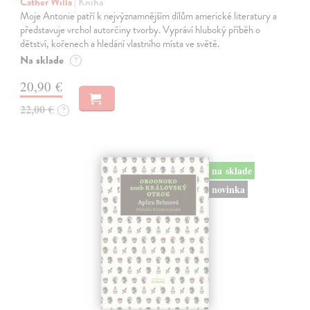
Cather Willa
| Kniha
Moje Antonie patří k nejvýznamnějším dílům americké literatury a
představuje vrchol autorčiny tvorby. Vypráví hluboký příběh o
dětství, kořenech a hledání vlastního místa ve světě.
Na sklade
?
20,90 €
22,00 €
?
na sklade
novinka