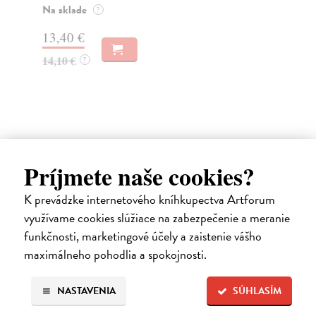
Na sklade
Do
?
dní
13,40 €
gar
14,10 €
?
18
18
Ďalšie z kategórie svetová
Príjmete naše cookies?
beletria
K prevádzke internetového kníhkupectva Artforum
využívame cookies slúžiace na zabezpečenie a meranie
na sklade
funkčnosti, marketingové účely a zaistenie vášho
novinka
maximálneho pohodlia a spokojnosti.
NASTAVENIA
SÚHLASÍM