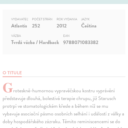
VYDAVATEĽ
POČET STRÁN
ROK VYDANIA
JAZYK
Atlantis
252
2012
Čeština
VÄZBA
EAN
Tvrdá väzba / Hardback
9788071083382
O TITULE
G
roteskně-humornou vypravěčskou kostru vyprávění
představuje dlouhá, bolestivá terapie chrupu, již Starusch
protrpí ve stomatologickém křesle a během níž se mu
vybavuje asociační pásmo osobních selhání i událostí z války a
doby hospodářského zázraku. Těmito reminiscencemi se do