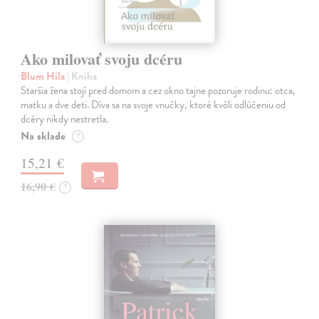
Ako milovať svoju dcéru
Blum Hila
| Kniha
Staršia žena stojí pred domom a cez okno tajne pozoruje rodinu: otca,
matku a dve deti. Díva sa na svoje vnučky, ktoré kvôli odlúčeniu od
dcéry nikdy nestretla.
Na sklade
?
15,21 €
16,90 €
?