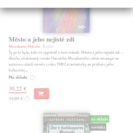
Město a jeho nejisté zdi
Murakami Haruki
| Kniha
Ty jsi to byla, kdo mi vyprávěl o tom městě. Město a jeho nejisté zdi –
dlouho očekávaný román Harukiho Murakamiho volně navazuje na
autorovu starší novelu z roku 1980 a tematicky se prolíná s jeho
kultovním…
Na sklade
?
30,22 €
32,85 €
?
na sklade
novinka