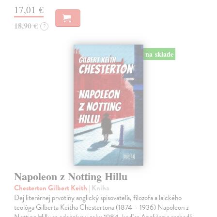
17,01 €
18,90 €
?
na sklade
Napoleon z Notting Hillu
Chesterton Gilbert Keith
| Kniha
Dej literárnej prvotiny anglický spisovateľa, filozofa a laického
teológa Gilberta Keitha Chestertona (1874 – 1936) Napoleon z