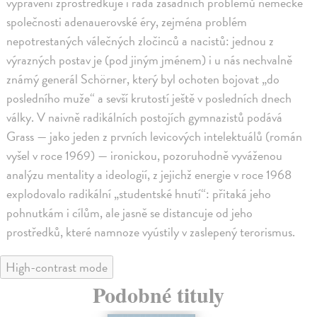
vyprávění zprostředkuje i řada zásadních problémů německé
společnosti adenauerovské éry, zejména problém
nepotrestaných válečných zločinců a nacistů: jednou z
výrazných postav je (pod jiným jménem) i u nás nechvalně
známý generál Schörner, který byl ochoten bojovat „do
posledního muže“ a sevší krutostí ještě v posledních dnech
války. V naivně radikálních postojích gymnazistů podává
Grass — jako jeden z prvních levicových intelektuálů (román
vyšel v roce 1969) — ironickou, pozoruhodně vyváženou
analýzu mentality a ideologií, z jejichž energie v roce 1968
explodovalo radikální „studentské hnutí“: přitaká jeho
pohnutkám i cílům, ale jasně se distancuje od jeho
prostředků, které namnoze vyústily v zaslepený terorismus.
High-contrast mode
Podobné tituly