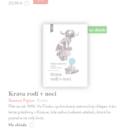
23,50 €
?
na sklade
Krava rodí v noci
Statovci Pajtim
| Kniha
Píše sa rok 1996. Vo Fínsku vychovávaný osemročný chlapec trávi
letné prázdniny v Kosove, kde zažíva čudesné udalosti, ktoré ho
poznačia na celý život.
Na sklade
?