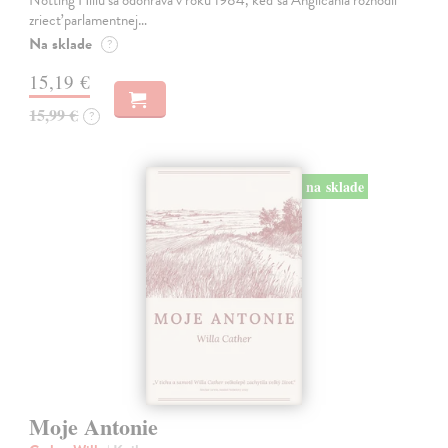
Notting Hillu sa odohráva v roku 1984, keď sa Angličania rozhodli
zriecť parlamentnej…
Na sklade
?
15,19 €
15,99 €
?
na sklade
Moje Antonie