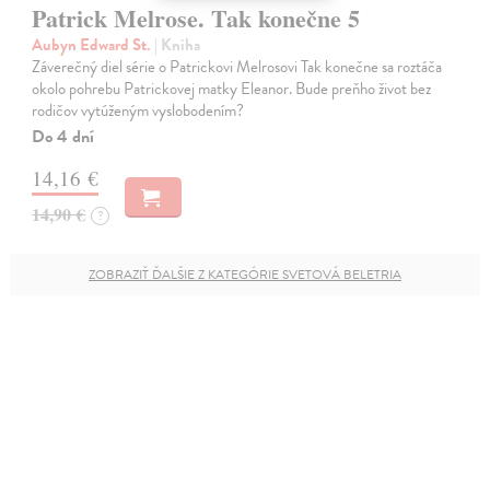
Patrick Melrose. Tak konečne 5
Aubyn Edward St.
| Kniha
Záverečný diel série o Patrickovi Melrosovi Tak konečne sa roztáča
okolo pohrebu Patrickovej matky Eleanor. Bude preňho život bez
rodičov vytúženým vyslobodením?
Do 4 dní
14,16 €
14,90 €
?
ZOBRAZIŤ ĎALŠIE Z KATEGÓRIE SVETOVÁ BELETRIA