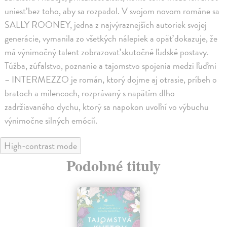
uniesť bez toho, aby sa rozpadol. V svojom novom románe sa
SALLY ROONEY, jedna z najvýraznejších autoriek svojej
generácie, vymanila zo všetkých nálepiek a opäť dokazuje, že
má výnimočný talent zobrazovať skutočné ľudské postavy.
Túžba, zúfalstvo, poznanie a tajomstvo spojenia medzi ľuďmi
– INTERMEZZO je román, ktorý dojme aj otrasie, príbeh o
bratoch a milencoch, rozprávaný s napätím dlho
zadržiavaného dychu, ktorý sa napokon uvoľní vo výbuchu
výnimočne silných emócií.
High-contrast mode
Podobné tituly
na sklade