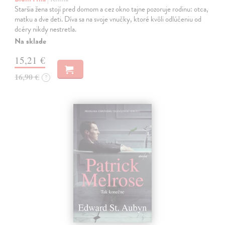
Staršia žena stojí pred domom a cez okno tajne pozoruje rodinu: otca,
matku a dve deti. Díva sa na svoje vnučky, ktoré kvôli odlúčeniu od
dcéry nikdy nestretla.
Na sklade
15,21 €
16,90 €
?