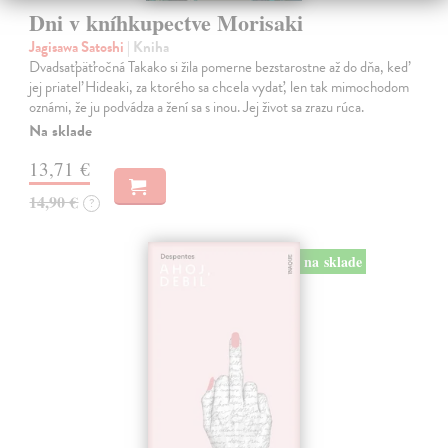
Dni v kníhkupectve Morisaki
Jagisawa Satoshi
| Kniha
Dvadsaťpäťročná Takako si žila pomerne bezstarostne až do dňa, keď
jej priateľ Hideaki, za ktorého sa chcela vydať, len tak mimochodom
oznámi, že ju podvádza a žení sa s inou. Jej život sa zrazu rúca.
Na sklade
13,71 €
14,90 €
?
na sklade