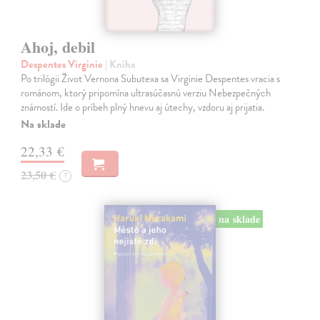
Ahoj, debil
Despentes Virginie
| Kniha
Po trilógii Život Vernona Subutexa sa Virginie Despentes vracia s
románom, ktorý pripomína ultrasúčasnú verziu Nebezpečných
známostí. Ide o príbeh plný hnevu aj útechy, vzdoru aj prijatia.
Na sklade
22,33 €
23,50 €
?
na sklade