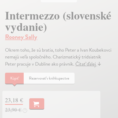
Intermezzo (slovenské
vydanie)
Rooney Sally
Okrem toho, že sú bratia, toho Peter a Ivan Koubekovci
nemajú veľa spoločného. Charizmatický tridsiatnik
Peter pracuje v Dubline ako právnik.
Čítať ďalej
↓
Kúpiť
Rezervovať v kníhkupectve
23,18 €
23,90 €
?