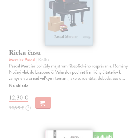
Rieka času
Mercier Pascal
| Kniha
Pascal Mercier bol vždy majstrom filozofického rozprávania. Romány
Nočný vlak do Lisabonu či Váha slov podnietili milióny čitateľov k
zamysleniu sa nad veľkými témami, ako sú identita, sloboda, čas či…
Na sklade
12,30 €
12,95 €
?
na sklade