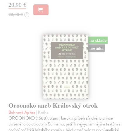
20,90 €
22,00 €
?
na sklade
novinka
Oroonoko aneb Královský otrok
Behnová Aphra
| Kniha
OROONOKO (1688), bizarní barokní příběh afrického prince
uvrženého do otroctví v Surinamu, patří k nejvýznamnějším textům z
období počátků britského románu, bývá označován za první anglické