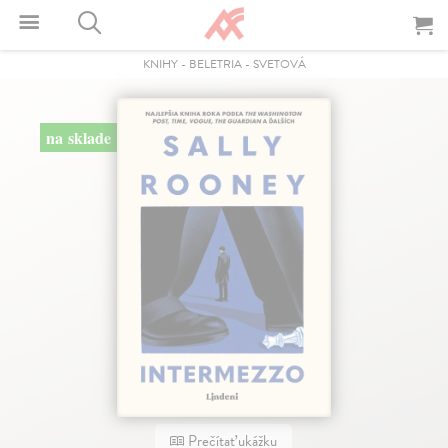
KNIHY
-
BELETRIA
-
SVETOVÁ
na sklade
Prečítať ukážku