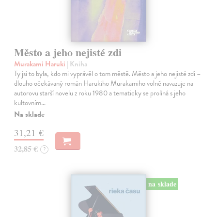
Město a jeho nejisté zdi
Murakami Haruki
| Kniha
Ty jsi to byla, kdo mi vyprávěl o tom městě. Město a jeho nejisté zdi –
dlouho očekávaný román Harukiho Murakamiho volně navazuje na
autorovu starší novelu z roku 1980 a tematicky se prolíná s jeho
kultovním…
Na sklade
31,21 €
32,85 €
?
na sklade