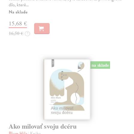
dílo, které…
Na sklade
15,68 €
16,50 €
?
na sklade
Ako milovať svoju dcéru
Blum Hila
| Kniha