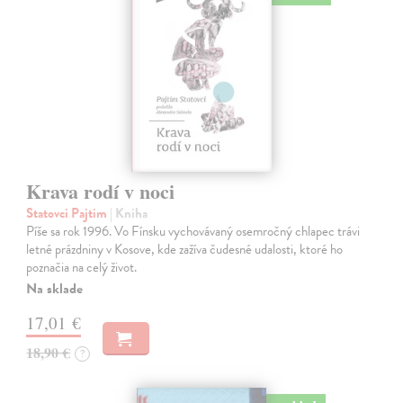
Krava rodí v noci
Statovci Pajtim
| Kniha
Píše sa rok 1996. Vo Fínsku vychovávaný osemročný chlapec trávi
letné prázdniny v Kosove, kde zažíva čudesné udalosti, ktoré ho
poznačia na celý život.
Na sklade
17,01 €
18,90 €
?