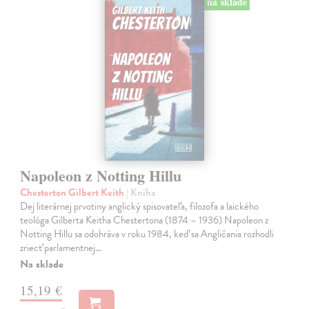
na sklade
Napoleon z Notting Hillu
Chesterton Gilbert Keith
| Kniha
Dej literárnej prvotiny anglický spisovateľa, filozofa a laického
teológa Gilberta Keitha Chestertona (1874 – 1936) Napoleon z
Notting Hillu sa odohráva v roku 1984, keď sa Angličania rozhodli
zriecť parlamentnej…
Na sklade
15,19 €