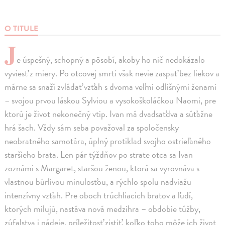
O TITULE
J
e úspešný, schopný a pôsobí, akoby ho nič nedokázalo
vyviesť z miery. Po otcovej smrti však nevie zaspať bez liekov a
márne sa snaží zvládať vzťah s dvoma veľmi odlišnými ženami
– svojou prvou láskou Sylviou a vysokoškoláčkou Naomi, pre
ktorú je život nekonečný vtip. Ivan má dvadsaťdva a súťažne
hrá šach. Vždy sám seba považoval za spoločensky
neobratného samotára, úplný protiklad svojho ostrieľaného
staršieho brata. Len pár týždňov po strate otca sa Ivan
zoznámi s Margaret, staršou ženou, ktorá sa vyrovnáva s
vlastnou búrlivou minulosťou, a rýchlo spolu nadviažu
intenzívny vzťah. Pre oboch trúchliacich bratov a ľudí,
ktorých milujú, nastáva nová medzihra – obdobie túžby,
zúfalstva i nádeje, príležitosť zistiť, koľko toho môže ich život