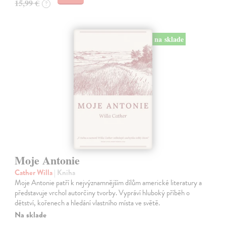
15,99 €
?
na sklade
Moje Antonie
Cather Willa
| Kniha
Moje Antonie patří k nejvýznamnějším dílům americké literatury a
představuje vrchol autorčiny tvorby. Vypráví hluboký příběh o
dětství, kořenech a hledání vlastního místa ve světě.
Na sklade