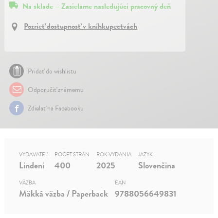
Na sklade – Zasielame nasledujúci pracovný deň
Pozrieť dostupnosť v kníhkupectvách
Pridať do wishlistu
Odporučiť známemu
Zdielať na Facebooku
VYDAVATEĽ
POČET STRÁN
ROK VYDANIA
JAZYK
Lindeni
400
2025
Slovenčina
VÄZBA
EAN
Mäkká väzba / Paperback
9788056649831