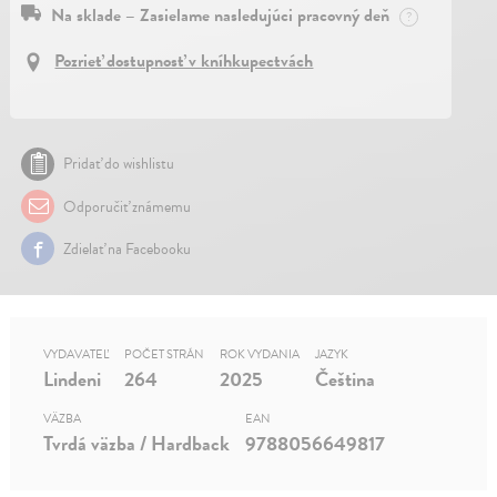
Na sklade – Zasielame nasledujúci pracovný deň
?
Pozrieť dostupnosť v kníhkupectvách
Pridať do wishlistu
Odporučiť známemu
Zdielať na Facebooku
VYDAVATEĽ
POČET STRÁN
ROK VYDANIA
JAZYK
Lindeni
264
2025
Čeština
VÄZBA
EAN
Tvrdá väzba / Hardback
9788056649817