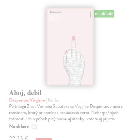
na sklade
Ahoj, debil
Despentes Virginie
| Kniha
Po trilógii Život Vernona Subutexa sa Virginie Despentes vracia s
románom, ktorý pripomína ultrasúčasnú verziu Nebezpečných
známostí. Ide o príbeh plný hnevu aj útechy, vzdoru aj prijatia.
Na sklade
?
22,33 €