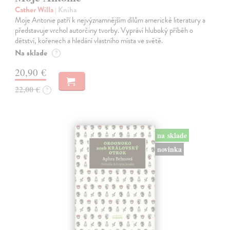
Cather Willa
| Kniha
Moje Antonie patří k nejvýznamnějším dílům americké literatury a
představuje vrchol autorčiny tvorby. Vypráví hluboký příběh o
dětství, kořenech a hledání vlastního místa ve světě.
Na sklade
?
20,90 €
22,00 €
?
na sklade
novinka