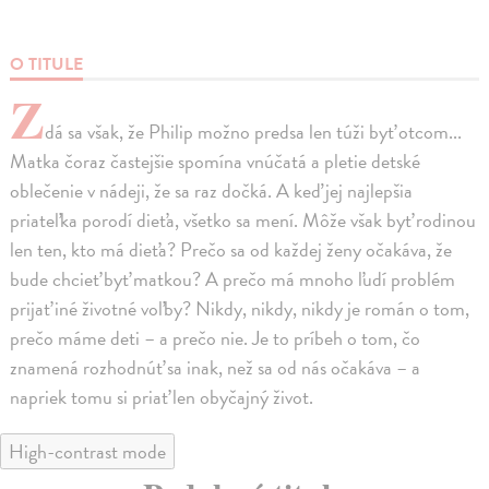
O TITULE
Z
dá sa však, že Philip možno predsa len túži byť otcom...
Matka čoraz častejšie spomína vnúčatá a pletie detské
oblečenie v nádeji, že sa raz dočká. A keď jej najlepšia
priateľka porodí dieťa, všetko sa mení. Môže však byť rodinou
len ten, kto má dieťa? Prečo sa od každej ženy očakáva, že
bude chcieť byť matkou? A prečo má mnoho ľudí problém
prijať iné životné voľby? Nikdy, nikdy, nikdy je román o tom,
prečo máme deti – a prečo nie. Je to príbeh o tom, čo
znamená rozhodnúť sa inak, než sa od nás očakáva – a
napriek tomu si priať len obyčajný život.
High-contrast mode