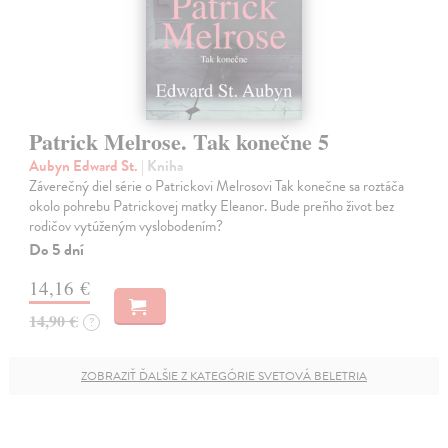
Patrick Melrose. Tak konečne 5
Aubyn Edward St.
| Kniha
Záverečný diel série o Patrickovi Melrosovi Tak konečne sa roztáča
okolo pohrebu Patrickovej matky Eleanor. Bude preňho život bez
rodičov vytúženým vyslobodením?
Do 5 dní
14,16 €
14,90 €
?
ZOBRAZIŤ ĎALŠIE Z KATEGÓRIE SVETOVÁ BELETRIA