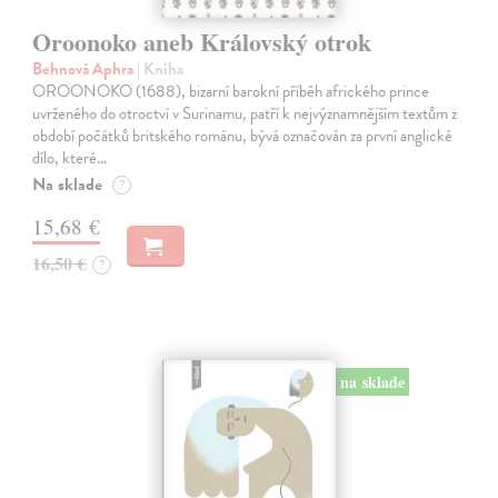
Oroonoko aneb Královský otrok
Behnová Aphra
| Kniha
OROONOKO (1688), bizarní barokní příběh afrického prince
uvrženého do otroctví v Surinamu, patří k nejvýznamnějším textům z
období počátků britského románu, bývá označován za první anglické
dílo, které…
Na sklade
?
15,68 €
16,50 €
?
na sklade