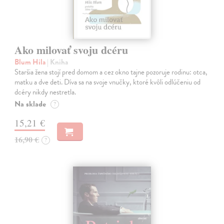
Ako milovať svoju dcéru
Blum Hila
| Kniha
Staršia žena stojí pred domom a cez okno tajne pozoruje rodinu: otca,
matku a dve deti. Díva sa na svoje vnučky, ktoré kvôli odlúčeniu od
dcéry nikdy nestretla.
Na sklade
?
15,21 €
16,90 €
?