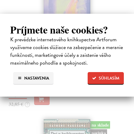
Príjmete naše cookies?
K prevádzke internetového kníhkupectva Artforum
Město a jeho nejisté zdi
využívame cookies slúžiace na zabezpečenie a meranie
Murakami Haruki
| Kniha
funkčnosti, marketingové účely a zaistenie vášho
Ty jsi to byla, kdo mi vyprávěl o tom městě. Město a jeho nejisté zdi –
maximálneho pohodlia a spokojnosti.
dlouho očekávaný román Harukiho Murakamiho volně navazuje na
autorovu starší novelu z roku 1980 a tematicky se prolíná s jeho
kultovním…
NASTAVENIA
SÚHLASÍM
Na sklade
?
30,22 €
32,85 €
?
na sklade
novinka