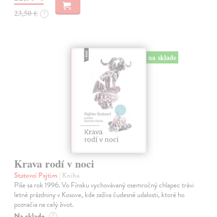
23,50 €
?
na sklade
Krava rodí v noci
Statovci Pajtim
| Kniha
Píše sa rok 1996. Vo Fínsku vychovávaný osemročný chlapec trávi
letné prázdniny v Kosove, kde zažíva čudesné udalosti, ktoré ho
poznačia na celý život.
Na sklade
?