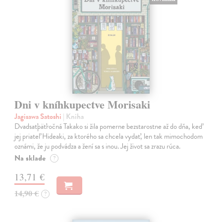
Dni v kníhkupectve Morisaki
Jagisawa Satoshi
| Kniha
Dvadsaťpäťročná Takako si žila pomerne bezstarostne až do dňa, keď
jej priateľ Hideaki, za ktorého sa chcela vydať, len tak mimochodom
oznámi, že ju podvádza a žení sa s inou. Jej život sa zrazu rúca.
Na sklade
?
13,71 €
14,90 €
?