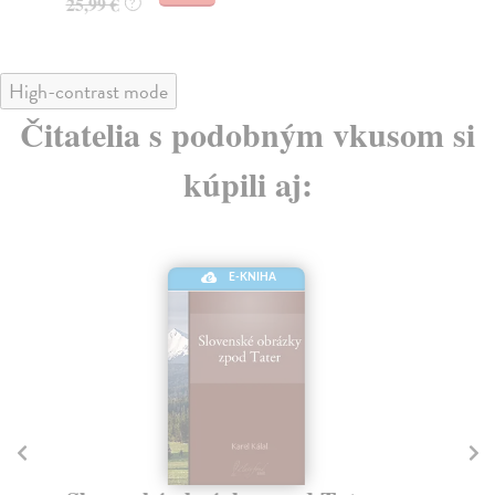
25,99 €
?
High-contrast mode
Čitatelia s podobným vkusom si
kúpili aj:
E-KNIHA
Pa
We