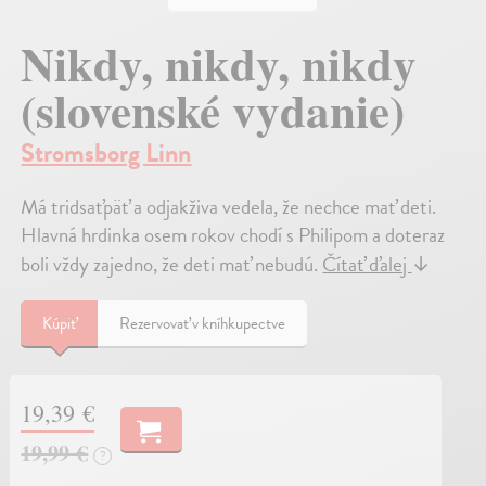
Nikdy, nikdy, nikdy
(slovenské vydanie)
Stromsborg Linn
Má tridsaťpäť a odjakživa vedela, že nechce mať deti.
Hlavná hrdinka osem rokov chodí s Philipom a doteraz
boli vždy zajedno, že deti mať nebudú.
Čítať ďalej
↓
Kúpiť
Rezervovať v kníhkupectve
19,39 €
19,99 €
?