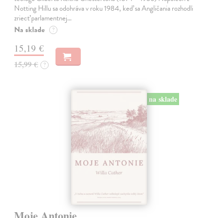
Notting Hillu sa odohráva v roku 1984, keď sa Angličania rozhodli
zriecť parlamentnej…
Na sklade
?
15,19 €
15,99 €
?
na sklade
Moje Antonie