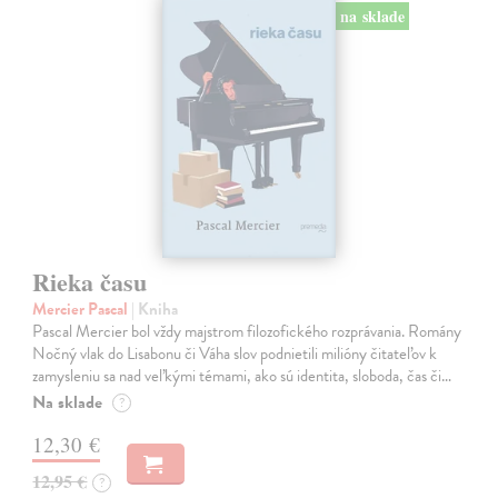
na sklade
Rieka času
Mercier Pascal
| Kniha
Pascal Mercier bol vždy majstrom filozofického rozprávania. Romány
Nočný vlak do Lisabonu či Váha slov podnietili milióny čitateľov k
zamysleniu sa nad veľkými témami, ako sú identita, sloboda, čas či…
Na sklade
?
12,30 €
12,95 €
?