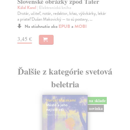
Slovenské obrázky zpod Tater
Hit
Kálal Karel
| Elektronická kniha
Rib
Drotár, učiteľ, notár, redaktor, kňaz, výšivkárky, lekár
...
a priateľ Dušan Makovický — to sú postavy, ...
Za
Na stiahnutie ako
EPUB
a
MOBI
20
3,45 €
21
Ďalšie z kategórie svetová
beletria
na sklade
novinka