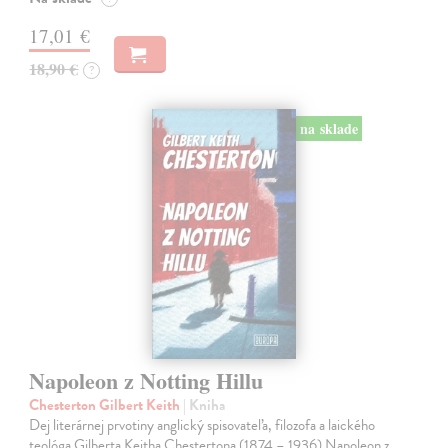
17,01 €
18,90 €
?
na sklade
Napoleon z Notting Hillu
Chesterton Gilbert Keith
| Kniha
Dej literárnej prvotiny anglický spisovateľa, filozofa a laického
teológa Gilberta Keitha Chestertona (1874 – 1936) Napoleon z