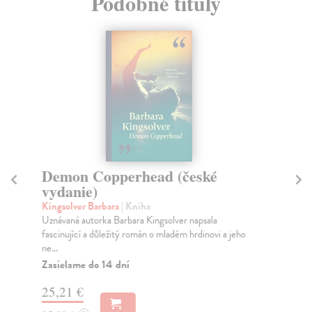
Podobné tituly
Demon Copperhead (české
I
vydanie)
Ro
Kro
Kingsolver Barbara
| Kniha
nem
Uznávaná autorka Barbara Kingsolver napsala
fascinující a důležitý román o mladém hrdinovi a jeho
Za
ne...
22
Zasielame do 14 dní
23
25,21 €