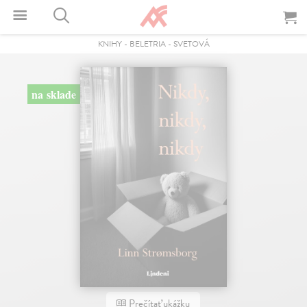
KNIHY
-
BELETRIA
-
SVETOVÁ
na sklade
Prečítať ukážku