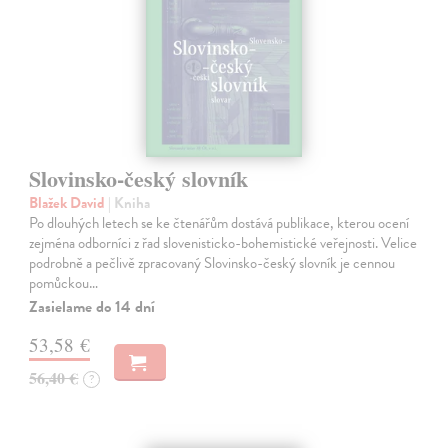
Slovinsko-český slovník
Blažek David
| Kniha
Po dlouhých letech se ke čtenářům dostává publikace, kterou ocení
zejména odborníci z řad slovenisticko-bohemistické veřejnosti. Velice
podrobně a pečlivě zpracovaný Slovinsko-český slovník je cennou
pomůckou…
Zasielame do 14 dní
53,58 €
56,40 €
?