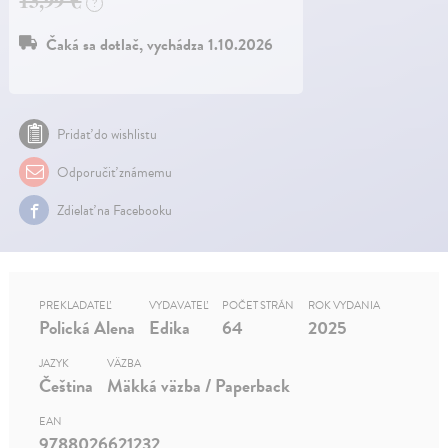
13,99 €
?
Čaká sa dotlač, vychádza 1.10.2026
Pridať do wishlistu
Odporučiť známemu
Zdielať na Facebooku
PREKLADATEĽ
VYDAVATEĽ
POČET STRÁN
ROK VYDANIA
Polická Alena
Edika
64
2025
JAZYK
VÄZBA
Čeština
Mäkká väzba / Paperback
EAN
9788026621232