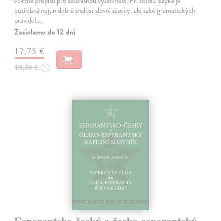
včetně přepisu pro současnou výslovnost. Při studiu jazyka je
potřebná nejen dobrá znalost slovní zásoby, ale také gramatických
pravidel.…
Zasielame do 12 dní
17,75 €
18,30 €
?
Esperantsko-český a česko-esperantský