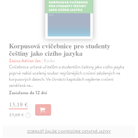
Korpusová cvičebnice pro studenty
češtiny jako cizího jazyka
Zasina Adrian Jan
| Kniha
Cvičebnice určená učitelům a studentům češtiny jako cizího jazyka
poprvé nabízí ucelený soubor nejrůznějších cvičení založených na
korpusových datech. Ve čtrnácti kapitolách najdeme cvičení
zaměřená na…
Zasielame do 12 dní
13,19 €
13,60 €
?
ZOBRAZIŤ ĎALŠIE Z KATEGÓRIE OSTATNÉ JAZYKY