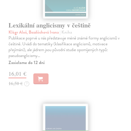
Lexikální anglicismy v češtině
Klégr Aleš, Bozděchová Ivana
| Kniha
Publikace poprvé u nás představuje méně známé formy anglicismů v
češtině. Uvádí do tematiky (klasifikace anglicismů, motivace
přejímání), ale jádrem jsou původní studie opomíjených typů:
pseudoanglicismy…
Zasielame do 12 dní
16,01 €
16,50 €
?