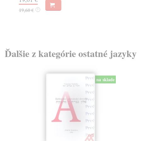
16
19,60 €
?
Ďalšie z kategórie ostatné jazyky
na sklade