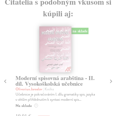
Čitatelia s podobným vkusom si
kúpili aj:
na sklade
Moderní spisovná arabština - II.
U
díl. Vysokoškolská učebnice
Zb
Tře
Oliverius Jaroslav
| Kniha
při
Učebnice je pokračováním I. dílu gramatiky spis. jazyka
s větším přihlédnutím k syntaxi moderní spis...
Za
Na sklade
?
16
19,01 €