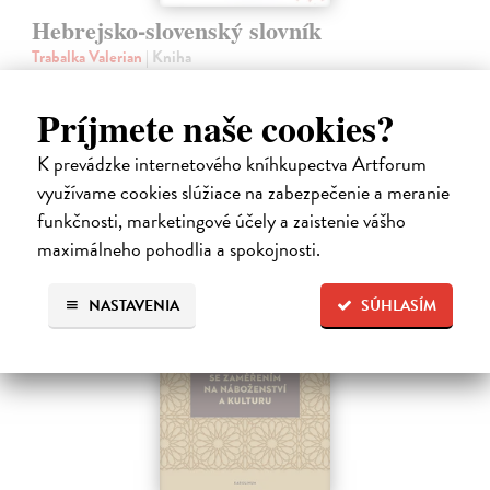
Hebrejsko-slovenský slovník
Trabalka Valerian
| Kniha
Hebrejsko - slovenský slovník, vydanie z roku 1996.
Na sklade
Príjmete naše cookies?
30,94 €
K prevádzke internetového kníhkupectva Artforum
31,90 €
?
využívame cookies slúžiace na zabezpečenie a meranie
funkčnosti, marketingové účely a zaistenie vášho
maximálneho pohodlia a spokojnosti.
NASTAVENIA
SÚHLASÍM