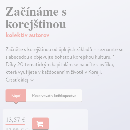
Začínáme s
korejštinou
kolektív autorov
Začněte s korejštinou od úplných základů – seznamte se
s abecedou a objevujte bohatou korejskou kulturu. *
Díky 20 tematickým kapitolám se naučíte slovíčka,
která využijete v každodenním životě v Koreji.
Čítať ďalej
↓
Kúpiť
Rezervovať v kníhkupectve
13,57 €