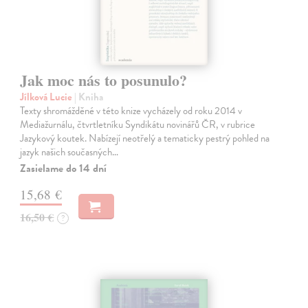
Jak moc nás to posunulo?
Jílková Lucie
| Kniha
Texty shromážděné v této knize vycházely od roku 2014 v
Mediažurnálu, čtvrtletníku Syndikátu novinářů ČR, v rubrice
Jazykový koutek. Nabízejí neotřelý a tematicky pestrý pohled na
jazyk našich současných…
Zasielame do 14 dní
15,68 €
16,50 €
?