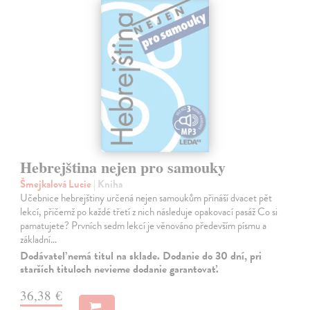
Hebrejština nejen pro samouky
Šmejkalová Lucie
| Kniha
Učebnice hebrejštiny určená nejen samoukům přináší dvacet pět
lekcí, přičemž po každé třetí z nich následuje opakovací pasáž Co si
pamatujete? Prvních sedm lekcí je věnováno především písmu a
základní…
Dodávateľ nemá titul na sklade. Dodanie do 30 dní, pri
starších tituloch nevieme dodanie garantovať.
36,38 €