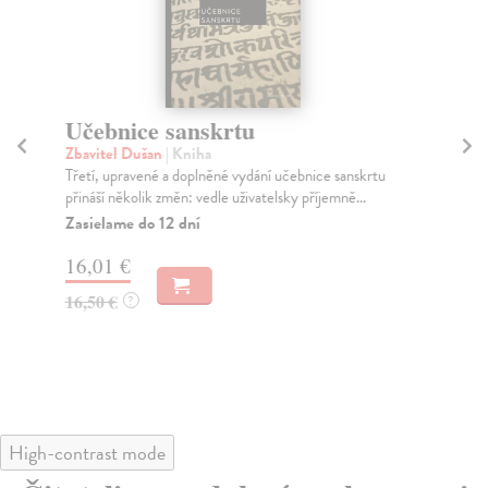
Učebnice sanskrtu
Fi
ši
Zbavitel Dušan
| Kniha
Třetí, upravené a doplněné vydání učebnice sanskrtu
kol
přináší několik změn: vedle uživatelsky příjemně...
Nov
pok
Zasielame do 12 dní
Do
16,01 €
14
16,50 €
?
14
High-contrast mode