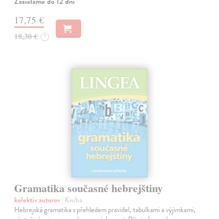
Zasielame do 12 dní
17,75 €
18,30 €
?
Gramatika současné hebrejštiny
kolektív autorov
| Kniha
Hebrejská gramatika s přehledem pravidel, tabulkami a výjimkami,