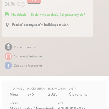
24,90 €
?
Na sklade – Zasielame nasledujúci pracovný deň
Pozrieť dostupnosť v kníhkupectvách
Pridať do wishlistu
Odporučiť známemu
Zdielať na Facebooku
VYDAVATEĽ
POČET STRÁN
ROK VYDANIA
JAZYK
Noxi
376
2025
Slovenčina
VÄZBA
EAN
Mäkká väzba / Paperback
9788081117077