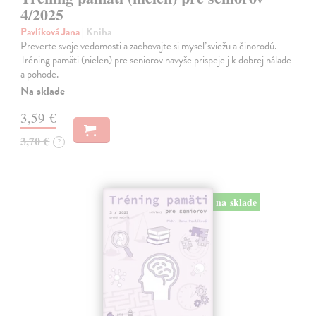
4/2025
Pavlíková Jana
| Kniha
Preverte svoje vedomosti a zachovajte si myseľ sviežu a činorodú.
Tréning pamäti (nielen) pre seniorov navyše prispeje j k dobrej nálade
a pohode.
Na sklade
3,59 €
3,70 €
?
na sklade