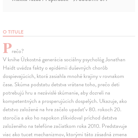
O TITULE
P
rečo?
V knihe Úzkostná generácia sociálny psychológ Jonathan
Haidt uvádza fakty o epidémii duševných chorôb
dospievajúcich, ktorá zasiahla mnohé krajiny v rovnakom
čase. Skúma podstatu detstva vrátane toho, prečo deti
potrebujú hru a nezávislé skúmanie, aby dozreli na
kompetentných a prosperujúcich dospelých. Ukazuje, ako
detstvo založené na hre začalo upadať v 80. rokoch 20.
storočia a ako ho napokon zlikvidoval príchod detstva
založeného na telefóne začiatkom roka 2010. Predstavuje
viac ako tucet mechanizmov, ktorými táto zásadná zmena