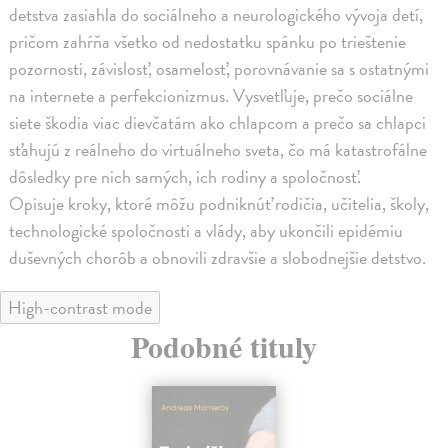
detstva zasiahla do sociálneho a neurologického vývoja detí,
pričom zahŕňa všetko od nedostatku spánku po trieštenie
pozornosti, závislosť, osamelosť, porovnávanie sa s ostatnými
na internete a perfekcionizmus. Vysvetľuje, prečo sociálne
siete škodia viac dievčatám ako chlapcom a prečo sa chlapci
sťahujú z reálneho do virtuálneho sveta, čo má katastrofálne
dôsledky pre nich samých, ich rodiny a spoločnosť.
Opisuje kroky, ktoré môžu podniknúť rodičia, učitelia, školy,
technologické spoločnosti a vlády, aby ukončili epidémiu
duševných chorôb a obnovili zdravšie a slobodnejšie detstvo.
High-contrast mode
Podobné tituly