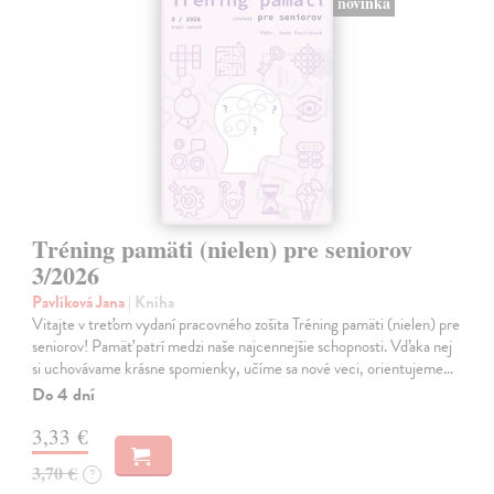
novinka
Tréning pamäti (nielen) pre seniorov
3/2026
Pavlíková Jana
| Kniha
Vitajte v treťom vydaní pracovného zošita Tréning pamäti (nielen) pre
seniorov! Pamäť patrí medzi naše najcennejšie schopnosti. Vďaka nej
si uchovávame krásne spomienky, učíme sa nové veci, orientujeme…
Do 4 dní
3,33 €
3,70 €
?