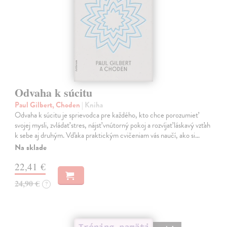
Odvaha k súcitu
Paul Gilbert, Choden
| Kniha
Odvaha k súcitu je sprievodca pre každého, kto chce porozumieť
svojej mysli, zvládať stres, nájsť vnútorný pokoj a rozvíjať láskavý vzťah
k sebe aj druhým. Vďaka praktickým cvičeniam vás naučí, ako si…
Na sklade
22,41 €
24,90 €
?