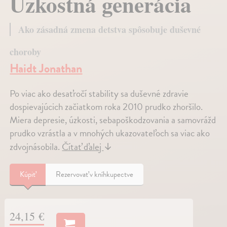
Úzkostná generácia
Ako zásadná zmena detstva spôsobuje duševné
choroby
Haidt Jonathan
Po viac ako desaťročí stability sa duševné zdravie
dospievajúcich začiatkom roka 2010 prudko zhoršilo.
Miera depresie, úzkosti, sebapoškodzovania a samovrážd
prudko vzrástla a v mnohých ukazovateľoch sa viac ako
zdvojnásobila.
Čítať ďalej
↓
Kúpiť
Rezervovať v kníhkupectve
24,15 €