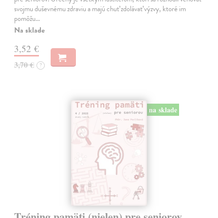
svojmu duševnému zdraviu a majú chuť zdolávať výzvy, ktoré im
pomôžu…
Na sklade
3,52 €
3,70 €
?
na sklade
Tréning pamäti (nielen) pre seniorov