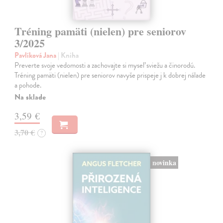
Tréning pamäti (nielen) pre seniorov
3/2025
Pavlíková Jana
| Kniha
Preverte svoje vedomosti a zachovajte si myseľ sviežu a činorodú.
Tréning pamäti (nielen) pre seniorov navyše prispeje j k dobrej nálade
a pohode.
Na sklade
3,59 €
3,70 €
?
novinka