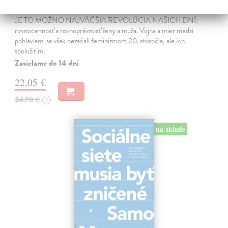
Marneros Andreas
| Kniha
JE TO MOŽNO NAJVÄČŠIA REVOLÚCIA NAŠICH DNÍ:
rovnocennosť a rovnoprávnosť ženy a muža. Vojna a mier medzi
pohlaviami sa však nezačali feminizmom 20. storočia, ale ich
spolužitím.
Zasielame do 14 dní
22,05 €
24,50 €
?
na sklade