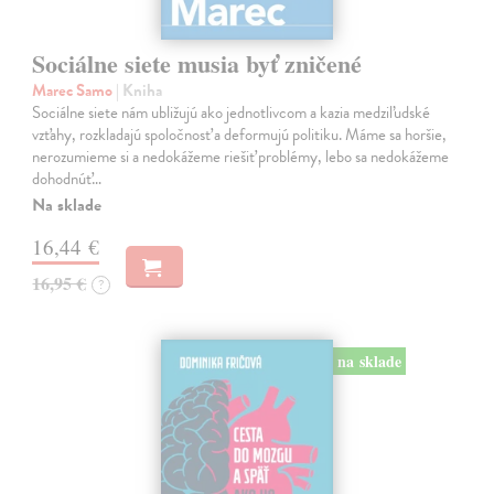
Sociálne siete musia byť zničené
Marec Samo
| Kniha
Sociálne siete nám ubližujú ako jednotlivcom a kazia medziľudské
vzťahy, rozkladajú spoločnosť a deformujú politiku. Máme sa horšie,
nerozumieme si a nedokážeme riešiť problémy, lebo sa nedokážeme
dohodnúť…
Na sklade
16,44 €
16,95 €
?
na sklade