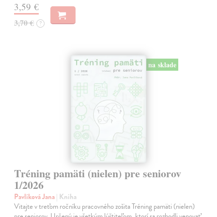
3,59 €
3,70 €
?
na sklade
Tréning pamäti (nielen) pre seniorov
1/2026
Pavlíková Jana
| Kniha
Vitajte v treťom ročníku pracovného zošita Tréning pamäti (nielen)
pre seniorov. Určený je všetkým lúštiteľom, ktorí sa rozhodli venovať