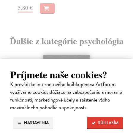
14,00 €
10
?
Ďalšie z kategórie psychológia
Príjmete naše cookies?
K prevádzke internetového kníhkupectva Artforum
využívame cookies slúžiace na zabezpečenie a meranie
funkčnosti, marketingové účely a zaistenie vášho
maximálneho pohodlia a spokojnosti.
NASTAVENIA
SÚHLASÍM
Trpkejšia ako smrť je žena