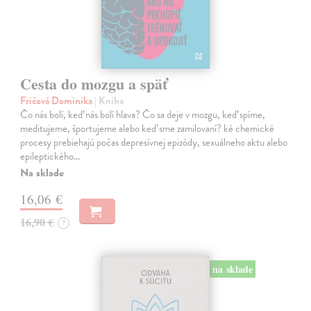
Cesta do mozgu a späť
Fričová Dominika
| Kniha
Čo nás bolí, keď nás bolí hlava? Čo sa deje v mozgu, keď spíme,
meditujeme, športujeme alebo keď sme zamilovaní? ké chemické
procesy prebiehajú počas depresívnej epizódy, sexuálneho aktu alebo
epileptického…
Na sklade
16,06 €
16,90 €
?
na sklade