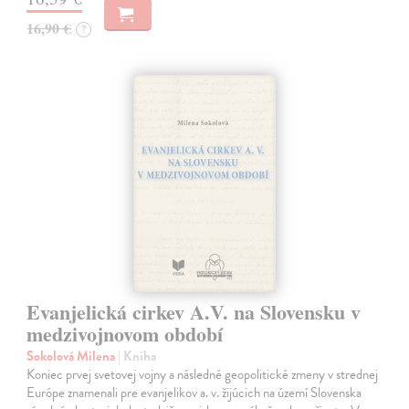
16,90 €
?
Evanjelická cirkev A.V. na Slovensku v
medzivojnovom období
Sokolová Milena
| Kniha
Koniec prvej svetovej vojny a následné geopolitické zmeny v strednej
Európe znamenali pre evanjelikov a. v. žijúcich na území Slovenska