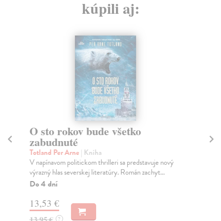
kúpili aj:
O sto rokov bude všetko
D
zabudnuté
Kuk
Tre
Totland Per Arne
| Kniha
(vý
V napínavom politickom thrilleri sa predstavuje nový
také
výrazný hlas severskej literatúry. Román zachyt...
Do
Do 4 dní
7,
13,53 €
7,
13,95 €
?