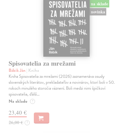
na sklade
novinka
Spisovatelia za mrežami
Bábik Ján
| Kniha
Kniha Spisovatelia za mrežami (2026) zaznamenáva osudy
slovenských literátov, prekladateľov a novinárov, ktorí boli v 50.
rokoch minulého storočia väznení. Boli medzi nimi špičkoví
spisovatelia, ďalší…
Na sklade
?
23,40 €
26,00 €
?