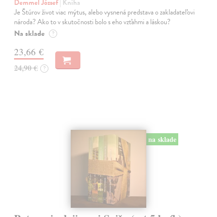
Demmel József
| Kniha
Je Štúrov život viac mýtus, alebo vysnená predstava o zakladateľovi
národa? Ako to v skutočnosti bolo s eho vzťahmi a láskou?
Na sklade
?
23,66 €
24,90 €
?
na sklade