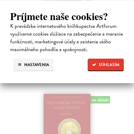
Studne mútne
Príjmete naše cookies?
Getting Peter
| Kniha
K prevádzke internetového kníhkupectva Artforum
Sú ikonickými postavami našej kultúry. Postavili im sochy a
pomenovali po nich ulice, majú svoje nespochybniteľné miesto v
využívame cookies slúžiace na zabezpečenie a meranie
lexikónoch literatúry aj učebniciach, slovenské moderné umenie sa
funkčnosti, marketingové účely a zaistenie vášho
bez nich nedá…
maximálneho pohodlia a spokojnosti.
Na sklade
?
23,66 €
NASTAVENIA
SÚHLASÍM
24,90 €
?
na sklade