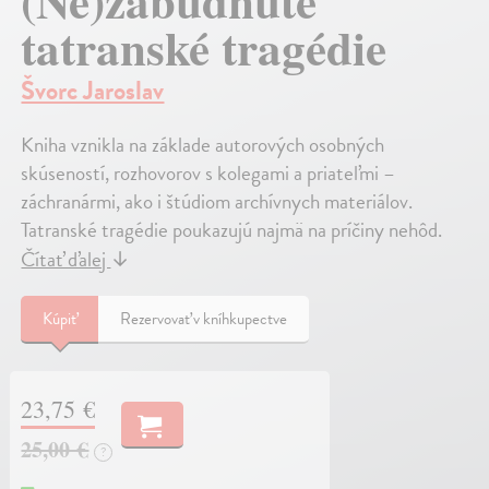
(Ne)zabudnuté
tatranské tragédie
Švorc Jaroslav
Kniha vznikla na základe autorových osobných
skúseností, rozhovorov s kolegami a priateľmi –
záchranármi, ako i štúdiom archívnych materiálov.
Tatranské tragédie poukazujú najmä na príčiny nehôd.
Čítať ďalej
↓
Kúpiť
Rezervovať v kníhkupectve
23,75 €
25,00 €
?