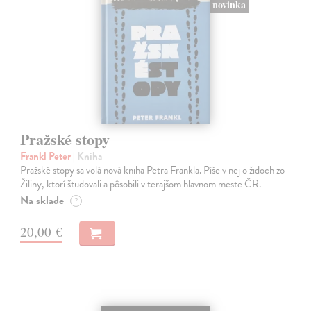
novinka
Pražské stopy
Frankl Peter
| Kniha
Pražské stopy sa volá nová kniha Petra Frankla. Píše v nej o židoch zo
Žiliny, ktorí študovali a pôsobili v terajšom hlavnom meste ČR.
Na sklade
?
20,00 €