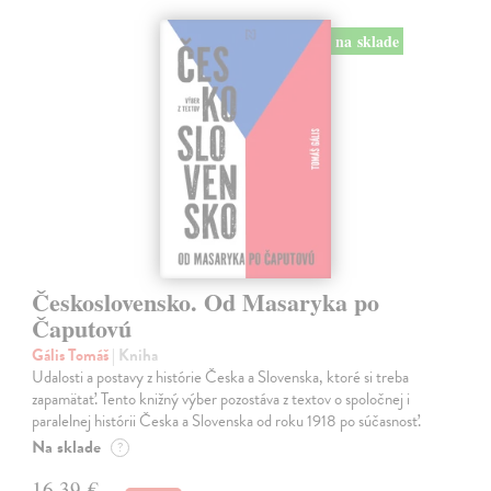
na sklade
Československo. Od Masaryka po
Čaputovú
Gális Tomáš
| Kniha
Udalosti a postavy z histórie Česka a Slovenska, ktoré si treba
zapamätať. Tento knižný výber pozostáva z textov o spoločnej i
paralelnej histórii Česka a Slovenska od roku 1918 po súčasnosť.
Na sklade
?
16,39 €