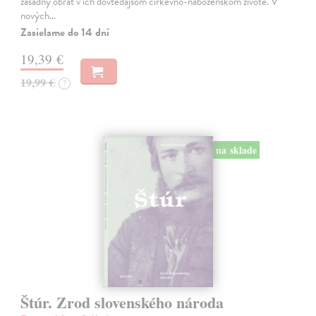
zásadný obrat v ich dovtedajšom cirkevno-náboženskom živote. V
nových…
Zasielame do 14 dní
19,39 €
19,99 €
?
na sklade
Štúr. Zrod slovenského národa