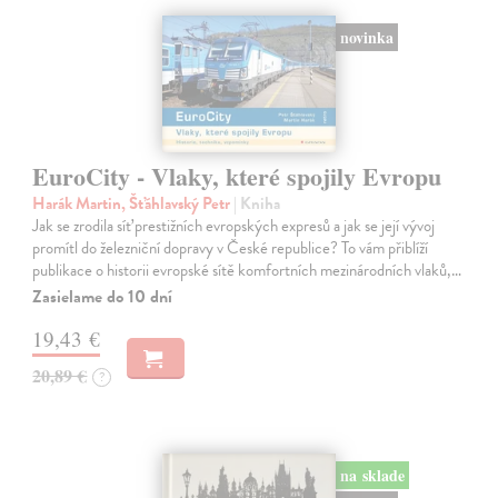
novinka
EuroCity - Vlaky, které spojily Evropu
Harák Martin, Šťáhlavský Petr
| Kniha
Jak se zrodila síť prestižních evropských expresů a jak se její vývoj
promítl do železniční dopravy v České republice? To vám přiblíží
publikace o historii evropské sítě komfortních mezinárodních vlaků,…
Zasielame do 10 dní
19,43 €
20,89 €
?
na sklade