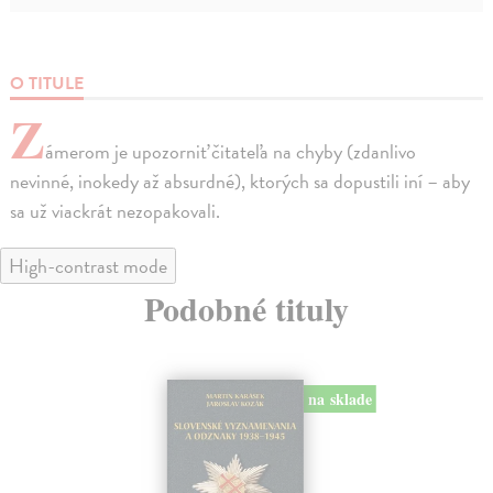
O TITULE
Z
ámerom je upozorniť čitateľa na chyby (zdanlivo
nevinné, inokedy až absurdné), ktorých sa dopustili iní – aby
sa už viackrát nezopakovali.
High-contrast mode
Podobné tituly
na sklade