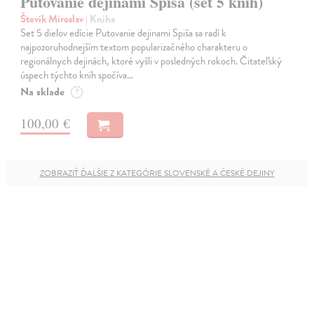
Putovanie dejinami Spiša (set 5 kníh)
Števík Miroslav
| Kniha
Set 5 dielov edície Putovanie dejinami Spiša sa radí k
najpozoruhodnejším textom popularizačného charakteru o
regionálnych dejinách, ktoré vyšli v posledných rokoch. Čitateľský
úspech týchto kníh spočíva…
Na sklade
?
100,00 €
ZOBRAZIŤ ĎALŠIE Z KATEGÓRIE SLOVENSKÉ A ČESKÉ DEJINY