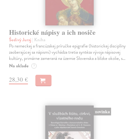
Historické nápisy a ich nosiče
Šedivý Juraj
| Kniha
Po nemeckej a francúzskej príručke epigrafie (historickej disciplíny
zaoberajúcej sa nápismi) vychádza tretia syntéza vývoja nápisovej
kultúry, primárne zameraná na územie Slovenska a blízke okolie, s…
Na sklade
?
28,30 €
novinka