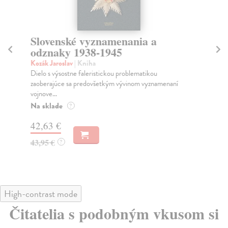
Slovenské vyznamenania a
S
odznaky 1938-1945
Ge
Sú 
Kozák Jaroslav
| Kniha
soc
Dielo s výsostne faleristickou problematikou
zaoberajúce sa predovšetkým vývinom vyznamenaní
Na
vojnove...
23
Na sklade
?
24
42,63 €
43,95 €
?
High-contrast mode
Čitatelia s podobným vkusom si