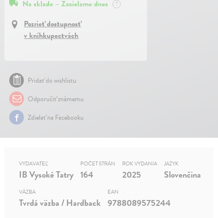
Na sklade – Zasielame dnes
?
Pozrieť dostupnosť
v kníhkupectvách
Pridať do wishlistu
Odporučiť známemu
Zdielať na Facebooku
VYDAVATEĽ
POČET STRÁN
ROK VYDANIA
JAZYK
IB Vysoké Tatry
164
2025
Slovenčina
VÄZBA
EAN
Tvrdá väzba / Hardback
9788089575244