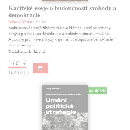
Kacířské eseje o budoucnosti svobody a
demokracie
Němec Václav
| Kniha
Kniha sestává z esejů filosofa Václava Němce, které se kriticky
zamýšlejí nad situací demokracie a svobody v současném světě.
Autorovy pronikavé analýzy krize naší polistopadové demokracie i
příčin vzestupu…
Zasielame do 14 dní
16,01 €
16,50 €
?
na sklade