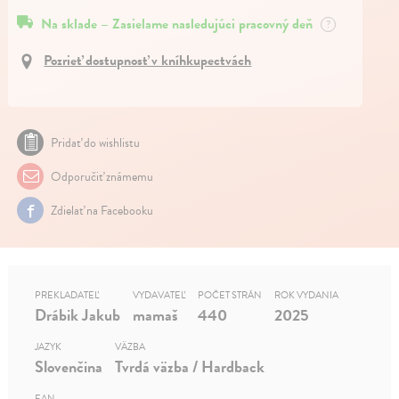
Na sklade – Zasielame nasledujúci pracovný deň
?
Pozrieť dostupnosť v kníhkupectvách
Pridať do wishlistu
Odporučiť známemu
Zdielať na Facebooku
PREKLADATEĽ
VYDAVATEĽ
POČET STRÁN
ROK VYDANIA
Drábik Jakub
mamaš
440
2025
JAZYK
VÄZBA
Slovenčina
Tvrdá väzba / Hardback
EAN