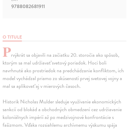
9788082681911
O TITULE
P
rvýkrát sa objavili na začiatku 20. storočia ako spôsob,
ktorým sa mal udržiavať svetový poriadok. Hoci boli
navrhnuté ako prostriedok na predchádzanie konfliktom, ich
model vychádzal priamo zo skúseností prvej svetovej vojny a
mal sa aplikovať aj v mierových časoch.
Historik Nicholas Mulder sleduje využívanie ekonomických
sankcií od blokád a obchodných obmedzení cez udržiavanie
koloniálnych impérií až po medzivojnové konfrontácie s
fašizmom. Vďaka rozsiahlemu archívnemu výskumu spája