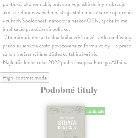
politické, ekonomické, právne a vojenské dejiny a ukazuje,
ako sa z donucovacieho nástroja stalo mierotvorné opatrenie
v rukách Spoločnosti národov a neskôr OSN, aj aké to má
implikácie pre súčasnú politiku.
Táto mimoriadne aktuálna kniha vrhá nové svetlo na dôvody,
prečo sú sankcie často považované za formu vojny – a prečo
sú ich (ne)zamýšľané dôsledky také závažné.
Najlepšia kniha roku 2022 podľa časopisu Foreign Affairs.
High-contrast mode
Podobné tituly
na sklade