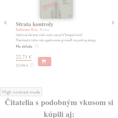
Strata kontroly
V
Schlosser Eric
| Kniha
Mu
Jadrové zbrane mali svetu zaručiť bezpečnosť.
V k
Namiesto toho nás opakovane priviedli na pokraj skazy.
pýt
Na sklade
Do
?
22,71 €
22
23,90 €
22
?
High-contrast mode
Čitatelia s podobným vkusom si
kúpili aj: