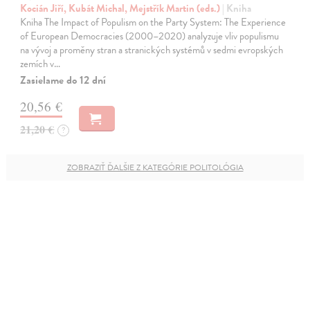
Kocián Jiří, Kubát Michal, Mejstřík Martin (eds.)
| Kniha
Kniha The Impact of Populism on the Party System: The Experience
of European Democracies (2000–2020) analyzuje vliv populismu
na vývoj a proměny stran a stranických systémů v sedmi evropských
zemích v…
Zasielame do 12 dní
20,56 €
21,20 €
?
ZOBRAZIŤ ĎALŠIE Z KATEGÓRIE POLITOLÓGIA