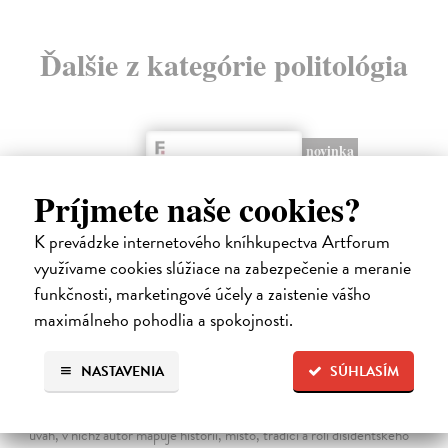
Ďalšie z kategórie politológia
novinka
Príjmete naše cookies?
K prevádzke internetového kníhkupectva Artforum
využívame cookies slúžiace na zabezpečenie a meranie
funkčnosti, marketingové účely a zaistenie vášho
maximálneho pohodlia a spokojnosti.
Disidenti mezi disidenty
NASTAVENIA
SÚHLASÍM
Budrajtskis Ilja Borisovič
| Kniha
Kniha Ilji Budrajtskise (* 1981) je působivou mozaikou esejů, studií a
úvah, v nichž autor mapuje historii, místo, tradici a roli disidentského