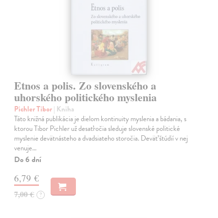
Etnos a polis. Zo slovenského a
uhorského politického myslenia
Pichler Tibor
| Kniha
Táto knižná publikácia je dielom kontinuity myslenia a bádania, s
ktorou Tibor Pichler už desaťročia sleduje slovenské politické
myslenie devätnásteho a dvadsiateho storočia. Deväť štúdií v nej
venuje…
Do 6 dní
6,79 €
7,00 €
?