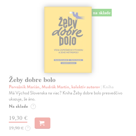
na sklade
Žeby dobre bolo
Porvažník Marián, Mudrák Martin, kolektív autorov
| Kniha
Má Východ Slovenska na viac? Kniha Žeby dobre bolo presvedčivo
ukazuje, že áno.
Na sklade
?
19,30 €
19,90 €
?