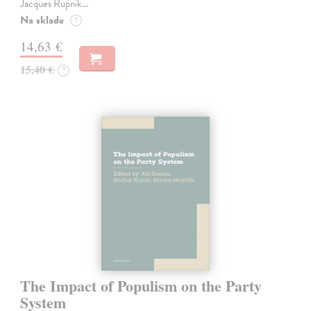
Jacques Rupnik…
Na sklade
?
14,63 €
15,40 €
?
The Impact of Populism on the Party
System