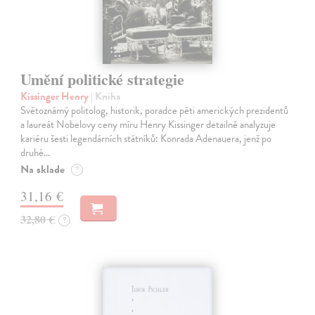
Umění politické strategie
Kissinger Henry
| Kniha
Světoznámý politolog, historik, poradce pěti amerických prezidentů
a laureát Nobelovy ceny míru Henry Kissinger detailně analyzuje
kariéru šesti legendárních státníků: Konrada Adenauera, jenž po
druhé…
Na sklade
?
31,16 €
32,80 €
?