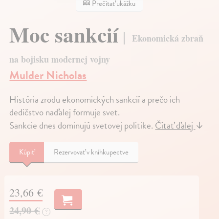
Prečítať ukážku
Moc sankcií
Ekonomická zbraň
na bojisku modernej vojny
Mulder Nicholas
História zrodu ekonomických sankcií a prečo ich
dedičstvo naďalej formuje svet.
Sankcie dnes dominujú svetovej politike.
Čítať ďalej
↓
Kúpiť
Rezervovať v kníhkupectve
23,66 €
24,90 €
?