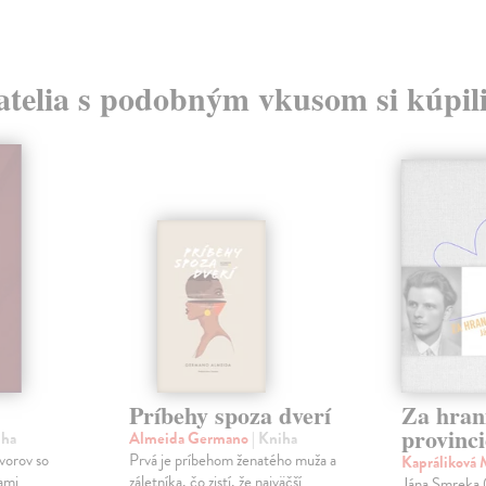
atelia s podobným vkusom si kúpili
Príbehy spoza dverí
Za hran
provinci
iha
Almeida Germano
| Kniha
vorov so
Prvá je príbehom ženatého muža a
Kapráliková
ami
záletníka, čo zistí, že najväčší
Jána Smreka