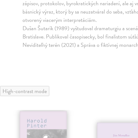
zápisov, protokolov, byrokratických nariadení, ale aj
básnický výraz, ktorý by sa neuzatváral do seba, vzťa
otvorený viacerým interpretáciám.
Dušan Šutarík (1989) vyštudoval dramaturgiu a scená
Bratislave. Publikoval časopisecky, bol finalistom s
Neviditeľný terén (2021) a Správa o fiktívnej monarch
High-contrast mode