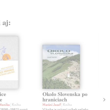
 aj:
ice
Okolo Slovenska po
Ev
e
hraniciach
ni
 Monika
| Kniha
Haráni Jozef
| Kniha
Glo
 (1898–1982) pozná
V knihe je opísaný príbeh pešieho
Písa