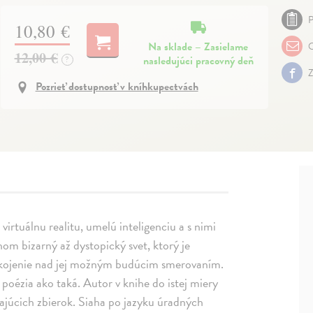
P
10,80 €
Na sklade – Zasielame
O
12,00 €
nasledujúci pracovný deň
?
Z
Pozrieť dostupnosť v kníhkupectvách
 virtuálnu realitu, umelú inteligenciu a s nimi
hom bizarný až dystopický svet, ktorý je
pokojenie nad jej možným budúcim smerovaním.
 poézia ako taká. Autor v knihe do istej miery
ajúcich zbierok. Siaha po jazyku úradných