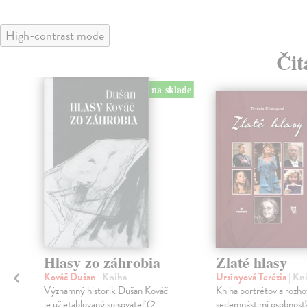
High-contrast mode
Čit
na sklade
klade
Hlasy zo záhrobia
Zlaté hlasy
Kováč Dušan
| Kniha
Ursínyová Terézia
| Kn
Významný historik Dušan Kováč
Kniha portrétov a rozho
je už etablovaný spisovateľ (2
sedemnástimi osobnosť