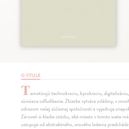
O TITULE
T
ematizujú technokraciu, byrokraciu, digitalizáciu,
súvisiace odľudštenie. Zbierka vytvára zvláštny, v mno
odrazom našej súčasnej spoločnosti a vyjadruje zne
Zároveň si kladie otázku, aké miesto v tomto svete má
ustupuje od abstraktného, snového ladenia predchádz