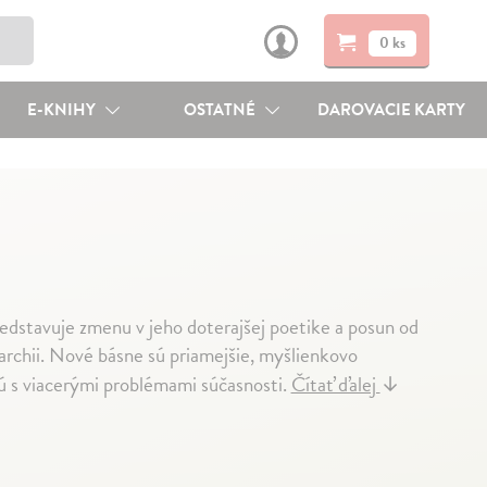
0 ks
E-KNIHY
OSTATNÉ
DAROVACIE KARTY
redstavuje zmenu v jeho doterajšej poetike a posun od
archii. Nové básne sú priamejšie, myšlienkovo
jú s viacerými problémami súčasnosti.
Čítať ďalej
↓