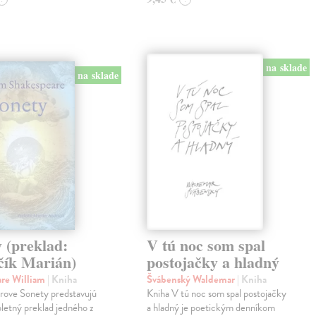
na sklade
na sklade
 (preklad:
V tú noc som spal
čík Marián)
postojačky a hladný
are William
| Kniha
Švábenský Waldemar
| Kniha
rove Sonety predstavujú
Kniha V tú noc som spal postojačky
letný preklad jedného z
a hladný je poetickým denníkom