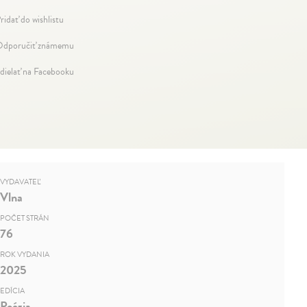
ridať do wishlistu
dporučiť známemu
dielať na Facebooku
VYDAVATEĽ
Vlna
POČET STRÁN
76
ROK VYDANIA
2025
EDÍCIA
Poézia