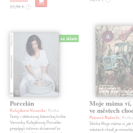
15,90 €
?
na sklade
Porcelán
Moje máma ví, 
ve městech cho
Kolejáková Veronika
| Kniha
Texty v debutovej básnickej knihe
Petrovič Radmila
| Kniha
Veroniky Kolejákovej Porcelán
Sbírka Moje máma ví, jak 
prepájajú intímnu skúsenosť so
městech chodí je mimoř