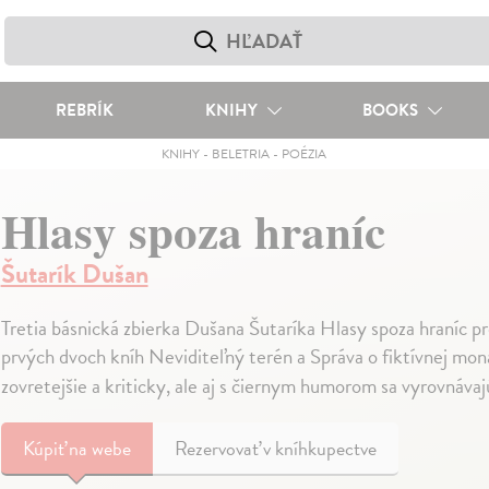
REBRÍK
KNIHY
BOOKS
KNIHY
-
BELETRIA
-
POÉZIA
Hlasy spoza hraníc
Šutarík Dušan
Tretia básnická zbierka Dušana Šutaríka Hlasy spoza hraníc p
prvých dvoch kníh Neviditeľný terén a Správa o fiktívnej mon
zovretejšie a kriticky, ale aj s čiernym humorom sa vyrovnáva
Kúpiť
na webe
Rezervovať v kníhkupectve