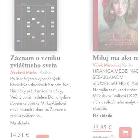
Záznam o vzniku
Miluj ma ako n
zvláštneho sveta
Válek Miroslav
| Kniha
HRANICA MEDZI NÁ
Ábelová Mirka
| Kniha
SEBAKLAMOM
Po úspešných a vypredaných
SLOVENSKÉHO KLASI
básnických zbierkach Striptíz, Na!,
Nemýlia sa tí, ktorí v básn
Básničky pre domáce paničky,
Miroslavovi Válkovi (1927
Večný pocit nedele a Dom, vydáva
vidia deziluzívneho analyti
slovenská poetka Mirka Ábelová
situácie.
novú básnickú zbierku. Záznam o
Na sklade
vzniku zvláštneho…
Na sklade
33,85 €
14,31 €
34,90 €
?