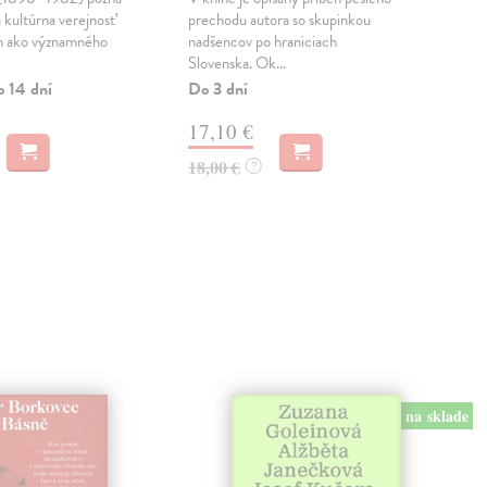
 kultúrna verejnosť
prechodu autora so skupinkou
Evy 
m ako významného
nadšencov po hraniciach
o hu
Slovenska. Ok...
vním
o 14 dní
Do 3 dní
Zas
17,10 €
11
18,00 €
12,
?
na sklade