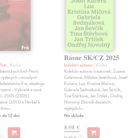
Básne SK/CZ 2025
Petr
| Kniha
kolektív autorov
| Kniha
 básnických knih Petra
Kolektív autorov a autoriek: Zuzana
 vydaných v minulých
Goleinová, Alžběta Janečková, Josef
ladatelstvím Fra, obsahuje
Kučera, Luz, Kristína Mičová,
trozemí –Vybrané a nové
Gabriela Sedmáková, Jan Ševčík,
90–2005 (2005),
Tina Štěrbová, Jan Trtílek, Ondřej
básně (2013) a Herbář k
Novotný Zborník desiatich
ršímu…
najlepších…
 do 12 dní
Na sklade
€
8,98 €
9,45 €
?
?