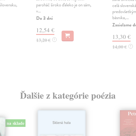
Slovensku,
paroháč široko ďaleko je on sám,
celá slovenská
v...
predovšetký
básnika,...
Do 3 dní
Zasielame d
12,54 €
13,30 €
13,20 €
?
14,00 €
?
Ďalšie z kategórie poézia
na sklade