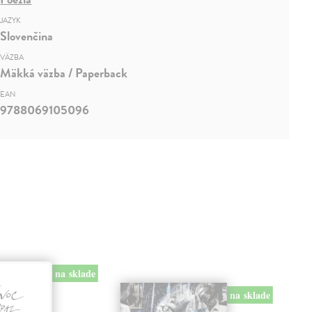
JAZYK
Slovenčina
VÄZBA
Mäkká väzba / Paperback
EAN
9788069105096
na sklade
na sklade