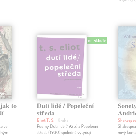
na sklade
jak to
Dutí lidé / Popeleční
Sonety
dí
středa
Andri
Eliot T. S.
| Kniha
Shakespe
to ve
Poémy Dutí lidé (1925) a Popeleční
Shakespea
ádným
středa (1930) společně vytyčují
nový komp