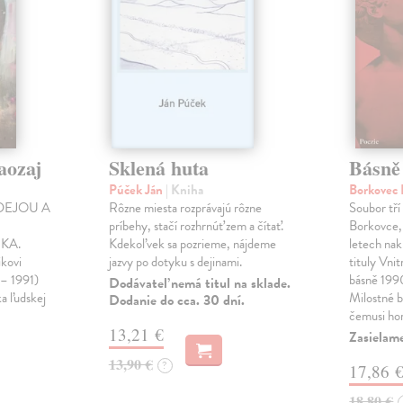
aozaj
Sklená huta
Básně
Púček Ján
| Kniha
Borkovec 
DEJOU A
Rôzne miesta rozprávajú rôzne
Soubor tří
príbehy, stačí rozhrnúť zem a čítať.
Borkovce,
KA.
Kdekoľvek sa pozrieme, nájdeme
letech nak
ikovi
jazvy po dotyku s dejinami.
tituly Vni
 – 1991)
básně 19
Dodávateľ nemá titul na sklade.
ka ľudskej
Milostné 
Dodanie do cca. 30 dní.
čemusi ho
13,21 €
Zasielame
13,90 €
?
17,86 
18,80 €