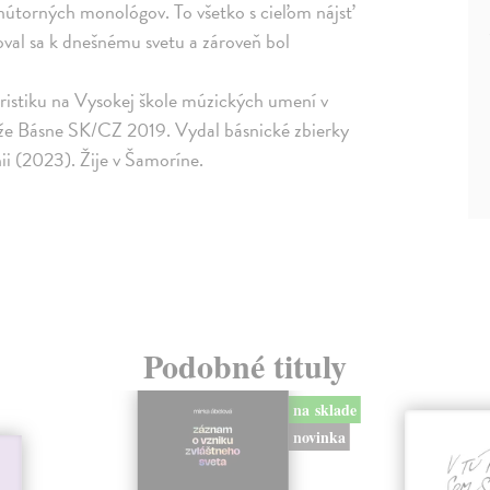
 vnútorných monológov. To všetko s cieľom nájsť
hoval sa k dnešnému svetu a zároveň bol
ristiku na Vysokej škole múzických umení v
úťaže Básne SK/CZ 2019. Vydal básnické zbierky
ii (2023). Žije v Šamoríne.
Podobné tituly
na sklade
novinka