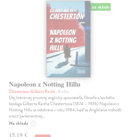
na sklade
Napoleon z Notting Hillu
Chesterton Gilbert Keith
| Kniha
Dej literárnej prvotiny anglický spisovateľa, filozofa a laického
teológa Gilberta Keitha Chestertona (1874 – 1936) Napoleon z
Notting Hillu sa odohráva v roku 1984, keď sa Angličania rozhodli
zriecť parlamentnej…
Na sklade
?
15,19 €