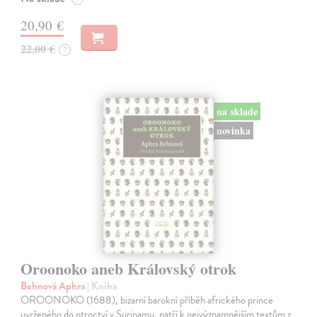
20,90 €
22,00 €
?
na sklade
novinka
Oroonoko aneb Královský otrok
Behnová Aphra
| Kniha
OROONOKO (1688), bizarní barokní příběh afrického prince
uvrženého do otroctví v Surinamu, patří k nejvýznamnějším textům z