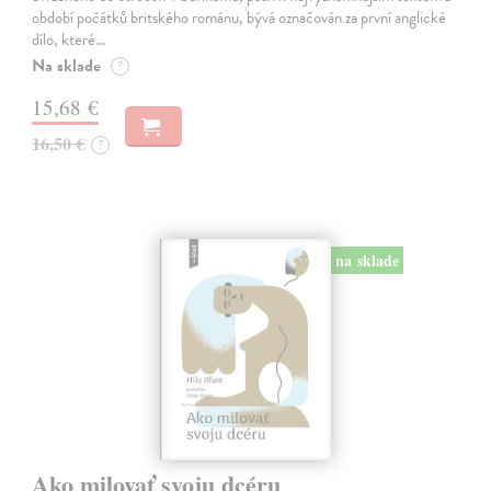
období počátků britského románu, bývá označován za první anglické
dílo, které…
Na sklade
?
15,68 €
16,50 €
?
na sklade
Ako milovať svoju dcéru