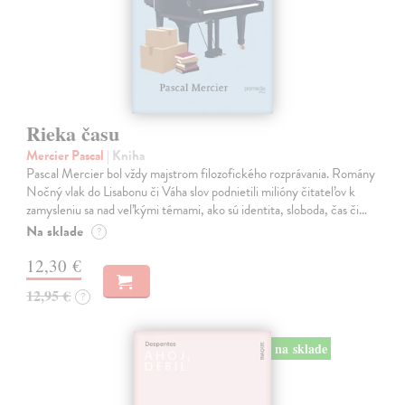
Rieka času
Mercier Pascal
| Kniha
Pascal Mercier bol vždy majstrom filozofického rozprávania. Romány
Nočný vlak do Lisabonu či Váha slov podnietili milióny čitateľov k
zamysleniu sa nad veľkými témami, ako sú identita, sloboda, čas či…
Na sklade
?
12,30 €
12,95 €
?
na sklade