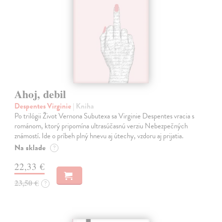
Ahoj, debil
Despentes Virginie
| Kniha
Po trilógii Život Vernona Subutexa sa Virginie Despentes vracia s
románom, ktorý pripomína ultrasúčasnú verziu Nebezpečných
známostí. Ide o príbeh plný hnevu aj útechy, vzdoru aj prijatia.
Na sklade
?
22,33 €
23,50 €
?