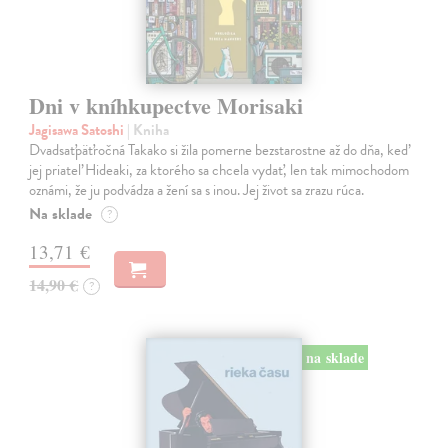
Dni v kníhkupectve Morisaki
Jagisawa Satoshi
| Kniha
Dvadsaťpäťročná Takako si žila pomerne bezstarostne až do dňa, keď
jej priateľ Hideaki, za ktorého sa chcela vydať, len tak mimochodom
oznámi, že ju podvádza a žení sa s inou. Jej život sa zrazu rúca.
Na sklade
?
13,71 €
14,90 €
?
na sklade