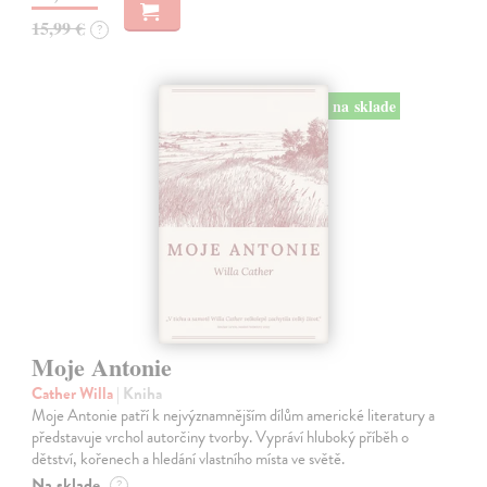
15,99 €
?
na sklade
Moje Antonie
Cather Willa
| Kniha
Moje Antonie patří k nejvýznamnějším dílům americké literatury a
představuje vrchol autorčiny tvorby. Vypráví hluboký příběh o
dětství, kořenech a hledání vlastního místa ve světě.
Na sklade
?