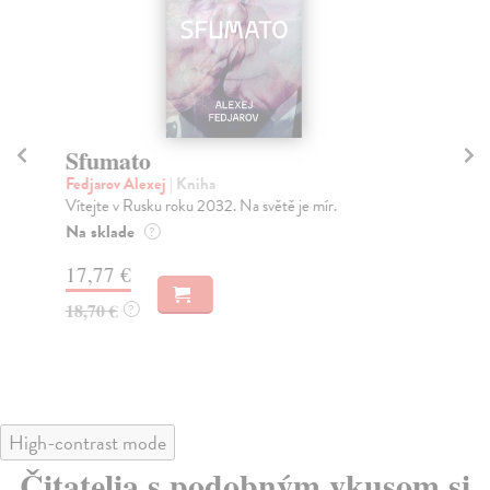
Sfumato
M
Fedjarov Alexej
| Kniha
Am
Vítejte v Rusku roku 2032. Na světě je mír.
Jea
že 
Na sklade
?
Za
17,77 €
12
18,70 €
?
13
High-contrast mode
Čitatelia s podobným vkusom si