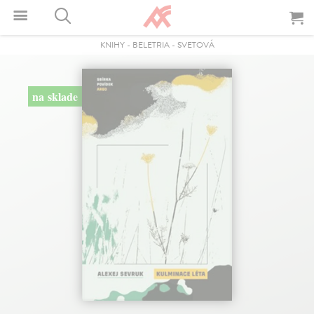
KNIHY
-
BELETRIA
-
SVETOVÁ
na sklade