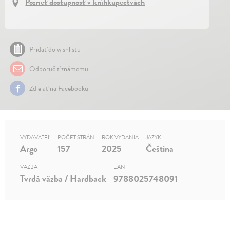
Pozrieť dostupnosť v kníhkupectvách
Pridať do wishlistu
Odporučiť známemu
Zdielať na Facebooku
VYDAVATEĽ
POČET STRÁN
ROK VYDANIA
JAZYK
Argo
157
2025
Čeština
VÄZBA
EAN
Tvrdá väzba / Hardback
9788025748091