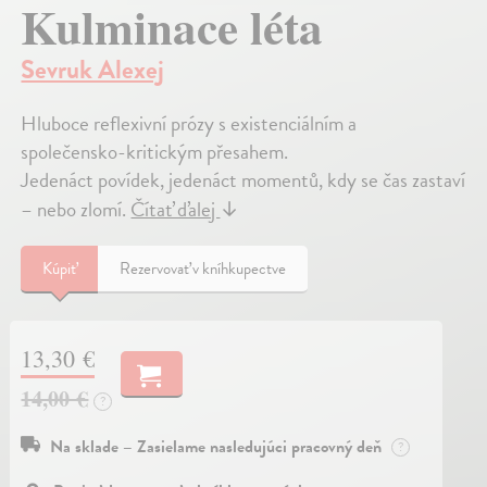
Kulminace léta
Sevruk Alexej
Hluboce reflexivní prózy s existenciálním a
společensko-kritickým přesahem.
Jedenáct povídek, jedenáct momentů, kdy se čas zastaví
– nebo zlomí.
Čítať ďalej
↓
Kúpiť
Rezervovať v kníhkupectve
13,30 €
14,00 €
?
Na sklade – Zasielame nasledujúci pracovný deň
?