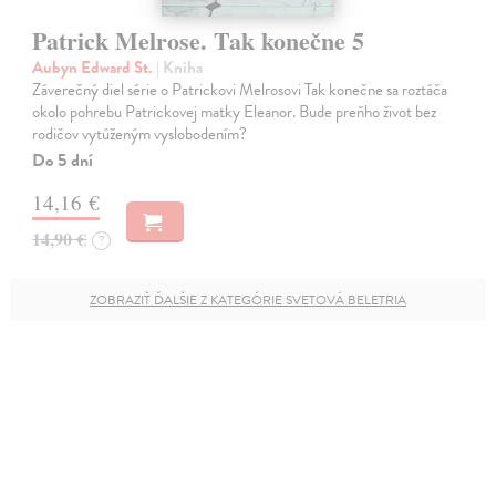
Patrick Melrose. Tak konečne 5
Aubyn Edward St.
| Kniha
Záverečný diel série o Patrickovi Melrosovi Tak konečne sa roztáča
okolo pohrebu Patrickovej matky Eleanor. Bude preňho život bez
rodičov vytúženým vyslobodením?
Do 5 dní
14,16 €
14,90 €
?
ZOBRAZIŤ ĎALŠIE Z KATEGÓRIE SVETOVÁ BELETRIA