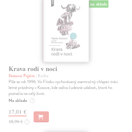
na sklade
Krava rodí v noci
Statovci Pajtim
| Kniha
Píše sa rok 1996. Vo Fínsku vychovávaný osemročný chlapec trávi
letné prázdniny v Kosove, kde zažíva čudesné udalosti, ktoré ho
poznačia na celý život.
Na sklade
?
17,01 €
18,90 €
?