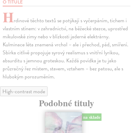
O TITULE
H
rdinové těchto textů se potýkají s vyčerpáním, tichem i
vlastním stínem: v zahradnictví, na běžecké stezce, uprostřed
mikulovské zimy nebo v blízkosti jaderné elektrárny.
Kulminace léta znamená vrchol – ale i přechod, pád, smíření.
Sbírka citlivě propojuje syrový realismus s vnitřní lyrikou,
absurditu s jemnou groteskou. Každá povídka je tu jako
průzračný řez místem, stavem, vztahem – bez patosu, ale s
hlubokým porozuměním.
High-contrast mode
Podobné tituly
na sklade