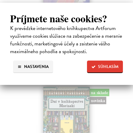
Město a jeho nejisté zdi
Príjmete naše cookies?
Murakami Haruki
| Kniha
Ty jsi to byla, kdo mi vyprávěl o tom městě. Město a jeho nejisté zdi –
K prevádzke internetového kníhkupectva Artforum
dlouho očekávaný román Harukiho Murakamiho volně navazuje na
využívame cookies slúžiace na zabezpečenie a meranie
autorovu starší novelu z roku 1980 a tematicky se prolíná s jeho
funkčnosti, marketingové účely a zaistenie vášho
kultovním…
Na sklade
maximálneho pohodlia a spokojnosti.
?
30,22 €
NASTAVENIA
SÚHLASÍM
32,85 €
?
na sklade
novinka