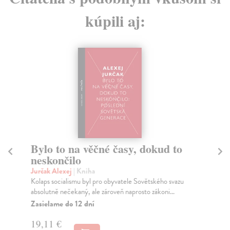
kúpili aj:
Bylo to na věčné časy, dokud to
L
neskončilo
Fry
Živ
Jurčak Alexej
| Kniha
ana
Kolaps socialismu byl pro obyvatele Sovětského svazu
absolutně nečekaný, ale zároveň naprosto zákoni...
Za
Zasielame do 12 dní
4,
19,11 €
4,