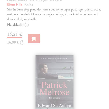
Blum Hila
| Kniha
Staršia žena stojí pred domom a cez okno tajne pozoruje rodinu: otca,
matku a dve deti. Díva sa na svoje vnučky, ktoré kvôli odlúčeniu od
dcéry nikdy nestretla.
Na sklade
?
15,21 €
16,90 €
?