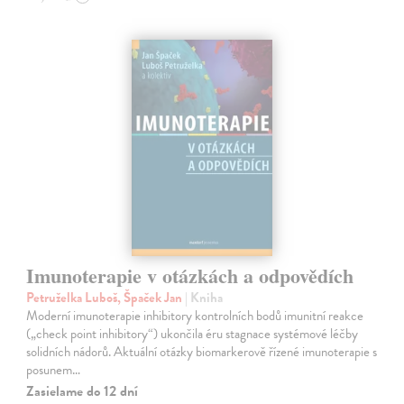
Imunoterapie v otázkách a odpovědích
Petruželka Luboš, Špaček Jan
| Kniha
Moderní imunoterapie inhibitory kontrolních bodů imunitní reakce
(„check point inhibitory“) ukončila éru stagnace systémové léčby
solidních nádorů. Aktuální otázky biomarkerově řízené imunoterapie s
posunem…
Zasielame do 12 dní