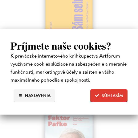
Sám sebou
Príjmete naše cookies?
Seth Anil
| Kniha
K prevádzke internetového kníhkupectva Artforum
Být sám sebou není tak jednoduché, jak se zdá. V mozku každého z
nás pracují společně miliardy neuronů a vytvářejí naše vědomé
využívame cookies slúžiace na zabezpečenie a meranie
zkušenosti.
funkčnosti, marketingové účely a zaistenie vášho
Na sklade
?
maximálneho pohodlia a spokojnosti.
21,47 €
NASTAVENIA
SÚHLASÍM
22,60 €
?