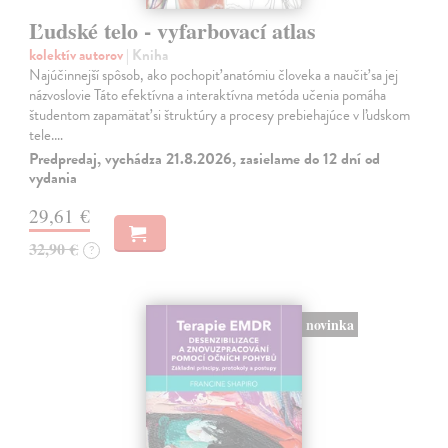
Ľudské telo - vyfarbovací atlas
kolektív autorov
| Kniha
Najúčinnejší spôsob, ako pochopiť anatómiu človeka a naučiť sa jej
názvoslovie Táto efektívna a interaktívna metóda učenia pomáha
študentom zapamätať si štruktúry a procesy prebiehajúce v ľudskom
tele.…
Predpredaj, vychádza 21.8.2026, zasielame do 12 dní od
vydania
29,61 €
32,90 €
?
novinka