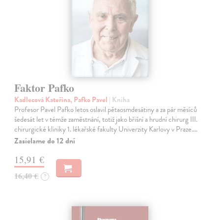
Faktor Pafko
Kadlecová Kateřina, Pafko Pavel
| Kniha
Profesor Pavel Pafko letos oslavil pětaosmdesátiny a za pár měsíců
šedesát let v témže zaměstnání, totiž jako břišní a hrudní chirurg III.
chirurgické kliniky 1. lékařské fakulty Univerzity Karlovy v Praze.…
Zasielame do 12 dní
15,91 €
16,40 €
?