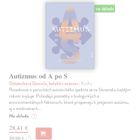
na sklade
Autizmus od A po S
Ostatníková Daniela, kolektív autorov
| Kniha
Povedomie o poruchách autistického spektra sa na Slovensku každým
rokom zvyšuje. Pribúdajú poznatky o biologických a
environmentálnych faktoroch, ktoré prispievajú k prejavom autizmu,
aj o možnostiach…
Na sklade
?
28,41 €
29,90 €
?