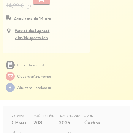
14,99 €
?
Zasielame do 14 dní
Pozrieť dostupnosť
v kníhkupectvách
Pridať do wishlistu
Odporučiť známemu
Zdielať na Facebooku
VYDAVATEĽ
POČET STRÁN
ROK VYDANIA
JAZYK
CPress
208
2025
Čeština