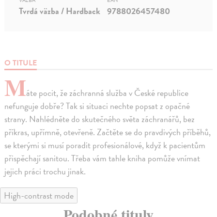
VÄZBA
EAN
Tvrdá väzba / Hardback
9788026457480
O TITULE
M
áte pocit, že záchranná služba v České republice
nefunguje dobře? Tak si situaci nechte popsat z opačné
strany. Nahlédněte do skutečného světa záchranářů, bez
příkras, upřímně, otevřeně. Začtěte se do pravdivých příběhů,
se kterými si musí poradit profesionálové, když k pacientům
přispěchají sanitou. Třeba vám tahle kniha pomůže vnímat
jejich práci trochu jinak.
High-contrast mode
Podobné tituly