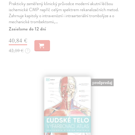
Prakticky zaměřený klinický průvodce moderní akutní léčbou
ischemické CMP napříč celým spektrem rekanalizačních metod.
Zahrnuje kapitoly o intravenózní i intraarteriální trombolýze a o
mechanické trombektomii,…
Zasielame do 12 dní
40,84 €
42,10 €
?
predpredaj