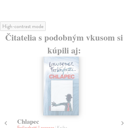
High-contrast mode
Čitatelia s podobným vkusom si
kúpili aj:
Chlapec
I
o
Ferlinghetti Lawrence
| Kniha