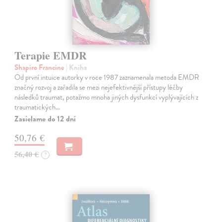
Terapie EMDR
Shapiro Francine
| Kniha
Od první intuice autorky v roce 1987 zaznamenala metoda EMDR
značný rozvoj a zařadila se mezi nejefektivnější přístupy léčby
následků traumat, potažmo mnoha jiných dysfunkcí vyplývajících z
traumatických…
Zasielame do 12 dní
50,76 €
56,40 €
?