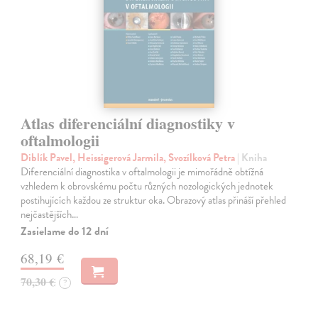
Atlas diferenciální diagnostiky v
oftalmologii
Diblík Pavel, Heissigerová Jarmila, Svozílková Petra
| Kniha
Diferenciální diagnostika v oftalmologii je mimořádně obtížná
vzhledem k obrovskému počtu různých nozologických jednotek
postihujících každou ze struktur oka. Obrazový atlas přináší přehled
nejčastějších…
Zasielame do 12 dní
68,19 €
70,30 €
?