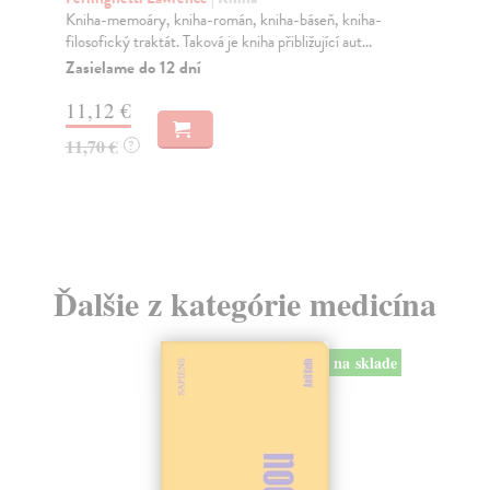
Kniha-memoáry, kniha-román, kniha-báseň, kniha-
Pe
filosofický traktát. Taková je kniha přibližující aut...
Mod
imu
Zasielame do 12 dní
Za
11,12 €
45
11,70 €
?
46
Ďalšie z kategórie medicína
na sklade