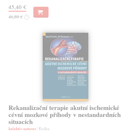
45,40 €
46,80 €
?
Rekanalizační terapie akutní ischemické
cévní mozkové příhody v nestandardních
situacích
kolektív autorov
| Kniha