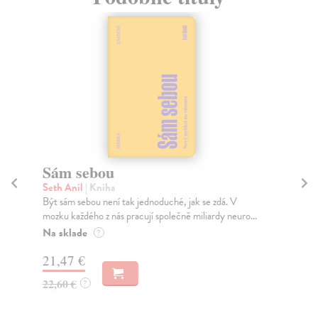
Sám sebou
I
Seth Anil
| Kniha
Ea
Být sám sebou není tak jednoduché, jak se zdá. V
Ink
mozku každého z nás pracují společně miliardy neuro...
ame
v že
Na sklade
?
Za
21,47 €
17
22,60 €
?
18