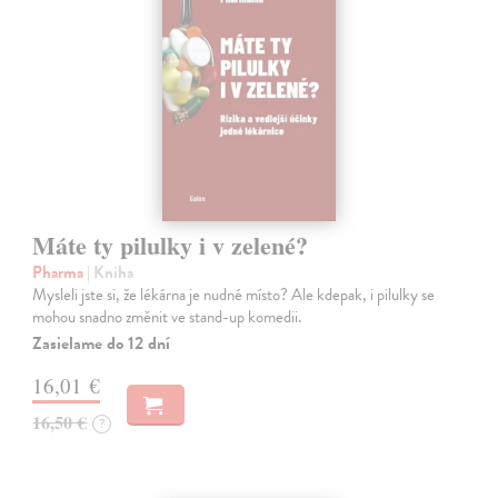
Máte ty pilulky i v zelené?
Pharma
| Kniha
Mysleli jste si, že lékárna je nudné místo? Ale kdepak, i pilulky se
mohou snadno změnit ve stand-up komedii.
Zasielame do 12 dní
16,01 €
16,50 €
?