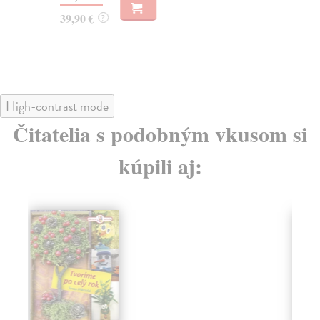
28
39,90 €
?
29
High-contrast mode
Čitatelia s podobným vkusom si
kúpili aj:
na sklade