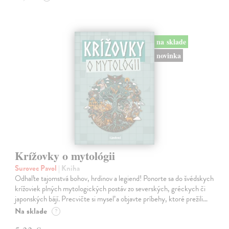
na sklade
novinka
Krížovky o mytológii
Surovec Pavol
| Kniha
Odhaľte tajomstvá bohov, hrdinov a legiend! Ponorte sa do švédskych
krížoviek plných mytologických postáv zo severských, gréckych či
japonských bájí. Precvičte si myseľ a objavte príbehy, ktoré prežili…
Na sklade
?