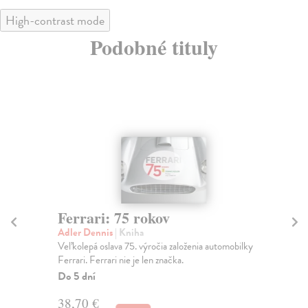
High-contrast mode
Podobné tituly
Ferrari: 75 rokov
Te
Adler Dennis
| Kniha
kol
Veľkolepá oslava 75. výročia založenia automobilky
Mod
Ferrari. Ferrari nie je len značka.
inš
jed
Do 5 dní
Do
38,70 €