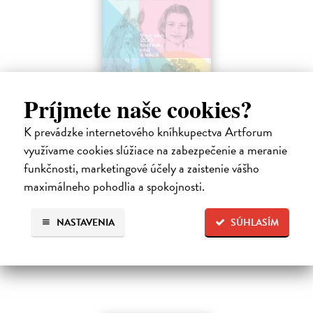
Príjmete naše cookies?
Kreslenie
K prevádzke internetového kníhkupectva Artforum
Foster Walter
| Kniha
využívame cookies slúžiace na zabezpečenie a meranie
Kompletná príručka pre začínajúcich umelcov, ktorá ich krok za
krokom zasvätí do umenia kresby. Kniha záujemcov prevedie celým
funkčnosti, marketingové účely a zaistenie vášho
procesom tvorby - od výberu nástrojov, pomôcok a materiálov cez
maximálneho pohodlia a spokojnosti.
zvládnutie…
Do 3 pracovných dní
NASTAVENIA
SÚHLASÍM
18,95 €
19,95 €
?