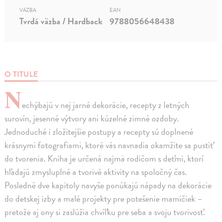
VÄZBA
EAN
Tvrdá väzba / Hardback
9788056648438
O TITULE
N
echýbajú v nej jarné dekorácie, recepty z letných
surovín, jesenné výtvory ani kúzelné zimné ozdoby.
Jednoduché i zložitejšie postupy a recepty sú doplnené
krásnymi fotografiami, ktoré vás navnadia okamžite sa pustiť
do tvorenia. Kniha je určená najmä rodičom s deťmi, ktorí
hľadajú zmysluplné a tvorivé aktivity na spoločný čas.
Posledné dve kapitoly navyše ponúkajú nápady na dekorácie
do detskej izby a malé projekty pre potešenie mamičiek –
pretože aj ony si zaslúžia chvíľku pre seba a svoju tvorivosť.