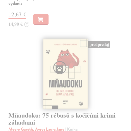
vydania
12,67 €
14,90 €
?
predpredaj
Mňaudoku: 75 rébusů s kočičími krimi
záhadami
Moore Gareth, Ayres Laura Jane
| Kniha