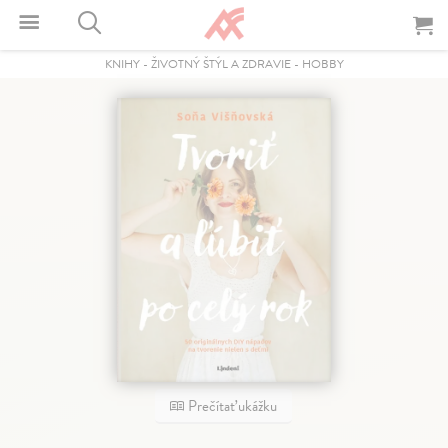
KNIHY
-
ŽIVOTNÝ ŠTÝL A ZDRAVIE
-
HOBBY
Prečítať ukážku