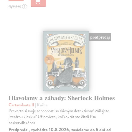
4,70 €
?
predpredaj
Hlavolamy a záhady: Sherlock Holmes
Cartavolante Il
| Kniha
Preverte si svoje schopnosti so slávnym detektívom! Milujete
literárnu klasiku? Už neviete, koľkokrát ste čítali Psa
baskervillského?
Predpredaj, vychádza 10.8.2026, zasielame do 5 dní od