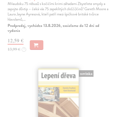
Mňaudoku 75 rébusů s kočičími krimi záhadami Zbystřete smysly a
zapojte důvtip – čeká vás 75 zapeklitých zlo(či)činů! Gareth Moore a
Laura Jayne Ayresová, kteří patří mezi špičkové britské tvůrce
hlavolamů,…
Predpredaj, vychádza 13.8.2026, zasielame do 12 dní od
vydania
12,59 €
13,99 €
?
novinka