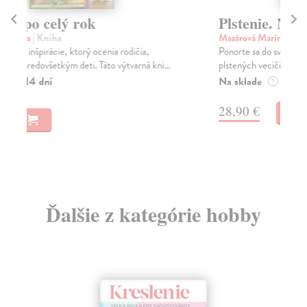
Plstenie. Návody na celý rok
H
Masárová Marína
| Kniha
Ba
Ponorte sa do sveta vlny a vlastnoručne vyrobených
Pra
plstených vecičiek. Kniha obsahuje informácie o d...
ter
Na sklade
Na
?
11
28,90 €
11
Ďalšie z kategórie hobby