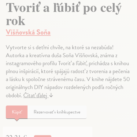
Tvoriť a ľúbiť po celý
rok
Višňovská Soňa
Vytvorte si s deťmi chvíle, na ktoré sa nezabúda!
Autorka a kreatívna duša Soňa Višňovská, známa z
instagramového profilu Tvoriť a ľúbiť, prichádza s knihou
plnou inšpirácií, ktoré spájajú radosť z tvorenia a pečenia
a lásku k spoločne strávenému času. V knihe nájdete 50
originálnych DIY nápadov rozdelených podľa ročných
období.
Čítať ďalej
↓
Kúpiť
Rezervovať v kníhkupectve