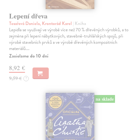
Lepení dřeva
Tesařová Daniela, Krontorád Karel
| Kniha
Lepidla se využívají ve výrobě více než 70 % dřevěných výrobků, a to
zejména při lepení nábytkových, stavebně-truhlářských spojů, při
výrobě stavebních prvků a ve výrobě dřevěných kompozitních
materiálů.…
Zasielame do 10 dní
8,92 €
9,59 €
?
na sklade