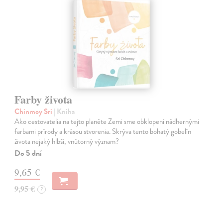
Farby života
Chinmoy Sri
| Kniha
Ako cestovatelia na tejto planéte Zemi sme obklopení nádhernými
farbami prírody a krásou stvorenia. Skrýva tento bohatý gobelín
života nejaký hlbší, vnútorný význam?
Do 5 dní
9,65 €
9,95 €
?