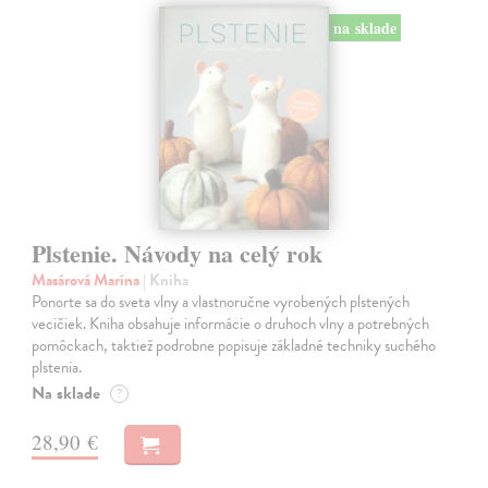
na sklade
Plstenie. Návody na celý rok
Masárová Marína
| Kniha
Ponorte sa do sveta vlny a vlastnoručne vyrobených plstených
vecičiek. Kniha obsahuje informácie o druhoch vlny a potrebných
pomôckach, taktiež podrobne popisuje základné techniky suchého
plstenia.
Na sklade
?
28,90 €