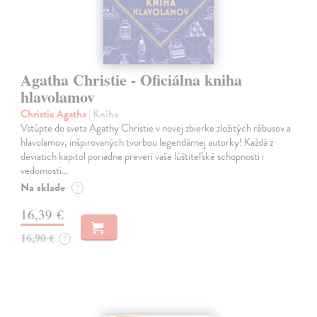
Agatha Christie - Oficiálna kniha
hlavolamov
Christie Agatha
| Kniha
Vstúpte do sveta Agathy Christie v novej zbierke zložitých rébusov a
hlavolamov, inšpirovaných tvorbou legendárnej autorky! Každá z
deviatich kapitol poriadne preverí vaše lúštiteľské schopnosti i
vedomosti…
Na sklade
?
16,39 €
16,90 €
?