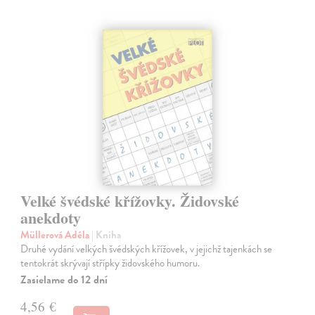
Velké švédské křížovky. Židovské
anekdoty
Müllerová Adéla
| Kniha
Druhé vydání velkých švédských křížovek, v jejichž tajenkách se
tentokrát skrývají střípky židovského humoru.
Zasielame do 12 dní
4,56 €