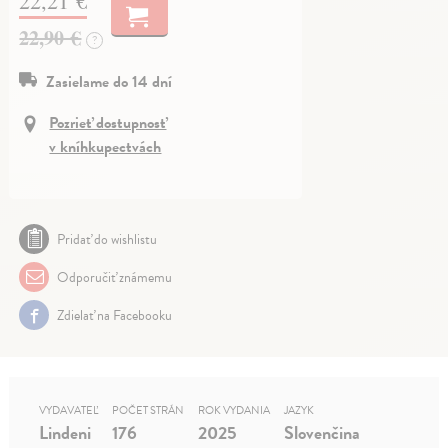
22,21 €
22,90 €
?
Zasielame do 14 dní
Pozrieť dostupnosť
v kníhkupectvách
Pridať do wishlistu
Odporučiť známemu
Zdielať na Facebooku
VYDAVATEĽ
POČET STRÁN
ROK VYDANIA
JAZYK
Lindeni
176
2025
Slovenčina