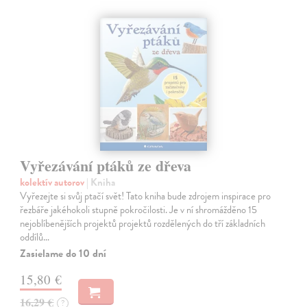
Vyřezávání ptáků ze dřeva
kolektív autorov
| Kniha
Vyřezejte si svůj ptačí svět! Tato kniha bude zdrojem inspirace pro
řezbáře jakéhokoli stupně pokročilosti. Je v ní shromážděno 15
nejoblíbenějších projektů projektů rozdělených do tří základních
oddílů…
Zasielame do 10 dní
15,80 €
16,29 €
?