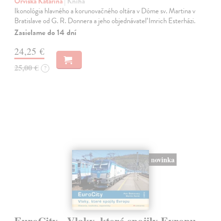
Orviská Katarína
| Kniha
Ikonológia hlavného a korunovačného oltára v Dóme sv. Martina v
Bratislave od G. R. Donnera a jeho objednávateľ Imrich Esterházi.
Zasielame do 14 dní
24,25 €
25,00 €
?
novinka
EuroCity - Vlaky, které spojily Evropu