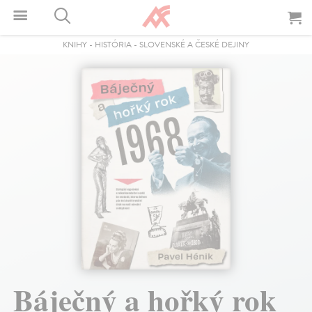
KNIHY
-
HISTÓRIA
-
SLOVENSKÉ A ČESKÉ DEJINY
Báječný a hořký rok