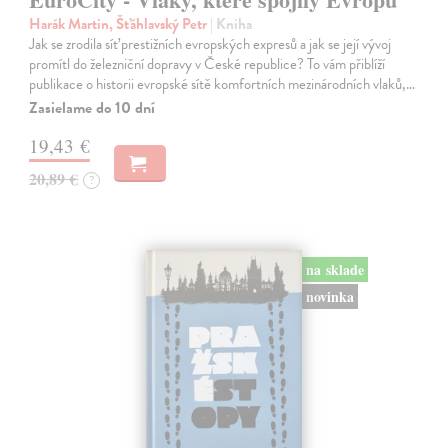
Harák Martin, Šťáhlavský Petr
| Kniha
Jak se zrodila síť prestižních evropských expresů a jak se její vývoj
promítl do železniční dopravy v České republice? To vám přiblíží
publikace o historii evropské sítě komfortních mezinárodních vlaků,…
Zasielame do 10 dní
19,43 €
20,89 €
?
na sklade
novinka