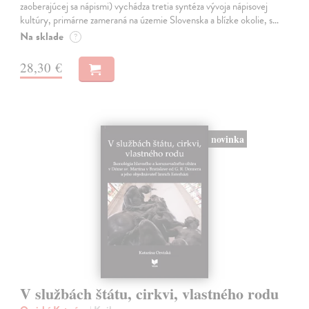
zaoberajúcej sa nápismi) vychádza tretia syntéza vývoja nápisovej
kultúry, primárne zameraná na územie Slovenska a blízke okolie, s…
Na sklade
?
28,30 €
novinka
V službách štátu, cirkvi, vlastného rodu