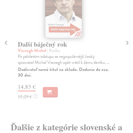
Další báječný rok
S
Viewegh Michal
| Kniha
Šm
Po pětiletém odstupu se nejpopulárnější český
Kni
spisovatel Michal Viewegh opět vrátil k žánru deníku. ...
čin
Dodávateľ nemá titul na sklade. Dodanie do cca.
Na
30 dní.
54
14,83 €
56
15,29 €
?
Ďalšie z kategórie slovenské a