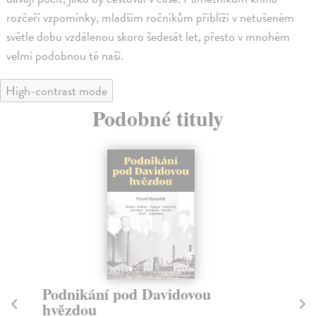
rozčeří vzpomínky, mladším ročníkům přiblíží v netušeném
světle dobu vzdálenou skoro šedesát let, přesto v mnohém
velmi podobnou té naší.
High-contrast mode
Podobné tituly
Podnikání pod Davidovou
Če
hvězdou
Kos