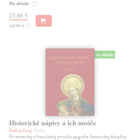
Na sklade
?
23,66 €
24,90 €
?
na sklade
Historické nápisy a ich nosiče
Šedivý Juraj
| Kniha
Po nemeckej a francúzskej príručke epigrafie (historickej disciplíny