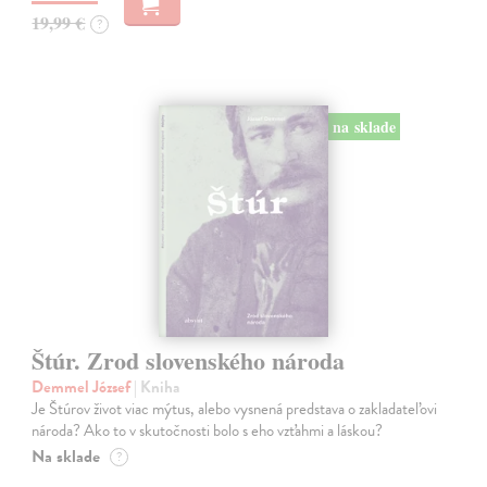
19,99 €
?
na sklade
Štúr. Zrod slovenského národa
Demmel József
| Kniha
Je Štúrov život viac mýtus, alebo vysnená predstava o zakladateľovi
národa? Ako to v skutočnosti bolo s eho vzťahmi a láskou?
Na sklade
?