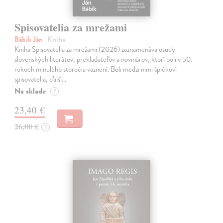
Spisovatelia za mrežami
Bábik Ján
| Kniha
Kniha Spisovatelia za mrežami (2026) zaznamenáva osudy
slovenských literátov, prekladateľov a novinárov, ktorí boli v 50.
rokoch minulého storočia väznení. Boli medzi nimi špičkoví
spisovatelia, ďalší…
Na sklade
?
23,40 €
26,00 €
?