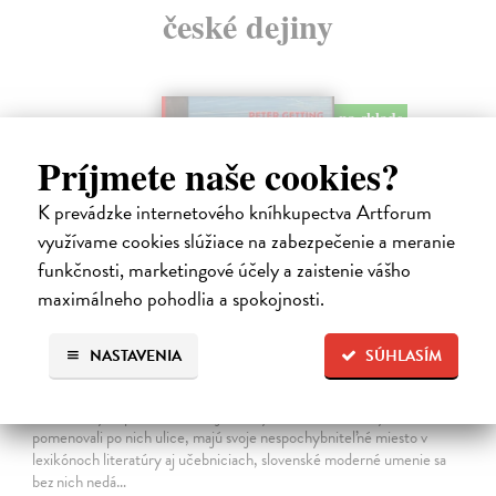
české dejiny
na sklade
Príjmete naše cookies?
K prevádzke internetového kníhkupectva Artforum
využívame cookies slúžiace na zabezpečenie a meranie
funkčnosti, marketingové účely a zaistenie vášho
maximálneho pohodlia a spokojnosti.
NASTAVENIA
SÚHLASÍM
Studne mútne
Getting Peter
| Kniha
Sú ikonickými postavami našej kultúry. Postavili im sochy a
pomenovali po nich ulice, majú svoje nespochybniteľné miesto v
lexikónoch literatúry aj učebniciach, slovenské moderné umenie sa
bez nich nedá…