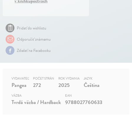
v kníhkupectvách
Pridať do wishlistu
Odporučiť známemu
Zdielať na Facebooku
VYDAVATEĽ
POČET STRÁN
ROK VYDANIA
JAZYK
Pangea
272
2025
Čeština
VÄZBA
EAN
Tvrdá väzba / Hardback
9788027760633