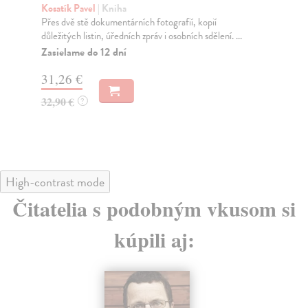
Jak
Kosatík Pavel
| Kniha
vůb
Přes dvě stě dokumentárních fotografií, kopií
důležitých listin, úředních zpráv i osobních sdělení. ...
Za
Zasielame do 12 dní
23
31,26 €
24
32,90 €
?
High-contrast mode
Čitatelia s podobným vkusom si
kúpili aj: