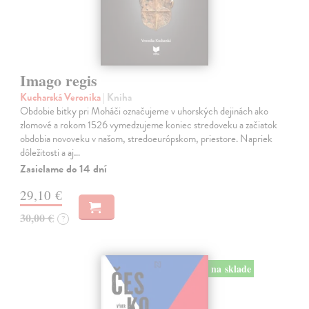
Imago regis
Kucharská Veronika
| Kniha
Obdobie bitky pri Moháči označujeme v uhorských dejinách ako
zlomové a rokom 1526 vymedzujeme koniec stredoveku a začiatok
obdobia novoveku v našom, stredoeurópskom, priestore. Napriek
dôležitosti a aj…
Zasielame do 14 dní
29,10 €
30,00 €
?
na sklade