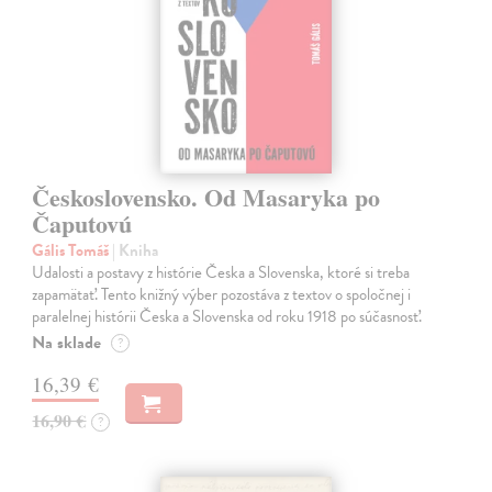
Československo. Od Masaryka po
Čaputovú
Gális Tomáš
| Kniha
Udalosti a postavy z histórie Česka a Slovenska, ktoré si treba
zapamätať. Tento knižný výber pozostáva z textov o spoločnej i
paralelnej histórii Česka a Slovenska od roku 1918 po súčasnosť.
Na sklade
?
16,39 €
16,90 €
?