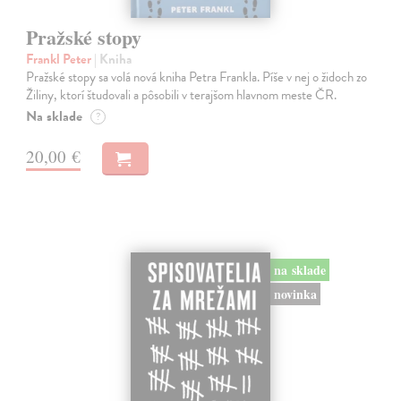
Pražské stopy
Frankl Peter
| Kniha
Pražské stopy sa volá nová kniha Petra Frankla. Píše v nej o židoch zo
Žiliny, ktorí študovali a pôsobili v terajšom hlavnom meste ČR.
Na sklade
?
20,00 €
na sklade
novinka