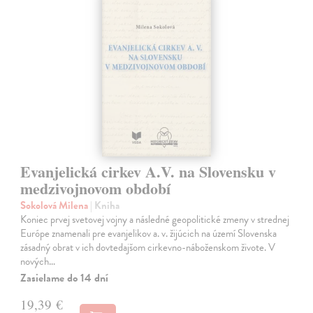
Evanjelická cirkev A.V. na Slovensku v
medzivojnovom období
Sokolová Milena
| Kniha
Koniec prvej svetovej vojny a následné geopolitické zmeny v strednej
Európe znamenali pre evanjelikov a. v. žijúcich na území Slovenska
zásadný obrat v ich dovtedajšom cirkevno-náboženskom živote. V
nových…
Zasielame do 14 dní
19,39 €