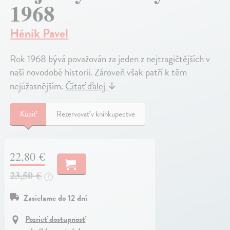
1968
Hénik Pavel
Rok 1968 bývá považován za jeden z nejtragičtějších v
naší novodobé historii. Zároveň však patří k těm
nejúžasnějším.
Čítať ďalej
↓
Kúpiť
Rezervovať v kníhkupectve
22,80 €
23,50 €
?
Zasielame do 12 dní
Pozrieť dostupnosť