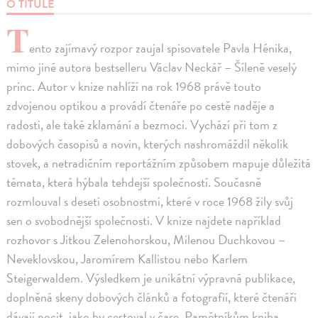
O TITULE
T
ento zajímavý rozpor zaujal spisovatele Pavla Hénika,
mimo jiné autora bestselleru Václav Neckář – Šíleně veselý
princ. Autor v knize nahlíží na rok 1968 právě touto
zdvojenou optikou a provádí čtenáře po cestě naděje a
radosti, ale také zklamání a bezmoci. Vychází při tom z
dobových časopisů a novin, kterých nashromáždil několik
stovek, a netradičním reportážním způsobem mapuje důležitá
témata, která hýbala tehdejší společností. Současně
rozmlouval s deseti osobnostmi, které v roce 1968 žily svůj
sen o svobodnější společnosti. V knize najdete například
rozhovor s Jitkou Zelenohorskou, Milenou Duchkovou –
Neveklovskou, Jaromírem Kallistou nebo Karlem
Steigerwaldem. Výsledkem je unikátní výpravná publikace,
doplněná skeny dobových článků a fotografií, které čtenáři
dávají pocit, jako by cestoval v čase. Pamětníkům kniha