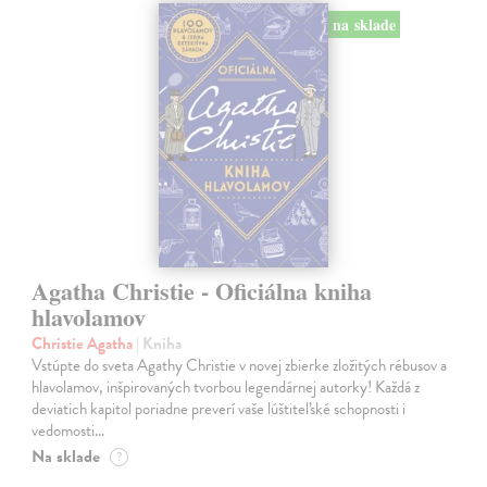
na sklade
Agatha Christie - Oficiálna kniha
hlavolamov
Christie Agatha
| Kniha
Vstúpte do sveta Agathy Christie v novej zbierke zložitých rébusov a
hlavolamov, inšpirovaných tvorbou legendárnej autorky! Každá z
deviatich kapitol poriadne preverí vaše lúštiteľské schopnosti i
vedomosti…
Na sklade
?