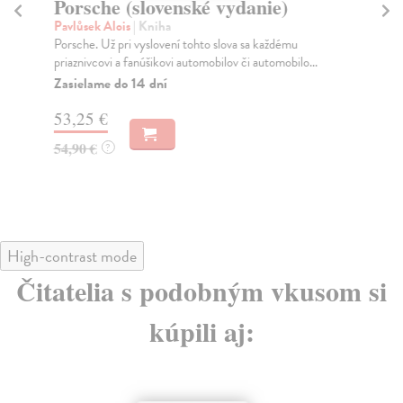
Porsche (slovenské vydanie)
L
Pavlůsek Alois
| Kniha
Sti
Porsche. Už pri vyslovení tohto slova sa každému
Roz
priaznivcovi a fanúšikovi automobilov či automobilo...
die
Zasielame do 14 dní
Do
dn
53,25 €
57
54,90 €
?
59
High-contrast mode
Čitatelia s podobným vkusom si
kúpili aj: