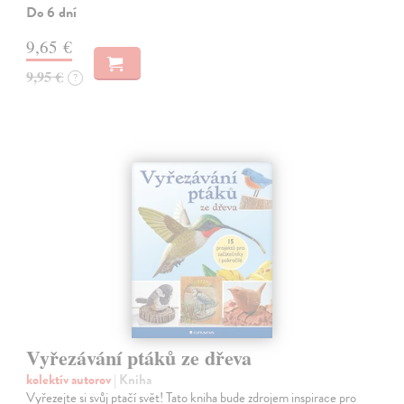
Do 6 dní
9,65 €
9,95 €
?
Vyřezávání ptáků ze dřeva
kolektív autorov
| Kniha
Vyřezejte si svůj ptačí svět! Tato kniha bude zdrojem inspirace pro