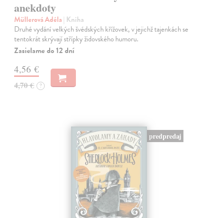
anekdoty
Müllerová Adéla
| Kniha
Druhé vydání velkých švédských křížovek, v jejichž tajenkách se
tentokrát skrývají střípky židovského humoru.
Zasielame do 12 dní
4,56 €
4,70 €
?
predpredaj