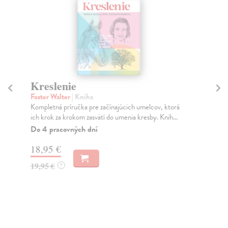
Kreslenie
Pl
Foster Walter
| Kniha
Ma
Kompletná príručka pre začínajúcich umelcov, ktorá
Pon
ich krok za krokom zasvätí do umenia kresby. Knih...
pls
Do 4 pracovných dní
Na
18,95 €
28
19,95 €
?