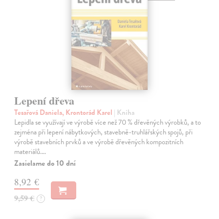
Lepení dřeva
Tesařová Daniela, Krontorád Karel
| Kniha
Lepidla se využívají ve výrobě více než 70 % dřevěných výrobků, a to
zejména při lepení nábytkových, stavebně-truhlářských spojů, při
výrobě stavebních prvků a ve výrobě dřevěných kompozitních
materiálů.…
Zasielame do 10 dní
8,92 €
9,59 €
?