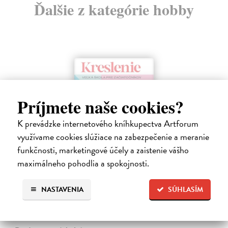
Ďalšie z kategórie hobby
Príjmete naše cookies?
K prevádzke internetového kníhkupectva Artforum
využívame cookies slúžiace na zabezpečenie a meranie
funkčnosti, marketingové účely a zaistenie vášho
maximálneho pohodlia a spokojnosti.
Kreslenie
Foster Walter
| Kniha
Kompletná príručka pre začínajúcich umelcov, ktorá ich krok za
NASTAVENIA
SÚHLASÍM
krokom zasvätí do umenia kresby. Kniha záujemcov prevedie celým
procesom tvorby - od výberu nástrojov, pomôcok a materiálov cez
zvládnutie…