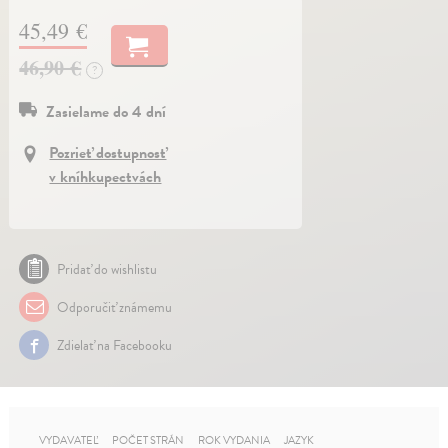
45,49 €
46,90 €
?
Zasielame do 4 dní
Pozrieť dostupnosť
v kníhkupectvách
Pridať do wishlistu
Odporučiť známemu
Zdielať na Facebooku
VYDAVATEĽ
POČET STRÁN
ROK VYDANIA
JAZYK