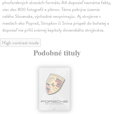
plnofarebných stranách formátu A4 doposiaľ neznáme fakty,
viac ako 800 fotografií a plánov. Téma pokrýva územie
celého Slovenska, východné nevynímajúc. Aj strojárne v
mestách ako Poprad, Stropkov či Snina prispeli do bohatej a
doposiaľ nie príliš známej kapitoly slovenského strojárstva.
High-contrast mode
Podobné tituly