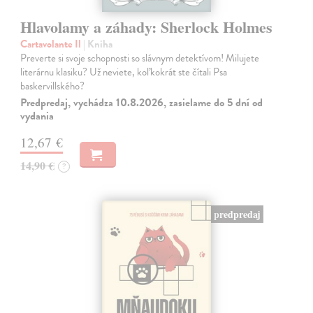
Hlavolamy a záhady: Sherlock Holmes
Cartavolante Il
| Kniha
Preverte si svoje schopnosti so slávnym detektívom! Milujete
literárnu klasiku? Už neviete, koľkokrát ste čítali Psa
baskervillského?
Predpredaj, vychádza 10.8.2026, zasielame do 5 dní od
vydania
12,67 €
14,90 €
?
predpredaj