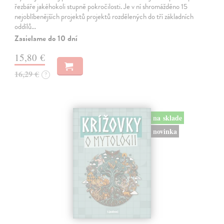
řezbáře jakéhokoli stupně pokročilosti. Je v ní shromážděno 15
nejoblíbenějších projektů projektů rozdělených do tří základních
oddílů…
Zasielame do 10 dní
15,80 €
16,29 €
?
na sklade
novinka