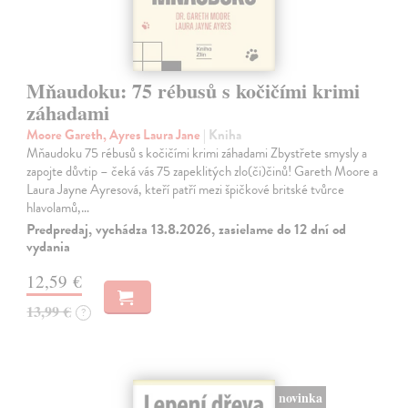
Mňaudoku: 75 rébusů s kočičími krimi
záhadami
Moore Gareth, Ayres Laura Jane
| Kniha
Mňaudoku 75 rébusů s kočičími krimi záhadami Zbystřete smysly a
zapojte důvtip – čeká vás 75 zapeklitých zlo(či)činů! Gareth Moore a
Laura Jayne Ayresová, kteří patří mezi špičkové britské tvůrce
hlavolamů,…
Predpredaj, vychádza 13.8.2026, zasielame do 12 dní od
vydania
12,59 €
13,99 €
?
novinka