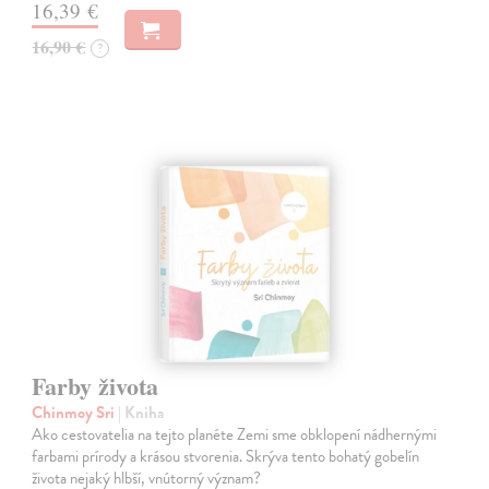
16,39 €
16,90 €
?
Farby života
Chinmoy Sri
| Kniha
Ako cestovatelia na tejto planéte Zemi sme obklopení nádhernými
farbami prírody a krásou stvorenia. Skrýva tento bohatý gobelín
života nejaký hlbší, vnútorný význam?