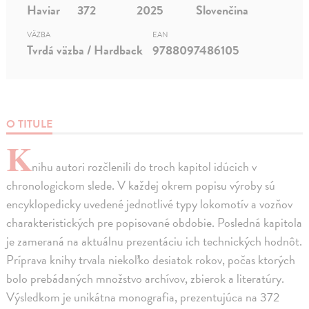
Haviar
372
2025
Slovenčina
VÄZBA
EAN
Tvrdá väzba / Hardback
9788097486105
O TITULE
K
nihu autori rozčlenili do troch kapitol idúcich v
chronologickom slede. V každej okrem popisu výroby sú
encyklopedicky uvedené jednotlivé typy lokomotív a vozňov
charakteristických pre popisované obdobie. Posledná kapitola
je zameraná na aktuálnu prezentáciu ich technických hodnôt.
Príprava knihy trvala niekoľko desiatok rokov, počas ktorých
bolo prebádaných množstvo archívov, zbierok a literatúry.
Výsledkom je unikátna monografia, prezentujúca na 372