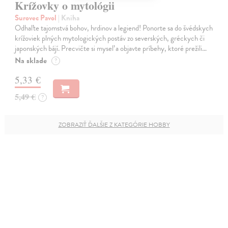
Krížovky o mytológii
Surovec Pavol
| Kniha
Odhaľte tajomstvá bohov, hrdinov a legiend! Ponorte sa do švédskych
krížoviek plných mytologických postáv zo severských, gréckych či
japonských bájí. Precvičte si myseľ a objavte príbehy, ktoré prežili…
Na sklade
?
5,33 €
5,49 €
?
ZOBRAZIŤ ĎALŠIE Z KATEGÓRIE HOBBY