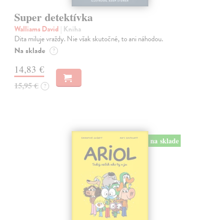
Super detektívka
Walliams David
| Kniha
Dita miluje vraždy. Nie však skutočné, to ani náhodou.
Na sklade
?
14,83 €
15,95 €
?
na sklade