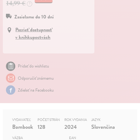
14,99 €
?
Zasielame do 10 dní
Pozrieť dostupnosť
v kníhkupectvách
Pridať do wishlistu
Odporučiť známemu
Zdielať na Facebooku
VYDAVATEĽ
POČET STRÁN
ROK VYDANIA
JAZYK
Bambook
128
2024
Slovenčina
VÄZBA
EAN