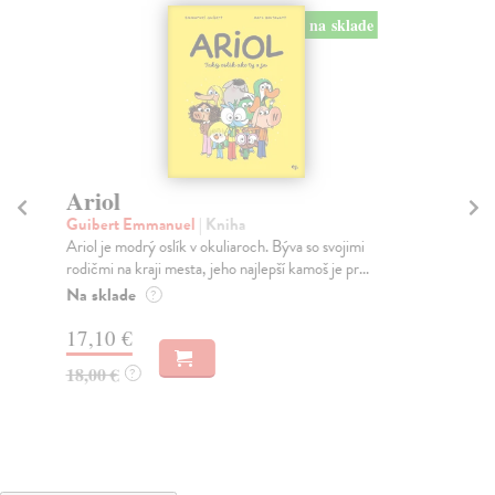
na sklade
Ariol
D
Guibert Emmanuel
| Kniha
Lip
Ariol je modrý oslík v okuliaroch. Býva so svojimi
Dom
rodičmi na kraji mesta, jeho najlepší kamoš je pr...
Lip
Na sklade
Na
?
17,10 €
17
18,00 €
18
?