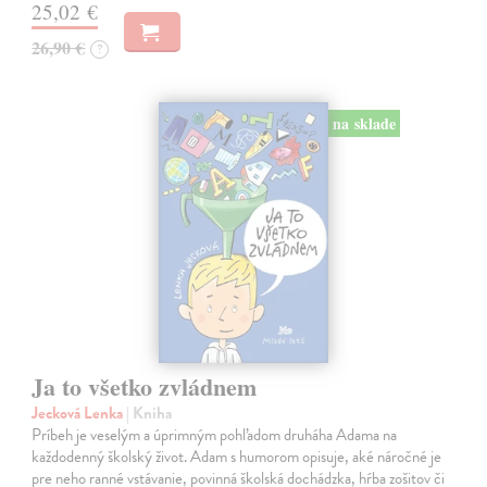
25,02 €
26,90 €
?
na sklade
Ja to všetko zvládnem
Jecková Lenka
| Kniha
Príbeh je veselým a úprimným pohľadom druháha Adama na
každodenný školský život. Adam s humorom opisuje, aké náročné je
pre neho ranné vstávanie, povinná školská dochádzka, hŕba zošitov či