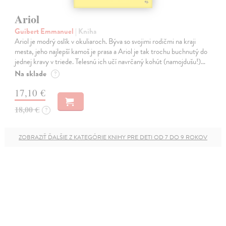
Ariol
Guibert Emmanuel
| Kniha
Ariol je modrý oslík v okuliaroch. Býva so svojimi rodičmi na kraji
mesta, jeho najlepší kamoš je prasa a Ariol je tak trochu buchnutý do
jednej kravy v triede. Telesnú ich učí navrčaný kohút (namojdušu!)…
Na sklade
?
17,10 €
18,00 €
?
ZOBRAZIŤ ĎALŠIE Z KATEGÓRIE KNIHY PRE DETI OD 7 DO 9 ROKOV