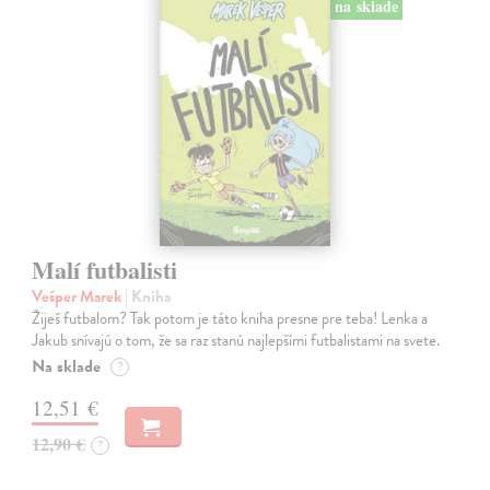
na sklade
Malí futbalisti
Vešper Marek
| Kniha
Žiješ futbalom? Tak potom je táto kniha presne pre teba! Lenka a
Jakub snívajú o tom, že sa raz stanú najlepšími futbalistami na svete.
Na sklade
?
12,51 €
12,90 €
?