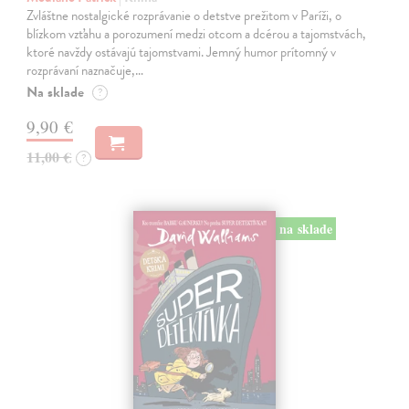
Zvláštne nostalgické rozprávanie o detstve prežitom v Paríži, o
blízkom vzťahu a porozumení medzi otcom a dcérou a tajomstvách,
ktoré navždy ostávajú tajomstvami. Jemný humor prítomný v
rozprávaní naznačuje,…
Na sklade
?
9,90 €
11,00 €
?
na sklade