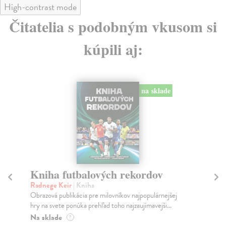
High-contrast mode
Čitatelia s podobným vkusom si
kúpili aj:
na sklade
Kniha futbalových rekordov
O
z
Radnege Keir
| Kniha
Obrazová publikácia pre milovníkov najpopulárnejšej
Pl
hry na svete ponúka prehľad toho najzaujímavejši...
Oks
Med
Na sklade
?