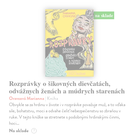
na sklade
Rozprávky o šikovných dievčatách,
odvážnych ženách a múdrych starenách
Oravcová Marianna
| Kniha
Obvykle sa za hrdinu v živote i v rozprávke považuje muž, a to vďaka
sile, bohatstvu, moci a odvahe čeliť nebezpečenstvu so zbraňou v
ruke. V tejto knižke sa stretnete s podobnými hrdinskými činmi,
hoci…
Na sklade
?