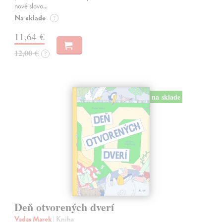
nové slovo…
Na sklade
?
11,64 €
12,00 €
?
na sklade
Deň otvorených dverí
Vadas Marek
| Kniha