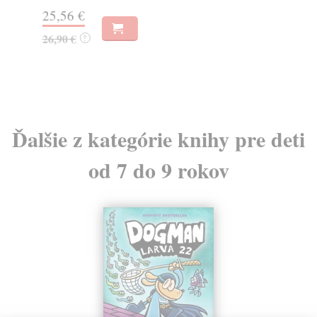
Do
25,56 €
13
26,90 €
?
13
Ďalšie z kategórie knihy pre deti
od 7 do 9 rokov