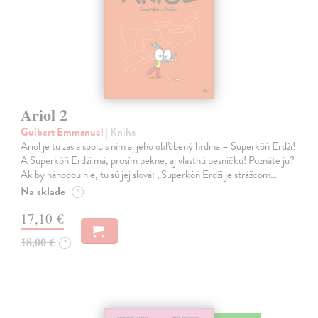
Ariol 2
Guibert Emmanuel
| Kniha
Ariol je tu zas a spolu s ním aj jeho obľúbený hrdina – Superkôň Erdži!
A Superkôň Erdži má, prosím pekne, aj vlastnú pesničku! Poznáte ju?
Ak by náhodou nie, tu sú jej slová: „Superkôň Erdži je strážcom…
Na sklade
?
17,10 €
18,00 €
?