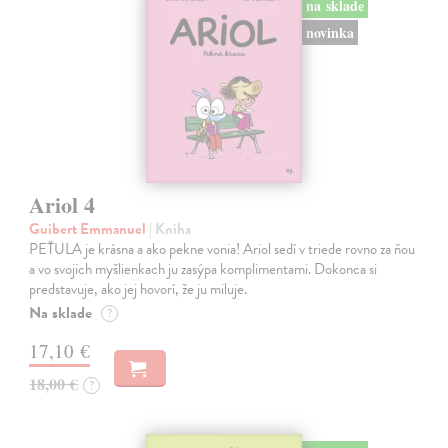
na sklade
novinka
Ariol 4
Guibert Emmanuel
| Kniha
PEŤULA je krásna a ako pekne vonia! Ariol sedí v triede rovno za ňou
a vo svojich myšlienkach ju zasýpa komplimentami. Dokonca si
predstavuje, ako jej hovorí, že ju miluje.
Na sklade
?
17,10 €
18,00 €
?