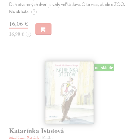
Deň otvorených dverí je vždy veľká sláva. O to viac, ak ide o ZOO.
Na sklade
?
16,06 €
16,90 €
?
na sklade
Katarínka Istotová
Modiano Patrick
| Kniha