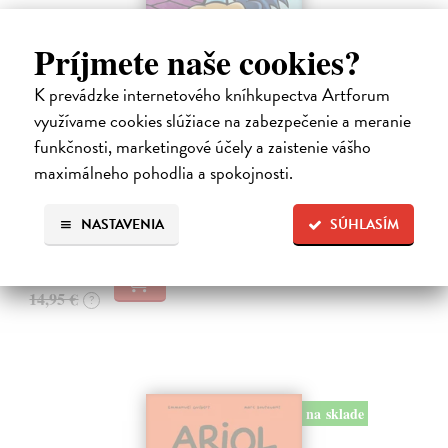
Príjmete naše cookies?
K prevádzke internetového kníhkupectva Artforum
Dogman 8. Larva 22
využívame cookies slúžiace na zabezpečenie a meranie
Pilkey Dav
| Kniha
Dogman je späť! V ôsmej knihe dobrodružstiev svetoznámeho poliša
funkčnosti, marketingové účely a zaistenie vášho
so psou hlavou náš hrdina čelí zlej Víle Cile, oblude Kôrovi
maximálneho pohodlia a spokojnosti.
McStromaldovi, 22 superzúrivým psychokinetickým žubrienkam a
tiež Pickovmu…
NASTAVENIA
SÚHLASÍM
Na sklade
?
13,90 €
14,95 €
?
na sklade