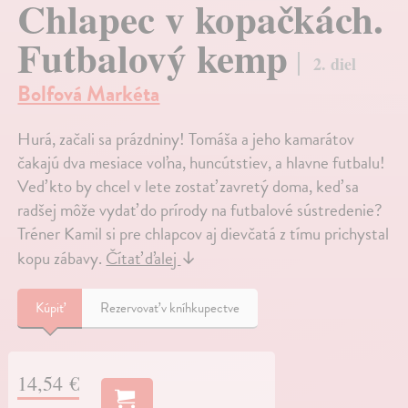
Chlapec v kopačkách.
Futbalový kemp
2. diel
Bolfová Markéta
Hurá, začali sa prázdniny! Tomáša a jeho kamarátov
čakajú dva mesiace voľna, huncútstiev, a hlavne futbalu!
Veď kto by chcel v lete zostať zavretý doma, keď sa
radšej môže vydať do prírody na futbalové sústredenie?
Tréner Kamil si pre chlapcov aj dievčatá z tímu prichystal
kopu zábavy.
Čítať ďalej
↓
Kúpiť
Rezervovať v kníhkupectve
14,54 €