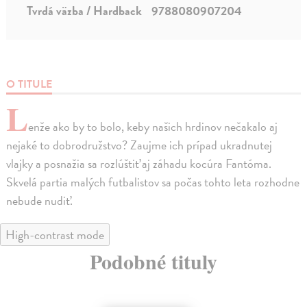
Tvrdá väzba / Hardback
9788080907204
O TITULE
L
enže ako by to bolo, keby našich hrdinov nečakalo aj
nejaké to dobrodružstvo? Zaujme ich prípad ukradnutej
vlajky a posnažia sa rozlúštiť aj záhadu kocúra Fantóma.
Skvelá partia malých futbalistov sa počas tohto leta rozhodne
nebude nudiť.
High-contrast mode
Podobné tituly