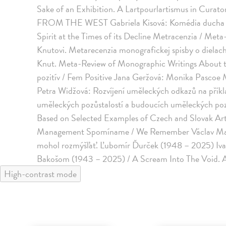
Sake of an Exhibition. A Lartpourlartismus in Cura
FROM THE WEST Gabriela Kisová: Komédia ducha v 
Spirit at the Times of its Decline Metracenzia / Me
Knutovi. Metarecenzia monografickej spisby o dielac
Knut. Meta-Review of Monographic Writings About t
pozitív / Fem Positive Jana Geržová: Monika Pascoe 
Petra Widžová: Rozvíjení uměleckých odkazů na příkl
uměleckých pozůstalostí a budoucích uměleckých pozů
Based on Selected Examples of Czech and Slovak Arti
Management Spomíname / We Remember Václav Macek:
mohol rozmýšľať. Ľubomír Ďurček (1948 – 2025) Iva
Bakošom (1943 – 2025) / A Scream Into The Void. 
High-contrast mode