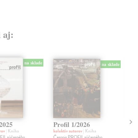
 aj:
na sklade
na sklade
/2025
Profil 1/2026
Pr
orov
| Kniha
kolektív autorov
| Kniha
kol
FIL súčasného
Časopis PROFIL súčasného
Čas