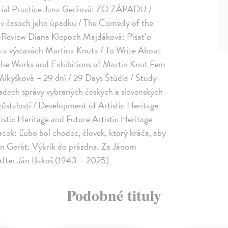
torial Practice Jana Geržová: ZO ZÁPADU /
časoch jeho úpadku / The Comedy of the
ta-Review Diana Klepoch Majdáková: Písať o
h a výstavách Martina Knuta / To Write About
he Works and Exhibitions of Martin Knut Fem
Mikyšková – 29 dní / 29 Days Štúdia / Study
adech správy vybraných českých a slovenských
stalostí / Development of Artistic Heritage
stic Heritage and Future Artistic Heritage
 Ľubo bol chodec, človek, ktorý kráča, aby
n Gerát: Výkrik do prázdna. Za Jánom
After Ján Bakoš (1943 – 2025)
Podobné tituly