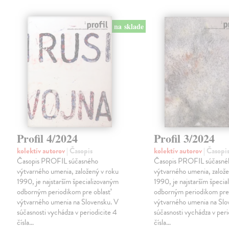
na sklade
Profil 4/2024
Profil 3/2024
kolektív autorov
| Časopis
kolektív autorov
| Časopi
Časopis PROFIL súčasného
Časopis PROFIL súčasné
výtvarného umenia, založený v roku
výtvarného umenia, založe
1990, je najstarším špecializovaným
1990, je najstarším špeci
odborným periodikom pre oblasť
odborným periodikom pre 
výtvarného umenia na Slovensku. V
výtvarného umenia na Slo
súčasnosti vychádza v periodicite 4
súčasnosti vychádza v peri
čísla…
čísla…