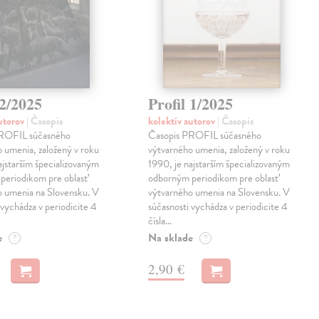
 2/2025
Profil 1/2025
autorov
| Časopis
kolektív autorov
| Časopis
ROFIL súčasného
Časopis PROFIL súčasného
 umenia, založený v roku
výtvarného umenia, založený v roku
ajstarším špecializovaným
1990, je najstarším špecializovaným
periodikom pre oblasť
odborným periodikom pre oblasť
o umenia na Slovensku. V
výtvarného umenia na Slovensku. V
 vychádza v periodicite 4
súčasnosti vychádza v periodicite 4
čísla…
e
Na sklade
?
?
2,90 €