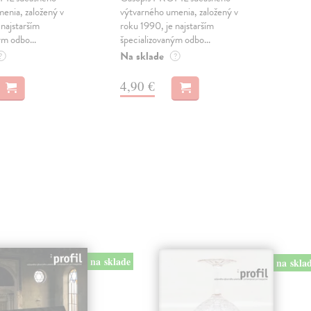
enia, založený v
výtvarného umenia, založený v
výtv
 najstarším
roku 1990, je najstarším
roku
ým odbo...
špecializovaným odbo...
špec
Na sklade
Na 
?
?
4,90 €
2,
na sklade
na skla