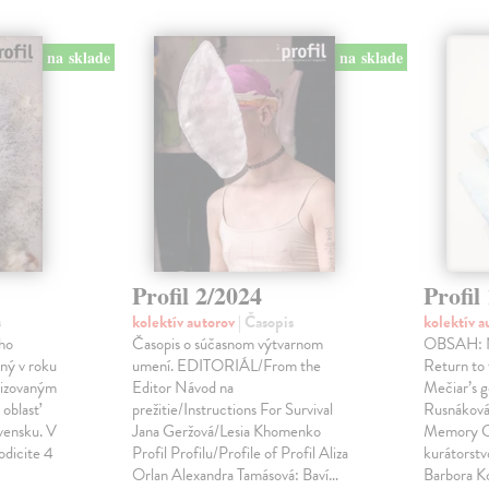
na sklade
na sklade
Profil 2/2024
Profil
s
kolektív autorov
| Časopis
kolektív 
ho
Časopis o súčasnom výtvarnom
OBSAH: Ná
ný v roku
umení. EDITORIÁL/From the
Return to 
alizovaným
Editor Návod na
Mečiar’s 
oblasť
prežitie/Instructions For Survival
Rusnáková
vensku. V
Jana Geržová/Lesia Khomenko
Memory Co
odicite 4
Profil Profilu/Profile of Profil Aliza
kurátorstv
Orlan Alexandra Tamásová: Baví…
Barbora K