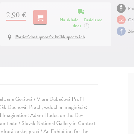
Pri
2,90 €
Na sklade – Zasielame
Odp
dnes
?
Zdi
Pozrieť dostupnosť v kníhkupectvách
val Jana Geržová / Viera Dubačová Profil
rčák Duchová: Prach, vzduch a imaginácia:
 and Imagination: Adam Hudec on the De-
v kontexte / Slovak National Gallery in Context
v kurátorskej praxi / An Exhibition for the