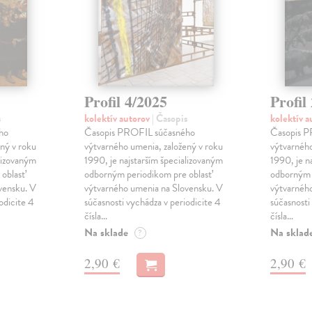
Profil 4/2025
Profil
s
kolektív autorov
| Časopis
kolektív 
ho
Časopis PROFIL súčasného
Časopis P
ný v roku
výtvarného umenia, založený v roku
výtvarného
alizovaným
1990, je najstarším špecializovaným
1990, je n
oblasť
odborným periodikom pre oblasť
odborným 
vensku. V
výtvarného umenia na Slovensku. V
výtvarnéh
odicite 4
súčasnosti vychádza v periodicite 4
súčasnosti
čísla…
čísla…
Na sklade
Na sklad
?
2,90 €
2,90 €