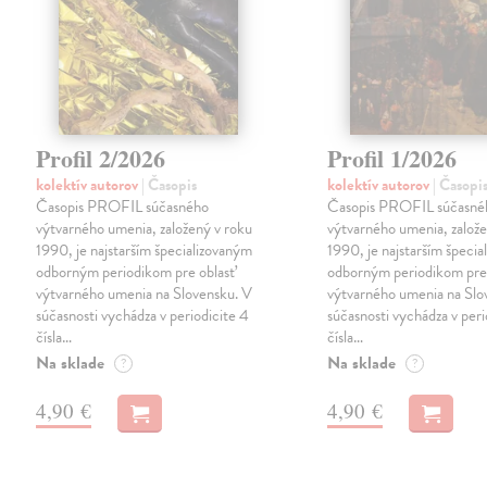
Profil 2/2026
Profil 1/2026
kolektív autorov
| Časopis
kolektív autorov
| Časopi
Časopis PROFIL súčasného
Časopis PROFIL súčasné
výtvarného umenia, založený v roku
výtvarného umenia, založe
1990, je najstarším špecializovaným
1990, je najstarším špeci
odborným periodikom pre oblasť
odborným periodikom pre 
výtvarného umenia na Slovensku. V
výtvarného umenia na Slo
súčasnosti vychádza v periodicite 4
súčasnosti vychádza v peri
čísla…
čísla…
Na sklade
Na sklade
?
?
4,90 €
4,90 €