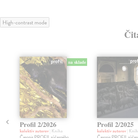
High-contrast mode
Čit
klade
na sklade
Profil 2/2026
Profil 2/2025
kolektív autorov
| Kniha
kolektív autorov
| Knih
Časopis PROFIL súčasného
Časopis PROFIL súčas