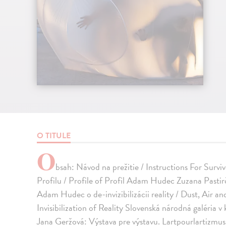
O TITULE
O
bsah: Návod na prežitie / Instructions For Survi
Profilu / Profile of Profil Adam Hudec Zuzana Pasti
Adam Hudec o de-invizibilizácii reality / Dust, Air
Invisibilization of Reality Slovenská národná galéria 
Jana Geržová: Výstava pre výstavu. Lartpourlartizmus 