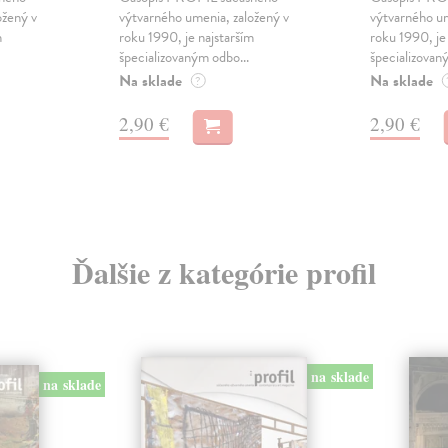
ožený v
výtvarného umenia, založený v
výtvarného um
m
roku 1990, je najstarším
roku 1990, je
špecializovaným odbo...
špecializovan
Na sklade
Na sklade
?
2,90 €
2,90 €
Ďalšie z kategórie profil
na sklade
na sklade