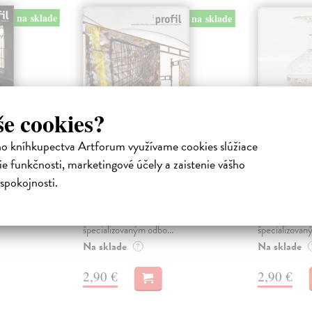
na sklade
na sklade
še cookies?
ho kníhkupectva Artforum využívame cookies slúžiace
Profil 4/2025
Profil 1
e funkčnosti, marketingové účely a zaistenie vášho
a
kolektív autorov
| Kniha
kolektív aut
spokojnosti.
ného
Časopis PROFIL súčasného
Časopis PRO
ožený v
výtvarného umenia, založený v
výtvarného um
m
roku 1990, je najstarším
roku 1990, je
špecializovaným odbo...
špecializovan
Na sklade
Na sklade
?
2,90 €
2,90 €