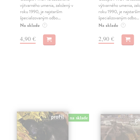
výtvarného umenia, založený v
výtvarného umenia, zal
roku 1990, je najstarším
roku 1990, je najstarší
špecializovaným odbo...
špecializovaným odbo...
Na sklade
Na sklade
?
?
4,90 €
2,90 €
na sklade