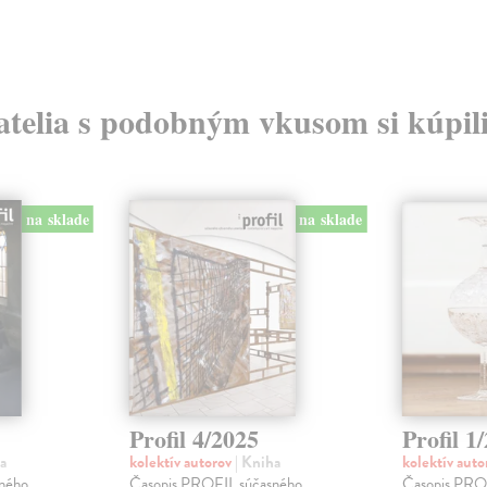
atelia s podobným vkusom si kúpili
na sklade
na sklade
Profil 4/2025
Profil 1
a
kolektív autorov
| Kniha
kolektív aut
ného
Časopis PROFIL súčasného
Časopis PRO