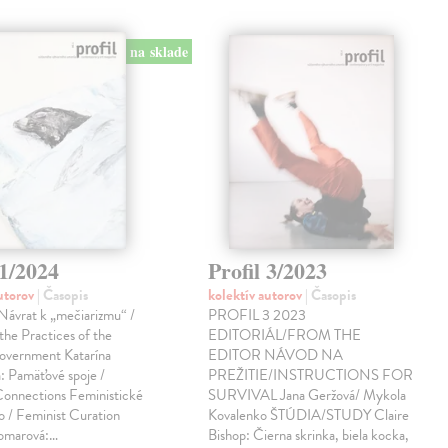
na sklade
 1/2024
Profil 3/2023
autorov
| Časopis
kolektív autorov
| Časopis
vrat k „mečiarizmu“ /
PROFIL 3 2023
the Practices of the
EDITORIÁL/FROM THE
government Katarína
EDITOR NÁVOD NA
: Pamäťové spoje /
PREŽITIE/INSTRUCTIONS FOR
nnections Feministické
SURVIVAL Jana Geržová/ Mykola
o / Feminist Curation
Kovalenko ŠTÚDIA/STUDY Claire
omarová:…
Bishop: Čierna skrinka, biela kocka,