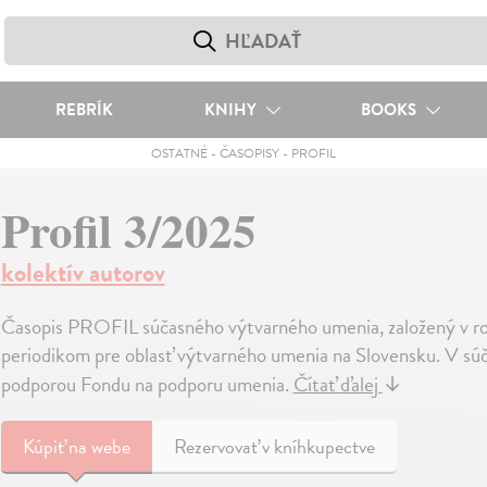
REBRÍK
KNIHY
BOOKS
OSTATNÉ
-
ČASOPISY
-
PROFIL
Profil 3/2025
kolektív autorov
Časopis PROFIL súčasného výtvarného umenia, založený v ro
periodikom pre oblasť výtvarného umenia na Slovensku. V súčas
podporou Fondu na podporu umenia.
Čítať ďalej
↓
Kúpiť
na webe
Rezervovať v kníhkupectve