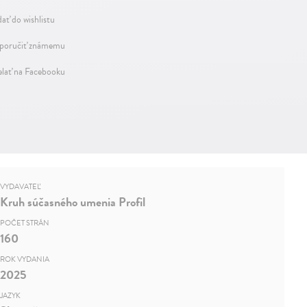
dať do wishlistu
oručiť známemu
elať na Facebooku
VYDAVATEĽ
Kruh súčasného umenia Profil
POČET STRÁN
160
ROK VYDANIA
2025
JAZYK