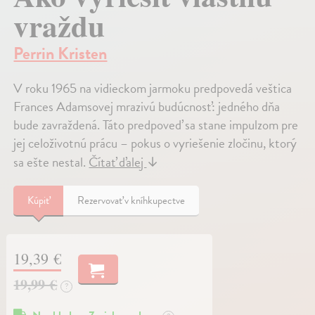
vraždu
Perrin Kristen
V roku 1965 na vidieckom jarmoku predpovedá veštica
Frances Adamsovej mrazivú budúcnosť: jedného dňa
bude zavraždená. Táto predpoveď sa stane impulzom pre
jej celoživotnú prácu – pokus o vyriešenie zločinu, ktorý
sa ešte nestal.
Čítať ďalej
↓
Kúpiť
Rezervovať v kníhkupectve
19,39 €
19,99 €
?