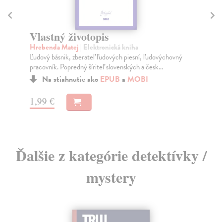
Vlastný
Sheen Charl
Vlastný životopis
Hviezda filmo
Hrebenda Matej
| Elektronická kniha
pol chlapa píše
Ľudový básnik, zberateľ ľudových piesní, ľudovýchovný
Do 5 dní
pracovník. Popredný šíriteľ slovenských a česk...
24,15 €
Na stiahnutie ako
EPUB
a
MOBI
24,90 €
?
1,99 €
Ďalšie z kategórie detektívky /
mystery