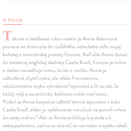
O TITULE
T
akmer o šesťdesiat rokov neskôr je Annie Adamsová
pozvaná na stretnutie do rozľahlého vidieckeho sídla svojej
bohatej a samotárskej pratety Frances. Keď však Annie dorazí
do malebnej anglickej dedinky Castle Knoll, Frances je mŕtva
a všetko nasvedčuje tomu, že ide o vraždu. Annie je
odhodlaná chytiť vraha, ale vďaka Francesinmu
celoživotnému zvyku vyhrabávať tajomstvá a lži sa zdá, že
každý milý a excentrický dedinčan môže mať motív.
Podarí sa Annie bezpečne odhaliť temné tajomstvo v srdci
Castle Knoll, alebo ju vyťahovanie minulosti na povrch vrhne
do cesty vrahovi? Ako sa Annie približuje k pravde a k
nebezpečenstvu, začína sa obávať, že namiesto majetku zdedí