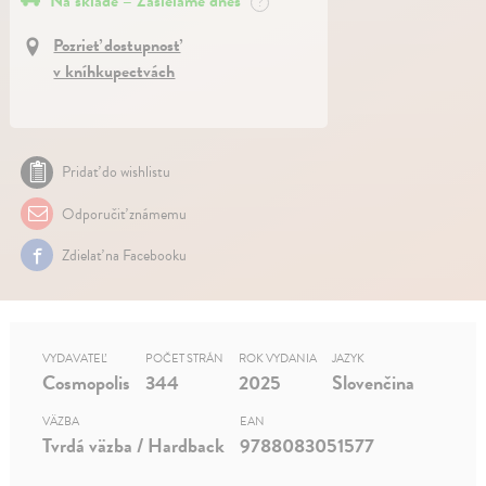
Na sklade – Zasielame dnes
?
Pozrieť dostupnosť
v kníhkupectvách
Pridať do wishlistu
Odporučiť známemu
Zdielať na Facebooku
VYDAVATEĽ
POČET STRÁN
ROK VYDANIA
JAZYK
Cosmopolis
344
2025
Slovenčina
VÄZBA
EAN
Tvrdá väzba / Hardback
9788083051577