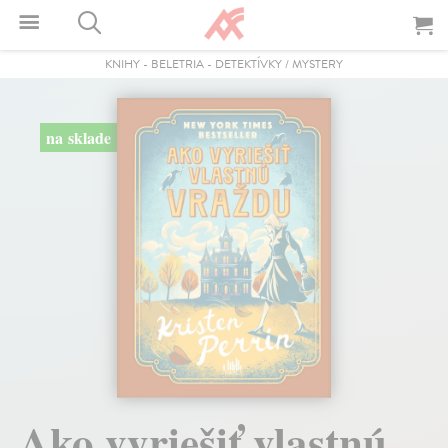
KNIHY
-
BELETRIA
-
DETEKTÍVKY / MYSTERY
na sklade
Ako vyriešiť vlastnú