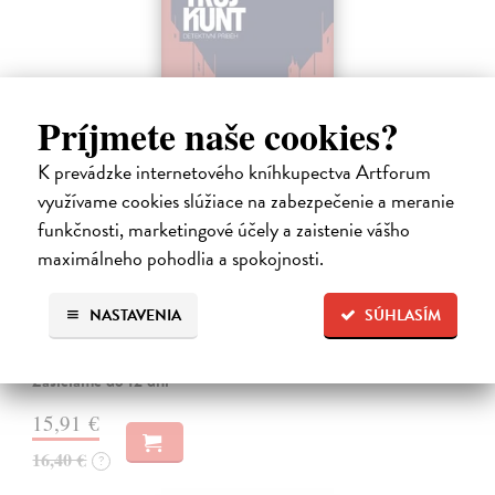
Príjmete naše cookies?
K prevádzke internetového kníhkupectva Artforum
využívame cookies slúžiace na zabezpečenie a meranie
funkčnosti, marketingové účely a zaistenie vášho
Tramwaj na Sachsenberg
maximálneho pohodlia a spokojnosti.
Sagitarius Petr
| Kniha
Tramwaj Cafe je kavárna v polském Těšíně a zároveň místo, kde se
sbíhají všechny nitky související s dalším brutálním zločinem, který
NASTAVENIA
SÚHLASÍM
musí vyřešit Roman Saran, major ostravské kriminálky, a jeho tým.
Jak…
Zasielame do 12 dní
15,91 €
16,40 €
?