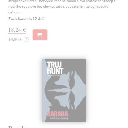
listopadové Katánii nezvykle vane scirocco a dva přátelé se vracejí z
nočního rybolovu bez úlovku, zato s podezřením, že byli svědky
čehosi…
Zasielame do 12 dní
18,24 €
18,80 €
?